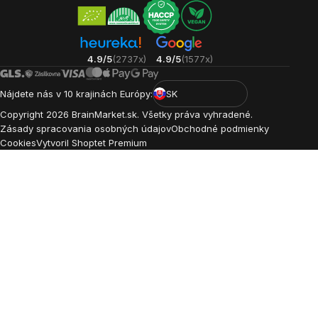
4.9/5
(2737x)
4.9/5
(1577x)
Nájdete nás v 10 krajinách Európy:
SK
Copyright
2026
BrainMarket.sk. Všetky práva vyhradené.
Zásady spracovania osobných údajov
Obchodné podmienky
Cookies
Vytvoril Shoptet Premium