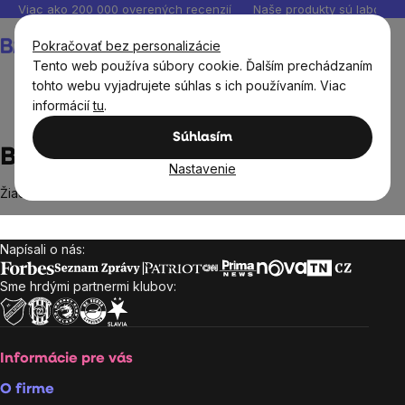
Prejsť
Viac ako 200 000 overených recenzií
Naše produkty sú laborató
na
Nákupný
Pokračovať bez personalizácie
obsah
košík
Tento web používa súbory cookie. Ďalším prechádzaním
tohto webu vyjadrujete súhlas s ich používaním. Viac
informácií
tu
.
Predávané značky
BIOLOGICA
Súhlasím
BIOLOGICA
Nastavenie
Žiadne produkty značky
BIOLOGICA
sa nenašli...
Napísali o nás:
Zápätie
Sme hrdými partnermi klubov:
Informácie pre vás
O firme