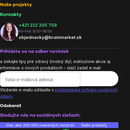
Naše projekty
Kontakty
+421 222 205 759
Po–Pia: 8:00–18:00
objednavky@brainmarket.sk
Prihláste sa na odber noviniek
a získajte tipy pre zdravý životný štýl, exkluzívne akcie aj
informácie o nových produktoch – stačí zadať e‑mail.
Vložením e-mailu súhlasíte s
podmienkami ochrany osobných
údajov
Odoberať
Sledujte nás na sociálnych sieťach:
Viac ako 200 000 overených recenzií
Naše produkty sú laborató