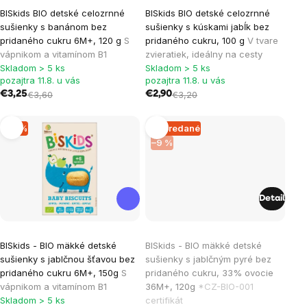
BISkids BIO detské celozrnné
BISkids BIO detské celozrnné
sušienky s banánom bez
sušienky s kúskami jabĺk bez
pridaného cukru 6M+, 120 g
S
pridaného cukru, 100 g
V tvare
vápnikom a vitamínom B1
zvieratiek, ideálny na cesty
Skladom > 5 ks
Skladom > 5 ks
pozajtra 11.8. u vás
pozajtra 11.8. u vás
€3,25
€3,60
€2,90
€3,20
–9 %
Vypredané
–9 %
Detail
BISkids - BIO mäkké detské
BISkids - BIO mäkké detské
sušienky s jablčnou šťavou bez
sušienky s jablčným pyré bez
pridaného cukru 6M+, 150g
S
pridaného cukru, 33% ovocie
vápnikom a vitamínom B1
36M+, 120g
*CZ-BIO-001
Skladom > 5 ks
certifikát