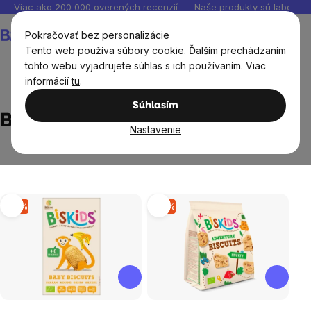
Prejsť
Viac ako 200 000 overených recenzií
Naše produkty sú laborató
na
Nákupný
Pokračovať bez personalizácie
obsah
košík
Tento web používa súbory cookie. Ďalším prechádzaním
tohto webu vyjadrujete súhlas s ich používaním. Viac
informácií
tu
.
Predávané značky
BISkids
Súhlasím
BISkids
Nastavenie
Výpis
–9 %
–9 %
produktov