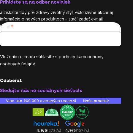
Prihláste sa na odber noviniek
a získajte tipy pre zdravý životný štýl, exkluzívne akcie aj
informácie o nových produktoch – stačí zadať e‑mail.
Email
Vložením e-mailu súhlasíte s
podmienkami ochrany
osobných údajov
Odoberať
Sledujte nás na sociálnych sieťach:
Viac ako 200 000 overených recenzií
Naše produkty sú laborató
4.9/5
(2737x)
4.9/5
(1577x)