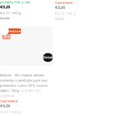
pozajtra 11.8. u vás
Vypredané
€3,25
€3,25
Jednotková
€2,71 / 100 g
Jednotková
€2,71 / 100 g
cena:
€3,60
cena:
€3,60
Vypredané
–9 %
Detail
BISkids - BIO mäkké detské
sušienky s jablčným pyré bez
pridaného cukru 35% ovocia
36M+, 150g
*CZ-BIO-001
certifikát
Vypredané
€3,25
Jednotková
€2,17 / 100 g