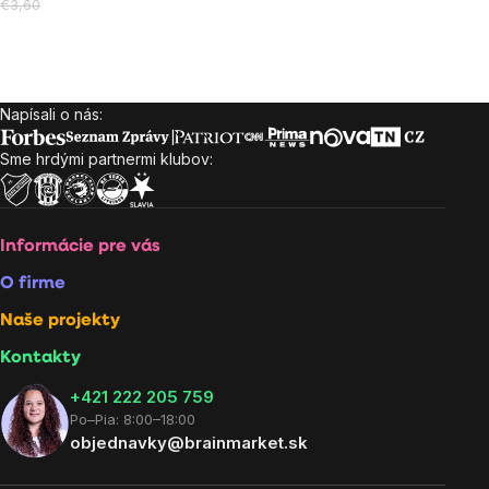
cena:
€3,60
Ovládacie
prvky
Napísali o nás:
Zápätie
výpisu
Sme hrdými partnermi klubov:
Informácie pre vás
O firme
Naše projekty
Kontakty
+421 222 205 759
Po–Pia: 8:00–18:00
objednavky@brainmarket.sk