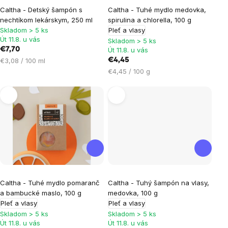
Caltha - Detský šampón s
Caltha - Tuhé mydlo medovka,
nechtíkom lekárskym, 250 ml
spirulina a chlorella, 100 g
Skladom > 5 ks
Pleť a vlasy
Út 11.8. u vás
Skladom > 5 ks
€7,70
Út 11.8. u vás
Jednotková
€3,08 / 100 ml
€4,45
cena:
Jednotková
€4,45 / 100 g
cena:
Caltha - Tuhé mydlo pomaranč
Caltha - Tuhý šampón na vlasy,
a bambucké maslo, 100 g
medovka, 100 g
Pleť a vlasy
Pleť a vlasy
Skladom > 5 ks
Skladom > 5 ks
Út 11.8. u vás
Út 11.8. u vás