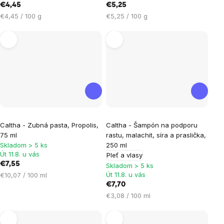
€4,45
€5,25
Jednotková
Jednotková
€4,45 / 100 g
€5,25 / 100 g
cena:
cena:
Caltha - Zubná pasta, Propolis,
Caltha - Šampón na podporu
75 ml
rastu, malachit, síra a praslička,
Skladom > 5 ks
250 ml
Út 11.8. u vás
Pleť a vlasy
€7,55
Skladom > 5 ks
Jednotková
Út 11.8. u vás
€10,07 / 100 ml
cena:
€7,70
Jednotková
€3,08 / 100 ml
cena: