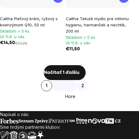
Caltha Pleťový krém, ryžový s
Caltha Tekuté mydlo pre intímnu
koenzýmom Q10, 50 ml
hygienu, harmanček a nechtík,
Skladom > 5 ks
200 ml
Út 11.8. u vás
Skladom > 5 ks
Út 11.8. u vás
€14,50
€17,25
€11,50
Ovládacie
Načítať 1 ďalšiu
prvky
Stránkovanie
1
2
výpisu
Hore
Napísali o nás:
Zápätie
Sme hrdými partnermi klubov: