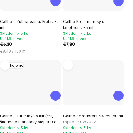
Caltha - Zubná pasta, Mäta, 75
Caltha Krém na ruky s
ml
lanolínom, 75 ml
Skladom > 5 ks
Skladom > 5 ks
Út 11.8. u vás
Út 11.8. u vás
€6,30
€7,80
Jednotková
€8,40 / 100 ml
cena:
Upokojenie
Tip
Caltha - Tuhé mydlo klinček,
Caltha dezodorant Sweet, 50 ml
škorica a mandľový olej, 100 g
Expirace 02/2022
Skladom > 5 ks
Skladom > 5 ks