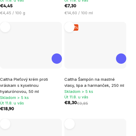
Út 11.8. u vás
Út 11.8. u vás
€4,45
€7,30
Jednotková
Jednotková
€4,45 / 100 g
€14,60 / 100 ml
cena:
cena:
–15 %
Caltha Pleťový krém proti
Caltha Šampón na mastné
vráskam s kyselinou
vlasy, lipa a harmanček, 250 ml
hyalurónovou, 50 ml
Skladom > 5 ks
Út 11.8. u vás
Skladom > 5 ks
Út 11.8. u vás
€8,30
€9,85
€18,90