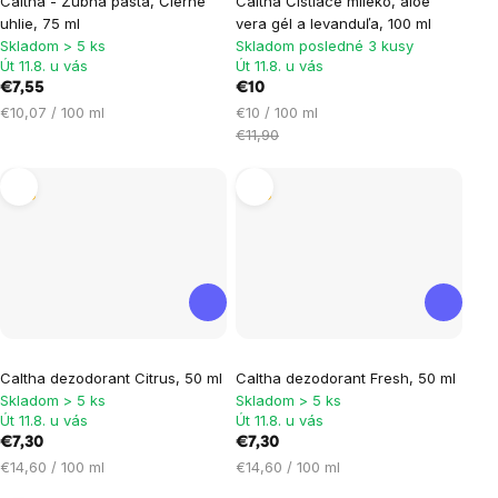
Caltha - Zubná pasta, Čierne
Caltha Čistiace mlieko, aloe
uhlie, 75 ml
vera gél a levanduľa, 100 ml
Skladom > 5 ks
Skladom posledné 3 kusy
Út 11.8. u vás
Út 11.8. u vás
€7,55
€10
Jednotková
Jednotková
€10,07 / 100 ml
€10 / 100 ml
cena:
cena:
€11,90
Tip
Tip
Caltha dezodorant Citrus, 50 ml
Caltha dezodorant Fresh, 50 ml
Skladom > 5 ks
Skladom > 5 ks
Út 11.8. u vás
Út 11.8. u vás
€7,30
€7,30
Jednotková
Jednotková
€14,60 / 100 ml
€14,60 / 100 ml
cena:
cena: