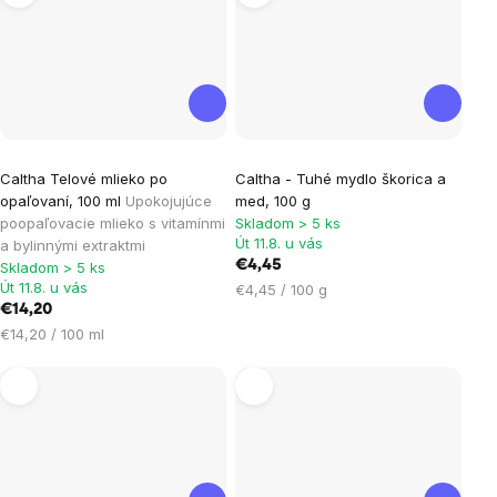
Caltha Telové mlieko po
Caltha - Tuhé mydlo škorica a
opaľovaní, 100 ml
Upokojujúce
med, 100 g
poopaľovacie mlieko s vitamínmi
Skladom > 5 ks
Út 11.8. u vás
a bylinnými extraktmi
€4,45
Skladom > 5 ks
Út 11.8. u vás
Jednotková
€4,45 / 100 g
€14,20
cena:
Jednotková
€14,20 / 100 ml
cena: