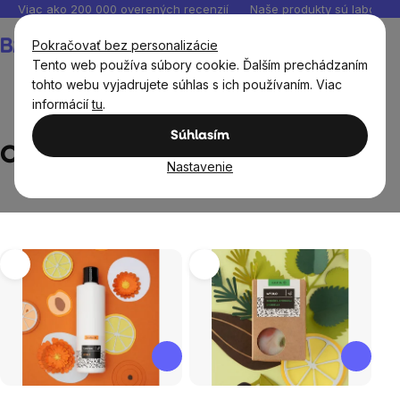
Prejsť
Viac ako 200 000 overených recenzií
Naše produkty sú laborató
na
Nákupný
Pokračovať bez personalizácie
obsah
košík
Tento web používa súbory cookie. Ďalším prechádzaním
tohto webu vyjadrujete súhlas s ich používaním. Viac
informácií
tu
.
Predávané značky
Caltha
Súhlasím
Caltha
Nastavenie
Výpis
produktov