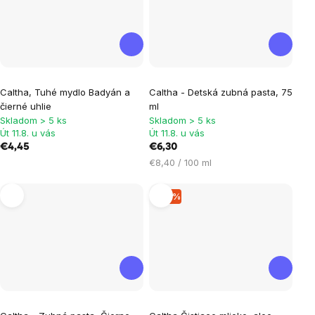
Caltha, Tuhé mydlo Badyán a
Caltha - Detská zubná pasta, 75
čierné uhlie
ml
Skladom > 5 ks
Skladom > 5 ks
Út 11.8. u vás
Út 11.8. u vás
€4,45
€6,30
Jednotková
€8,40 / 100 ml
cena:
–15 %