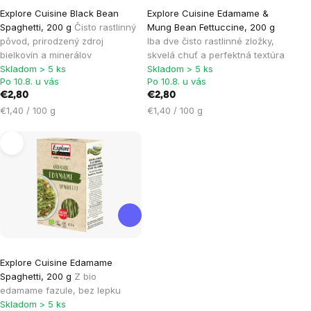
Explore Cuisine Black Bean
Explore Cuisine Edamame &
Spaghetti, 200 g
Čisto rastlinný
Mung Bean Fettuccine, 200 g
pôvod, prirodzený zdroj
Iba dve čisto rastlinné zložky,
bielkovín a minerálov
skvelá chuť a perfektná textúra
Skladom > 5 ks
Skladom > 5 ks
Po 10.8. u vás
Po 10.8. u vás
€2,80
€2,80
Jednotková
Jednotková
€1,40 / 100 g
€1,40 / 100 g
cena:
cena:
Explore Cuisine Edamame
Spaghetti, 200 g
Z bio
edamame fazule, bez lepku
Skladom > 5 ks