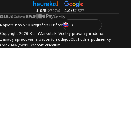
4.9/5
(2737x)
4.9/5
(1577x)
Nájdete nás v 10 krajinách Európy:
SK
Copyright
2026
BrainMarket.sk. Všetky práva vyhradené.
Zásady spracovania osobných údajov
Obchodné podmienky
Cookies
Vytvoril Shoptet Premium