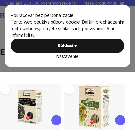
Prejsť
Viac ako 200 000 overených recenzií
Naše produkty sú laborató
na
Nákupný
Pokračovať bez personalizácie
obsah
košík
Tento web používa súbory cookie. Ďalším prechádzaním
tohto webu vyjadrujete súhlas s ich používaním. Viac
informácií
tu
.
Predávané značky
Explore cuisine
Súhlasím
Explore cuisine
Nastavenie
Výpis
produktov