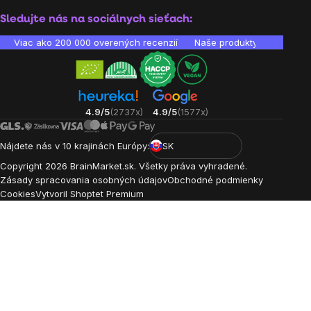
Sledujte nás na sociálnych sieťach:
Viac ako 200 000 overených recenzií
Naše produkty sú laborató
4.9/5
(2737x)
4.9/5
(1577x)
Nájdete nás v 10 krajinách Európy:
SK
Copyright
2026
BrainMarket.sk. Všetky práva vyhradené.
Zásady spracovania osobných údajov
Obchodné podmienky
Cookies
Vytvoril Shoptet Premium