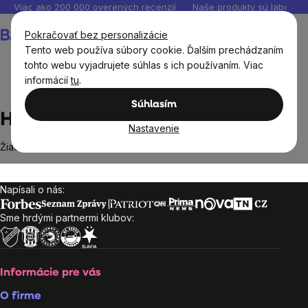
Prejsť
Viac ako 200 000 overených recenzií
Naše produkty sú laborató
na
Nákupný
Pokračovať bez personalizácie
obsah
košík
Tento web používa súbory cookie. Ďalším prechádzaním
tohto webu vyjadrujete súhlas s ich používaním. Viac
informácií
tu
.
Predávané značky
Herbadent
Súhlasím
Herbadent
Nastavenie
Žiadne produkty značky
Herbadent
sa nenašli...
Napísali o nás:
Zápätie
Sme hrdými partnermi klubov:
Informácie pre vás
O firme