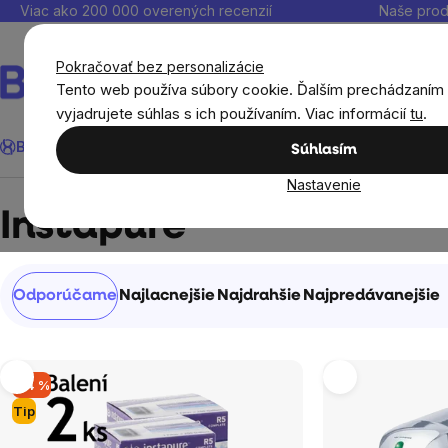
Prejsť
Viac ako 200 000 overených recenzií
Naše prod
na
obsah
Pokračovať bez personalizácie
Tento web používa súbory cookie. Ďalším prechádzaním
vyjadrujete súhlas s ich používaním. Viac informácií
tu
.
Hľadať
BrainMax®
Leto
Ušetri
Ciele
Výživové doplnky
Výhodné 
Súhlasím
Nastavenie
Predávané značky
Instapure
Instapure
Radenie
Odporúčame
Najlacnejšie
Najdrahšie
Najpredávanejšie
produktov
Výpis
–14 %
produktov
Tip