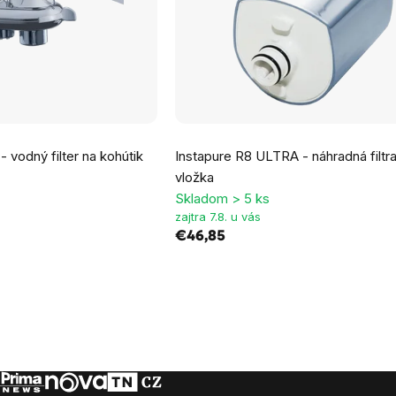
- vodný filter na kohútik
Instapure R8 ULTRA - náhradná filtr
vložka
Skladom > 5 ks
zajtra 7.8. u vás
€46,85