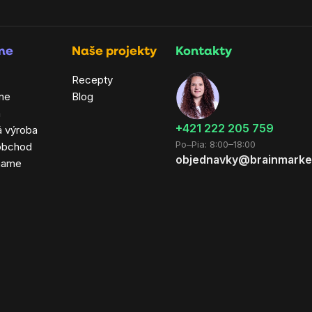
rme
Naše projekty
Kontakty
Recepty
ne
Blog
a
+421 222 205 759
á výroba
Po–Pia: 8:00–18:00
obchod
objednavky@brainmarke
hame