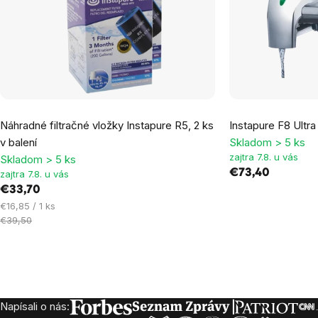
Priemerné
Náhradné filtračné vložky Instapure R5, 2 ks
Instapure F8 Ultra 
hodnotenie
v balení
Skladom > 5 ks
produktu
zajtra 7.8. u vás
Skladom > 5 ks
je
€73,40
zajtra 7.8. u vás
5,0
€33,70
z
Jednotková
€16,85 / 1 ks
5
cena:
€39,50
hviezdičiek.
Ovládacie
prvky
Napísali o nás:
Zápätie
výpisu