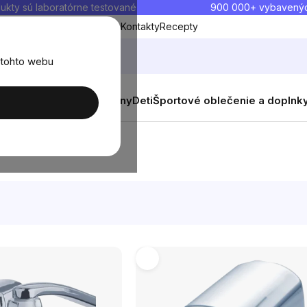
ukty sú laboratórne testované
900 000+ vybavený
Blog
O nás
Doprava a platba
Kontakty
Recepty
 tohto webu
balenia
Novinky
Muži
Ženy
Deti
Športové oblečenie a doplnk