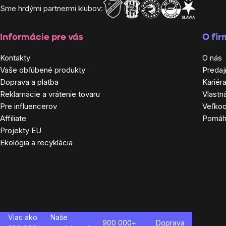
Sme hrdými partnermi klubov:
Informácie pre vás
O fi
Kontakty
O nás
Vaše obľúbené produkty
Predaj
Doprava a platba
Kariér
Reklamácie a vrátenie tovaru
Vlastn
Pre influencerov
Veľko
Affiliate
Pomá
Projekty EU
Ekológia a recyklácia
Viac ako
Naše
900 000+
Doprava