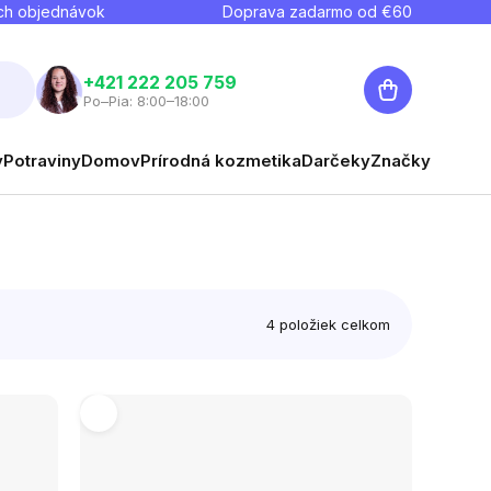
ch objednávok
Doprava zadarmo od €
60
Nákupný
+421 222 205 759
Po–Pia: 8:00–18:00
košík
y
Potraviny
Domov
Prírodná kozmetika
Darčeky
Značky
4
položiek celkom