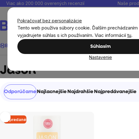
Prejsť
Viac ako 200 000 overených recenzií
Naše prod
na
obsah
Pokračovať bez personalizácie
Tento web používa súbory cookie. Ďalším prechádzaním
vyjadrujete súhlas s ich používaním. Viac informácií
tu
.
Hľadať
BrainMax®
Leto
Ušetri
Ciele
Výživové doplnky
Výhodné 
Súhlasím
Nastavenie
Predávané značky
Jason
Jason
Radenie
Odporúčame
Najlacnejšie
Najdrahšie
Najpredávanejšie
produktov
Výpis
Vypredané
produktov