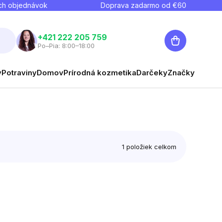
ch objednávok
Doprava zadarmo od €
60
Nákupný
+421 222 205 759
Po–Pia: 8:00–18:00
košík
y
Potraviny
Domov
Prírodná kozmetika
Darčeky
Značky
1
položiek celkom