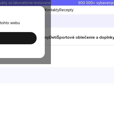
ukty sú laboratórne testované
900 000+ vybavený
Blog
O nás
Doprava a platba
Kontakty
Recepty
 tohto webu
balenia
Novinky
Muži
Ženy
Deti
Športové oblečenie a doplnk