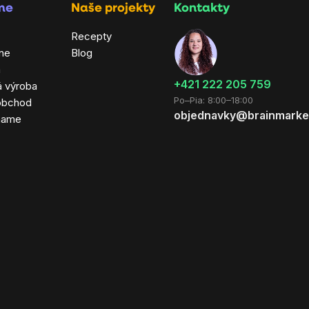
rme
Naše projekty
Kontakty
Recepty
ne
Blog
a
+421 222 205 759
á výroba
Po–Pia: 8:00–18:00
obchod
objednavky@brainmarke
hame