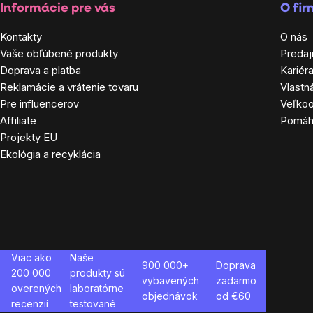
Informácie pre vás
O fi
Kontakty
O nás
Vaše obľúbené produkty
Predaj
Doprava a platba
Kariér
Reklamácie a vrátenie tovaru
Vlastn
Pre influencerov
Veľko
Affiliate
Pomá
Projekty EU
Ekológia a recyklácia
Viac ako
Naše
900 000+
Doprava
200 000
produkty sú
vybavených
zadarmo
overených
laboratórne
objednávok
od €
60
recenzií
testované