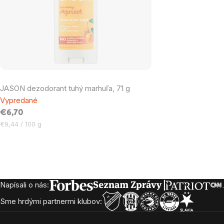
JASON dezodorant tuhý marhuľa, 71 g
Vypredané
€6,70
Jednotková
€9,44 / 100 g
cena:
Ovládacie
prvky
Napísali o nás:
Zápätie
výpisu
Sme hrdými partnermi klubov: