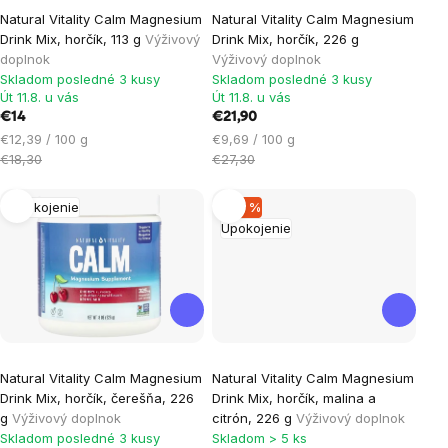
Natural Vitality Calm Magnesium
Natural Vitality Calm Magnesium
Drink Mix, horčík, 113 g
Výživový
Drink Mix, horčík, 226 g
doplnok
Výživový doplnok
Skladom posledné 3 kusy
Skladom posledné 3 kusy
Út 11.8. u vás
Út 11.8. u vás
€14
€21,90
Jednotková
Jednotková
€12,39 / 100 g
€9,69 / 100 g
cena:
cena:
€18,30
€27,30
Upokojenie
–23 %
Upokojenie
Natural Vitality Calm Magnesium
Natural Vitality Calm Magnesium
Drink Mix, horčík, čerešňa, 226
Drink Mix, horčík, malina a
g
Výživový doplnok
citrón, 226 g
Výživový doplnok
Skladom posledné 3 kusy
Skladom > 5 ks