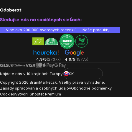
Odoberať
Sledujte nás na sociálnych sieťach:
Viac ako 200 000 overených recenzií
Naše produkty sú laborató
4.9/5
(2737x)
4.9/5
(1577x)
Nájdete nás v 10 krajinách Európy:
SK
Copyright
2026
BrainMarket.sk. Všetky práva vyhradené.
Zásady spracovania osobných údajov
Obchodné podmienky
Cookies
Vytvoril Shoptet Premium