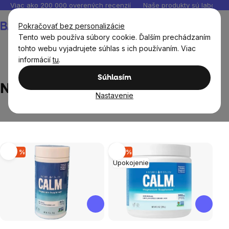
Prejsť
Viac ako 200 000 overených recenzií
Naše produkty sú laborató
na
Nákupný
Pokračovať bez personalizácie
obsah
košík
Tento web používa súbory cookie. Ďalším prechádzaním
tohto webu vyjadrujete súhlas s ich používaním. Viac
informácií
tu
.
Predávané značky
Natural Vitality
Súhlasím
Natural Vitality
Nastavenie
Výpis
–23 %
–19 %
Upokojenie
produktov