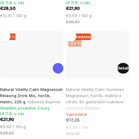
Út 11.8. u vás
Út 11.8. u vás
€28,50
€21,90
Jednotková
Jednotková
€12,61 / 100 g
€9,69 / 100 g
cena:
cena:
€28,50
–23 %
Vypredané
–22 %
Detail
Natural Vitality Calm Magnesium
Natural Vitality Calm Gummies
Relaxing Drink Mix, horčík,
Magnesium, horčík, malina a
melón, 226 g
Výživový doplnok
citrón, 60 gumových cukríkov
Skladom posledné 3 kusy
Výživový doplnok
Út 11.8. u vás
Vypredané
€21,90
€17,25
Jednotková
€9,69 / 100 g
Jednotková
€0,29 / 1 ks
cena:
€28,50
cena:
€22,35