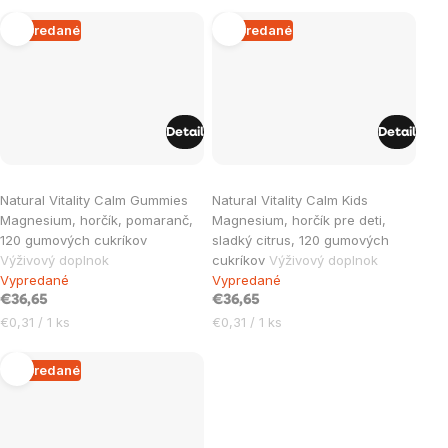
Vypredané
Vypredané
Detail
Detail
Natural Vitality Calm Gummies
Natural Vitality Calm Kids
Magnesium, horčík, pomaranč,
Magnesium, horčík pre deti,
120 gumových cukríkov
sladký citrus, 120 gumových
Výživový doplnok
cukríkov
Výživový doplnok
Vypredané
Vypredané
€36,65
€36,65
Jednotková
Jednotková
€0,31 / 1 ks
€0,31 / 1 ks
cena:
cena:
Vypredané