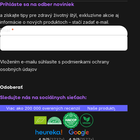
Prihláste sa na odber noviniek
a získajte tipy pre zdravý životný štýl, exkluzívne akcie aj
informácie o nových produktoch – stačí zadať e‑mail.
Email
Vložením e-mailu súhlasíte s
podmienkami ochrany
osobných údajov
Odoberať
Sledujte nás na sociálnych sieťach:
Viac ako 200 000 overených recenzií
Naše produkty sú laborató
4.9/5
(2737x)
4.9/5
(1577x)