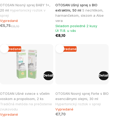
OTOSAN Nosný sprej BABY 1+,
OTOSAN Ušný sprej s BIO
20 ml
Hypertonický roztok v
extraktmi, 50 ml
S nechtíkom,
spreji
harmančekom, slezom a Aloe
Vypredané
vera
Skladom posledné 2 kusy
€5,75
€8,10
Út 11.8. u vás
€8,10
Vypredané
Vypredané
Detail
Detail
OTOSAN Ušné sviece s včelím
OTOSAN Nosný sprej Forte s BIO
voskom a propolisom, 2 ks
esenciálnymi olejmi, 30 ml
Tradičná metóda na prečistenie
Hypertonický roztok v spreji
zvukovodu
Vypredané
Vypredané
€7,70