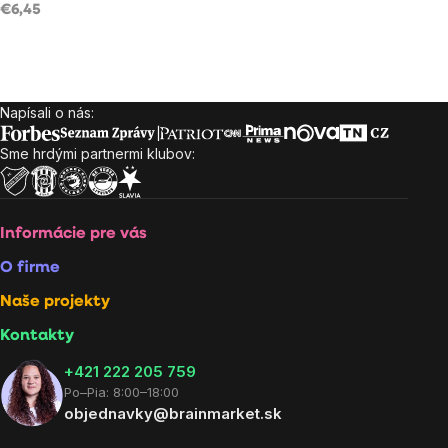
€6,45
Ovládacie
prvky
Napísali o nás:
Zápätie
výpisu
Sme hrdými partnermi klubov:
Informácie pre vás
O firme
Naše projekty
Kontakty
+421 222 205 759
Po–Pia: 8:00–18:00
objednavky@brainmarket.sk