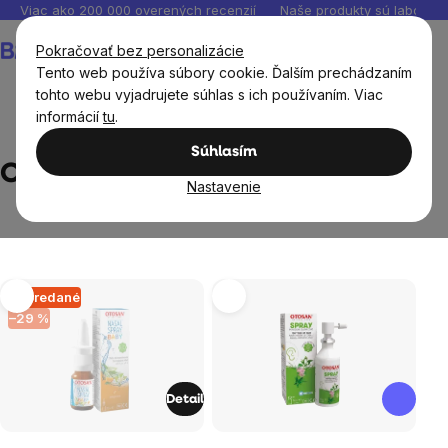
Prejsť
Viac ako 200 000 overených recenzií
Naše produkty sú laborató
na
Nákupný
Pokračovať bez personalizácie
obsah
košík
Tento web používa súbory cookie. Ďalším prechádzaním
tohto webu vyjadrujete súhlas s ich používaním. Viac
informácií
tu
.
Predávané značky
OTOSAN
Súhlasím
OTOSAN
Nastavenie
Výpis
Vypredané
–29 %
produktov
Detail