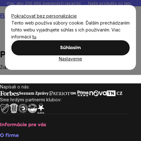
Prejsť
Viac ako 200 000 overených recenzií
Naše produkty sú laborató
na
Nákupný
Pokračovať bez personalizácie
obsah
košík
Tento web používa súbory cookie. Ďalším prechádzaním
tohto webu vyjadrujete súhlas s ich používaním. Viac
informácií
tu
.
Predávané značky
Phytos
Súhlasím
Phytos
Nastavenie
Žiadne produkty značky
Phytos
sa nenašli...
Napísali o nás:
Zápätie
Sme hrdými partnermi klubov:
Informácie pre vás
O firme