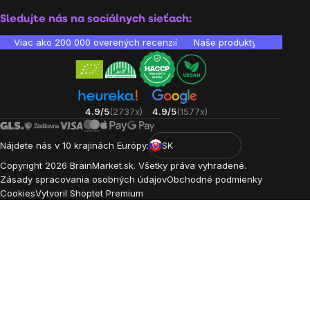
Sledujte nás na sociálnych sieťach:
Viac ako 200 000 overených recenzií
Naše produkty sú laborató
4.9/5
(2737x)
4.9/5
(1577x)
Nájdete nás v 10 krajinách Európy:
SK
Copyright
2026
BrainMarket.sk. Všetky práva vyhradené.
Zásady spracovania osobných údajov
Obchodné podmienky
Cookies
Vytvoril Shoptet Premium