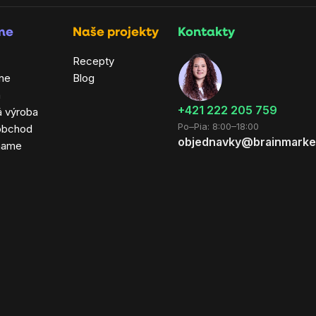
rme
Naše projekty
Kontakty
Recepty
ne
Blog
a
+421 222 205 759
á výroba
Po–Pia: 8:00–18:00
obchod
objednavky@brainmarke
hame