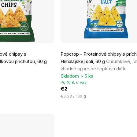
ové chipsy s
Popcrop - Proteínové chipsy s príc
kovou príchuťou, 60 g
Himalájskej soli, 60 g
Chrumkavé, ľa
vhodné aj pre bezlepkovú diétu
Skladom > 5 ks
Po 10.8. u vás
€2
Jednotková
€3,33 / 100 g
cena: