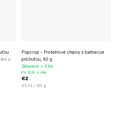
huťou
Popcrop - Proteínové chipsy s barbecue
hké a
príchuťou, 60 g
Skladom > 5 ks
Po 10.8. u vás
€2
Jednotková
€3,33 / 100 g
cena: