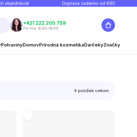
ch objednávok
Doprava zadarmo od €
60
Nákupný
+421 222 205 759
Po–Pia: 8:00–18:00
košík
y
Potraviny
Domov
Prírodná kozmetika
Darčeky
Značky
6
položiek celkom