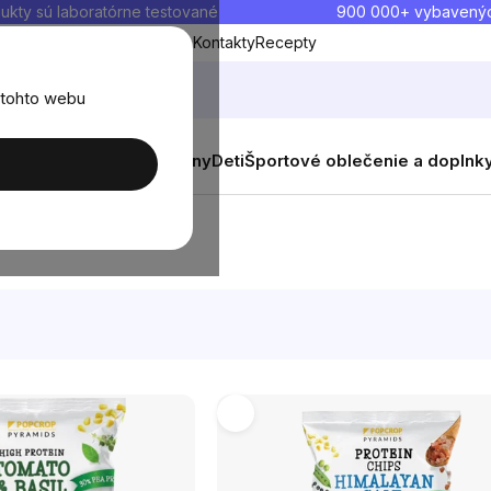
ukty sú laboratórne testované
900 000+ vybavený
Blog
O nás
Doprava a platba
Kontakty
Recepty
 tohto webu
balenia
Novinky
Muži
Ženy
Deti
Športové oblečenie a doplnk