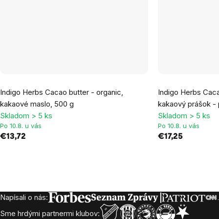
Indigo Herbs Cacao butter - organic,
Indigo Herbs Caca
kakaové maslo, 500 g
kakaový prášok - 
Skladom > 5 ks
Skladom > 5 ks
Po 10.8. u vás
Po 10.8. u vás
€13,72
€17,25
Ovládacie
prvky
Napísali o nás:
Zápätie
výpisu
Sme hrdými partnermi klubov: