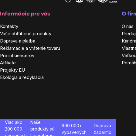
Informácie pre vás
O fi
Kontakty
O nás
Vaše obľúbené produkty
Predaj
Doprava a platba
Kariér
Reklamácie a vrátenie tovaru
Vlastn
Pre influencerov
Veľko
Affiliate
Pomá
Projekty EU
Ekológia a recyklácia
Viac ako
Naše
900 000+
Doprava
200 000
produkty sú
vybavených
zadarmo
overených
laboratórne