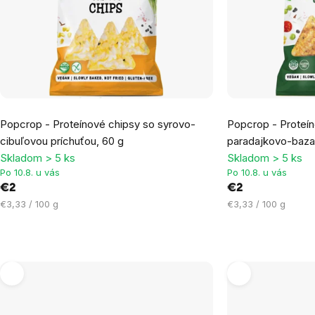
Popcrop - Proteínové chipsy so syrovo-
Popcrop - Proteín
cibuľovou príchuťou, 60 g
paradajkovo-bazal
Skladom > 5 ks
Skladom > 5 ks
Po 10.8. u vás
Po 10.8. u vás
€2
€2
Jednotková
Jednotková
€3,33 / 100 g
€3,33 / 100 g
cena:
cena: