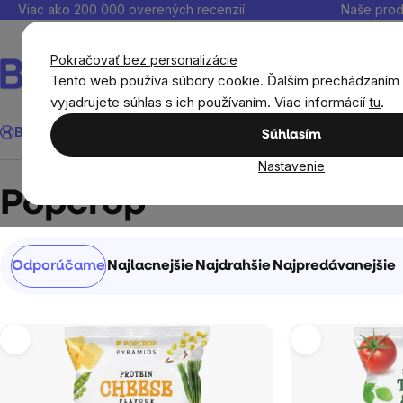
Prejsť
Viac ako 200 000 overených recenzií
Naše prod
na
obsah
Pokračovať bez personalizácie
Tento web používa súbory cookie. Ďalším prechádzaním
vyjadrujete súhlas s ich používaním. Viac informácií
tu
.
Hľadať
BrainMax®
Leto
Ušetri
Ciele
Výživové doplnky
Výhodné 
Súhlasím
Nastavenie
Predávané značky
Popcrop
Popcrop
Radenie
Odporúčame
Najlacnejšie
Najdrahšie
Najpredávanejšie
produktov
Výpis
produktov