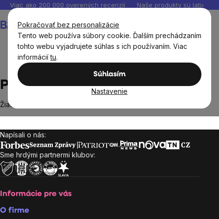
Prejsť
Viac ako 200 000 overených recenzií
Naše produkty sú laborató
na
Nákupný
Pokračovať bez personalizácie
obsah
košík
Tento web používa súbory cookie. Ďalším prechádzaním
tohto webu vyjadrujete súhlas s ich používaním. Viac
informácií
tu
.
Predávané značky
Pri´s Puddings
Súhlasím
Pri´s Puddings
Nastavenie
Žiadne produkty značky
Pri´s Puddings
sa nenašli...
Napísali o nás:
Zápätie
Sme hrdými partnermi klubov:
Informácie pre vás
O firme