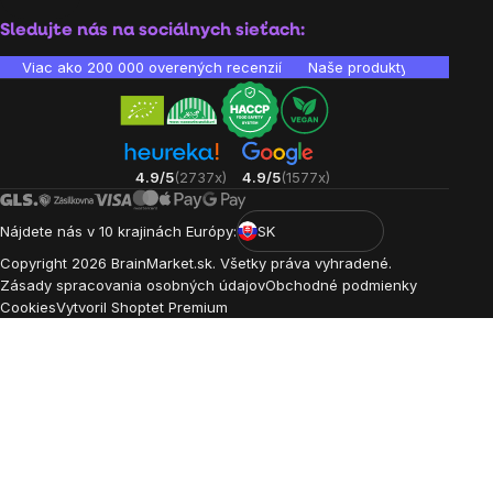
Sledujte nás na sociálnych sieťach:
Viac ako 200 000 overených recenzií
Naše produkty sú laborató
4.9/5
(2737x)
4.9/5
(1577x)
Nájdete nás v 10 krajinách Európy:
SK
Copyright
2026
BrainMarket.sk. Všetky práva vyhradené.
Zásady spracovania osobných údajov
Obchodné podmienky
Cookies
Vytvoril Shoptet Premium