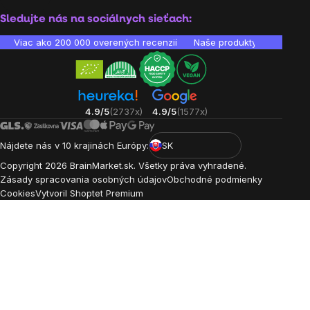
Sledujte nás na sociálnych sieťach:
Viac ako 200 000 overených recenzií
Naše produkty sú laborató
4.9/5
(2737x)
4.9/5
(1577x)
Nájdete nás v 10 krajinách Európy:
SK
Copyright
2026
BrainMarket.sk. Všetky práva vyhradené.
Zásady spracovania osobných údajov
Obchodné podmienky
Cookies
Vytvoril Shoptet Premium