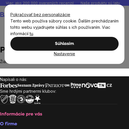
Prejsť
Viac ako 200 000 overených recenzií
Naše produkty sú laborató
na
Nákupný
Pokračovať bez personalizácie
obsah
košík
Tento web používa súbory cookie. Ďalším prechádzaním
tohto webu vyjadrujete súhlas s ich používaním. Viac
informácií
tu
.
Predávané značky
Purely Inspired
Súhlasím
Purely Inspired
Nastavenie
Žiadne produkty značky
Purely Inspired
sa nenašli...
Napísali o nás:
Zápätie
Sme hrdými partnermi klubov:
Informácie pre vás
O firme