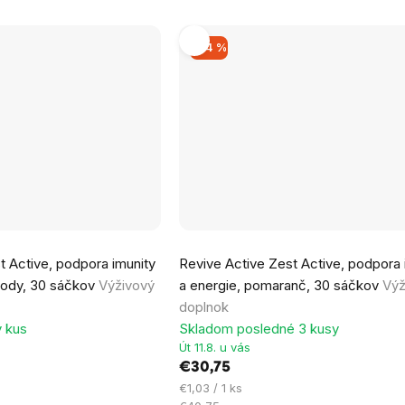
–24 %
t Active, podpora imunity
Revive Active Zest Active, podpora 
plody, 30 sáčkov
Výživový
a energie, pomaranč, 30 sáčkov
Výž
doplnok
 kus
Skladom posledné 3 kusy
Út 11.8. u vás
€30,75
Jednotková
€1,03 / 1 ks