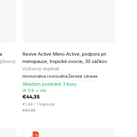
a
Revive Active Meno Active, podpora pri
ýživový
menopauze, tropické ovocie, 30 sáčkov
Výživový doplnok
Hormonálna rovnováha
Ženské zdravie
Skladom posledné 3 kusy
Út 11.8. u vás
€44,35
Jednotková
€1,48 / 1 kapsula
cena:
€57,05
–22 %