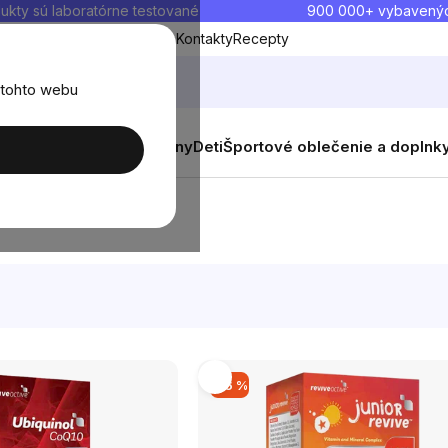
ukty sú laboratórne testované
900 000+ vybavený
Blog
O nás
Doprava a platba
Kontakty
Recepty
 tohto webu
balenia
Novinky
Muži
Ženy
Deti
Športové oblečenie a doplnk
–16 %