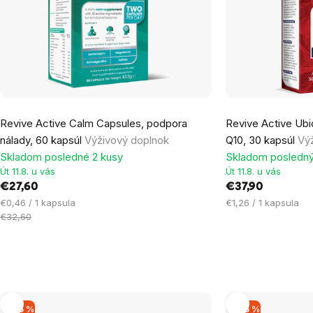
Revive Active Calm Capsules, podpora
Revive Active Ub
nálady, 60 kapsúl
Výživový doplnok
Q10, 30 kapsúl
Vý
Skladom posledné 2 kusy
Skladom posledný
Út 11.8. u vás
Út 11.8. u vás
€27,60
€37,90
Jednotková
Jednotková
€0,46 / 1 kapsula
€1,26 / 1 kapsula
cena:
cena:
€32,60
–15 %
–15 %