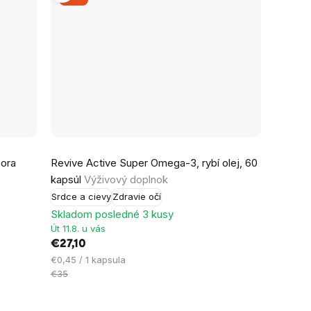
pora
Revive Active Super Omega-3, rybí olej, 60
kapsúl
Výživový doplnok
Srdce a cievy
Zdravie očí
Skladom posledné 3 kusy
Út 11.8. u vás
€27,10
Jednotková
€0,45 / 1 kapsula
cena:
€35