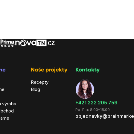
rme
Naše projekty
Kontakty
Recepty
ne
Blog
a
+421 222 205 759
á výroba
Po–Pia: 8:00–18:00
obchod
objednavky@brainmarke
hame