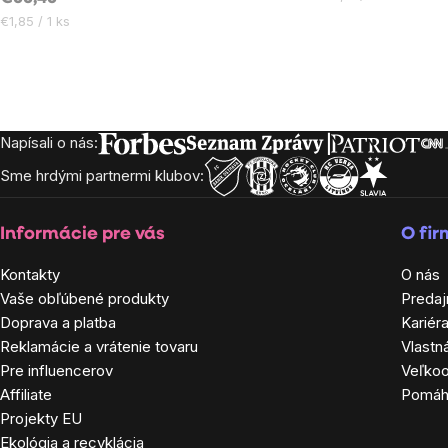
cena:
Jednotková
€1,85 / 1 ks
cena:
Ovládacie
prvky
Napísali o nás:
Zápätie
výpisu
Sme hrdými partnermi klubov:
Informácie pre vás
O fi
Kontakty
O nás
Vaše obľúbené produkty
Predaj
Doprava a platba
Kariér
Reklamácie a vrátenie tovaru
Vlastn
Pre influencerov
Veľko
Affiliate
Pomá
Projekty EU
Ekológia a recyklácia