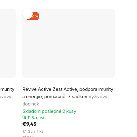
–22 %
imunity
Revive Active Zest Active, podpora imunity
ivový
a energie, pomaranč, 7 sáčkov
Výživový
doplnok
Skladom posledné 2 kusy
Út 11.8. u vás
€9,45
Jednotková
€1,35 / 1 ks