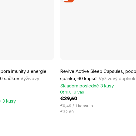
pora imunity a energie,
Revive Active Sleep Capsules, pod
 30 sáčkov
Výživový
spánku, 60 kapsúl
Výživový doplnok
Skladom posledné 3 kusy
Út 11.8. u vás
€29,60
 3 kusy
Jednotková
€0,49 / 1 kapsula
cena:
€32,60