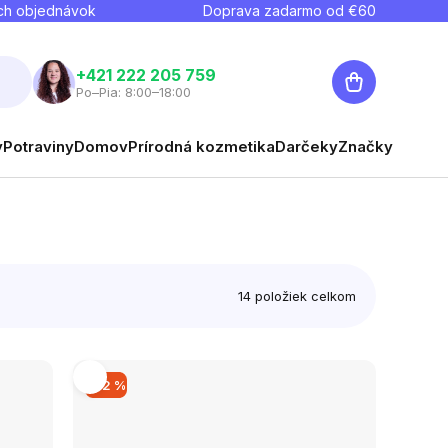
ch objednávok
Doprava zadarmo od €
60
Nákupný
+421 222 205 759
Po–Pia: 8:00–18:00
košík
y
Potraviny
Domov
Prírodná kozmetika
Darčeky
Značky
14
položiek celkom
–22 %