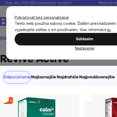
Prejsť
Viac ako 200 000 overených recenzií
Naše prod
na
obsah
Pokračovať bez personalizácie
Tento web používa súbory cookie. Ďalším prechádzaním
vyjadrujete súhlas s ich používaním. Viac informácií
tu
.
Hľadať
BrainMax®
Leto
Ušetri
Ciele
Výživové doplnky
Výhodné 
Súhlasím
Nastavenie
Predávané značky
Revive Active
Revive Active
Radenie
Odporúčame
Najlacnejšie
Najdrahšie
Najpredávanejšie
produktov
Výpis
–15 %
produktov