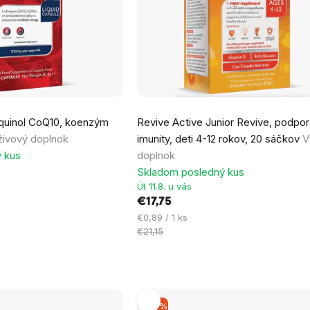
iquinol CoQ10, koenzým
Revive Active Junior Revive, podpor
živový doplnok
imunity, deti 4-12 rokov, 20 sáčkov
V
 kus
doplnok
Skladom posledný kus
Út 11.8. u vás
€17,75
Jednotková
€0,89 / 1 ks
cena:
€21,15
–9 %