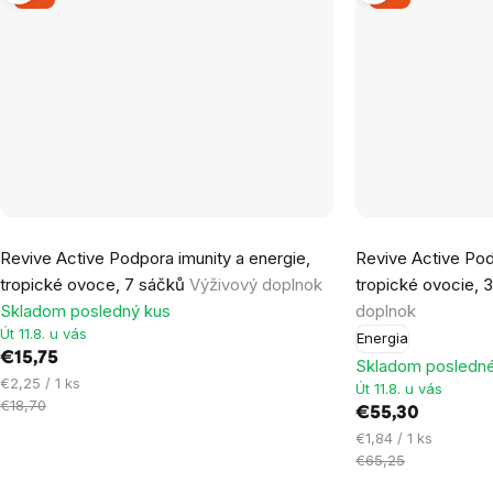
Revive Active Podpora imunity a energie,
Revive Active Pod
tropické ovoce, 7 sáčků
Výživový doplnok
tropické ovocie,
Skladom posledný kus
doplnok
Út 11.8. u vás
Energia
€15,75
Skladom posledné
Jednotková
€2,25 / 1 ks
Út 11.8. u vás
cena:
€18,70
€55,30
Jednotková
€1,84 / 1 ks
cena:
€65,25