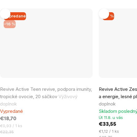
Vypredané
–17 %
–16 %
Revive Active Teen revive, podpora imunity,
Revive Active Zes
tropické ovocie, 20 sáčkov
Výživový
a energie, lesné 
doplnok
doplnok
Vypredané
Skladom posledný
Út 11.8. u vás
€18,70
€33,55
Jednotková
€0,93 / 1 ks
Jednotková
€1,12 / 1 ks
cena:
€22,35