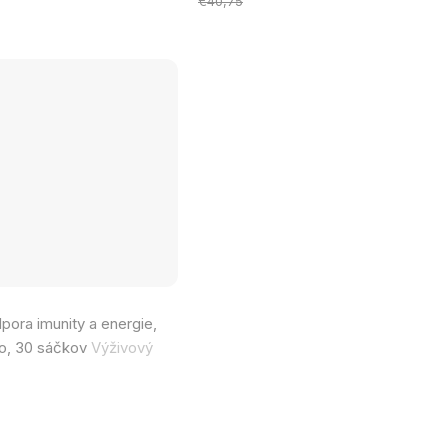
cena:
€40,75
pora imunity a energie,
o, 30 sáčkov
Výživový