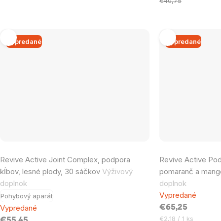
cena:
€40,75
Vypredané
Vypredané
Revive Active Joint Complex, podpora
Revive Active Pod
kĺbov, lesné plody, 30 sáčkov
Výživový
pomaranč a mang
doplnok
doplnok
Vypredané
Pohybový aparát
Vypredané
€65,25
Jednotková
€2,18 / 1 ks
€55,45