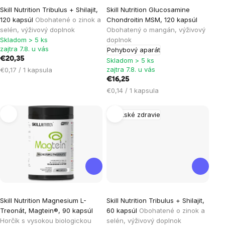
Skill Nutrition Tribulus + Shilajit,
Skill Nutrition Glucosamine
120 kapsúl
Obohatené o zinok a
Chondroitin MSM, 120 kapsúl
selén, výživový doplnok
Obohatený o mangán, výživový
Skladom > 5 ks
doplnok
zajtra 7.8. u vás
Pohybový aparát
€20,35
Skladom > 5 ks
Jednotková
zajtra 7.8. u vás
€0,17 / 1 kapsula
cena:
€16,25
Jednotková
€0,14 / 1 kapsula
cena:
Mužské zdravie
Skill Nutrition Magnesium L-
Skill Nutrition Tribulus + Shilajit,
Treonát, Magtein®, 90 kapsúl
60 kapsúl
Obohatené o zinok a
Horčík s vysokou biologickou
selén, výživový doplnok