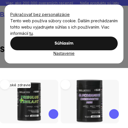
Prejsť
Viac ako 200 000 overených recenzií
Naše produkty sú laborató
na
Nákupný
Pokračovať bez personalizácie
obsah
košík
Tento web používa súbory cookie. Ďalším prechádzaním
tohto webu vyjadrujete súhlas s ich používaním. Viac
informácií
tu
.
Predávané značky
Skill Nutrition
Súhlasím
Skill Nutrition
Nastavenie
Výpis
Mužské zdravie
produktov