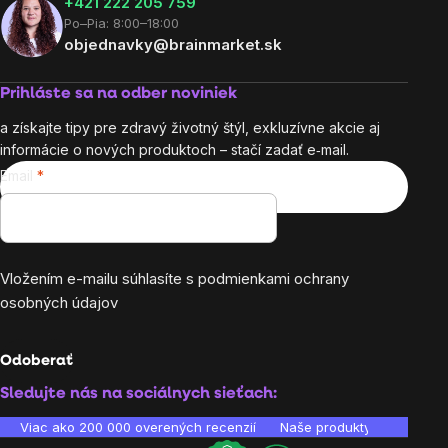
+421 222 205 759
Po–Pia: 8:00–18:00
objednavky@brainmarket.sk
Prihláste sa na odber noviniek
a získajte tipy pre zdravý životný štýl, exkluzívne akcie aj
informácie o nových produktoch – stačí zadať e‑mail.
Email
Vložením e-mailu súhlasíte s
podmienkami ochrany
osobných údajov
Odoberať
Sledujte nás na sociálnych sieťach:
Viac ako 200 000 overených recenzií
Naše produkty sú laborató