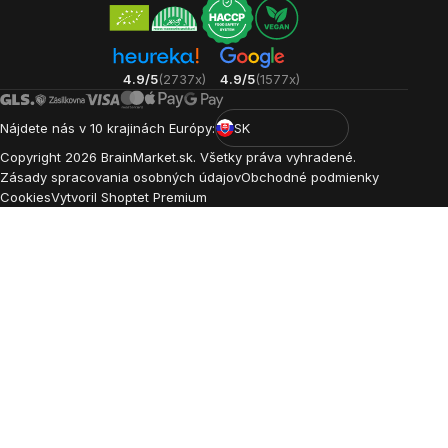
4.9/5
(2737x)
4.9/5
(1577x)
Nájdete nás v 10 krajinách Európy:
SK
Copyright
2026
BrainMarket.sk. Všetky práva vyhradené.
Zásady spracovania osobných údajov
Obchodné podmienky
Cookies
Vytvoril Shoptet Premium