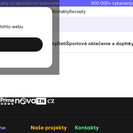
ukty sú laboratórne testované
900 000+ vybavený
Blog
O nás
Doprava a platba
Kontakty
Recepty
 tohto webu
balenia
Novinky
Muži
Ženy
Deti
Športové oblečenie a doplnk
rme
Naše projekty
Kontakty