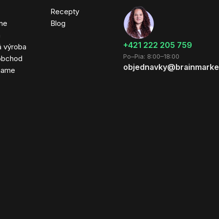
Recepty
ne
Blog
a
+421 222 205 759
á výroba
Po–Pia: 8:00–18:00
obchod
objednavky@brainmarke
hame