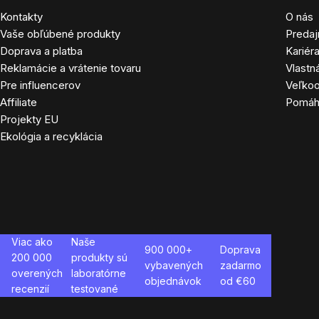
Kontakty
O nás
Vaše obľúbené produkty
Predaj
Doprava a platba
Kariér
Reklamácie a vrátenie tovaru
Vlastn
Pre influencerov
Veľko
Affiliate
Pomá
Projekty EU
Ekológia a recyklácia
Viac ako
Naše
900 000+
Doprava
200 000
produkty sú
vybavených
zadarmo
overených
laboratórne
objednávok
od €
60
recenzií
testované