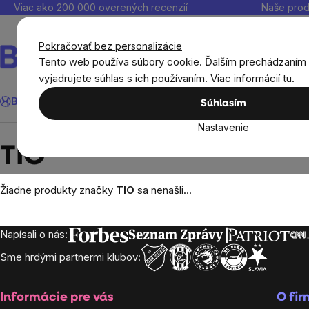
Prejsť
Viac ako 200 000 overených recenzií
Naše prod
na
obsah
Pokračovať bez personalizácie
Tento web používa súbory cookie. Ďalším prechádzaním
vyjadrujete súhlas s ich používaním. Viac informácií
tu
.
Hľadať
BrainMax®
Leto
Ušetri
Ciele
Výživové doplnky
Výhodné 
Súhlasím
Nastavenie
Predávané značky
TIO
TIO
Žiadne produkty značky
TIO
sa nenašli...
Napísali o nás:
Zápätie
Sme hrdými partnermi klubov:
Informácie pre vás
O fi