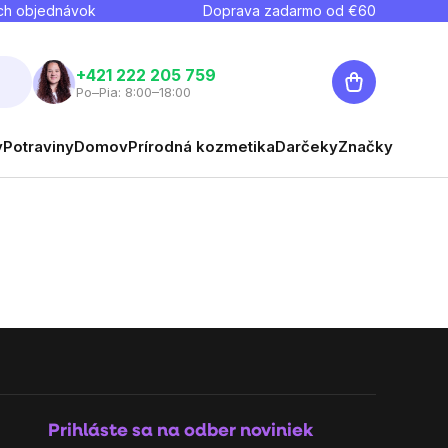
ch objednávok
Doprava zadarmo od €
60
Nákupný
+421 222 205 759
Po–Pia: 8:00–18:00
košík
y
Potraviny
Domov
Prírodná kozmetika
Darčeky
Značky
Prihláste sa na odber noviniek