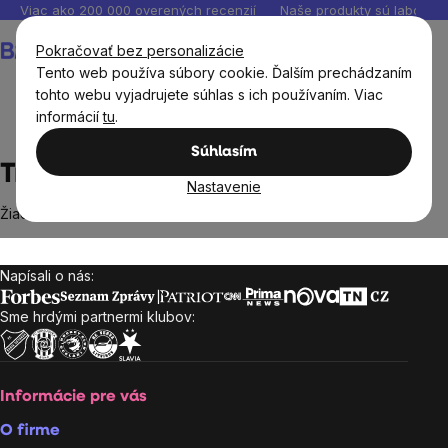
Prejsť
Viac ako 200 000 overených recenzií
Naše produkty sú laborató
na
Nákupný
Pokračovať bez personalizácie
obsah
košík
Tento web používa súbory cookie. Ďalším prechádzaním
tohto webu vyjadrujete súhlas s ich používaním. Viac
informácií
tu
.
Predávané značky
Trendglas Jena
Súhlasím
Trendglas Jena
Nastavenie
Žiadne produkty značky
Trendglas Jena
sa nenašli...
Napísali o nás:
Zápätie
Sme hrdými partnermi klubov:
Informácie pre vás
O firme