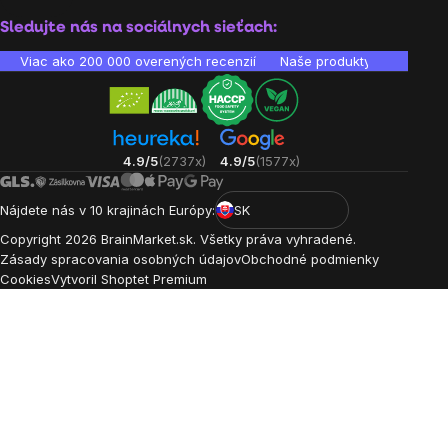
Sledujte nás na sociálnych sieťach:
Viac ako 200 000 overených recenzií
Naše produkty sú laborató
4.9/5
(2737x)
4.9/5
(1577x)
Nájdete nás v 10 krajinách Európy:
SK
Copyright
2026
BrainMarket.sk. Všetky práva vyhradené.
Zásady spracovania osobných údajov
Obchodné podmienky
Cookies
Vytvoril Shoptet Premium