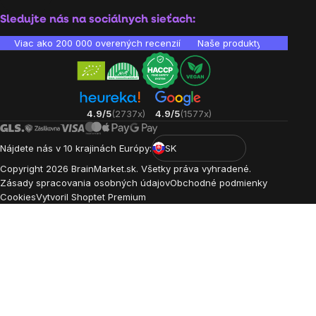
Sledujte nás na sociálnych sieťach:
Viac ako 200 000 overených recenzií
Naše produkty sú laborató
4.9/5
(2737x)
4.9/5
(1577x)
Nájdete nás v 10 krajinách Európy:
SK
Copyright
2026
BrainMarket.sk. Všetky práva vyhradené.
Zásady spracovania osobných údajov
Obchodné podmienky
Cookies
Vytvoril Shoptet Premium