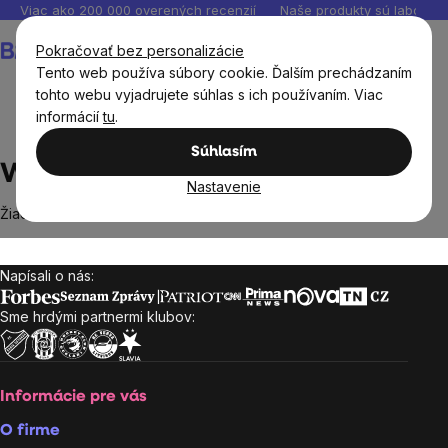
Prejsť
Viac ako 200 000 overených recenzií
Naše produkty sú laborató
na
Nákupný
Pokračovať bez personalizácie
obsah
košík
Tento web používa súbory cookie. Ďalším prechádzaním
tohto webu vyjadrujete súhlas s ich používaním. Viac
informácií
tu
.
Predávané značky
Wolfberry
Súhlasím
Wolfberry
Nastavenie
Žiadne produkty značky
Wolfberry
sa nenašli...
Napísali o nás:
Zápätie
Sme hrdými partnermi klubov:
Informácie pre vás
O firme