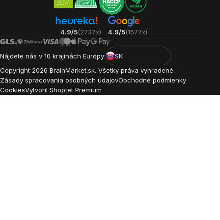
4.9/5
(2737x)
4.9/5
(1577x)
Nájdete nás v 10 krajinách Európy:
SK
Copyright
2026
BrainMarket.sk. Všetky práva vyhradené.
Zásady spracovania osobných údajov
Obchodné podmienky
Cookies
Vytvoril Shoptet Premium