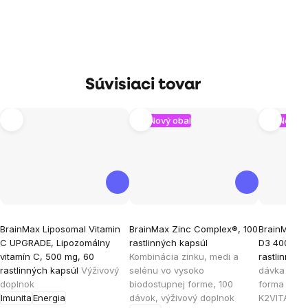
Súvisiaci tovar
Nový obal
Nový o
Priemerné
Priemerné
Priemern
BrainMax Liposomal Vitamin
BrainMax Zinc Complex®, 100
BrainMax V
hodnotenie
hodnotenie
hodnoten
C UPGRADE, Lipozomálny
rastlinných kapsúl
D3 4000 IU 
produktu
produktu
produktu
vitamín C, 500 mg, 60
Kombinácia zinku, medi a
rastlinnýc
je
je
je
rastlinných kapsúl
Výživový
selénu vo vysoko
dávka D3 &
doplnok
biodostupnej forme, 100
forma K2 M
5,0
4,8
4,9
Imunita
Energia
dávok, výživový doplnok
K2VITAL®DE
z
z
z