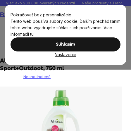
Prejsť
Viac ako 200 000 overených recenzií
Naše produkty sú laborató
na
Nákupný
Pokračovať bez personalizácie
obsah
košík
Tento web používa súbory cookie. Ďalším prechádzaním
tohto webu vyjadrujete súhlas s ich používaním. Viac
informácií
tu
.
Domov
Ekodrogéria
Prírodné a ekologické pracie
Súhlasím
prostriedky
Nastavenie
Almawin - Tekutý prací prostriedok
Sport+Outdoot, 750 ml
Neohodnotené
Priemerné
hodnotenie
produktu
je
0,0
z
5
hviezdičiek.