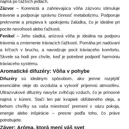
najmä po ťažších jedlách.
Zázvor
– Korenistá a zahrievajúca vôňa zázvoru stimuluje
trávenie a podporuje správnu činnosť metabolizmu. Podporuje
prekrvenie a prispieva k upokojeniu žalúdka, čo je ideálne pri
pocite nevoľnosti alebo ťažkosti.
Fenikel
– Jeho sladká, anízová vôňa je ideálna na podporu
trávenia a zmiernenie tráviacich ťažkostí. Pomáha pri nadúvaní
a kŕčoch v bruchu, a navodzuje pocit tráviaceho komfortu.
Skvele sa hodí pre chvíle, keď je potrebné podporiť harmóniu
tráviaceho systému.
Aromatické difuzéry: Vôňa v pohybe
Difuzéry
sú ideálnym spôsobom, ako jemne rozptýliť
esenciálne oleje do ovzdušia a vytvoriť príjemnú atmosféru.
Ultrazvukové difuzéry navyše zvlhčujú vzduch, čo je prínosné
najmä v kúrení. Stačí len pár kvapiek obľúbeného oleja, a
behom chvíľky sa vaša miestnosť premení v oázu pokoja,
energie alebo inšpirácie – presne podľa toho, čo práve
potrebujete.
Záver:
Aróma
, ktorá mení váš svet