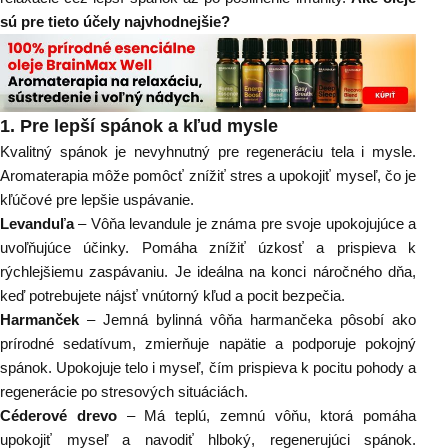
sú pre tieto účely najvhodnejšie?
1.
Pre lepší spánok a kľud mysle
Kvalitný spánok je nevyhnutný pre regeneráciu tela i mysle.
Aromaterapia môže pomôcť znížiť stres a upokojiť myseľ, čo je
kľúčové pre lepšie uspávanie.
Levanduľa
– Vôňa levandule je známa pre svoje upokojujúce a
uvoľňujúce účinky. Pomáha znížiť úzkosť a prispieva k
rýchlejšiemu zaspávaniu. Je ideálna na konci náročného dňa,
keď potrebujete nájsť vnútorný kľud a pocit bezpečia.
Harmanček
– Jemná bylinná vôňa harmančeka pôsobí ako
prírodné sedatívum, zmierňuje napätie a podporuje pokojný
spánok. Upokojuje telo i myseľ, čím prispieva k pocitu pohody a
regenerácie po stresových situáciách.
Céderové drevo
– Má teplú, zemnú vôňu, ktorá pomáha
upokojiť myseľ a navodiť hlboký, regenerujúci spánok.