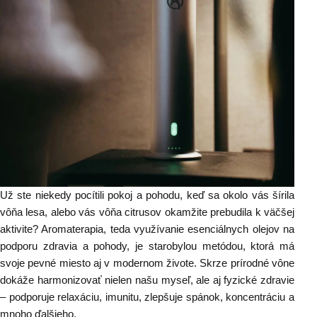
Už ste niekedy pocítili pokoj a pohodu, keď sa okolo vás šírila
vôňa lesa, alebo vás vôňa citrusov okamžite prebudila k väčšej
aktivite? Aromaterapia, teda využívanie esenciálnych olejov na
podporu zdravia a pohody, je starobylou metódou, ktorá má
svoje pevné miesto aj v modernom živote. Skrze prírodné vône
dokáže harmonizovať nielen našu myseľ, ale aj fyzické zdravie
– podporuje relaxáciu, imunitu, zlepšuje spánok, koncentráciu a
mnoho ďalšieho.