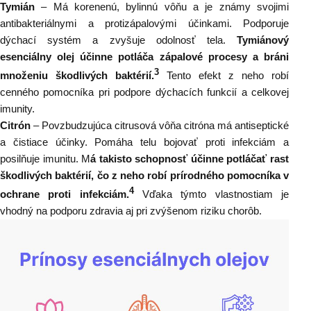
Tymián
–
Má korenenú, bylinnú vôňu a je známy svojimi
antibakteriálnymi a protizápalovými účinkami. Podporuje
dýchací systém a zvyšuje odolnosť tela.
T
ymiánový
esenciálny olej účinne potláča zápalové procesy a bráni
3
množeniu škodlivých baktérií.
Tento efekt z neho robí
cenného pomocníka pri podpore dýchacích funkcií a celkovej
imunity.
Citrón
– Povzbudzujúca citrusová
vôňa citróna má antiseptické
a čistiace účinky. Pomáha telu bojovať proti infekciám a
posilňuje imunitu.
M
á
takisto
schopnosť účinne potláčať rast
škodlivých baktérií, čo z neho robí prírodného pomocníka v
4
ochrane proti infekciám.
Vďaka týmto vlastnostiam je
vhodný na podporu zdravia aj pri zvýšenom riziku chorôb.