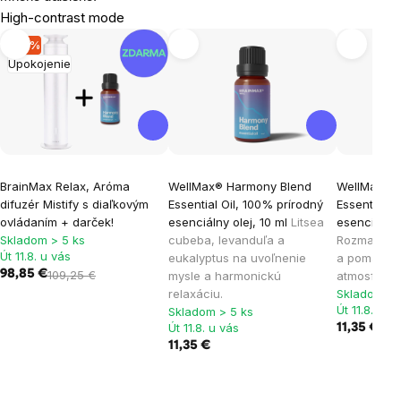
High-contrast mode
-10 %
Upokojenie
BrainMax Relax, Aróma
WellMax® Harmony Blend
WellMax® C
difuzér Mistify s diaľkovým
Essential Oil, 100% prírodný
Essential O
ovládaním + darček!
esenciálny olej, 10 ml
Litsea
esenciálny 
Skladom > 5 ks
cubeba, levanduľa a
Rozmarín, 
Út 11.8. u vás
eukalyptus na uvoľnenie
a pomaranč
98,85 €
109,25 €
mysle a harmonickú
atmosféru 
relaxáciu.
Skladom > 
Út 11.8. u v
Skladom > 5 ks
Út 11.8. u vás
11,35 €
11,35 €