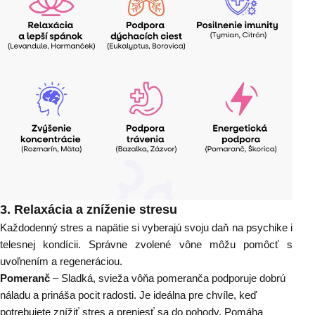
3.
Relaxácia a zníženie stresu
Každodenný stres a napätie si vyberajú svoju daň na psychike i
telesnej kondícii. Správne zvolené vône môžu pomôcť s
uvoľnením a regeneráciou.
Pomeranč
– Sladká, svieža vôňa pomeranča podporuje dobrú
náladu a prináša pocit radosti. Je ideálna pre chvíle, keď
potrebujete znížiť stres a preniesť sa do pohody. Pomáha