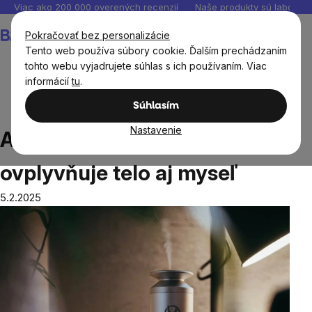
Prejsť
Viac ako 200 000 overených recenzií
Naše produkty sú laborató
na
Nákupný
Pokračovať bez personalizácie
obsah
košík
Tento web používa súbory cookie. Ďalším prechádzaním
tohto webu vyjadrujete súhlas s ich používaním. Viac
informácií
tu
.
Blog
Aromaterapia: Sila vôní, ktorá ovplyvňuje telo aj
Súhlasím
myseľ
Nastavenie
Aromaterapia: Sila vôní, ktorá
ovplyvňuje telo aj myseľ
5.2.2025