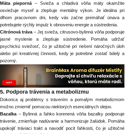
Mäta pieporná
– Svieža a chladivá vôňa mäty okamžite
osviežuje myseľ a zlepšuje mentálny výkon. Je ideálna pri
dlhom pracovnom dni, kedy vás začne premáhať únava a
potrebujete rýchly impulz k obnoveniu energie a sústredenia.
Citrónová tráva
– Jej svieža, citrusovo-bylinná vôňa podporuje
jasné myslenie a zlepšuje sústredenie. Pomáha udržať
psychickú sviežosť, čo je užitočné pri riešení náročných úloh
alebo pri kreatívnej činnosti, kedy je potrebné zostať bdelý a
pozorný.
5.
Podpora trávenia a metabolizmu
Dokonca aj problémy s trávením a pomalým metabolizmom
možno zmierniť pomocou niektorých esenciálnych olejov.
Bazalka
– Bylinná a ľahko korenená vôňa bazalky podporuje
trávenie, zmierňuje nadúvanie a harmonizuje žalúdok. Pomáha
upokojiť tráviaci trakt a navodiť pocit ľahkosti, čo je užitočné