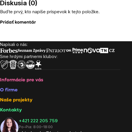
Diskusia (0)
Buďte prvý, kto napíše príspevok k tejto položke.
Pridať komentár
Napísali o nás:
Zápätie
Sme hrdými partnermi klubov:
Informácie pre vás
O firme
Naše projekty
Kontakty
+421 222 205 759
Po–Pia: 8:00–18:00