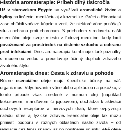
História aromaterapie: Príbeh dlhý tisícročia
Už v starovekom Egypte
sa využívali
aromatické živice a
byliny
na liečenie, meditáciu aj v kozmetike. Gréci a Rimania si
zase obľúbili voňavé kúpele a verili, že niektoré vône prinášajú
silu a ochranu proti chorobám. S príchodom stredoveku našli
esenciálne oleje svoje miesto v ľudovej medicíne, kedy
boli
považované za prostriedok na čistenie vzduchu a ochranu
pred infekciami
. Dnes aromaterapia kombinuje staré poznatky
s modernou vedou a predstavuje účinný doplnok zdravého
životného štýlu.
Aromaterapia dnes: Cesta k zdraviu a pohode
Rôzne
esenciálne oleje
majú špecifické účinky na náš
organizmus. Vdychovaním vône alebo aplikáciou na pokožku, v
tomto prípade však zriedené v nosnom oleji (napríklad
kokosovom, mandľovom či jojobovom), dochádza k aktivácii
čuchových receptorov a nervových dráh, ktoré ovplyvňujú
náladu, stres aj fyzické zdravie. Esenciálne oleje tak môžu
priniesť podporu v rôznych oblastiach nášho života – od
relaxácie cez lepší spánok až po posilnenie imunity.
Aké oleje