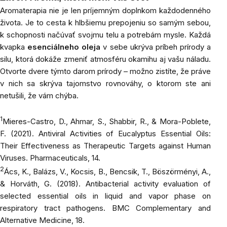
Aromaterapia nie je len príjemným doplnkom každodenného
života. Je to cesta k hlbšiemu prepojeniu so samým sebou,
k schopnosti načúvať svojmu telu a potrebám mysle. Každá
kvapka
esenciálneho oleja
v sebe ukrýva príbeh prírody a
silu, ktorá dokáže zmeniť atmosféru okamihu aj vašu náladu.
Otvorte dvere týmto darom prírody – možno zistíte, že práve
v nich sa skrýva tajomstvo rovnováhy, o ktorom ste ani
netušili, že vám chýba.
1
Mieres-Castro, D., Ahmar, S., Shabbir, R., & Mora-Poblete,
F. (2021). Antiviral Activities of Eucalyptus Essential Oils:
Their Effectiveness as Therapeutic Targets against Human
Viruses.
Pharmaceuticals
, 14.
2
Ács, K., Balázs, V., Kocsis, B., Bencsik, T., Böszörményi, A.,
& Horváth, G. (2018). Antibacterial activity evaluation of
selected essential oils in liquid and vapor phase on
respiratory tract pathogens.
BMC Complementary and
Alternative Medicine
, 18.