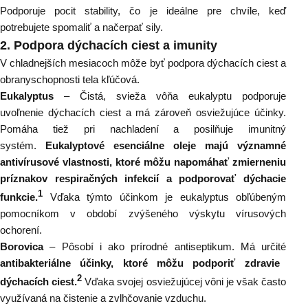
Podporuje pocit stability, čo je ideálne pre chvíle, keď
potrebujete spomaliť a načerpať sily.
2.
Podpora dýchacích ciest a imunity
V chladnejších mesiacoch môže byť podpora dýchacích ciest a
obranyschopnosti tela kľúčová.
Eukalyptus
–
Čistá, svieža vôňa eukalyptu podporuje
uvoľnenie dýchacích ciest a má zároveň osviežujúce účinky.
Pomáha tiež pri nachladení a posilňuje imunitný
systém.
E
ukalyptové esenciálne oleje
majú
významné
antivírusové vlastnosti, ktoré môžu napomáhať zmierneniu
príznakov respiračných infekcií a podporovať dýchacie
1
funkcie.
Vďaka týmto účinkom je eukalyptus obľúbeným
pomocníkom v období zvýšeného výskytu vírusových
ochorení.
Borovica
– P
ôsobí i ako prírodné antiseptikum.
M
á
určité
antibakteriálne účinky, ktoré môžu podporiť zdravie
2
dýchacích ciest.
Vďaka svojej osviežujúcej vôni je však často
využívaná na čistenie a zvlhčovanie vzduchu.