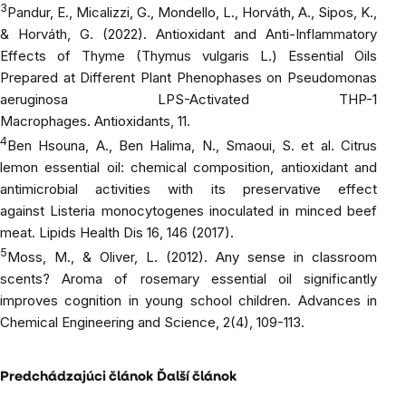
3
Pandur, E., Micalizzi, G., Mondello, L., Horváth, A., Sipos, K.,
& Horváth, G. (2022). Antioxidant and Anti-Inflammatory
Effects of Thyme (Thymus vulgaris L.) Essential Oils
Prepared at Different Plant Phenophases on Pseudomonas
aeruginosa LPS-Activated THP-1
Macrophages.
Antioxidants
, 11.
4
Ben Hsouna, A., Ben Halima, N., Smaoui, S.
et al.
Citrus
lemon
essential oil: chemical composition, antioxidant and
antimicrobial activities with its preservative effect
against
Listeria monocytogenes
inoculated in minced beef
meat.
Lipids Health Dis
16, 146 (2017).
5
Moss, M., & Oliver, L. (2012).
Any sense in classroom
scents? Aroma of rosemary essential oil significantly
improves cognition in young school children
.
Advances in
Chemical Engineering and Science
, 2(4), 109-113.
Predchádzajúci článok
Ďalší článok