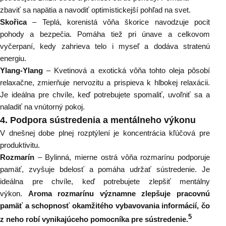
zbaviť sa napätia a navodiť optimistickejší pohľad na svet.
Skořica
– Teplá, korenistá vôňa škorice navodzuje pocit
pohody a bezpečia. Pomáha tiež pri únave a celkovom
vyčerpaní, kedy zahrieva telo i myseľ a dodáva stratenú
energiu.
Ylang-Ylang
– Kvetinová a exotická vôňa tohto oleja pôsobí
relaxačne, zmierňuje nervozitu a prispieva k hlbokej relaxácii.
Je ideálna pre chvíle, keď potrebujete spomaliť, uvoľniť sa a
naladiť na vnútorný pokoj.
4.
Podpora sústredenia a mentálneho výkonu
V dnešnej dobe plnej rozptýlení je koncentrácia kľúčová pre
produktivitu.
Rozmarín
– Bylinná, mierne ostrá vôňa rozmarínu podporuje
pamäť, zvyšuje bdelosť a pomáha udržať sústreden
ie. Je
ideálna pre chvíle, keď potrebujete zlepšiť mentálny
výkon.
A
roma rozmarínu významne zlepšuje pracovnú
pamäť a schopnosť okamžitého vybavovania informácií, čo
5
z neho robí vynikajúceho pomocníka pre sústredenie.