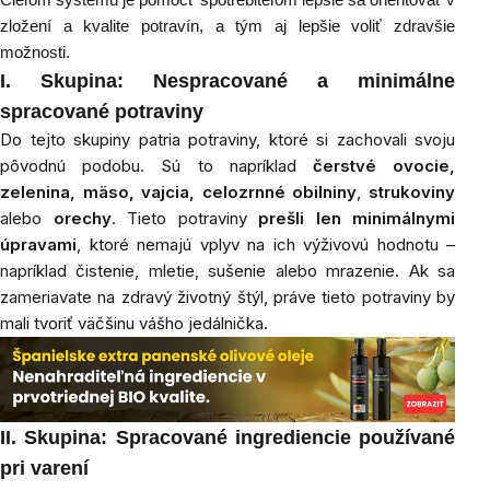
zložení a kvalite potravín, a tým aj lepšie voliť zdravšie
možnosti.
I
. Skupina: Nespracované a minimálne
spracované potraviny
Do tejto skupiny patria potraviny, ktoré si zachovali svoju
pôvodnú podobu. Sú to napríklad
čerstvé ovocie,
zelenina, mäso, vajcia,
celozrnné obilniny
,
strukoviny
alebo
orechy
. Tieto potraviny
prešli len minimálnymi
úpravami
, ktoré nemajú vplyv na ich výživovú hodnotu –
napríklad čistenie, mletie, sušenie alebo mrazenie. Ak sa
zameriavate na zdravý životný štýl, práve tieto potraviny by
mali tvoriť väčšinu vášho jedálnička.
II
. Skupina: Spracované ingrediencie používané
pri varení