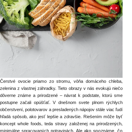
Čerstvé ovocie priamo zo stromu, vôňa domáceho chleba,
zelenina z vlastnej záhradky. Tieto obrazy v nás evokujú niečo
dôverne známe a prirodzené – návrat k podstate, ktorú sme
postupne začali opúšťať. V dnešnom svete plnom rýchlych
občerstvení, polotovarov a presladených nápojov stále viac ľudí
hľadá spôsob, ako jesť lepšie a zdravšie. Riešením môže byť
koncept whole foods, teda stravy založenej na prirodzených,
Ale ako spoznáme, čo
minimálne spracovaných potravinách.