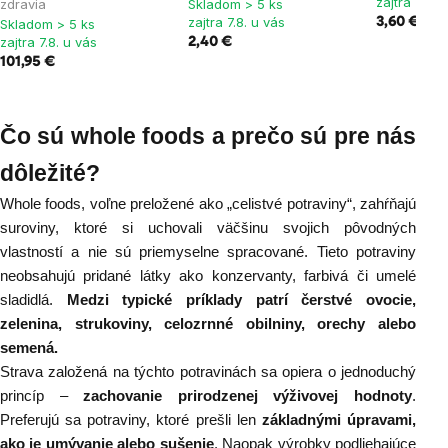
zajtra 7.8. 
zdravia
Skladom > 5 ks
zajtra 7.8. u vás
3,60 €
Skladom > 5 ks
zajtra 7.8. u vás
2,40 €
101,95 €
Čo sú whole foods a prečo sú pre nás
dôležité?
Whole foods, voľne preložené ako „celistvé potraviny“, zahŕňajú
suroviny, ktoré si uchovali väčšinu svojich pôvodných
vlastností a nie sú priemyselne spracované. Tieto potraviny
neobsahujú pridané látky ako konzervanty, farbivá či umelé
sladidlá.
Medzi typické príklady patrí čerstvé ovocie,
zelenina,
strukoviny
,
celozrnné obilniny
,
orechy alebo
semená
.
Strava založená na týchto potravinách sa opiera o jednoduchý
princíp –
zachovanie prirodzenej výživovej hodnoty
.
Preferujú sa potraviny, ktoré prešli len
základnými úpravami,
ako je umývanie alebo sušenie
. Naopak výrobky podliehajúce