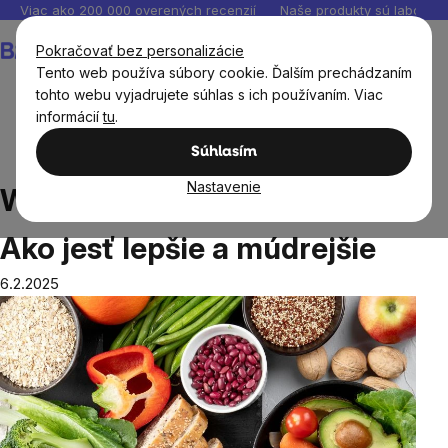
Prejsť
Viac ako 200 000 overených recenzií
Naše produkty sú laborató
na
Nákupný
Pokračovať bez personalizácie
obsah
košík
Tento web používa súbory cookie. Ďalším prechádzaním
tohto webu vyjadrujete súhlas s ich používaním. Viac
informácií
tu
.
Blog
Whole foods a systém NOVA: Ako jesť lepšie a
Súhlasím
múdrejšie
Nastavenie
Whole foods a systém NOVA:
Ako jesť lepšie a múdrejšie
6.2.2025