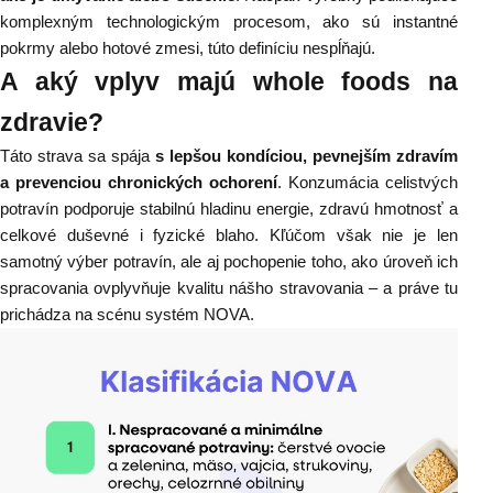
komplexným technologickým procesom, ako sú instantné
pokrmy alebo hotové zmesi, túto definíciu nespĺňajú.
A aký vplyv majú whole foods na
zdravie?
Táto strava sa spája
s lepšou kondíciou, pevnejším zdravím
a prevenciou chronických ochorení
. Konzumácia celistvých
potravín podporuje stabilnú hladinu energie, zdravú hmotnosť a
celkové duševné i fyzické blaho. Kľúčom však nie je len
samotný výber potravín, ale aj pochopenie toho, ako úroveň ich
spracovania ovplyvňuje kvalitu nášho stravovania – a práve tu
prichádza na scénu systém NOVA.