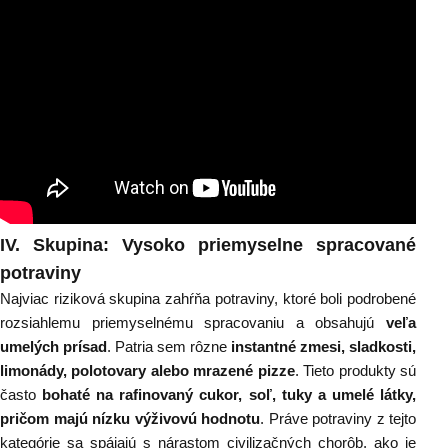
IV
. Skupina: Vysoko priemyselne spracované
potraviny
Najviac riziková skupina zahŕňa potraviny, ktoré boli podrobené
rozsiahlemu priemyselnému spracovaniu a obsahujú
veľa
umelých prísad
. Patria sem rôzne
instantné zmesi, sladkosti,
limonády, polotovary alebo mrazené pizze
. Tieto produkty sú
často
bohaté na rafinovaný cukor, soľ, tuky a umelé látky,
pričom majú nízku výživovú hodnotu
. Práve potraviny z tejto
kategórie sa spájajú s nárastom civilizačných chorôb, ako je