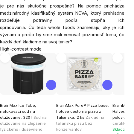
je pre nás skutočne prospešné? Na pomoc prichádza
medzinárodný klasifikačný systém NOVA, ktorý prehľadne
rozdeľuje potraviny podľa stupňa ich
spracovania.
Čo
teda
whole foods znamenajú, aký je ich
význam a prečo by sme mali venovať pozornosť tomu, čo
každý deň kladieme na svoj tanier?
High-contrast mode
BrainMax Ice Tube,
BrainMax Pure® Pizza base,
BrainMax P
nafukovací sud na
hotové cesto na pizzu z
Halved Figs
otužovanie, 320 l
Sud na
Talianska, 2 ks
Základ na
polovičky, 
otužovanie na zlepšenie
taliansku pizzu bez
certifikát
fyzického i duševného
konzervantov
Skladom > 