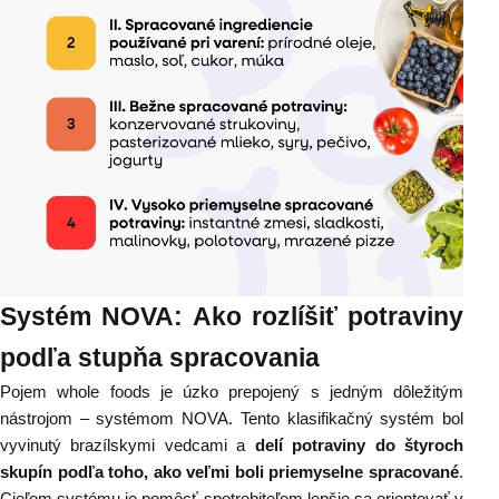
Systém NOVA: Ako rozlíšiť potraviny
podľa stupňa spracovania
Pojem whole foods je úzko prepojený s jedným dôležitým
nástrojom – systémom NOVA. Tento klasifikačný systém bol
vyvinutý brazílskymi vedcami a
delí potraviny do štyroch
skupín podľa toho, ako veľmi boli priemyselne spracované
.
Cieľom systému je pomôcť spotrebiteľom lepšie sa orientovať v