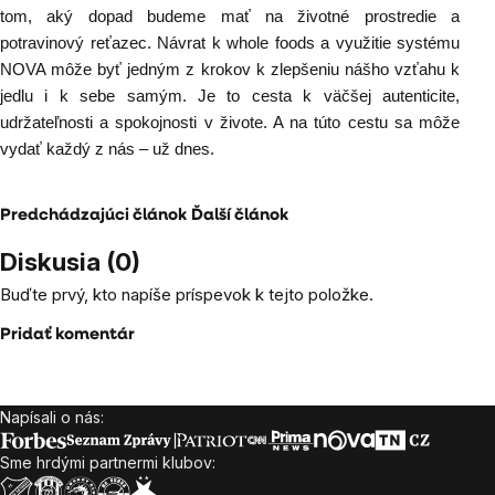
tom, aký dopad budeme mať na životné prostredie a
potravinový reťazec. Návrat k whole foods a využitie systému
NOVA môže byť jedným z krokov k zlepšeniu nášho vzťahu k
jedlu i k sebe samým. Je to cesta k väčšej autenticite,
udržateľnosti a spokojnosti v živote. A na túto cestu sa môže
vydať každý z nás – už dnes.
Predchádzajúci článok
Ďalší článok
Diskusia (0)
Buďte prvý, kto napíše príspevok k tejto položke.
Pridať komentár
Napísali o nás:
Zápätie
Sme hrdými partnermi klubov: