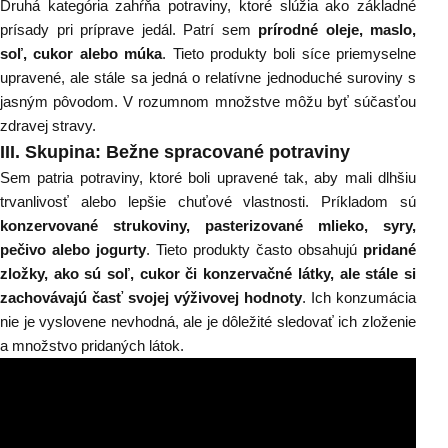
Druhá kategória zahŕňa potraviny, ktoré slúžia ako základné
prísady pri príprave jedál. Patrí sem
prírodné oleje
,
maslo
,
soľ
,
cukor
alebo
múka
. Tieto produkty boli síce priemyselne
upravené, ale stále sa jedná o relatívne jednoduché suroviny s
jasným pôvodom. V rozumnom množstve môžu byť súčasťou
zdravej stravy.
III
. Skupina: Bežne spracované potraviny
Sem patria potraviny, ktoré boli upravené tak, aby mali dlhšiu
trvanlivosť alebo lepšie chuťové vlastnosti. Príkladom sú
konzervované strukoviny, pasterizované mlieko, syry,
pečivo alebo jogurty
. Tieto produkty často obsahujú
pridané
zložky, ako sú soľ, cukor či konzervačné látky, ale stále si
zachovávajú časť svojej výživovej hodnoty
. Ich konzumácia
nie je vyslovene nevhodná, ale je dôležité sledovať ich zloženie
a množstvo pridaných látok.