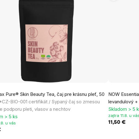
x Pure® Skin Beauty Tea, čaj pre krásnu pleť, 50
NOW Essential 
*CZ-BIO-001 certifikát / Sypaný čaj so zmesou
levandulový + 
re podporu pleti, vlasov a nechtov
Skladom > 5 
zajtra 11.8. u vá
m > 5 ks
11,50 €
1.8. u vás
€