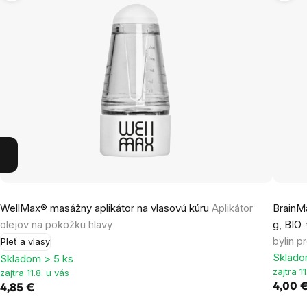
WellMax® masážny aplikátor na vlasovú kúru
Aplikátor
BrainMa
olejov na pokožku hlavy
g, BIO
bylín p
Pleť a vlasy
Sklado
Skladom > 5 ks
zajtra 1
zajtra 11.8. u vás
4,00 
4,85 €