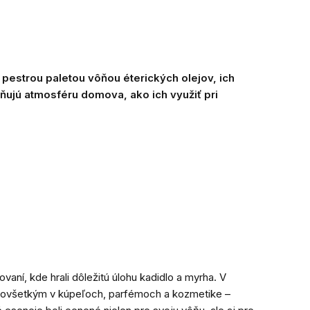
pestrou paletou vôňou éterických olejov, ich
vňujú atmosféru domova, ako ich využiť pri
vaní, kde hrali dôležitú úlohu kadidlo a myrha. V
predovšetkým v kúpeľoch, parfémoch a kozmetike –