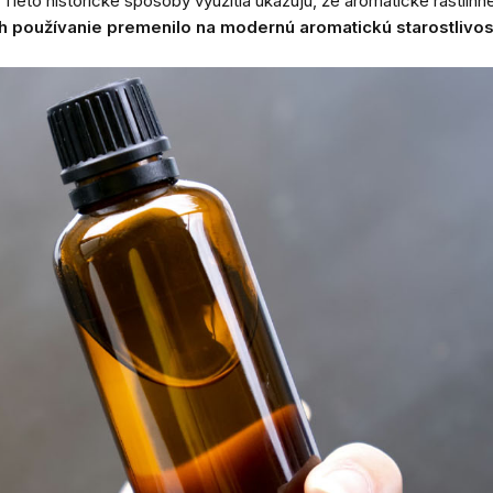
. Tieto historické spôsoby využitia ukazujú, že aromatické rastlinn
h používanie premenilo na modernú aromatickú starostlivos