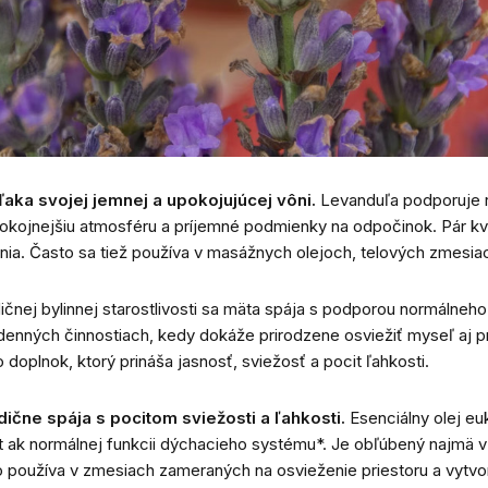
aka svojej jemnej a upokojujúcej vôni.
Levanduľa podporuje r
kojnejšiu atmosféru a príjemné podmienky na odpočinok. Pár kvap
nia. Často sa tiež používa v masážnych olejoch, telových zmesiac
čnej bylinnej starostlivosti sa mäta spája s podporou normálneho 
denných činnostiach, kedy dokáže prirodzene osviežiť myseľ aj pr
plnok, ktorý prináša jasnosť, sviežosť a pocit ľahkosti.
dične spája s pocitom sviežosti a ľahkosti.
Esenciálny olej eu
t ak normálnej funkcii dýchacieho systému*. Je obľúbený najmä 
o používa v zmesiach zameraných na osvieženie priestoru a vytvor