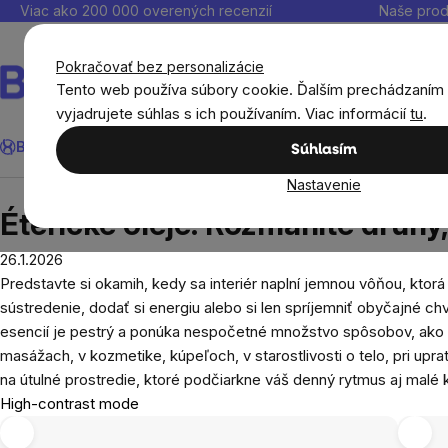
Prejsť
Viac ako 200 000 overených recenzií
Naše prod
na
obsah
Pokračovať bez personalizácie
Tento web používa súbory cookie. Ďalším prechádzaním
vyjadrujete súhlas s ich používaním. Viac informácií
tu
.
Hľadať
BrainMax®
Leto
Ušetri
Ciele
Výživové doplnky a výživa
Súhlasím
Nastavenie
Blog
Éterické oleje: Rozmanité druhy, účinky aj v
Éterické oleje: Rozmanité druhy,
26.1.2026
Predstavte si okamih, kedy sa interiér naplní jemnou vôňou, ktor
sústredenie, dodať si energiu alebo si len spríjemniť obyčajné ch
esencií je pestrý a ponúka nespočetné množstvo spôsobov, ako ich
masážach, v kozmetike, kúpeľoch, v starostlivosti o telo, pri u
na útulné prostredie, ktoré podčiarkne váš denný rytmus aj malé 
High-contrast mode