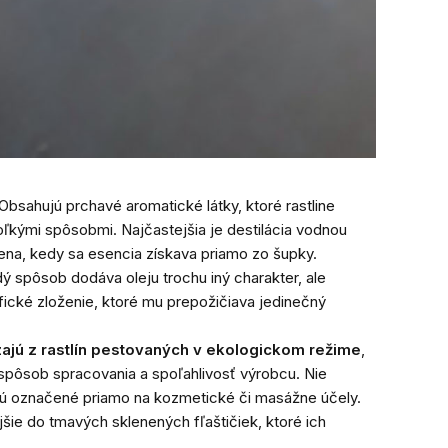
Obsahujú prchavé aromatické látky, ktoré rastline
oľkými spôsobmi. Najčastejšia je destilácia vodnou
dena, kedy sa esencia získava priamo zo šupky.
ý spôsob dodáva oleju trochu iný charakter, ale
fické zloženie, ktoré mu prepožičiava jedinečný
ajú z rastlín pestovaných v ekologickom režime
,
 spôsob spracovania a spoľahlivosť výrobcu. Nie
é sú označené priamo na kozmetické či masážne účely.
ejšie do tmavých sklenených fľaštičiek, ktoré ich