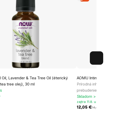
Oil, Lavender & Tea Tree Oil (éterický
AOMU Intimity, inhala
tea tree olej), 30 ml
Prírodná inhalačná tyč
ks
prebudenie zmyslov
s
Skladom > 5 ks
zajtra 11.8. u vás
12,05 €
14,20 €