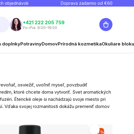
ch objednávok
Doprava zadarmo od €
60
Nákupný
+421 222 205 759
Po–Pia: 8:00–18:00
košík
a doplnky
Potraviny
Domov
Prírodná kozmetika
Okuliare blok
revoňať, osviežiť, uvoľniť myseľ, povzbudiť
stredím, ktoré chcete doma vytvoriť. Svet aromatických
zéri. Éterické oleje si nachádzajú svoje miesto pri
mesí. Vďaka svojej rozmanitosti dokážu premeniť domov
-15 %