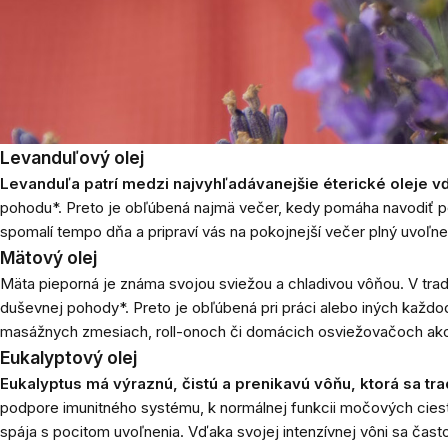
Levanduľový olej
Levanduľa patrí medzi najvyhľadávanejšie éterické oleje vď
pohodu*. Preto je obľúbená najmä večer, kedy pomáha navodiť po
spomalí tempo dňa a pripraví vás na pokojnejší večer plný uvoľne
Mätový olej
Mäta pieporná je známa svojou sviežou a chladivou vôňou. V tradi
duševnej pohody*. Preto je obľúbená pri práci alebo iných každo
masážnych zmesiach, roll-onoch či domácich osviežovačoch ako do
Eukalyptový olej
Eukalyptus má výraznú, čistú a prenikavú vôňu, ktorá sa tra
podpore imunitného systému, k normálnej funkcii močových cies
spája s pocitom uvoľnenia. Vďaka svojej intenzívnej vôni sa čast