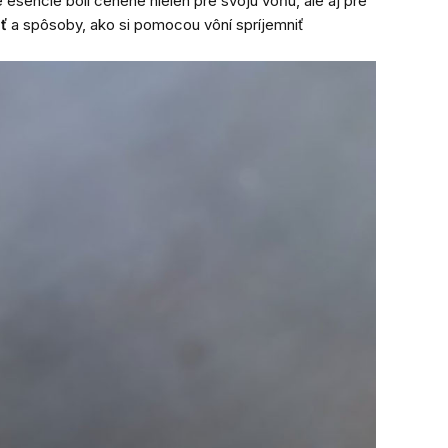
é esencie boli cenené nielen pre svoju vôňu, ale aj pre
ť
a spôsoby, ako si pomocou vôní spríjemniť