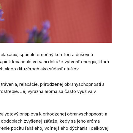
elaxáciu, spánok, emočný komfort a duševnú
iek levandule vo vani dokáže vytvoriť energiu, ktorá
h alebo difuzéroch ako súčasť rituálov.
trávenia, relaxácie, prirodzenej obranyschopnosti a
ostredie. Jej výrazná aróma sa často využíva v
kalyptový prispieva k prirodzenej obranyschopnosti a
v obdobiach zvýšenej záťaže, kedy sa jeho aróma
enie pocitu ľahšieho, voľnejšieho dýchania i celkovej