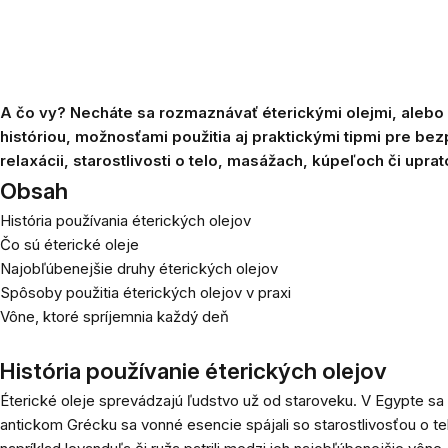
A čo vy? Necháte sa rozmaznávať éterickými olejmi, alebo i
históriou, možnosťami použitia aj praktickými tipmi pre be
relaxácii, starostlivosti o telo, masážach, kúpeľoch či uprat
Obsah
História používania éterických olejov
Čo sú éterické oleje
Najobľúbenejšie druhy éterických olejov
Spôsoby použitia éterických olejov v praxi
Vône, ktoré spríjemnia každý deň
História používanie éterických olejov
Éterické oleje sprevádzajú ľudstvo už od staroveku. V Egypte sa p
antickom Grécku sa vonné esencie spájali so starostlivosťou o te