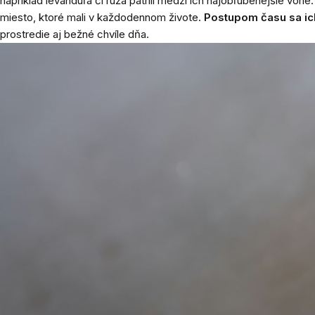
napríklad levanduľa či ruža patrili medzi ich najobľúbenejšie vône
miesto, ktoré mali v každodennom živote.
Postupom času sa ic
prostredie aj bežné chvíle dňa.