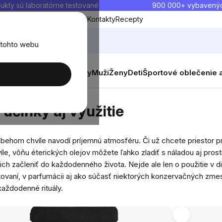
ukty sú laboratórne testované
900 000+ vybavený
Blog
O nás
Doprava a platba
Kontakty
Recepty
 tohto webu
Výhodné balenia
Novinky
Muži
Ženy
Deti
Športové oblečenie 
yužitie
 účinky aj využitie
á behom chvíle navodí príjemnú atmosféru. Či už chcete priestor p
víle, vôňu éterických olejov môžete ľahko zladiť s náladou aj pro
 začleniť do každodenného života. Nejde ale len o použitie v difu
pratovaní, v parfumácii aj ako súčasť niektorých konzervačných z
každodenné rituály.