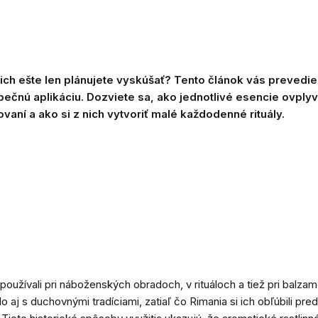
ch ešte len plánujete vyskúšať? Tento článok vás prevedie 
zpečnú aplikáciu. Dozviete sa, ako jednotlivé esencie ovply
ovaní a ako si z nich vytvoriť malé každodenné rituály.
oužívali pri náboženských obradoch, v rituáloch a tiež pri balzamo
lo aj s duchovnými tradíciami, zatiaľ čo Rimania si ich obľúbili 