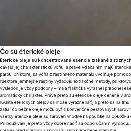
Čo sú éterické oleje
Éterické oleje sú koncentrované esencie získané z rôznych č
dávajú jej charakteristickú vôňu, a práve vďaka nim majú éterick
parou, pri ktorej sa vôňa z rastlinného materiálu uvoľňuje pomoc
Niektoré jemnejšie rastliny vyžadujú extrakčné metódy, pri ktor
výsledok je vždy podobný – malá fľaštička výraznej prírodnej ese
aromatický charakter. Práve preto sú éterické oleje cenené v ar
Kvalita éterických olejov sa môže výrazne líšiť, a preto sa na trhu
zatiaľ čo bežné oleje môžu byť z konvenčne pestovaných surovín.
všetky éterické oleje sú zároveň vhodné na použitie na pokožku 
Pri používaní je preto vždy dobré riadiť sa odporúčaním výrobcu. A
chránia pred svetlom a spomaľujú ich prirodzené starnutie.