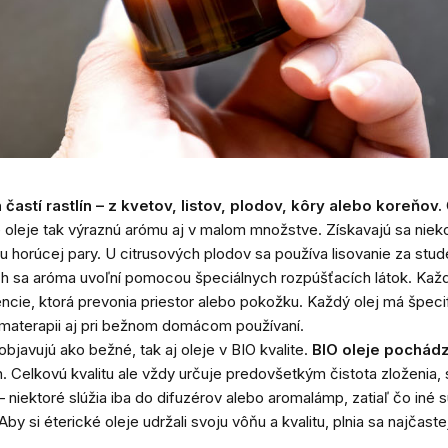
astí rastlín – z kvetov, listov, plodov, kôry alebo koreňov.
é oleje tak výraznú arómu aj v malom množstve. Získavajú sa niek
ou horúcej pary. U citrusových plodov sa používa lisovanie za stu
ých sa aróma uvoľní pomocou špeciálnych rozpúšťacích látok. Každ
ncie, ktorá prevonia priestor alebo pokožku. Každý olej má špeci
omaterapii aj pri bežnom domácom používaní.
 objavujú ako bežné, tak aj oleje v BIO kvalite.
BIO oleje pochádz
 Celkovú kvalitu ale vždy určuje predovšetkým čistota zloženia,
– niektoré slúžia iba do difuzérov alebo aromalámp, zatiaľ čo in
by si éterické oleje udržali svoju vôňu a kvalitu, plnia sa najčast