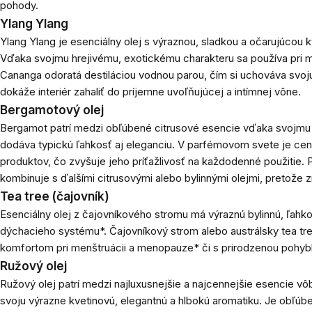
pohody.
Ylang Ylang
Ylang Ylang je esenciálny olej s výraznou, sladkou a očarujúcou 
Vďaka svojmu hrejivému, exotickému charakteru sa používa pri me
Cananga odoratá destiláciou vodnou parou, čím si uchováva svoju
dokáže interiér zahaliť do príjemne uvoľňujúcej a intímnej vône.
Bergamotový olej
Bergamot patrí medzi obľúbené citrusové esencie vďaka svojmu 
dodáva typickú ľahkosť aj eleganciu. V parfémovom svete je ce
produktov, čo zvyšuje jeho príťažlivosť na každodenné použitie
kombinuje s ďalšími citrusovými alebo bylinnými olejmi, pretož
Tea tree (čajovník)
Esenciálny olej z čajovníkového stromu má výraznú bylinnú, ľahko
dýchacieho systému*. Čajovníkový strom alebo austrálsky tea tre
komfortom pri menštruácii a menopauze* či s prirodzenou pohybli
Ružový olej
Ružový olej patrí medzi najluxusnejšie a najcennejšie esencie vô
svoju výrazne kvetinovú, elegantnú a hlbokú aromatiku. Je obľ