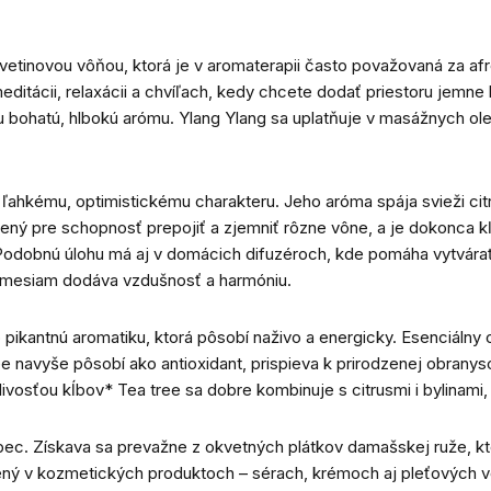
kvetinovou vôňou, ktorá je v aromaterapii často považovaná za af
ditácii, relaxácii a chvíľach, kedy chcete dodať priestoru jemn
 bohatú, hlbokú arómu. Ylang Ylang sa uplatňuje v masážnych ole
ľahkému, optimistickému charakteru. Jeho aróma spája svieži c
nený pre schopnosť prepojiť a zjemniť rôzne vône, a je dokonca
. Podobnú úlohu má aj v domácich difuzéroch, kde pomáha vytvára
e zmesiam dodáva vzdušnosť a harmóniu.
 pikantnú aromatiku, ktorá pôsobí naživo a energicky. Esenciálny 
e navyše pôsobí ako antioxidant, prispieva k prirodzenej obranys
vosťou kĺbov* Tea tree sa dobre kombinuje s citrusmi i bylinami
bec. Získava sa prevažne z okvetných plátkov damašskej ruže, kto
úbený v kozmetických produktoch – sérach, krémoch aj pleťových