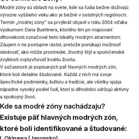
Modré zóny sú oblasti na svete, kde sa ľudia bežne dožívajú
výrazne vyššieho veku ako je bežné v ostatných regiónoch.
Termín „modrej zóny“ sa prvýkrát objavil v roku 2004 vďaka
výskumom Dana Buettnera, ktorého tím pri mapovaní
dlhovekosti označoval tieto lokality modrým atramentom.
Záujem o ne postupne rástol, pretože ponúkajú možnosť
sledovať, ako môže prostredie, životný štýl a spoločenské
zvyklosti ovplyvňovať kvalitu života.
V súčasnosti je popísaných päť hlavných modrých zón,
ktoré boli detailne študované. Každá z nich má svoje
špecifické podmienky, kultúru a tradície, ale všetky spája
nápadne vysoký podiel ľudí, ktorí si dlhodobo udržujú aktívny
a spokojný život.
Kde sa modré zóny nachádzaju?
Existuje päť hlavných modrých zón,
ktoré boli identifikované a študované:
I. Okinawa (Japonsko)