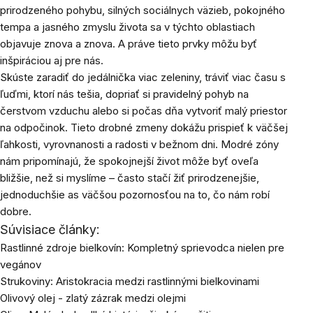
prirodzeného pohybu, silných sociálnych väzieb, pokojného
tempa a jasného zmyslu života sa v týchto oblastiach
objavuje znova a znova. A práve tieto prvky môžu byť
inšpiráciou aj pre nás.
Skúste zaradiť do jedálnička viac zeleniny, tráviť viac času s
ľuďmi, ktorí nás tešia, dopriať si pravidelný pohyb na
čerstvom vzduchu alebo si počas dňa vytvoriť malý priestor
na odpočinok. Tieto drobné zmeny dokážu prispieť k väčšej
ľahkosti, vyrovnanosti a radosti v bežnom dni. Modré zóny
nám pripomínajú, že spokojnejší život môže byť oveľa
bližšie, než si myslíme – často stačí žiť prirodzenejšie,
jednoduchšie as väčšou pozornosťou na to, čo nám robí
dobre.
Súvisiace články:
Rastlinné zdroje bielkovín: Kompletný sprievodca nielen pre
vegánov
Strukoviny: Aristokracia medzi rastlinnými bielkovinami
Olivový olej - zlatý zázrak medzi olejmi