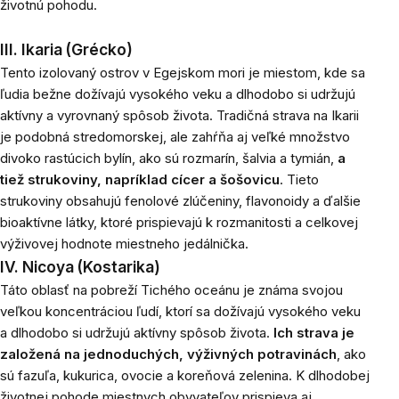
životnú pohodu.
III. Ikaria (Grécko)
Tento izolovaný ostrov v Egejskom mori je miestom, kde sa
ľudia bežne dožívajú vysokého veku a dlhodobo si udržujú
aktívny a vyrovnaný spôsob života. Tradičná strava na Ikarii
je podobná stredomorskej, ale zahŕňa aj veľké množstvo
divoko rastúcich bylín, ako sú rozmarín, šalvia a tymián,
a
tiež strukoviny, napríklad cícer a šošovicu
. Tieto
strukoviny obsahujú fenolové zlúčeniny, flavonoidy a ďalšie
bioaktívne látky, ktoré prispievajú k rozmanitosti a celkovej
výživovej hodnote miestneho jedálnička.
IV. Nicoya (Kostarika)
Táto oblasť na pobreží Tichého oceánu je známa svojou
veľkou koncentráciou ľudí, ktorí sa dožívajú vysokého veku
a dlhodobo si udržujú aktívny spôsob života.
Ich strava je
založená na jednoduchých, výživných potravinách
, ako
sú fazuľa, kukurica, ovocie a koreňová zelenina. K dlhodobej
životnej pohode miestnych obyvateľov prispieva aj