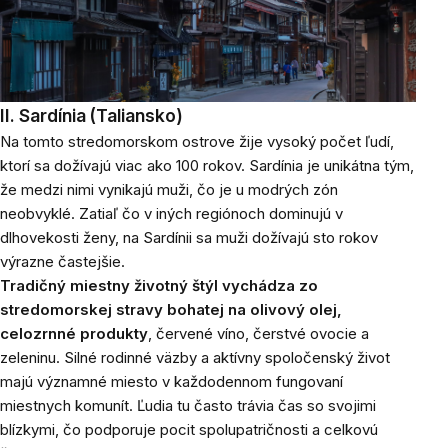
II. Sardínia (Taliansko)
Na tomto stredomorskom ostrove žije vysoký počet ľudí,
ktorí sa dožívajú viac ako 100 rokov. Sardínia je unikátna tým,
že medzi nimi vynikajú muži, čo je u modrých zón
neobvyklé. Zatiaľ čo v iných regiónoch dominujú v
dlhovekosti ženy, na Sardínii sa muži dožívajú sto rokov
výrazne častejšie.
Tradičný miestny životný štýl vychádza zo
stredomorskej stravy bohatej na olivový olej,
celozrnné produkty
, červené víno, čerstvé ovocie a
zeleninu. Silné rodinné väzby a aktívny spoločenský život
majú významné miesto v každodennom fungovaní
miestnych komunít. Ľudia tu často trávia čas so svojimi
blízkymi, čo podporuje pocit spolupatričnosti a celkovú