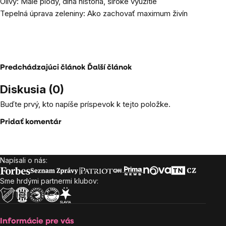
Olivy: Malé plody, dlhá história, široké využitie
Tepelná úprava zeleniny: Ako zachovať maximum živín
Predchádzajúci článok
Ďalší článok
Diskusia (0)
Buďte prvý, kto napíše príspevok k tejto položke.
Pridať komentár
Napísali o nás:
Zápätie
Sme hrdými partnermi klubov:
Informácie pre vás