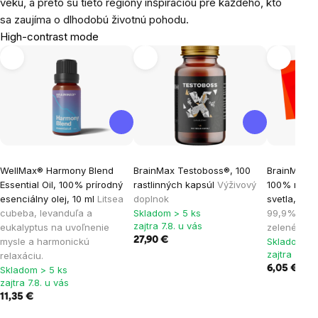
veku, a preto sú tieto regióny inšpiráciou pre každého, kto
sa zaujíma o dlhodobú životnú pohodu.
High-contrast mode
WellMax® Harmony Blend
BrainMax Testoboss®, 100
BrainMax Fó
Essential Oil, 100% prírodný
rastlinných kapsúl
Výživový
100% modr
esenciálny olej, 10 ml
Litsea
doplnok
svetla, II. 
cubeba, levanduľa a
Skladom > 5 ks
99,9% mod
zajtra 7.8. u vás
eukalyptus na uvoľnenie
zeleného sv
27,90 €
mysle a harmonickú
Skladom > 
zajtra 7.8. 
relaxáciu.
6,05 €
Skladom > 5 ks
zajtra 7.8. u vás
11,35 €