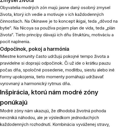
Zmysel života
Obyvatelia modrých zón majú jasne daný osobný zmysel
života, ktorý ich vedie a motivuje v ich každodenných
činnostiach. Na Okinawe je to koncept ikigai, teda „dôvod na
bytie“. Na Nicoya sa používa pojem plan de vida, teda „plán
života“. Tieto princípy dávajú ich dňu štruktúru, motiváciu a
pocit naplnenia.
Odpočinok, pokoj a harmónia
Miestne komunity často udržujú pokojné tempo života a
pravidelne si doprajú odpočinok. Či už ide o krátku pauzu
počas dňa, spoločné posedenie, modlitbu, siestu alebo iné
formy upokojenia, tieto momenty pomáhajú udržiavať
vyrovnaný a harmonický rytmus dňa.
Inšpirácia, ktorú nám modré zóny
ponúkajú
Modré zóny nám ukazujú, že dlhodobá životná pohoda
nevzniká náhodou, ale je výsledkom jednoduchých
každodenných rozhodnutí. Kombinácia vyváženej stravy,