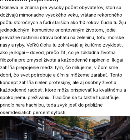
Okinawa je známa pre vysoký počet obyvateľov, ktorí sa
dožívajú mimoriadne vysokého veku, vrátane rekordného
počtu storočných a ľudí starších ako 110 rokov. Ľudia tu žijú
jednoduchým, komunitne orientovaným životom, jedia
prevažne rastlinnú stravu bohatú na zeleninu, tofu, morské
riasy a ryby. Veľkú úlohu tu zohrávajú aj kultúrne zvyklosti,
ako je ikigai – dôvod, prečo žiť, čo je základná životná
filozofia pre zmysel života a každodenné naplnenie. Ikigai
zahŕňa prepojenie medzi tým, čo milujeme, v čom sme
dobrí, čo svet potrebuje a čím si môžeme zarábať. Tento
koncept zahŕňa nielen profesijný, ale aj osobný život a
každodenné radosti, ktoré môžu prispievať ku kvalitnému a
spokojnému prežívaniu. Tradične sa tu taktiež uplatňuje
princíp hara hachi bu, teda zvyk jesť do približne
osemdesiatich percent sýtosti.