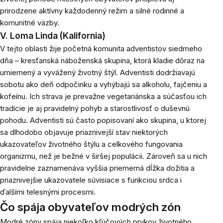
prirodzene aktívny každodenný režim a silné rodinné a
komunitné väzby.
V. Loma Linda (Kalifornia)
V tejto oblasti žije početná komunita adventistov siedmeho
dňa – kresťanská náboženská skupina, ktorá kladie dôraz na
umiernený a vyvážený životný štýl. Adventisti dodržiavajú
sobotu ako deň odpočinku a vyhýbajú sa alkoholu, fajčeniu a
kofeínu. Ich strava je prevažne vegetariánska a súčasťou ich
tradície je aj pravidelný pohyb a starostlivosť o duševnú
pohodu. Adventisti sú často popisovaní ako skupina, u ktorej
sa dlhodobo objavuje priaznivejší stav niektorých
ukazovateľov životného štýlu a celkového fungovania
organizmu, než je bežné v širšej populácii. Zároveň sa u nich
pravidelne zaznamenáva vyššia priemerná dĺžka dožitia a
priaznivejšie ukazovatele súvisiace s funkciou srdca i
ďalšími telesnými procesmi.
Čo spája obyvateľov modrých zón
Modré zóny spája niekoľko kľúčových prvkov životného