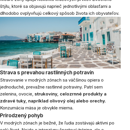
štýlu, ktoré sa objavujú naprieč jednotlivými oblasťami a
dlhodobo ovplyvňujú celkový spôsob života ich obyvateľov.
Strava s prevahou rastlinných potravín
Stravovanie v modrých zónach sa väčšinou opiera o
jednoduché, prevažne rastlinné potraviny. Patrí sem
zelenina, ovocie,
strukoviny, celozrnné produkty a
zdravé tuky, napríklad olivový olej alebo orechy.
Konzumácia mäsa je obvykle mierna.
Prirodzený pohyb
V modrých zónach je bežné, že ľudia zostávajú aktívni po
celý život. Nejde o intenzívny športový tréning, ale o