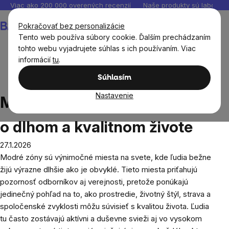
Prejsť
Viac ako 200 000 overených recenzií
Naše produkty sú laborató
na
Nákupný
Pokračovať bez personalizácie
obsah
košík
Tento web používa súbory cookie. Ďalším prechádzaním
tohto webu vyjadrujete súhlas s ich používaním. Viac
informácií
tu
.
Blog
Modré zóny: Čo prezrádzajú o dlhom a kvalitnom
Súhlasím
živote
Nastavenie
Modré zóny: Čo prezrádzajú
o dlhom a kvalitnom živote
27.1.2026
Modré zóny sú výnimočné miesta na svete, kde ľudia bežne
žijú výrazne dlhšie ako je obvyklé. Tieto miesta priťahujú
pozornosť odborníkov aj verejnosti, pretože ponúkajú
jedinečný pohľad na to, ako prostredie, životný štýl, strava a
spoločenské zvyklosti môžu súvisieť s kvalitou života. Ľudia
tu často zostávajú aktívni a duševne svieži aj vo vysokom