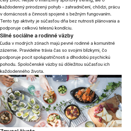
každodenný prirodzený pohyb - zahradničení, chôdzi, prácu
v domácnosti a činnosti spojené s bežným fungovaním.
Tento typ aktivity je súčasťou dňa bez nutnosti plánovania a
podporuje celkovú telesnú kondíciu.
Silné sociálne a rodinné väzby
Ľudia v modrých zónach majú pevné rodinné a komunitné
zázemie. Pravidelne trávia čas so svojimi blízkymi, čo
podporuje pocit spolupatričnosti a dlhodobú psychickú
pohodu. Spoločenské väzby sú dôležitou súčasťou ich
každodenného života.