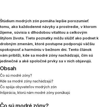
Štúdium modrých zón pomáha lepšie porozumieť
tomu, ako každodenné návyky a prostredie, v ktorom
žijeme, súvisia s dlhodobou vitalitou a celkovým
štýlom života. Tieto poznatky môžu slúžiť ako podnet k
drobným zmenám, ktoré postupne podporujú väčšiu
spokojnosť a harmóniu v bežnom dni. Tento článok
vám priblíži, kde sa modré zóny nachádzajú, čím sú
jedinečné a aké spoločné prvky sa v nich objavujú.
Obsah
Čo sú modré zóny?
Kde sa modré zóny nachádzajú?
Čo spája obyvateľov modrých zón
Inšpirácia, ktorú nám modré zóny ponúkajú
Čo sú modré zóny?