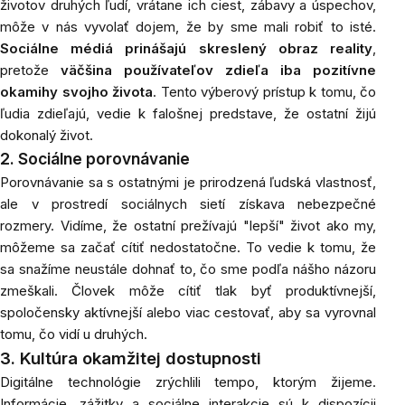
životov druhých ľudí, vrátane ich ciest, zábavy a úspechov,
môže v nás vyvolať dojem, že by sme mali robiť to isté.
Sociálne médiá prinášajú skreslený obraz reality
,
pretože
väčšina používateľov zdieľa iba pozitívne
okamihy svojho života
. Tento výberový prístup k tomu, čo
ľudia zdieľajú, vedie k falošnej predstave, že ostatní žijú
dokonalý život.
2. Sociálne porovnávanie
Porovnávanie sa s ostatnými je prirodzená ľudská vlastnosť,
ale v prostredí sociálnych sietí získava nebezpečné
rozmery. Vidíme, že ostatní prežívajú "lepší" život ako my,
môžeme sa začať cítiť nedostatočne. To vedie k tomu, že
sa snažíme neustále dohnať to, čo sme podľa nášho názoru
zmeškali. Človek môže cítiť tlak byť produktívnejší,
spoločensky aktívnejší alebo viac cestovať, aby sa vyrovnal
tomu, čo vidí u druhých.
3. Kultúra okamžitej dostupnosti
Digitálne technológie zrýchlili tempo, ktorým žijeme.
Informácie, zážitky a sociálne interakcie sú k dispozícii