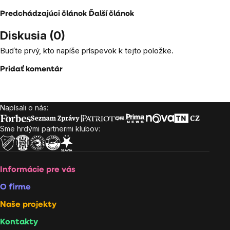
Predchádzajúci článok
Ďalší článok
Diskusia (0)
Buďte prvý, kto napíše príspevok k tejto položke.
Pridať komentár
Napísali o nás:
Zápätie
Sme hrdými partnermi klubov:
Informácie pre vás
O firme
Naše projekty
Kontakty