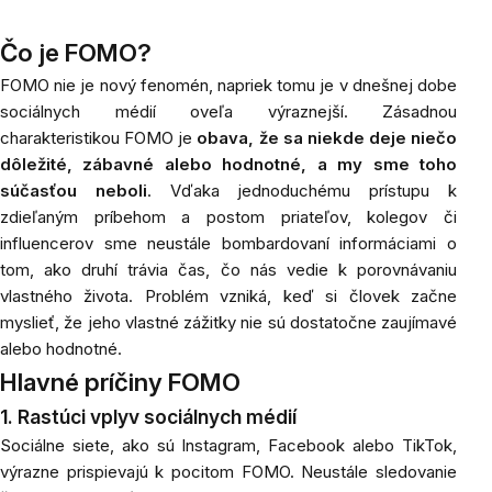
Čo je FOMO?
FOMO nie je nový fenomén, napriek tomu je v dnešnej dobe
sociálnych médií oveľa výraznejší. Zásadnou
charakteristikou FOMO je
obava, že sa niekde deje niečo
dôležité, zábavné alebo hodnotné, a my sme toho
súčasťou neboli
. Vďaka jednoduchému prístupu k
zdieľaným príbehom a postom priateľov, kolegov či
influencerov sme neustále bombardovaní informáciami o
tom, ako druhí trávia čas, čo nás vedie k porovnávaniu
vlastného života. Problém vzniká, keď si človek začne
myslieť, že jeho vlastné zážitky nie sú dostatočne zaujímavé
alebo hodnotné.
Hlavné príčiny FOMO
1. Rastúci vplyv sociálnych médií
Sociálne siete, ako sú Instagram, Facebook alebo TikTok,
výrazne prispievajú k pocitom FOMO. Neustále sledovanie