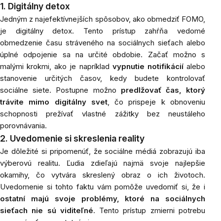
1. Digitálny detox
Jedným z najefektívnejších spôsobov, ako obmedziť FOMO,
je digitálny detox. Tento prístup zahŕňa vedomé
obmedzenie času stráveného na sociálnych sieťach alebo
úplné odpojenie sa na určité obdobie. Začať možno s
malými krokmi, ako je napríklad
vypnutie notifikácií
alebo
stanovenie určitých časov, kedy budete kontrolovať
sociálne siete. Postupne možno
predlžovať čas, ktorý
trávite mimo digitálny svet
, čo prispeje k obnoveniu
schopnosti prežívať vlastné zážitky bez neustáleho
porovnávania.
2. Uvedomenie si skreslenia reality
Je dôležité si pripomenúť, že sociálne médiá zobrazujú iba
výberovú realitu. Ľudia zdieľajú najmä svoje najlepšie
okamihy, čo vytvára skreslený obraz o ich životoch.
Uvedomenie si tohto faktu vám pomôže uvedomiť si, že i
ostatní majú svoje problémy, ktoré na sociálnych
sieťach nie sú viditeľné
. Tento prístup zmierni potrebu