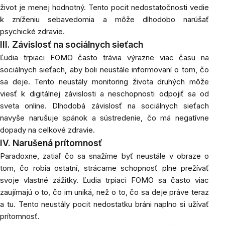
život je menej hodnotný. Tento pocit nedostatočnosti vedie
k zníženiu sebavedomia a môže dlhodobo narúšať
psychické zdravie.
III. Závislosť na sociálnych sieťach
Ľudia trpiaci FOMO často trávia výrazne viac času na
sociálnych sieťach, aby boli neustále informovaní o tom, čo
sa deje. Tento neustály monitoring života druhých môže
viesť k digitálnej závislosti a neschopnosti odpojiť sa od
sveta online. Dlhodobá závislosť na sociálnych sieťach
navyše narušuje spánok a sústredenie, čo má negatívne
dopady na celkové zdravie.
IV. Narušená prítomnosť
Paradoxne, zatiaľ čo sa snažíme byť neustále v obraze o
tom, čo robia ostatní, strácame schopnosť plne prežívať
svoje vlastné zážitky. Ľudia trpiaci FOMO sa často viac
zaujímajú o to, čo im uniká, než o to, čo sa deje práve teraz
a tu. Tento neustály pocit nedostatku bráni naplno si užívať
prítomnosť.