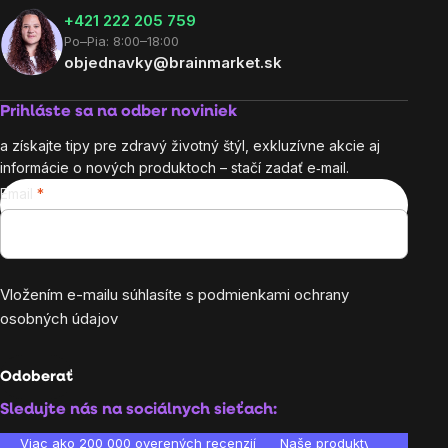
+421 222 205 759
Po–Pia: 8:00–18:00
objednavky@brainmarket.sk
Prihláste sa na odber noviniek
a získajte tipy pre zdravý životný štýl, exkluzívne akcie aj
informácie o nových produktoch – stačí zadať e‑mail.
Email
Vložením e-mailu súhlasíte s
podmienkami ochrany
osobných údajov
Odoberať
Sledujte nás na sociálnych sieťach:
Viac ako 200 000 overených recenzií
Naše produkty sú laborató