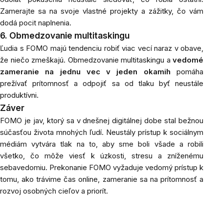
Zamerajte sa na svoje vlastné projekty a zážitky, čo vám
dodá pocit naplnenia.
6. Obmedzovanie multitaskingu
Ľudia s FOMO majú tendenciu robiť viac vecí naraz v obave,
že niečo zmeškajú. Obmedzovanie multitaskingu a
vedomé
zameranie na jednu vec v jeden okamih
pomáha
prežívať prítomnosť a odpojiť sa od tlaku byť neustále
produktívni.
Záver
FOMO je jav, ktorý sa v dnešnej digitálnej dobe stal bežnou
súčasťou života mnohých ľudí. Neustály prístup k sociálnym
médiám vytvára tlak na to, aby sme boli všade a robili
všetko, čo môže viesť k úzkosti, stresu a zníženému
sebavedomiu. Prekonanie FOMO vyžaduje vedomý prístup k
tomu, ako trávime čas online, zameranie sa na prítomnosť a
rozvoj osobných cieľov a priorít.