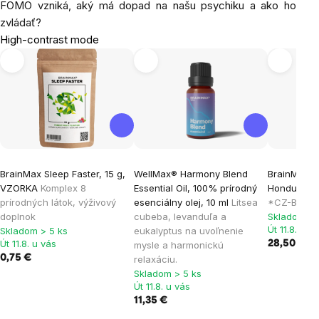
FOMO vzniká, aký má dopad na našu psychiku a ako ho
zvládať?
High-contrast mode
BrainMax Sleep Faster, 15 g,
WellMax® Harmony Blend
BrainMax C
VZORKA
Komplex 8
Essential Oil, 100% prírodný
Honduras S
prírodných látok, výživový
esenciálny olej, 10 ml
Litsea
*CZ-BIO-001
doplnok
cubeba, levanduľa a
Skladom > 
Út 11.8. u v
Skladom > 5 ks
eukalyptus na uvoľnenie
Út 11.8. u vás
28,50 €
mysle a harmonickú
0,75 €
relaxáciu.
Skladom > 5 ks
Út 11.8. u vás
11,35 €