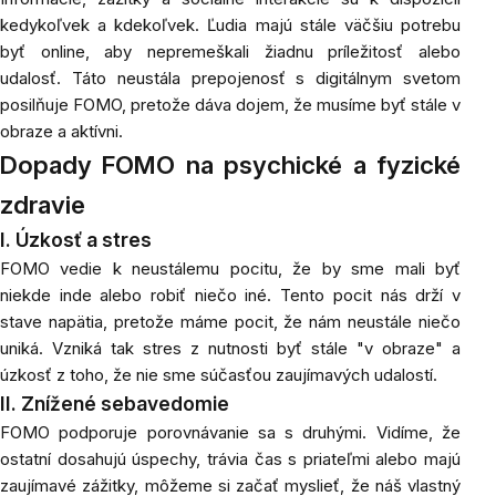
kedykoľvek a kdekoľvek. Ľudia majú stále väčšiu potrebu
byť online, aby nepremeškali žiadnu príležitosť alebo
udalosť. Táto neustála prepojenosť s digitálnym svetom
posilňuje FOMO, pretože dáva dojem, že musíme byť stále v
obraze a aktívni.
Dopady FOMO na psychické a fyzické
zdravie
I. Úzkosť a stres
FOMO vedie k neustálemu pocitu, že by sme mali byť
niekde inde alebo robiť niečo iné. Tento pocit nás drží v
stave napätia, pretože máme pocit, že nám neustále niečo
uniká. Vzniká tak stres z nutnosti byť stále "v obraze" a
úzkosť z toho, že nie sme súčasťou zaujímavých udalostí.
II. Znížené sebavedomie
FOMO podporuje porovnávanie sa s druhými. Vidíme, že
ostatní dosahujú úspechy, trávia čas s priateľmi alebo majú
zaujímavé zážitky, môžeme si začať myslieť, že náš vlastný