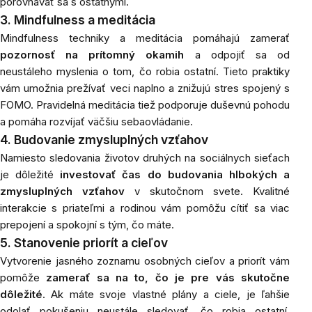
porovnávať sa s ostatnými.
3. Mindfulness a meditácia
Mindfulness techniky a meditácia pomáhajú zamerať
pozornosť na prítomný okamih
a odpojiť sa od
neustáleho myslenia o tom, čo robia ostatní. Tieto praktiky
vám umožnia prežívať veci naplno a znižujú stres spojený s
FOMO. Pravidelná meditácia tiež podporuje duševnú pohodu
a pomáha rozvíjať väčšiu sebaovládanie.
4. Budovanie zmysluplných vzťahov
Namiesto sledovania životov druhých na sociálnych sieťach
je dôležité
investovať čas do budovania hlbokých a
zmysluplných vzťahov
v skutočnom svete. Kvalitné
interakcie s priateľmi a rodinou vám pomôžu cítiť sa viac
prepojení a spokojní s tým, čo máte.
5. Stanovenie priorít a cieľov
Vytvorenie jasného zoznamu osobných cieľov a priorít vám
pomôže
zamerať sa na to, čo je pre vás skutočne
dôležité
. Ak máte svoje vlastné plány a ciele, je ľahšie
odolať pokušeniu neustále sledovať, čo robia ostatní.