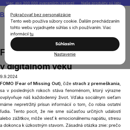
Prejsť
Viac ako 200 000 overených recenzií
Naše produkty sú laborató
na
Nákupný
Pokračovať bez personalizácie
obsah
košík
Tento web používa súbory cookie. Ďalším prechádzaním
tohto webu vyjadrujete súhlas s ich používaním. Viac
informácií
tu
.
Blog
FOMO: Strach z premeškania v digitálnom veku
Súhlasím
FOMO: Strach z premeškania
Nastavenie
v digitálnom veku
9.9.2024
FOMO (Fear of Missing Out)
, čiže
strach z premeškania
,
sa v posledných rokoch stáva fenoménom, ktorý výrazne
ovplyvňuje náš každodenný život. Vďaka sociálnym sieťam
máme nepretržitý prísun informácií o tom, čo robia ostatní
ľudia. Tento pocit, že nie sme súčasťou určitých udalostí
alebo zážitkov, môže viesť k emocionálnemu napätiu, stresu
a dokonca k úzkostným stavom. Zásadná otázka znie: prečo