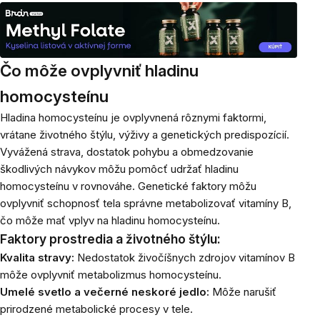
Čo môže ovplyvniť hladinu
homocysteínu
Hladina homocysteínu je ovplyvnená rôznymi faktormi,
vrátane životného štýlu, výživy a genetických predispozícií.
Vyvážená strava, dostatok pohybu a obmedzovanie
škodlivých návykov môžu pomôcť udržať hladinu
homocysteínu v rovnováhe. Genetické faktory môžu
ovplyvniť schopnosť tela správne metabolizovať vitamíny B,
čo môže mať vplyv na hladinu homocysteínu.
Faktory prostredia a životného štýlu:
Kvalita stravy:
Nedostatok živočíšnych zdrojov vitamínov B
môže ovplyvniť metabolizmus homocysteínu.
Umelé svetlo a večerné neskoré jedlo:
Môže narušiť
prirodzené metabolické procesy v tele.