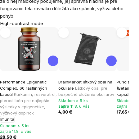
že o nej málokedy počujeme, jej správna hladina je pre
fungovanie tela rovnako dôležitá ako spánok, výživa alebo
pohyb.
High-contrast mode
-13 %
Performance Epigenetic
BrainMarket látkový obal na
Puhdistamo
Complex, 60 rastlinných
okuliare
Látkový obal pre
(Betain HCl
kapsúl
Kurkumín, resveratrol,
bezpečné uloženie okuliarov
kapsúl
Výž
pterostilbén pre najlepšie
Skladom > 5 ks
Skladom > 
zajtra 11.8. u vás
zajtra 11.8.
výsledky v epigenetike,
4,00 €
17,65 €
20,
Výživový doplnok
Imunita
Skladom > 5 ks
zajtra 11.8. u vás
28,50 €