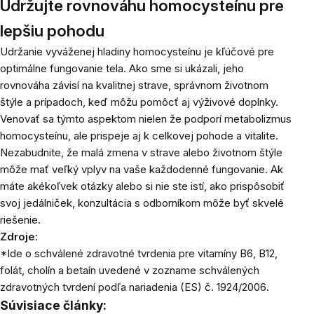
Udržujte rovnováhu homocysteínu pre
lepšiu pohodu
Udržanie vyváženej hladiny homocysteínu je kľúčové pre
optimálne fungovanie tela. Ako sme si ukázali, jeho
rovnováha závisí na kvalitnej strave, správnom životnom
štýle a prípadoch, keď môžu pomôcť aj výživové doplnky.
Venovať sa týmto aspektom nielen že podporí metabolizmus
homocysteínu, ale prispeje aj k celkovej pohode a vitalite.
Nezabudnite, že malá zmena v strave alebo životnom štýle
môže mať veľký vplyv na vaše každodenné fungovanie. Ak
máte akékoľvek otázky alebo si nie ste istí, ako prispôsobiť
svoj jedálniček, konzultácia s odborníkom môže byť skvelé
riešenie.
Zdroje:
*Ide o schválené zdravotné tvrdenia pre vitamíny B6, B12,
folát, cholín a betaín uvedené v zozname schválených
zdravotných tvrdení podľa nariadenia (ES) č. 1924/2006.
Súvisiace články: