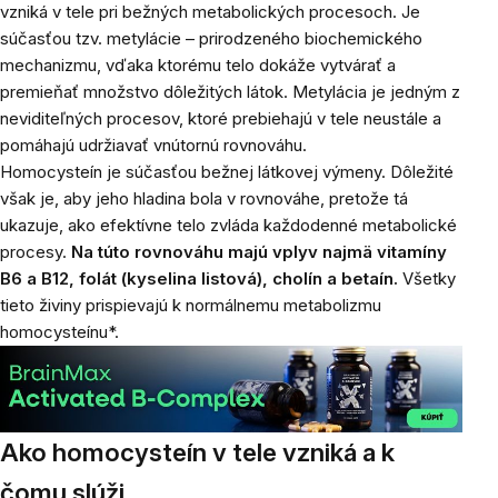
vzniká v tele pri bežných metabolických procesoch. Je
súčasťou tzv. metylácie – prirodzeného biochemického
mechanizmu, vďaka ktorému telo dokáže vytvárať a
premieňať množstvo dôležitých látok. Metylácia je jedným z
neviditeľných procesov, ktoré prebiehajú v tele neustále a
pomáhajú udržiavať vnútornú rovnováhu.
Homocysteín je súčasťou bežnej látkovej výmeny. Dôležité
však je, aby jeho hladina bola v rovnováhe, pretože tá
ukazuje, ako efektívne telo zvláda každodenné metabolické
procesy.
Na túto rovnováhu majú vplyv najmä vitamíny
B6 a B12, folát (kyselina listová), cholín a betaín.
Všetky
tieto živiny prispievajú k normálnemu metabolizmu
homocysteínu*.
Ako homocysteín v tele vzniká a k
čomu slúži