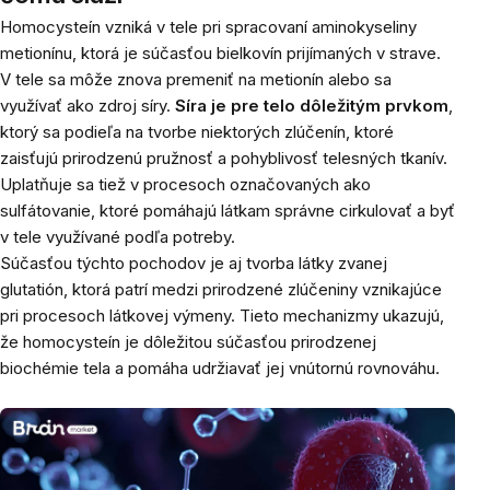
Homocysteín vzniká v tele pri spracovaní aminokyseliny
metionínu, ktorá je súčasťou bielkovín prijímaných v strave.
V tele sa môže znova premeniť na metionín alebo sa
využívať ako zdroj síry.
Síra je pre telo dôležitým prvkom
,
ktorý sa podieľa na tvorbe niektorých zlúčenín, ktoré
zaisťujú prirodzenú pružnosť a pohyblivosť telesných tkanív.
Uplatňuje sa tiež v procesoch označovaných ako
sulfátovanie, ktoré pomáhajú látkam správne cirkulovať a byť
v tele využívané podľa potreby.
Súčasťou týchto pochodov je aj tvorba látky zvanej
glutatión, ktorá patrí medzi prirodzené zlúčeniny vznikajúce
pri procesoch látkovej výmeny. Tieto mechanizmy ukazujú,
že homocysteín je dôležitou súčasťou prirodzenej
biochémie tela a pomáha udržiavať jej vnútornú rovnováhu.