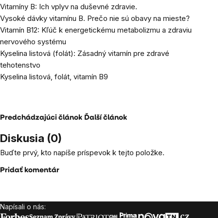
Vitamíny B: Ich vplyv na duševné zdravie.
Vysoké dávky vitamínu B. Prečo nie sú obavy na mieste?
Vitamín B12: Kľúč k energetickému metabolizmu a zdraviu
nervového systému
Kyselina listová (folát): Zásadný vitamín pre zdravé
tehotenstvo
Kyselina listová, folát, vitamín B9
Predchádzajúci článok
Ďalší článok
Diskusia (0)
Buďte prvý, kto napíše príspevok k tejto položke.
Pridať komentár
Napísali o nás:
Zápätie