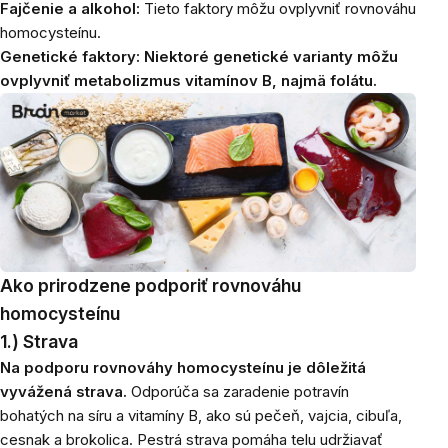
Fajčenie a alkohol:
Tieto faktory môžu ovplyvniť rovnováhu
homocysteínu.
Genetické faktory: Niektoré genetické varianty
môžu
ovplyvniť metabolizmus vitamínov B, najmä folátu.
Ako prirodzene podporiť rovnováhu
homocysteínu
1.) Strava
Na podporu rovnováhy homocysteínu je dôležitá
vyvážená strava.
Odporúča sa zaradenie potravín
bohatých na síru a vitamíny B, ako sú pečeň, vajcia, cibuľa,
cesnak a brokolica. Pestrá strava pomáha telu udržiavať