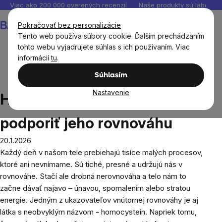
Prejsť
Viac ako 200 000 overených recenzií
Naše produkty sú laborató
na
Nákupný
Pokračovať bez personalizácie
obsah
košík
Tento web používa súbory cookie. Ďalším prechádzaním
tohto webu vyjadrujete súhlas s ich používaním. Viac
informácií
tu
.
Blog
Homocysteín: Čo to je a ako podporiť jeho
Súhlasím
rovnováhu
Nastavenie
Homocysteín: Čo to je a ako
podporiť jeho rovnováhu
20.1.2026
Každý deň v našom tele prebiehajú tisíce malých procesov,
ktoré ani nevnímame. Sú tiché, presné a udržujú nás v
rovnováhe. Stačí ale drobná nerovnováha a telo nám to
začne dávať najavo – únavou, spomalením alebo stratou
energie. Jedným z ukazovateľov vnútornej rovnováhy je aj
látka s neobvyklým názvom - homocysteín. Napriek tomu,