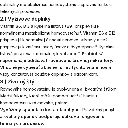
optimálny metabolizmus homocysteínu a správnu funkciu
telesných procesov.
2.) Výživové doplnky
Vitamín B6, B12 a kyselina listová (B9) prispievajú k
normálnemu metabolizmu homocysteínu*. Vitamín B6 a B12
prispievajú k normálnej činnosti nervovej sústavy a tiež
prispievajú k zníženiu miery únavy a dvyčerpania*. Kyselina
listová prispieva k normálnej krvotvorbe*.
Probiotiká
napomáhajú udržiavať rovnováhu črevnej mikroflóry.
Vhodné je vyberať aktívne formy týchto vitamínov
a
vždy konzultovať použitie doplnkov s odborníkom.
3.) Životný štýl
Rovnováha homocysteínu je ovplyvnená aj životným štýlom.
Medzi faktory, ktoré môžu pomôcť udržať hladinu
homocysteínu v rovnováhe, patria:
Vyvážený spánok a dostatok pohybu:
Pravidelný pohyb
a
kvalitný spánok podporujú celkové fungovanie
telesných procesov.