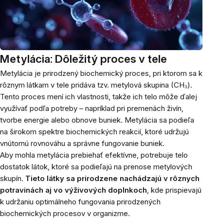
Metylácia: Dôležitý proces v tele
Metylácia je prirodzený biochemický proces, pri ktorom sa k
rôznym látkam v tele pridáva tzv. metylová skupina (CH₃).
Tento proces mení ich vlastnosti, takže ich telo môže ďalej
využívať podľa potreby – napríklad pri premenách živín,
tvorbe energie alebo obnove buniek. Metylácia sa podieľa
na širokom spektre biochemických reakcií, ktoré udržujú
vnútornú rovnováhu a správne fungovanie buniek.
Aby mohla metylácia prebiehať efektívne, potrebuje telo
dostatok látok, ktoré sa podieľajú na prenose metylových
skupín.
Tieto látky sa prirodzene nachádzajú v rôznych
potravinách aj vo výživových doplnkoch
, kde prispievajú
k udržaniu optimálneho fungovania prirodzených
biochemických procesov v organizme.