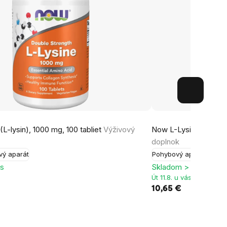
L-lysin), 1000 mg, 100 tabliet
Výživový
Now L-Lysine (L-lysi
doplnok
vý aparát
Pohybový aparát
ks
Skladom > 5 ks
Út 11.8. u vás
10,65 €