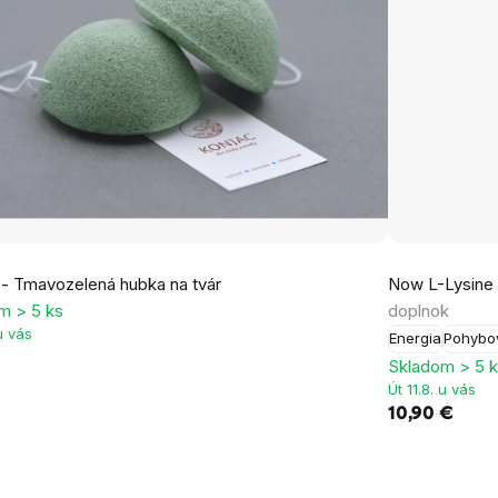
 - Tmavozelená hubka na tvár
Now L-Lysine (
m > 5 ks
doplnok
 u vás
Energia
Pohybo
€
Skladom > 5 
Út 11.8. u vás
10,90 €