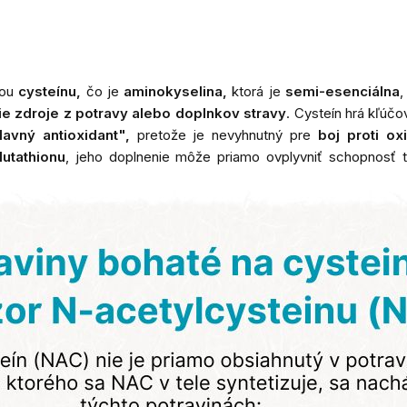
mou
cysteínu,
čo je
aminokyselina,
ktorá je
semi-esenciálna
,
ie zdroje z potravy alebo doplnkov stravy
. Cysteín hrá kľúčo
lavný antioxidant",
pretože je nevyhnutný pre
boj proti o
utathionu
, jeho doplnenie môže priamo ovplyvniť schopnosť t