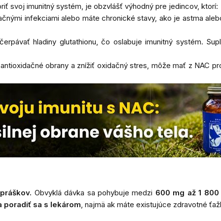
ť svoj imunitný systém, je obzvlášť výhodný pre jedincov, ktorí:
piračnými infekciami alebo máte chronické stavy, ako je astma
čerpávať hladiny glutathionu, čo oslabuje imunitný systém. Su
e antioxidačné obrany a znížiť oxidačný stres, môže mať z NAC pr
a
práškov.
Obvyklá dávka sa pohybuje medzi
600 mg až 1 800
 poradiť sa s lekárom
, najmä ak máte existujúce zdravotné ťažko