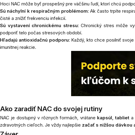
Hoci NAC môže byť prospešný pre väčšinu ľudí, ktorí chcú podpori
Sú náchylní k respiračným problémom
: Ak často trpíte res
čisté a znížiť frekvenciu infekcií.
Sú vystavení chronickému stresu
: Chronický stres môže vy
podporiť telo počas stresových období.
Hľadajú antioxidačnú podporu
: Každý, kto chce posilniť svoj
imunitnej reakcie.
Ako zaradiť NAC do svojej rutiny
NAC je dostupný v rôznych formách, vrátane
kapsúl
, tabliet
zdravotných cieľoch. Je vždy najlepšie
začať s nižšou dávkou a
Záver