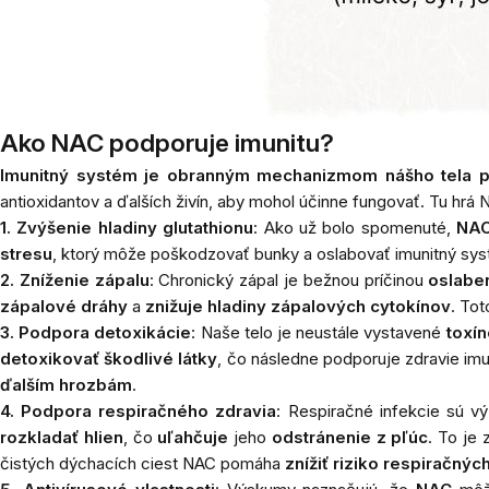
Ako NAC podporuje imunitu?
Imunitný systém je obranným mechanizmom nášho tela pr
antioxidantov a ďalších živín, aby mohol účinne fungovať. Tu hrá
1. Zvýšenie hladiny glutathionu
: Ako už bolo spomenuté,
NAC 
stresu
, ktorý môže poškodzovať bunky a oslabovať imunitný syst
2. Zníženie zápalu
: Chronický zápal je bežnou príčinou
oslaben
zápalové dráhy
a
znižuje hladiny zápalových cytokínov
. Tot
3. Podpora detoxikácie
: Naše telo je neustále vystavené
toxí
detoxikovať škodlivé látky
, čo následne podporuje zdravie im
ďalším hrozbám
.
4. Podpora respiračného zdravia
: Respiračné infekcie sú
rozkladať hlien
, čo
uľahčuje
jeho
odstránenie z pľúc
. To je
čistých dýchacích ciest NAC pomáha
znížiť riziko respiračných