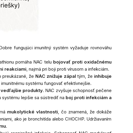
 Dobre fungujúci imunitný systém vyžaduje rovnováhu
utathionu pomáha NAC telu
bojovať proti oxidačnému
mi reakciami
, najmä pri boji proti vírusom a infekciám.
o preukázané, že
NAC znižuje zápal
tým, že
inhibuje
a imunitnému systému fungovať efektívnejšie.
vedľajšie produkty
. NAC zvyšuje schopnosť pečene
 systému lepšie sa sústrediť na
boj proti infekciám a
 má
mukolytické vlastnosti
, čo znamená, že dokáže
reniami, ako je bronchitída alebo CHOCHP. Udržiavaním
ému
.