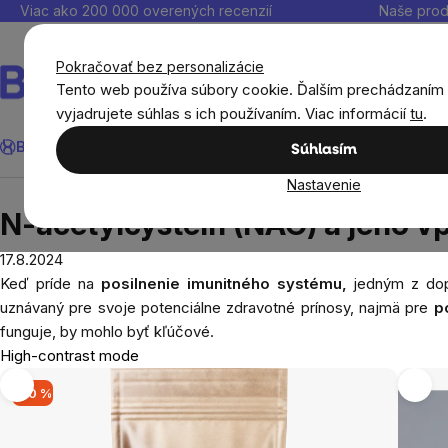
Prejsť
Viac ako 200 000 overených recenzií
Naše prod
na
obsah
Pokračovať bez personalizácie
Tento web používa súbory cookie. Ďalším prechádzaním
vyjadrujete súhlas s ich používaním. Viac informácií
tu
.
Hľadať
BrainMax®
Leto
Ušetri
Ciele
Výživové doplnky
Výhodné 
Súhlasím
Nastavenie
Blog
N-acetylcysteín (NAC) a jeho vplyv na imun
N-acetylcysteín (NAC) a jeho v
17.8.2024
Keď príde na
posilnenie imunitného systému,
jedným z dopl
uznávaný pre svoje potenciálne zdravotné prínosy, najmä pre
p
funguje, by mohlo byť kľúčové.
High-contrast mode
-30 %