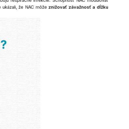
obujú respiračné infekcie. Schopnosť NAC modulovať
ie ukázali, že NAC môže
znižovať závažnosť a dĺžku