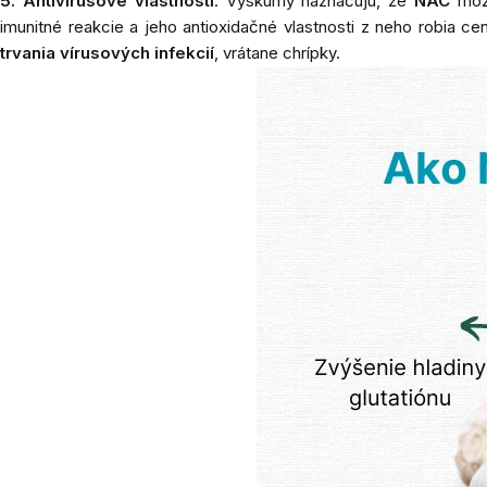
5. Antivírusové vlastnosti
: Výskumy naznačujú, že
NAC
môž
imunitné reakcie a jeho antioxidačné vlastnosti z neho robia c
trvania vírusových infekcií
, vrátane chrípky.