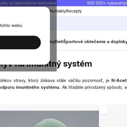
ukty sú laboratórne testované
900 000+ vybavený
Blog
O nás
Doprava a platba
Kontakty
Recepty
 tohto webu
balenia
Novinky
Muži
Ženy
Deti
Športové oblečenie a doplnk
itný systém
plyv na imunitný systém
nkov stravy, ktorý získava stále väčšiu pozornosť, je
N-Acet
odporu imunitného systému.
Ak hľadáte prirodzený spôsob, a