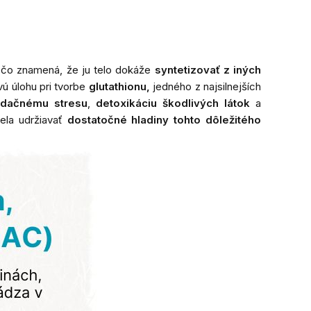
 čo znamená, že ju telo dokáže
syntetizovať z iných
vú úlohu pri tvorbe
glutathionu
,
jedného z najsilnejších
xidačnému stresu
,
detoxikáciu škodlivých látok
a
ela udržiavať
dostatočné hladiny tohto dôležitého