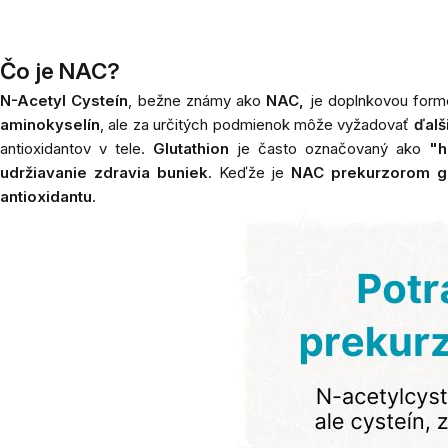
Čo je NAC?
N-Acetyl Cysteín
, bežne známy ako
NAC,
je doplnkovou for
aminokyselín
, ale za určitých podmienok môže vyžadovať
ďalš
antioxidantov v tele.
Glutathion
je často označovaný ako
"h
udržiavanie zdravia buniek
. Keďže je
NAC prekurzorom gl
antioxidantu
.