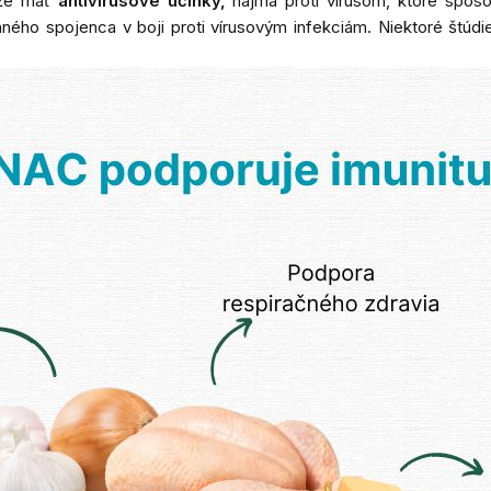
e mať
antivírusové účinky,
najmä proti vírusom, ktoré spôs
enného spojenca v boji proti vírusovým infekciám. Niektoré štúd