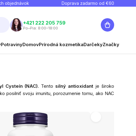
ch objednávok
Doprava zadarmo od €
60
Nákupný
+421 222 205 759
Po–Pia: 8:00–18:00
košík
y
Potraviny
Domov
Prírodná kozmetika
Darčeky
Značky
yl Cysteín (NAC)
. Tento
silný antioxidant
je široko
ko posilniť svoju imunitu, porozumenie tomu, ako NAC