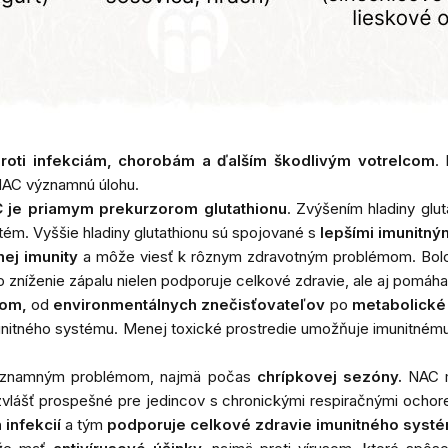
oti infekciám, chorobám a ďalším škodlivým votrelcom
.
 NAC významnú úlohu.
je priamym prekurzorom glutathionu
. Zvýšením hladiny gl
ém. Vyššie hladiny glutathionu sú spojované s
lepšími imunitný
ej imunity
a môže viesť k rôznym zdravotným problémom. Bol
o zníženie zápalu nielen podporuje celkové zdravie, ale aj pomáh
nom,
od
environmentálnych znečisťovateľov
po
metabolické 
unitného systému. Menej toxické prostredie umožňuje imunitnému
 významným problémom, najmä počas
chrípkovej sezóny.
NAC
 zvlášť prospešné pre jedincov s chronickými respiračnými ocho
 infekcií
a tým
podporuje celkové zdravie imunitného syst