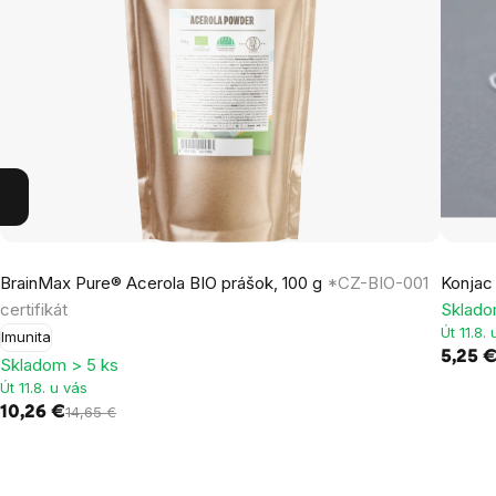
BrainMax Pure® Acerola BIO prášok, 100 g
*CZ-BIO-001
Konjac
certifikát
Sklado
Út 11.8.
Imunita
5,25 
Skladom > 5 ks
Út 11.8. u vás
10,26 €
14,65 €