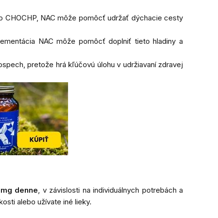
 alebo CHOCHP, NAC môže pomôcť udržať dýchacie cesty
plementácia NAC môže pomôcť doplniť tieto hladiny a
ospech, pretože hrá kľúčovú úlohu v udržiavaní zdravej
 mg denne
, v závislosti na individuálnych potrebách a
sti alebo užívate iné lieky.