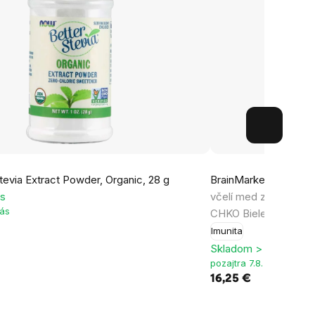
evia Extract Powder, Organic, 28 g
BrainMarket Pure Me
ks
včelí med získaný z 
vás
CHKO Biele Karpaty
Imunita
Skladom > 5 ks
pozajtra 7.8. u vás
16,25 €