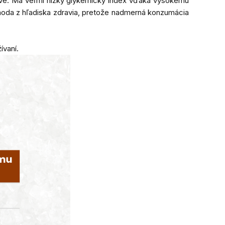
tve. Má veľmi nízky glykemický index vďaka vysokému
ýhoda z hľadiska zdravia, pretože nadmerná konzumácia
ívaní.