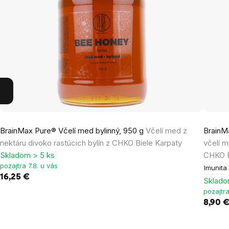
BrainMax Pure® Včelí med bylinný, 950 g
Včelí med z
BrainM
nektáru divoko rastúcich bylín z CHKO Biele Karpaty
včelí 
Skladom > 5 ks
CHKO B
pozajtra 7.8. u vás
Imunita
16,25 €
Sklado
pozajtra
8,90 