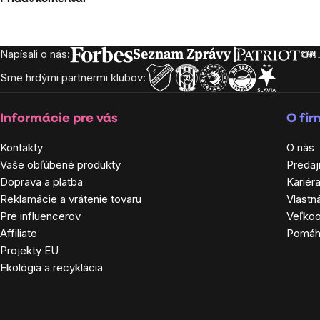
Napísali o nás:
Zápätie
Sme hrdými partnermi klubov:
Informácie pre vás
O fi
Kontakty
O nás
Vaše obľúbené produkty
Predaj
Doprava a platba
Kariér
Reklamácie a vrátenie tovaru
Vlastn
Pre influencerov
Veľko
Affiliate
Pomá
Projekty EU
Ekológia a recyklácia