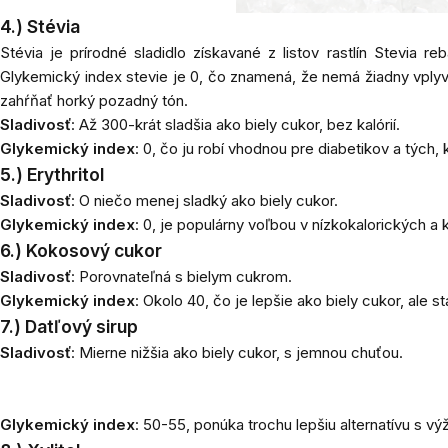
4.)
Stévia
Stévia
je prírodné sladidlo získavané z listov rastlín Stevia r
Glykemický index stevie je 0, čo znamená, že nemá žiadny vplyv n
zahŕňať horký pozadný tón.
Sladivosť
: Až 300-krát sladšia ako biely cukor, bez kalórií.
Glykemický index
: 0, čo ju robí vhodnou pre diabetikov a tých, k
5.)
Erythritol
Sladivosť
: O niečo menej sladký ako biely cukor.
Glykemický index
: 0, je populárny voľbou v nízkokalorických a 
6.)
Kokosový cukor
Sladivosť
: Porovnateľná s bielym cukrom.
Glykemický index
: Okolo 40, čo je lepšie ako biely cukor, ale 
7.) Datľový sirup
Sladivosť
: Mierne nižšia ako biely cukor, s jemnou chuťou.
Glykemický index
: 50-55, ponúka trochu lepšiu alternatívu s vý