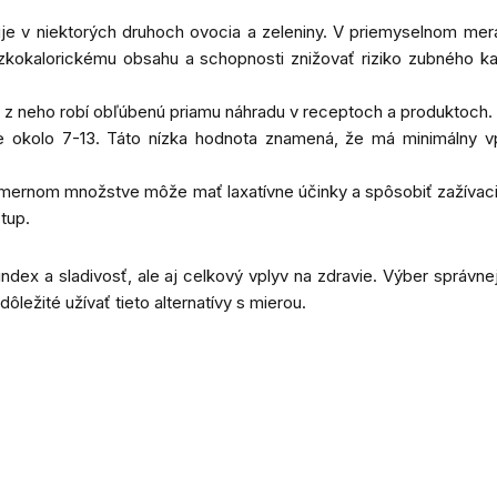
uje v niektorých druhoch ovocia a zeleniny. V priemyselnom mera
nízkokalorickému obsahu a schopnosti znižovať riziko zubného k
čo z neho robí obľúbenú priamu náhradu v receptoch a produktoch.
le okolo 7-13. Táto nízka hodnota znamená, že má minimálny v
admernom množstve môže mať laxatívne účinky a spôsobiť zažívaci
stup.
index a sladivosť, ale aj celkový vplyv na zdravie. Výber správne
ôležité užívať tieto alternatívy s mierou.