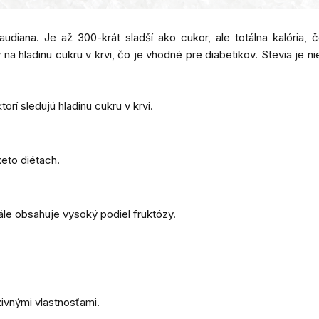
ebaudiana. Je až 300-krát sladší ako cukor, ale totálna kalória,
a hladinu cukru v krvi, čo je vhodné pre diabetikov. Stevia je n
torí sledujú hladinu cukru v krvi.
keto diétach.
stále obsahuje vysoký podiel fruktózy.
živnými vlastnosťami.