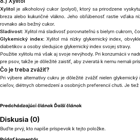
8.) Xylitol
Xylitol
je
alkoholový cukor (polyol), ktorý sa prirodzene vyskyt
breza alebo kukuričné ​​vlákno. Jeho obľúbenosť rastie vďaka 
rovnako ako bežný cukor.
Sladivost
: Xylitol má sladivosť porovnateľnú s bielym cukrom, 
Glykemický index
: Xylitol má nízky glykemický index, obvyk
diabetikov a osoby sledujúce glykemický index svojej stravy.
Použitie
xylitolu má však aj svoje nevýhody. Pri konzumácii v n
pre psov, takže je dôležité zaistiť, aby zvieratá k nemu nemali prí
Čo je treba zvážiť?
Pri
výbere alternatívy cukru je dôležité zvážiť nielen glykemický 
cieľov, diétnych obmedzení a osobných preferencií chuti. Je tiež d
Predchádzajúci článok
Ďalší článok
Diskusia (0)
Buďte prvý, kto napíše príspevok k tejto položke.
Pridať komentár