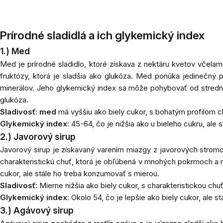
Prírodné sladidlá a ich glykemický index
1.) Med
Med je prírodné sladidlo, ktoré získava z nektáru kvetov včelami
fruktózy, ktorá je sladšia ako glukóza. Med ponúka jedinečný pro
minerálov. Jeho glykemický index sa môže pohybovať od stredn
glukóza.
Sladivosť
:
med
má vyššiu ako biely cukor, s bohatým profilom ch
Glykemický index
: 45-64, čo je nižšia ako u bieleho cukru, ale 
2.)
Javorový sirup
Javorový sirup je získavaný varením miazgy z javorových stromov
charakteristickú chuť, ktorá je obľúbená v mnohých pokrmoch a re
cukor, ale stále ho treba konzumovať s mierou.
Sladivosť
: Mierne nižšia ako biely cukor, s charakteristickou chu
Glykemický index
: Okolo 54, čo je lepšie ako biely cukor, ale
3.) Agávový sirup