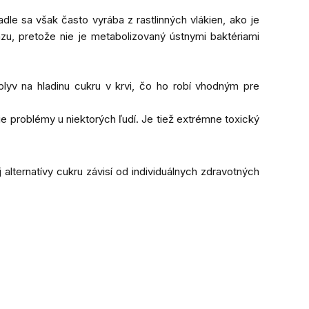
dle sa však často vyrába z rastlinných vlákien, ako je
azu, pretože nie je metabolizovaný ústnymi baktériami
plyv na hladinu cukru v krvi, čo ho robí vhodným pre
e problémy u niektorých ľudí. Je tiež extrémne toxický
j alternatívy cukru závisí od individuálnych zdravotných