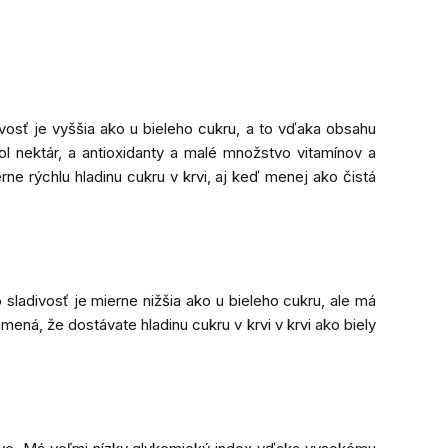
divosť je vyššia ako u bieleho cukru, a to vďaka obsahu
 bol nektár, a antioxidanty a malé množstvo vitamínov a
rýchlu hladinu cukru v krvi, aj keď menej ako čistá
sladivosť je mierne nižšia ako u bieleho cukru, ale má
ná, že dostávate hladinu cukru v krvi v krvi ako biely