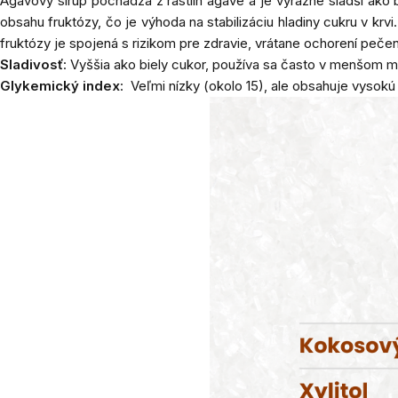
Agávový sirup pochádza z rastlín agáve a je výrazne sladší a
obsahu fruktózy, čo je výhoda na stabilizáciu hladiny cukru v k
fruktózy je spojená s rizikom pre zdravie, vrátane ochorení pečene
Sladivosť
: Vyššia ako biely cukor, používa sa často v menšom 
Glykemický index
: Veľmi nízky (okolo 15), ale obsahuje vysok