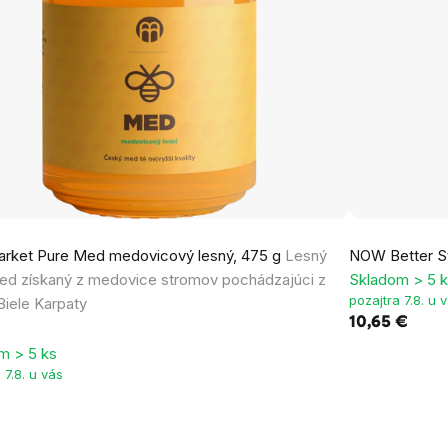
arket Pure Med medovicový lesný, 475 g
Lesný
NOW Better St
med získaný z medovice stromov pochádzajúci z
Skladom > 5 
pozajtra 7.8. u 
iele Karpaty
10,65 €
m > 5 ks
 7.8. u vás
€