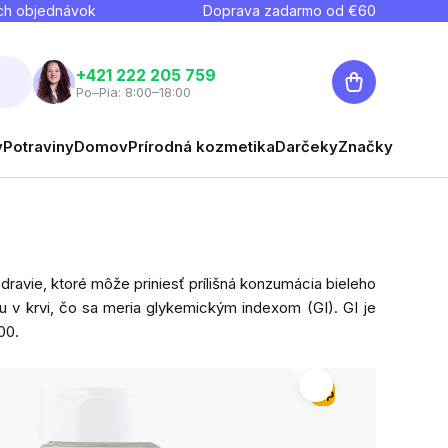
ch objednávok
Doprava zadarmo od €
60
Nákupný
+421 222 205 759
Po–Pia: 8:00–18:00
košík
y
Potraviny
Domov
Prírodná kozmetika
Darčeky
Značky
dravie, ktoré môže priniesť prílišná konzumácia bieleho
kru v krvi, čo sa meria glykemickým indexom (GI). GI je
00.
Tip