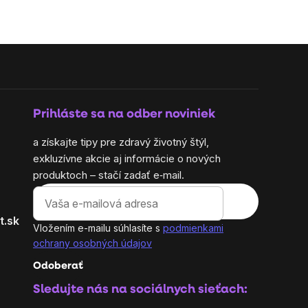
Prihláste sa na odber noviniek
a získajte tipy pre zdravý životný štýl,
exkluzívne akcie aj informácie o nových
produktoch – stačí zadať e‑mail.
t.sk
Vložením e-mailu súhlasíte s
podmienkami
ochrany osobných údajov
Odoberať
Sledujte nás na sociálnych sieťach: