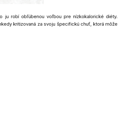
 čo ju robí obľúbenou voľbou pre nízkokalorické diéty.
iekedy kritizovaná za svoju špecifickú chuť, ktorá môže