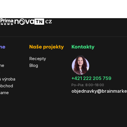
rme
Naše projekty
Kontakty
Recepty
ne
Blog
a
+421 222 205 759
á výroba
Po–Pia: 8:00–18:00
obchod
objednavky@brainmarke
hame