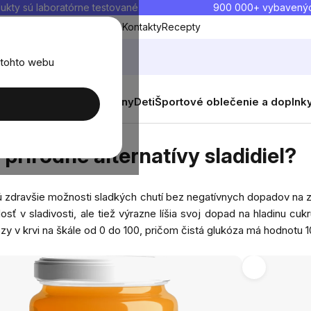
ukty sú laboratórne testované
900 000+ vybavený
Blog
O nás
Doprava a platba
Kontakty
Recepty
 tohto webu
balenia
Novinky
Muži
Ženy
Deti
Športové oblečenie a doplnk
ternatívy sladidiel?
prírodné alternatívy sladidiel?
ajú zdravšie možnosti sladkých chutí bez negatívnych dopadov na z
osť v sladivosti, ale tiež výrazne líšia svoj dopad na hladinu cu
ózy v krvi na škále od 0 do 100, pričom čistá glukóza má hodnotu 1