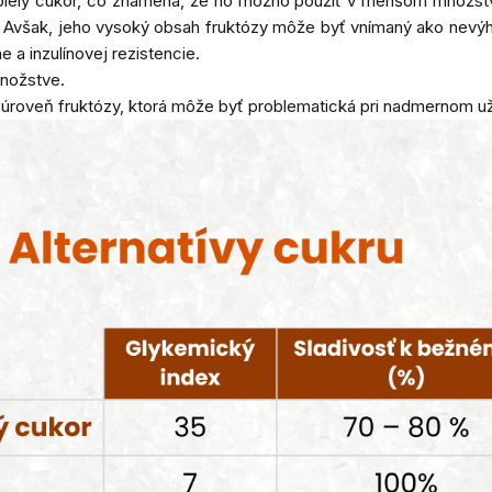
ko biely cukor, čo znamená, že ho možno použiť v menšom množs
rvi. Avšak, jeho vysoký obsah fruktózy môže byť vnímaný ako nev
 a inzulínovej rezistencie.
množstve.
ú úroveň fruktózy, ktorá môže byť problematická pri nadmernom už