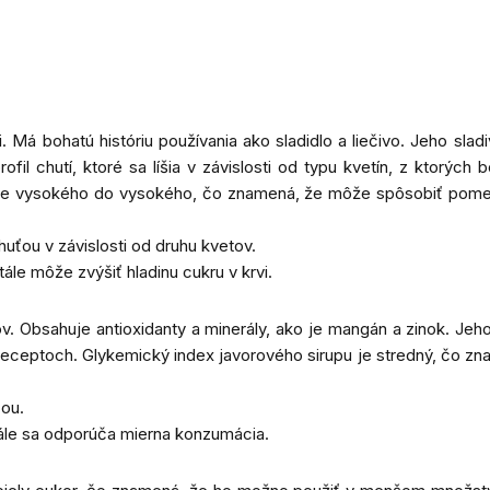
. Má bohatú históriu používania ako sladidlo a liečivo. Jeho sla
fil chutí, ktoré sa líšia v závislosti od typu kvetín, z ktorých
e vysokého do vysokého, čo znamená, že môže spôsobiť pomerne 
uťou v závislosti od druhu kvetov.
stále môže zvýšiť hladinu cukru v krvi.
. Obsahuje antioxidanty a minerály, ako je mangán a zinok. Jeho 
ceptoch. Glykemický index javorového sirupu je stredný, čo zname
ťou.
 stále sa odporúča mierna konzumácia.