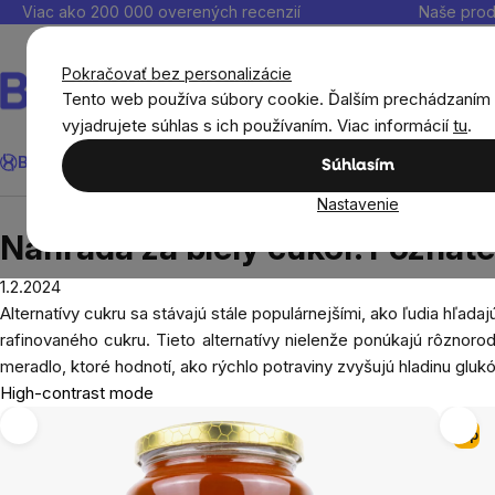
Prejsť
Viac ako 200 000 overených recenzií
Naše prod
na
obsah
Pokračovať bez personalizácie
Tento web používa súbory cookie. Ďalším prechádzaním
vyjadrujete súhlas s ich používaním. Viac informácií
tu
.
Hľadať
BrainMax®
Leto
Ušetri
Ciele
Výživové doplnky
Výhodné 
Súhlasím
Nastavenie
Blog
Náhrada za biely cukor. Poznáte prírodné al
Náhrada za biely cukor. Poznáte 
1.2.2024
Alternatívy
cukru sa stávajú stále populárnejšími, ako ľudia hľad
rafinovaného cukru. Tieto alternatívy nielenže ponúkajú rôznorod
meradlo, ktoré hodnotí, ako rýchlo potraviny zvyšujú hladinu gluk
High-contrast mode
Tip