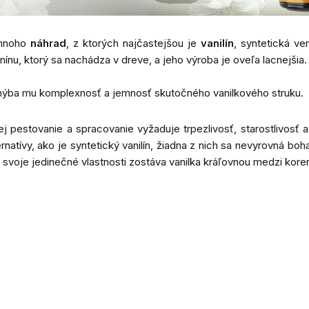
u mnoho
náhrad
, z ktorých najčastejšou je
vanilín
, syntetická ve
ignínu, ktorý sa nachádza v dreve, a jeho výroba je oveľa lacnej
 chýba mu komplexnosť a jemnosť skutočného vanilkového struku.
ej pestovanie a spracovanie vyžaduje trpezlivosť, starostlivosť 
rnatívy, ako je syntetický vanilín, žiadna z nich sa nevyrovná boh
re svoje jedinečné vlastnosti zostáva vanilka kráľovnou medzi ko