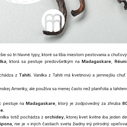
e sú tri hlavné typy, ktoré sa líšia miestom pestovania a chuťový
lka
, ktorá sa pestuje predovšetkým na
Madagaskare
,
Réuni
ochádza z
Tahiti
. Vanilka z Tahiti má kvetinovú a jemnejšiu chu
nskej Ameriky, ale používa sa menej často než planifolia a tahitens
ac pestuje na
Madagaskare
, ktorý je zodpovedný za zhruba
80
de
.
anilka totiž pochádza z
orchidey
, ktorej kvet kvitne iba jeden d
ipona
, nie je v iných častiach sveta žiadny iný prírodný opeľo