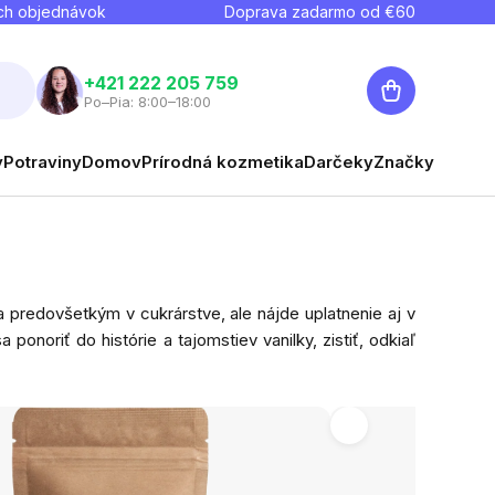
ch objednávok
Doprava zadarmo od €
60
Nákupný
+421 222 205 759
Po–Pia: 8:00–18:00
košík
y
Potraviny
Domov
Prírodná kozmetika
Darčeky
Značky
 predovšetkým v cukrárstve, ale nájde uplatnenie aj v
onoriť do histórie a tajomstiev vanilky, zistiť, odkiaľ