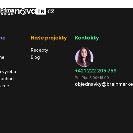
rme
Naše projekty
Kontakty
Recepty
ne
Blog
a
+421 222 205 759
á výroba
Po–Pia: 8:00–18:00
obchod
objednavky@brainmarke
hame