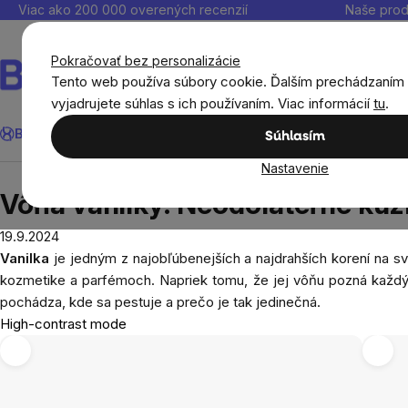
Prejsť
Viac ako 200 000 overených recenzií
Naše prod
na
obsah
Pokračovať bez personalizácie
Tento web používa súbory cookie. Ďalším prechádzaním
vyjadrujete súhlas s ich používaním. Viac informácií
tu
.
Hľadať
BrainMax®
Leto
Ušetri
Ciele
Výživové doplnky
Výhodné 
Súhlasím
Nastavenie
Blog
Vôňa vanilky: Neodolateľné kúzlo vzácneh
Vôňa vanilky: Neodolateľné kúz
19.9.2024
Vanilka
je jedným z najobľúbenejších a najdrahších korení na 
kozmetike a parfémoch. Napriek tomu, že jej vôňu pozná každý, pr
pochádza, kde sa pestuje a prečo je tak jedinečná.
High-contrast mode