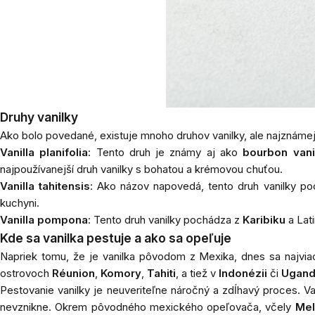
Druhy vanilky
Ako bolo povedané, existuje mnoho druhov vanilky, ale najznámejši
Vanilla planifolia
: Tento druh je známy aj ako
bourbon vani
najpoužívanejší druh vanilky s bohatou a krémovou chuťou.
Vanilla tahitensis
: Ako názov napovedá, tento druh vanilky p
kuchyni.
Vanilla pompona
: Tento druh vanilky pochádza z
Karibiku
a Lati
Kde sa vanilka pestuje a ako sa opeľuje
Napriek tomu, že je vanilka pôvodom z Mexika, dnes sa najvi
ostrovoch
Réunion
,
Komory
,
Tahiti
, a tiež v
Indonézii
či
Ugan
Pestovanie vanilky je neuveriteľne náročný a zdĺhavý proces. V
nevznikne. Okrem pôvodného mexického opeľovača, včely
Mel