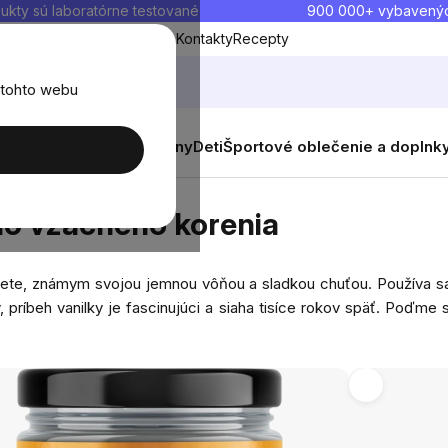
ukty sú laboratórne testované
900 000+ vybavený
Blog
O nás
Doprava a platba
Kontakty
Recepty
 tohto webu
balenia
Novinky
Muži
Ženy
Deti
Športové oblečenie a doplnk
o korenia
lo vzácneho korenia
svete, známym svojou jemnou vôňou a sladkou chuťou. Používa sa
íbeh vanilky je fascinujúci a siaha tisíce rokov späť. Poďme sa p