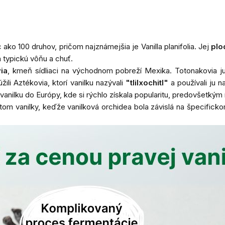
c ako 100 druhov, pričom najznámejšia je
Vanilla planifolia
. Jej
plo
 typickú vôňu a chuť.
ia
, kmeň sídliaci na východnom pobreží Mexika. Totonakovia ju 
ili Aztékovia, ktorí vanilku nazývali
"tlilxochitl"
a používali ju 
 vanilku do Európy, kde si rýchlo získala popularitu, predovšetký
m vanilky, keďže vanilková orchidea bola závislá na špecifickom 