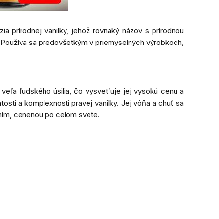
rzia prírodnej vanilky, jehož rovnaký názov s prírodnou
šia. Používa sa predovšetkým v priemyselných výrobkoch,
a veľa ľudského úsilia, čo vysvetľuje jej vysokú cenu a
atosti a komplexnosti pravej vanilky. Jej vôňa a chuť sa
rením, cenenou po celom svete.