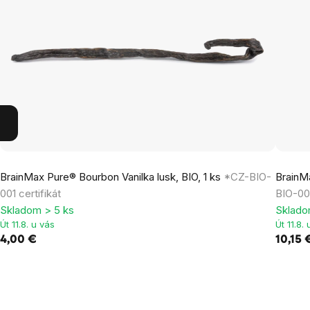
BrainMax Pure® Bourbon Vanilka lusk, BIO, 1 ks
*CZ-BIO-
BrainM
001 certifikát
BIO-001
Skladom > 5 ks
Sklado
Út 11.8. u vás
Út 11.8.
4,00 €
10,15 