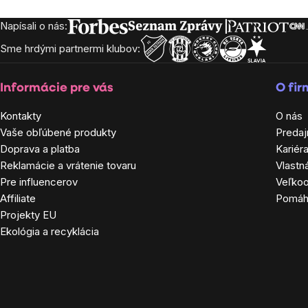
Napísali o nás:
Zápätie
Sme hrdými partnermi klubov:
Informácie pre vás
O fi
Kontakty
O nás
Vaše obľúbené produkty
Predaj
Doprava a platba
Kariér
Reklamácie a vrátenie tovaru
Vlastn
Pre influencerov
Veľko
Affiliate
Pomá
Projekty EU
Ekológia a recyklácia