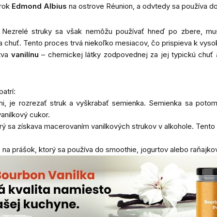
trok
Edmond Albius
na ostrove Réunion, a odvtedy sa používa d
. Nezrelé struky sa však nemôžu používať hneď po zbere, mu
 a chuť. Tento proces trvá niekoľko mesiacov, čo prispieva k vyso
stva
vanilínu
– chemickej látky zodpovednej za jej typickú chuť 
atrí:
yni, je rozrezať struk a vyškrabať semienka. Semienka sa potom
anilkový cukor.
orý sa získava macerovaním vanilkových strukov v alkohole. Tento
eť na prášok, ktorý sa používa do smoothie, jogurtov alebo raňajk