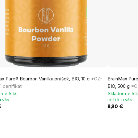
ax Pure® Bourbon Vanilka prášok, BIO, 10 g
*CZ-
BrainMax Pure® 
 certifikát
BIO, 500 g
*CZ
m > 5 ks
Skladom > 5 
 u vás
Út 11.8. u vás
€
8,90 €