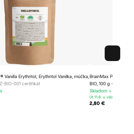
Vanilla Erythritol, Erythritol Vanilka, múčka,
BrainMax Pure® Vanilla
-BIO-001 certifikát
BIO, 100 g
*CZ-BIO-00
ks
Skladom > 5 ks
Út 11.8. u vás
2,80 €