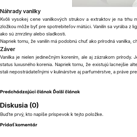
Náhrady vanilky
Kvôli vysokej cene vanilkových strukov a extraktov je na trh
zložkou môže byť pre spotrebiteľov mätúci. Vanilín sa vyrába z l
ako sú zmrzliny alebo sladkosti.
Napriek tomu, že vanilín má podobnú chuť ako prírodná vanilka,
Záver
Vanilka je nielen jedinečným korením, ale aj zázrakom prírody. J
status luxusného korenia. Napriek tomu, že existujú lacnejšie alte
stali nepostrádateľnými v kulinárstve aj parfumérstve, a práve p
Predchádzajúci článok
Ďalší článok
Diskusia (0)
Buďte prvý, kto napíše príspevok k tejto položke.
Pridať komentár