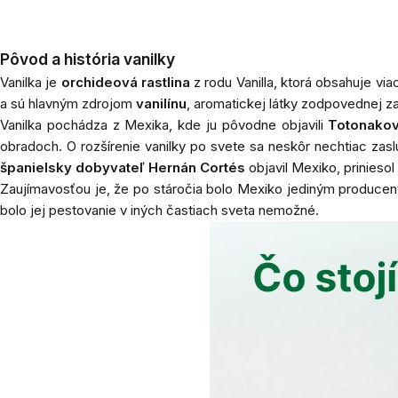
Pôvod a história vanilky
Vanilka je
orchideová rastlina
z rodu
Vanilla
, ktorá obsahuje via
a sú hlavným zdrojom
vanilínu
, aromatickej látky zodpovednej za
Vanilka pochádza z Mexika, kde ju pôvodne objavili
Totonakov
obradoch. O rozšírenie vanilky po svete sa neskôr nechtiac zaslúž
španielsky dobyvateľ Hernán Cortés
objavil Mexiko, priniesol
Zaujímavosťou je, že po stáročia bolo Mexiko jediným producento
bolo jej pestovanie v iných častiach sveta nemožné.