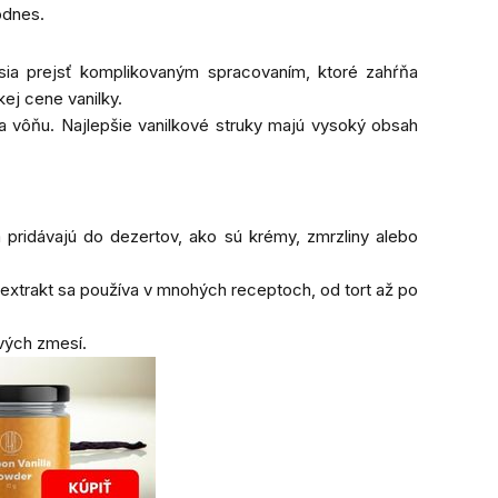
odnes.
sia prejsť komplikovaným spracovaním, ktoré zahŕňa
kej cene vanilky.
a vôňu. Najlepšie vanilkové struky majú vysoký obsah
 pridávajú do dezertov, ako sú krémy, zmrzliny alebo
 extrakt sa používa v mnohých receptoch, od tort až po
ových zmesí.