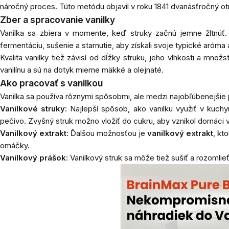
náročný proces. Túto metódu objavil v roku 1841 dvanásťročný o
Zber a spracovanie vanilky
Vanilka sa zbiera v momente, keď struky začnú jemne žltnúť
fermentáciu, sušenie a starnutie, aby získali svoje typické aróma
Kvalita vanilky tiež závisí od dĺžky struku, jeho vlhkosti a množ
vanilínu a sú na dotyk mierne mäkké a olejnaté.
Ako pracovať s vanilkou
Vanilka sa používa rôznymi spôsobmi, ale medzi najobľúbenejšie p
Vanilkové struky
: Najlepší spôsob, ako vanilku využiť v kuch
pečivo. Zvyšný struk možno vložiť do cukru, aby vznikol domáci v
Vanilkový extrakt
: Ďalšou možnosťou je
vanilkový extrakt
, kt
omáčky.
Vanilkový prášok
: Vanilkový struk sa môže tiež sušiť a rozomli