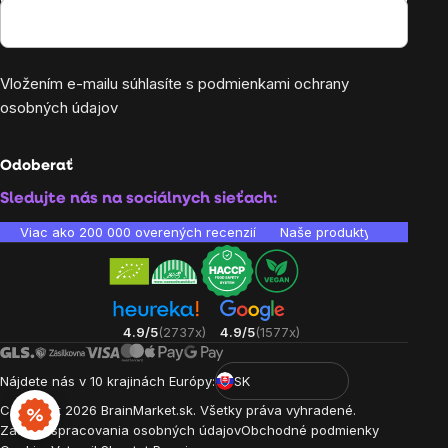
Vložením e-mailu súhlasíte s
podmienkami ochrany
osobných údajov
Odoberať
Sledujte nás na sociálnych sieťach:
Viac ako 200 000 overených recenzií
Naše produkty sú laborató
4.9/5
(2737x)
4.9/5
(1577x)
Nájdete nás v 10 krajinách Európy:
SK
Copyright
2026
BrainMarket.sk. Všetky práva vyhradené.
Zásady spracovania osobných údajov
Obchodné podmienky