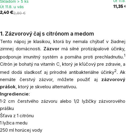
Út 11.8. u v
Skladom > 5 ks
Út 11.8. u vás
11,35 €
2,40 €
2,80 €
1.
Zázvorový čaj s citrónom a medom
Tento nápoj je klasikou, ktorá by nemala chýbať v žiadnej
zimnej domácnosti.
Zázvor
má silné protizápalové účinky,
1
podporuje imunitný systém a pomáha proti prechladnutiu.
Citrón je bohatý na vitamín C, ktorý je kľúčový pre zdravie, a
2
med dodá sladkosť aj prírodné antibakteriálne účinky
. Ak
nemáte čerstvý zázvor, môžete použiť aj
zázvorový
prášok
, ktorý je skvelou alternatívou.
Ingrediencie:
1-2 cm čerstvého zázvoru alebo 1/2 lyžičky zázvorového
prášku
Šťava
z 1 citrónu
1 lyžica
medu
250 ml horúcej vody