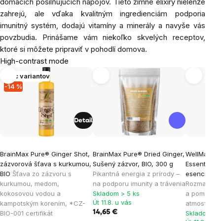
domácich posilňujúcich nápojov. Tieto zimné elixíry nielenže
zahrejú, ale vďaka kvalitným ingredienciám podporia
imunitný systém, dodajú vitamíny a minerály a navyše vás
povzbudia. Prinášame vám niekoľko skvelých receptov,
ktoré si môžete pripraviť v pohodlí domova.
High-contrast mode
Viac variantov
-14 %
Detail
BrainMax Pure® Ginger Shot,
BrainMax Pure® Dried Ginger,
WellMax® C
zázvorová šťava s kurkumou,
Sušený zázvor, BIO, 300 g
Essential O
BIO
Šťava zo zázvoru s
Pikantná energia z prírody –
esenciálny 
kurkumou, medom,
na podporu imunity a trávenia
Rozmarín, 
kokosovou vodou a
Skladom > 5 ks
a pomaranč
Út 11.8. u vás
kampotským korením, *CZ-
atmosféru 
14,65 €
BIO-001 certifikát
Skladom > 