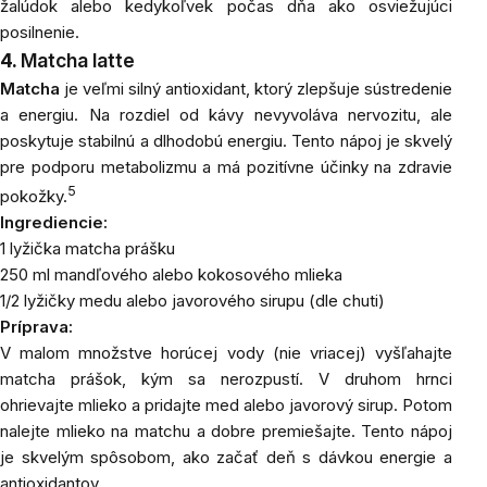
žalúdok alebo kedykoľvek počas dňa ako osviežujúci
posilnenie.
4.
Matcha latte
Matcha
je veľmi silný antioxidant, ktorý zlepšuje sústredenie
a energiu. Na rozdiel od kávy nevyvoláva nervozitu, ale
poskytuje stabilnú a dlhodobú energiu. Tento nápoj je skvelý
pre podporu metabolizmu a má pozitívne účinky na zdravie
5
pokožky.
Ingrediencie:
1 lyžička
matcha
prášku
250 ml mandľového alebo kokosového mlieka
1/2 lyžičky
medu
alebo
javorového sirupu
(dle chuti)
Príprava:
V malom množstve horúcej vody (nie vriacej) vyšľahajte
matcha prášok, kým sa nerozpustí. V druhom hrnci
ohrievajte mlieko a pridajte med alebo javorový sirup. Potom
nalejte mlieko na matchu a dobre premiešajte. Tento nápoj
je skvelým spôsobom, ako začať deň s dávkou energie a
antioxidantov.