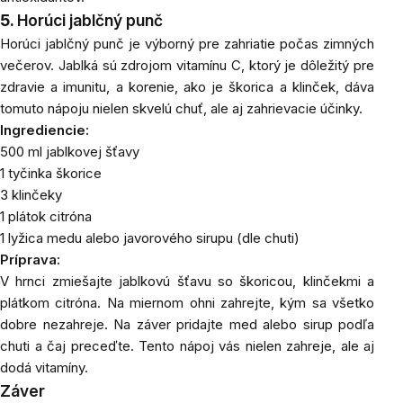
5.
Horúci jablčný punč
Horúci jablčný punč je výborný pre zahriatie počas zimných
večerov. Jablká sú zdrojom vitamínu C, ktorý je dôležitý pre
zdravie a imunitu, a korenie, ako je škorica a klinček, dáva
tomuto nápoju nielen skvelú chuť, ale aj zahrievacie účinky.
Ingrediencie:
500 ml jablkovej šťavy
1 tyčinka škorice
3 klinčeky
1 plátok citróna
1 lyžica
medu
alebo
javorového sirupu
(dle chuti)
Príprava:
V hrnci zmiešajte jablkovú šťavu so škoricou, klinčekmi a
plátkom citróna. Na miernom ohni zahrejte, kým sa všetko
dobre nezahreje. Na záver pridajte med alebo sirup podľa
chuti a čaj preceďte. Tento nápoj vás nielen zahreje, ale aj
dodá vitamíny.
Záver