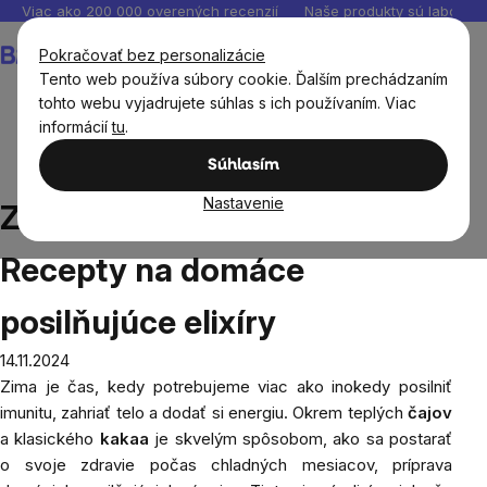
Prejsť
Viac ako 200 000 overených recenzií
Naše produkty sú laborató
na
Nákupný
Pokračovať bez personalizácie
obsah
košík
Tento web používa súbory cookie. Ďalším prechádzaním
tohto webu vyjadrujete súhlas s ich používaním. Viac
informácií
tu
.
Blog
Zdravé zimné nápoje: Recepty na domáce
Súhlasím
posilňujúce elixíry
Nastavenie
Zdravé zimné nápoje:
Recepty na domáce
posilňujúce elixíry
14.11.2024
Zima je čas, kedy potrebujeme viac ako inokedy posilniť
imunitu, zahriať telo a dodať si energiu. Okrem teplých
čajov
a klasického
kakaa
je skvelým spôsobom, ako sa postarať
o svoje zdravie počas chladných mesiacov, príprava