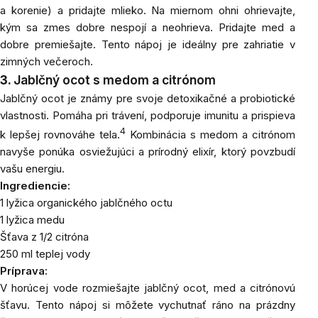
a korenie) a pridajte mlieko. Na miernom ohni ohrievajte,
kým sa zmes dobre nespojí a neohrieva. Pridajte med a
dobre premiešajte. Tento nápoj je ideálny pre zahriatie v
zimných večeroch.
3.
Jablčný ocot s medom a citrónom
Jablčný ocot je známy pre svoje detoxikačné a probiotické
vlastnosti. Pomáha pri trávení, podporuje imunitu a prispieva
4
k lepšej rovnováhe tela.
Kombinácia s medom a citrónom
navyše ponúka osviežujúci a prírodný elixír, ktorý povzbudí
vašu energiu.
Ingrediencie:
1 lyžica organického jablčného octu
1 lyžica
medu
Šťava
z 1/2 citróna
250 ml teplej vody
Príprava:
V horúcej vode rozmiešajte jablčný ocot, med a citrónovú
šťavu. Tento nápoj si môžete vychutnať ráno na prázdny