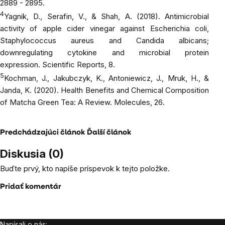
2889 - 2895.
4
Yagnik, D., Serafin, V., & Shah, A. (2018). Antimicrobial
activity of apple cider vinegar against Escherichia coli,
Staphylococcus aureus and Candida albicans;
downregulating cytokine and microbial protein
expression.
Scientific Reports
, 8.
5
Kochman, J., Jakubczyk, K., Antoniewicz, J., Mruk, H., &
Janda, K. (2020). Health Benefits and Chemical Composition
of Matcha Green Tea: A Review.
Molecules
, 26.
Predchádzajúci článok
Ďalší článok
Diskusia (0)
Buďte prvý, kto napíše príspevok k tejto položke.
Pridať komentár
Napísali o nás: