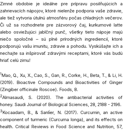
Zimné obdobie je ideálne pre prípravu posilňujúcich a
zahrievacích nápojov, ktoré nielenže podporia vaše zdravie,
ale tiež vytvoria útulnú atmosféru počas chladných večerov.
Či už sa rozhodnete pre zázvorový čaj, kurkumové latte
alebo osviežujúci jablčný punč, všetky tieto nápoje majú
niečo spoločné – sú plné prírodných ingrediencií, ktoré
podporujú vašu imunitu, zdravie a pohodu. Vyskúšajte ich a
nechajte sa inšpirovať zdravými receptami, ktoré vás budú
hriať celú zimu!
1
Mao, Q., Xu, X., Cao, S., Gan, R., Corke, H., Beta, T., & Li, H.
(2019). Bioactive Compounds and Bioactivities of Ginger
(Zingiber officinale Roscoe).
Foods
, 8.
2
Almasaudi, S. (2020). The antibacterial activities of
honey.
Saudi Journal of Biological Sciences
, 28, 2188 - 2196.
3
Kocaadam, B., & Sanli̇er, N. (2017). Curcumin, an active
component of turmeric (Curcuma longa), and its effects on
health.
Critical Reviews in Food Science and Nutrition
, 57,