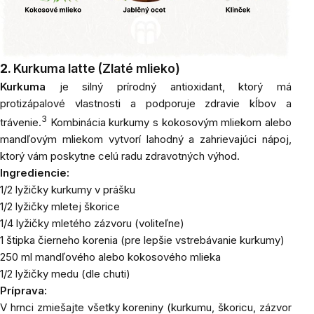
2.
Kurkuma latte (Zlaté mlieko)
Kurkuma
je silný prírodný antioxidant, ktorý má
protizápalové vlastnosti a podporuje zdravie kĺbov a
3
trávenie.
Kombinácia kurkumy s kokosovým mliekom alebo
mandľovým mliekom vytvorí lahodný a zahrievajúci nápoj,
ktorý vám poskytne celú radu zdravotných výhod.
Ingrediencie:
1/2 lyžičky
kurkumy
v prášku
1/2 lyžičky mletej
škorice
1/4 lyžičky
mletého zázvoru
(voliteľne)
1 štipka čierneho korenia (pre lepšie vstrebávanie kurkumy)
250 ml mandľového alebo
kokosového mlieka
1/2 lyžičky
medu
(dle chuti)
Príprava:
V hrnci zmiešajte všetky koreniny (kurkumu, škoricu, zázvor