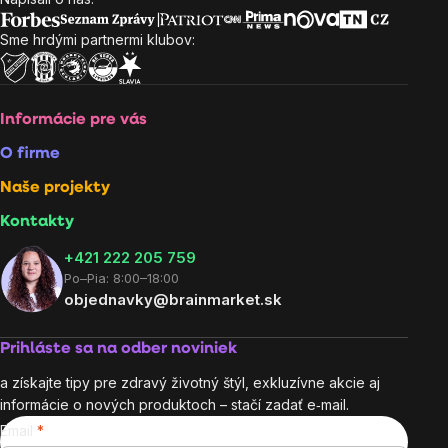
Zápätie
Sme hrdými partnermi klubov:
Informácie pre vás
O firme
Naše projekty
Kontakty
+421 222 205 759
Po–Pia: 8:00–18:00
objednavky@brainmarket.sk
Prihláste sa na odber noviniek
a získajte tipy pre zdravý životný štýl, exkluzívne akcie aj
informácie o nových produktoch – stačí zadať e‑mail.
Email