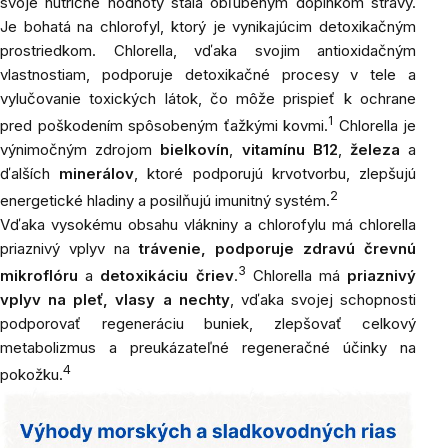
svoje nutričné hodnoty stala obľúbeným doplnkom stravy.
Je bohatá na chlorofyl, ktorý je vynikajúcim detoxikačným
prostriedkom. Chlorella, vďaka svojim antioxidačným
vlastnostiam, podporuje detoxikačné procesy v tele a
vylučovanie toxických látok, čo môže prispieť k ochrane
1
pred poškodením spôsobeným ťažkými kovmi.
Chlorella je
výnimočným zdrojom
bielkovín
,
vitamínu B12
,
železa
a
ďalších
minerálov
, ktoré podporujú krvotvorbu, zlepšujú
2
energetické hladiny a posilňujú imunitný systém.
Vďaka vysokému obsahu vlákniny a chlorofylu má chlorella
priaznivý vplyv na
trávenie, podporuje zdravú črevnú
3
mikroflóru
a
detoxikáciu čriev
.
Chlorella má
priaznivý
vplyv na pleť, vlasy a nechty
, vďaka svojej schopnosti
podporovať regeneráciu buniek, zlepšovať celkový
metabolizmus a preukázateľné regeneračné účinky na
4
pokožku.