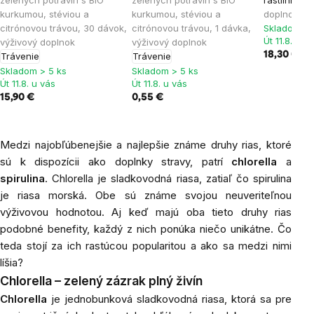
zelených potravín s BIO
zelených potravín s BIO
rastlinnýc
kurkumou, stéviou a
kurkumou, stéviou a
doplnok
citrónovou trávou, 30 dávok,
citrónovou trávou, 1 dávka,
Skladom > 
Út 11.8. u v
výživový doplnok
výživový doplnok
18,30 €
Trávenie
Trávenie
Skladom > 5 ks
Skladom > 5 ks
Út 11.8. u vás
Út 11.8. u vás
15,90 €
0,55 €
Medzi najobľúbenejšie a najlepšie známe druhy rias, ktoré
sú k dispozícii ako doplnky stravy, patrí
chlorella
a
spirulina
. Chlorella je sladkovodná riasa, zatiaľ čo spirulina
je riasa morská. Obe sú známe svojou neuveriteľnou
výživovou hodnotou. Aj keď majú oba tieto druhy rias
podobné benefity, každý z nich ponúka niečo unikátne. Čo
teda stojí za ich rastúcou popularitou a ako sa medzi nimi
líšia?
Chlorella – zelený zázrak plný živín
Chlorella
je jednobunková sladkovodná riasa, ktorá sa pre