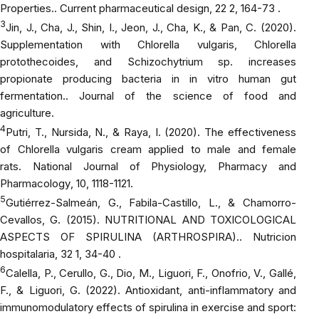
Properties..
Current pharmaceutical design
, 22 2, 164-73 .
3
Jin, J., Cha, J., Shin, I., Jeon, J., Cha, K., & Pan, C. (2020).
Supplementation with Chlorella vulgaris, Chlorella
protothecoides, and Schizochytrium sp. increases
propionate producing bacteria in in vitro human gut
fermentation..
Journal of the science of food and
agriculture
.
4
Putri, T., Nursida, N., & Raya, I. (2020). The effectiveness
of Chlorella vulgaris cream applied to male and female
rats.
National Journal of Physiology, Pharmacy and
Pharmacology
, 10, 1118-1121.
5
Gutiérrez-Salmeán, G., Fabila-Castillo, L., & Chamorro-
Cevallos, G. (2015). NUTRITIONAL AND TOXICOLOGICAL
ASPECTS OF SPIRULINA (ARTHROSPIRA)..
Nutricion
hospitalaria
, 32 1, 34-40 .
6
Calella, P., Cerullo, G., Dio, M., Liguori, F., Onofrio, V., Gallé,
F., & Liguori, G. (2022). Antioxidant, anti-inflammatory and
immunomodulatory effects of spirulina in exercise and sport: