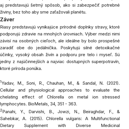
aj predstavujú šetrný spôsob, ako si zabezpečiť potrebné
živiny, bez toho aby sme zaťažovali planétu.
Záver
Riasy predstavujú vynikajúce prírodné doplnky stravy, ktoré
podporujú zdravie na mnohých úrovniach. Výber medzi nimi
závisí na osobných cieľoch, ale ideálne by bolo prospešné
zaradiť obe do jedálnička. Poskytujú silné detoxikačné
účinky, vysoký obsah živín a podporu pre telo i myseľ. Sú
jedny z najúčinnejších a najviac dostupných superpotravín,
ktoré príroda ponúka.
1
Yadav, M., Soni, R., Chauhan, M., & Sandal, N. (2021).
Cellular and physiological approaches to evaluate the
chelating effect of Chlorella on metal ion stressed
lymphocytes.
BioMetals
, 34, 351 - 363.
2
Panahi, Y., Darvishi, B., Jowzi, N., Beiraghdar, F., &
Sahebkar, A. (2015). Chlorella vulgaris: A Multifunctional
Dietary Supplement with Diverse Medicinal