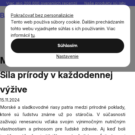
Prejsť
Viac ako 200 000 overených recenzií
Naše produkty sú laborató
na
Nákupný
Pokračovať bez personalizácie
obsah
košík
Tento web používa súbory cookie. Ďalším prechádzaním
tohto webu vyjadrujete súhlas s ich používaním. Viac
informácií
tu
.
Blog
Morské a sladkovodné riasy: Sila prírody v
Súhlasím
každodennej výžive
Nastavenie
Morské a sladkovodné riasy:
Sila prírody v každodennej
výžive
15.11.2024
Morské a sladkovodné riasy patria medzi prírodné poklady,
ktoré sú ľudstvu známe už po stáročia. V súčasnosti
zažívajú renesanciu vďaka svojim výnimočným nutričným
vlastnostiam a prínosom pre ľudské zdravie. Aj keď boli