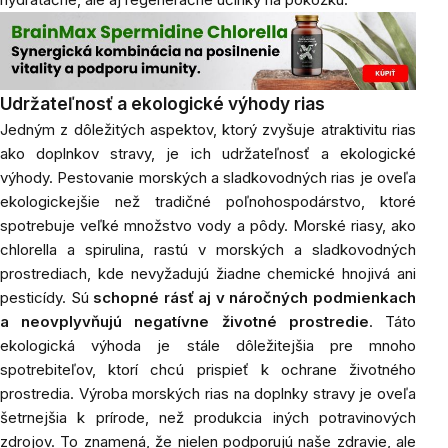
Udržateľnosť a ekologické výhody rias
Jedným z dôležitých aspektov, ktorý zvyšuje atraktivitu rias
ako doplnkov stravy, je ich udržateľnosť a ekologické
výhody. Pestovanie morských a sladkovodných rias je oveľa
ekologickejšie než tradičné poľnohospodárstvo, ktoré
spotrebuje veľké množstvo vody a pôdy. Morské riasy, ako
chlorella a spirulina, rastú v morských a sladkovodných
prostrediach, kde nevyžadujú žiadne chemické hnojivá ani
pesticídy. Sú
schopné rásť aj v náročných podmienkach
a neovplyvňujú negatívne životné prostredie
. Táto
ekologická výhoda je stále dôležitejšia pre mnoho
spotrebiteľov, ktorí chcú prispieť k ochrane životného
prostredia. Výroba morských rias na doplnky stravy je oveľa
šetrnejšia k prírode, než produkcia iných potravinových
zdrojov. To znamená, že nielen podporujú naše zdravie, ale