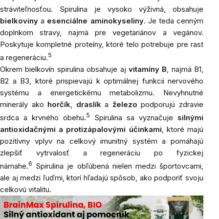
stráviteľnosťou. Spirulina je vysoko výživná, obsahuje
bielkoviny
a
esenciálne aminokyseliny
. Je teda cenným
doplnkom stravy, najmä pre vegetariánov a vegánov.
Poskytuje kompletné proteíny, ktoré telo potrebuje pre rast
5
a regeneráciu.
Okrem bielkovín spirulina obsahuje aj
vitamíny B
, najmä B1,
B2 a B3, ktoré prispievajú k optimálnej funkcii nervového
systému a energetickému metabolizmu. Nevyhnutné
minerály ako
horčík
,
draslík
a
železo
podporujú zdravie
5
srdca a krvného obehu.
Spirulina sa vyznačuje
silnými
antioxidačnými a protizápalovými účinkami
, ktoré majú
pozitívny vplyv na celkový imunitný systém a pomáhajú
zlepšiť vytrvalosť a regeneráciu po fyzickej
6
námahe.
Spirulina je obľúbená nielen medzi športovcami,
ale aj medzi ľuďmi, ktorí hľadajú spôsob, ako podporiť svoju
celkovú vitalitu.