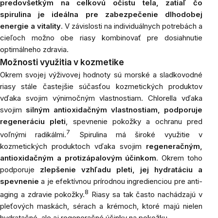
predovšetkým na celkovú očistu tela, zatiaľ čo
spirulina je ideálna pre zabezpečenie dlhodobej
energie a vitality
. V závislosti na individuálnych potrebách a
cieľoch možno obe riasy kombinovať pre dosiahnutie
optimálneho zdravia.
Možnosti využitia v kozmetike
Okrem svojej výživovej hodnoty sú morské a sladkovodné
riasy stále častejšie súčasťou kozmetických produktov
vďaka svojim výnimočným vlastnostiam. Chlorella vďaka
svojim
silným antioxidačným vlastnostiam, podporuje
regeneráciu pleti
, spevnenie pokožky a ochranu pred
7
voľnými radikálmi.
Spirulina má široké využitie v
kozmetických produktoch vďaka svojim
regeneračným,
antioxidačným a protizápalovým účinkom
. Okrem toho
podporuje
zlepšenie vzhľadu pleti, jej hydratáciu a
spevnenie
a je efektívnou prírodnou ingredienciou pre anti-
8
aging a zdravie pokožky.
Riasy sa tak často nachádzajú v
pleťových maskách, sérach a krémoch, ktoré majú nielen
hydratačné, ale aj regeneračné účinky na pokožku.