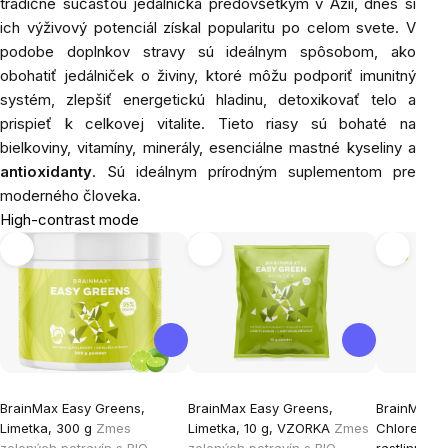
tradične súčasťou jedálnička predovšetkým v Ázii, dnes si
ich výživový potenciál získal popularitu po celom svete. V
podobe doplnkov stravy sú ideálnym spôsobom, ako
obohatiť jedálniček o živiny, ktoré môžu podporiť imunitný
systém, zlepšiť energetickú hladinu, detoxikovať telo a
prispieť k celkovej vitalite. Tieto riasy sú bohaté na
bielkoviny, vitamíny, minerály, esenciálne mastné kyseliny a
antioxidanty
. Sú ideálnym prírodným suplementom pre
moderného človeka.
High-contrast mode
Tip
BrainMax Easy Greens,
BrainMax Easy Greens,
BrainMax S
Limetka, 300 g
Zmes
Limetka, 10 g, VZORKA
Zmes
Chlorella 2