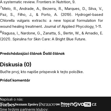
A systematic review.
Frontiers in Nutrition
, 9.
7
Melo, R., Andrade, A., Bezerra, R., Marques, D., Silva, V.,
Paz, S., Filho, J., & Porto, A. (2019). Hydrogel-based
Chlorella vulgaris extracts: a new topical formulation for
wound healing treatment. Journal of Applied Phycology, 1-11.
8
Ragusa, I., Nardone, G., Zanatta, S., Bertin, W., & Amadio, E.
(2021). Spirulina for Skin Care: A Bright Blue Future.
Predchádzajúci článok
Ďalší článok
Diskusia (0)
Buďte prvý, kto napíše príspevok k tejto položke.
Pridať komentár
Napísali o nás:
Zápätie
Sme hrdými partnermi klubov: