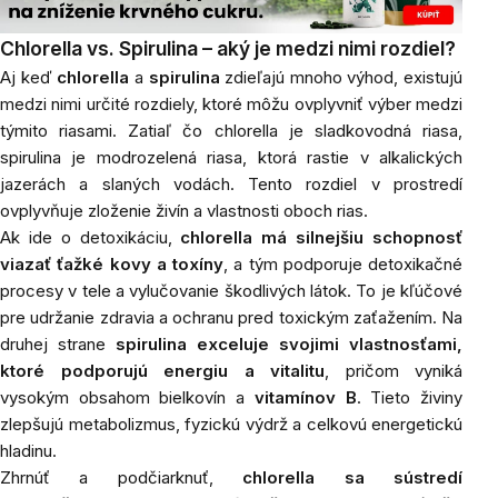
Chlorella vs. Spirulina – aký je medzi nimi rozdiel?
Aj keď
chlorella
a
spirulina
zdieľajú mnoho výhod, existujú
medzi nimi určité rozdiely, ktoré môžu ovplyvniť výber medzi
týmito riasami. Zatiaľ čo chlorella je sladkovodná riasa,
spirulina je modrozelená riasa, ktorá rastie v alkalických
jazerách a slaných vodách. Tento rozdiel v prostredí
ovplyvňuje zloženie živín a vlastnosti oboch rias.
Ak ide o detoxikáciu,
chlorella má silnejšiu schopnosť
viazať ťažké kovy a toxíny
, a tým podporuje detoxikačné
procesy v tele a vylučovanie škodlivých látok. To je kľúčové
pre udržanie zdravia a ochranu pred toxickým zaťažením. Na
druhej strane
spirulina exceluje svojimi vlastnosťami,
ktoré podporujú energiu a vitalitu
, pričom vyniká
vysokým obsahom bielkovín a
vitamínov B
. Tieto živiny
zlepšujú metabolizmus, fyzickú výdrž a celkovú energetickú
hladinu.
Zhrnúť a podčiarknuť,
chlorella sa sústredí