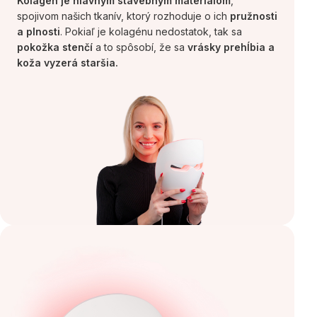
Kolagén je hlavným stavebným materiálom
,
spojivom našich tkanív, ktorý rozhoduje o ich
pružnosti
a plnosti
. Pokiaľ je kolagénu nedostatok, tak sa
pokožka stenčí
a to spôsobí, že sa
vrásky prehĺbia
a
koža vyzerá staršia.