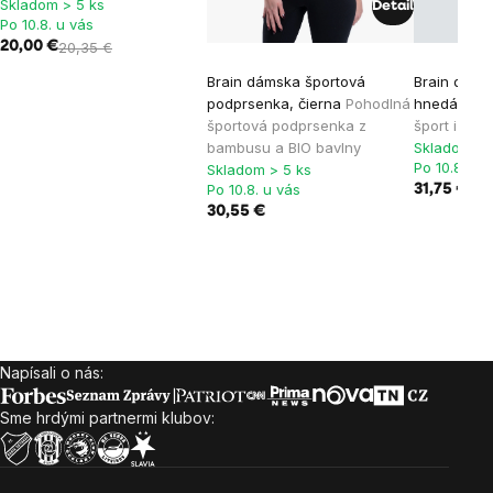
Skladom > 5 ks
Detail
Po 10.8. u vás
20,00 €
20,35 €
Brain dámska športová
Brain dámsk
podprsenka, čierna
Pohodlná
hnedá
Štýl
športová podprsenka z
šport i voľ
bambusu a BIO bavlny
Skladom > 
Po 10.8. u 
Skladom > 5 ks
Po 10.8. u vás
31,75 €
30,55 €
Napísali o nás:
Zápätie
Sme hrdými partnermi klubov: