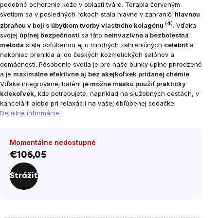
podobné ochorenie kože v oblasti tváre.
Terapia červeným
svetlom sa v posledných rokoch stala hlavne v zahraničí
hlavnou
(
4
)
zbraňou v boji s úbytkom tvorby vlastného kolagénu
. Vďaka
svojej
úplnej bezpečnosti
sa táto
neinvazívna a bezbolestná
metóda
stala obľúbenou aj u mnohých
zahraničných
celebrít
a
nakoniec prenikla aj do českých kozmetických salónov a
domácností. Pôsobenie svetla je pre naše bunky úplne prirodzené
a je
maximálne efektívne aj
bez akejkoľvek pridanej chémie
.
Vďaka integrovanej batérii
je možné masku použiť prakticky
kdekoľvek,
kde potrebujete, napríklad na služobných cestách, v
kancelárii alebo pri relaxácii na vašej obľúbenej sedačke.
Detailné informácie
Momentálne nedostupné
€106,05
Jednotková
cena:
Strážiť