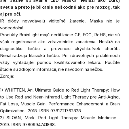
ale bežné správanie LED. Maska neslúži ako zdroj
svetla a preto je blikanie neškodné ako pre mozog, tak
aj pre oči.
IR diódy nevydávajú viditeľné žiarenie. Maska nie je
vodeodolná.
Produkty BrainLight majú certifikácie
CE, FCC, RoHS, nie sú
však registrované ako zdravotnícke zariadenia. Neslúži na
diagnostiku, liečbu a prevenciu akýchkoľvek chorôb.
Nenahradzujú klasickú liečbu. Pri zdravotných problémoch
vždy vyhľadajte pomoc kvalifikovaného lekára. Použité
štúdie sú zdrojom informácií, nie návodom na liečbu.
Zdroje:
1) WHITTEN, Ari.
Ultimate Guide to Red Light Therapy: How
to Use Red and Near-Infrared Light Therapy pre Anti-Aging,
Fat Loss, Muscle Gain, Performance Enhancement, a Brain
Optimization
. 2018. ISBN 9781721762828.
2) SLOAN, Mark.
Red Light Therapy: Miracle Medicine
.
2019. ISBN 9780994741868.