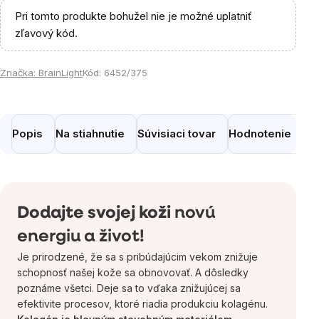
Pri tomto produkte bohužel nie je možné uplatniť
zľavový kód.
Značka:
BrainLight
Kód:
6452/375
Popis
Na stiahnutie
Súvisiaci tovar
Hodnotenie
Di
Dodajte svojej koži
novú
energiu a život!
Je prirodzené, že sa s pribúdajúcim vekom znižuje
schopnosť našej kože sa obnovovať. A dôsledky
poznáme všetci. Deje sa to vďaka znižujúcej sa
efektivite procesov, ktoré riadia produkciu kolagénu.