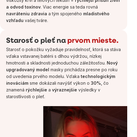
viskozity krvi a telových tekutín =
rýchlejší prísun živín
a odvod toxínov
. Viac energie sa teda rovná
navráteniu zdravia
a tým spojeného
mladistvého
vzhľadu
vašej tváre.
Starosť o pleť na
prvom mieste.
Starosť o pokožku vyžaduje pravidelnosť, ktorá sa stáva
vďaka vstavanej batérii s dlhou výdržou, nízkej
hmotnosti a skladnosti jednoduchou záležitosťou.
Nový
upgradovaný model
masky prichádza presne po roku
od uvedenia prvého modelu. Vďaka
technologickým
inováciám
sme dokázali navýšiť výkon o
30%,
čo
znamená
rýchlejšie
a
výraznejšie
výsledky v
starostlivosti o pleť.