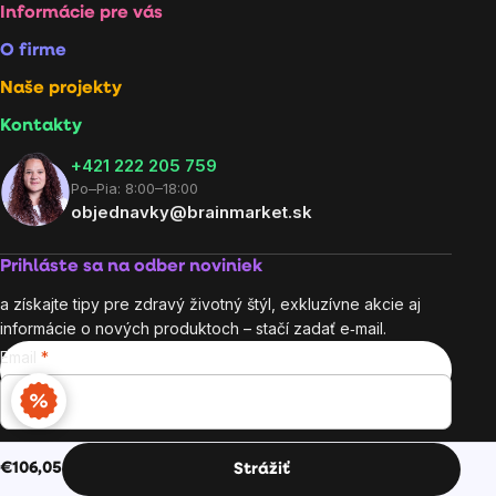
Informácie pre vás
O firme
Naše projekty
Kontakty
+421 222 205 759
Po–Pia: 8:00–18:00
objednavky@brainmarket.sk
Prihláste sa na odber noviniek
a získajte tipy pre zdravý životný štýl, exkluzívne akcie aj
informácie o nových produktoch – stačí zadať e‑mail.
Email
Vložením e-mailu súhlasíte s
podmienkami ochrany
€106,05
Strážiť
Jednotková cena:
osobných údajov