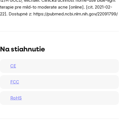
12)
H GOLD, Michael.
Clinická účinnosť home-use blue-light
terapie pre mild-to moderate acne
[online]. [cit. 2021-02-
22]. Dostupné z:
https://pubmed.ncbi.nlm.nih.gov/22091799/
Na stiahnutie
CE
FCC
RoHS