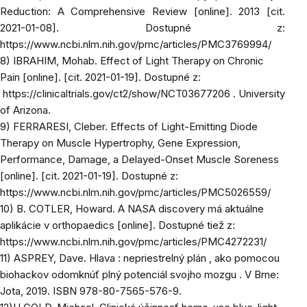
Reduction: A Comprehensive Review
[online]. 2013 [cit.
2021-01-08]. Dostupné z:
https://www.ncbi.nlm.nih.gov/pmc/articles/PMC3769994/
8) IBRAHIM, Mohab.
Effect of Light Therapy on Chronic
Pain
[online]. [cit. 2021-01-19]. Dostupné z:
https://clinicaltrials.gov/ct2/show/NCT03677206
. University
of Arizona.
9) FERRARESI, Cleber.
Effects of Light-Emitting Diode
Therapy on Muscle Hypertrophy, Gene Expression,
Performance, Damage, a Delayed-Onset Muscle Soreness
[online]. [cit. 2021-01-19]. Dostupné z:
https://www.ncbi.nlm.nih.gov/pmc/articles/PMC5026559/
10) B. COTLER, Howard.
A NASA discovery má aktuálne
aplikácie v orthopaedics
[online]. Dostupné tiež z:
https://www.ncbi.nlm.nih.gov/pmc/articles/PMC4272231/
11)
ASPREY, Dave.
Hlava
: nepriestrelný plán , ako pomocou
biohackov odomknúť plný potenciál svojho mozgu
. V Brne:
Jota, 2019. ISBN 978-80-7565-576-9.