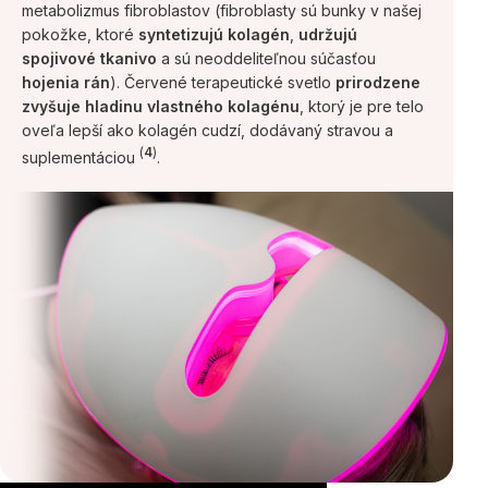
metabolizmus fibroblastov (fibroblasty sú bunky v našej
pokožke, ktoré
syntetizujú kolagén
,
udržujú
spojivové tkanivo
a sú neoddeliteľnou súčasťou
hojenia rán
). Červené terapeutické svetlo
prirodzene
zvyšuje hladinu
vlastného kolagénu
, ktorý je pre telo
oveľa lepší ako kolagén cudzí, dodávaný stravou a
(
4
)
suplementáciou
.