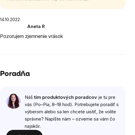
Výpis
14.10.2022
Aneta R
hodnotení
Hodnotenie
Pozorujem zjemnenie vrások
produktu
je
5
z
5
hviezdičiek.
Poradňa
Náš
tím produktových poradcov
je tu pre
vás (Po–Pia, 8–18 hod). Potrebujete poradiť s
výberom alebo sa len chcete uistiť, že volíte
správne? Napíšte nám – ozveme sa vám čo
najskôr.