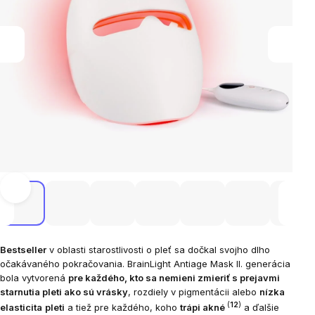
Bestseller
v oblasti starostlivosti o pleť sa dočkal svojho dlho
očakávaného pokračovania. BrainLight Antiage Mask II. generácia
bola vytvorená
pre každého, kto sa nemieni zmieriť s prejavmi
starnutia pleti ako sú vrásky
, rozdiely v pigmentácii alebo
nízka
(
12
)
elasticita
pleti
a tiež pre každého, koho
trápi akné
a ďalšie