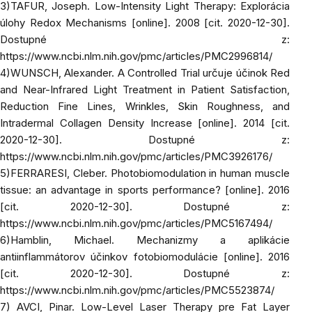
3)
TAFUR, Joseph.
Low-Intensity Light Therapy: Explorácia
úlohy Redox Mechanisms
[online]. 2008 [cit. 2020-12-30].
Dostupné z:
https://www.ncbi.nlm.nih.gov/pmc/articles/PMC2996814/
4)
WUNSCH, Alexander.
A Controlled Trial určuje účinok Red
and Near-Infrared Light Treatment in Patient Satisfaction,
Reduction Fine Lines, Wrinkles, Skin Roughness, and
Intradermal Collagen Density Increase
[online]. 2014 [cit.
2020-12-30]. Dostupné z:
https://www.ncbi.nlm.nih.gov/pmc/articles/PMC3926176/
5)
FERRARESI, Cleber.
Photobiomodulation in human muscle
tissue: an advantage in sports performance?
[online]. 2016
[cit. 2020-12-30]. Dostupné z:
https://www.ncbi.nlm.nih.gov/pmc/articles/PMC5167494/
6)
Hamblin, Michael.
Mechanizmy a aplikácie
antiinflammátorov účinkov fotobiomodulácie
[online]. 2016
[cit. 2020-12-30]. Dostupné z:
https://www.ncbi.nlm.nih.gov/pmc/articles/PMC5523874/
7) AVCI, Pinar.
Low-Level Laser Therapy pre Fat Layer