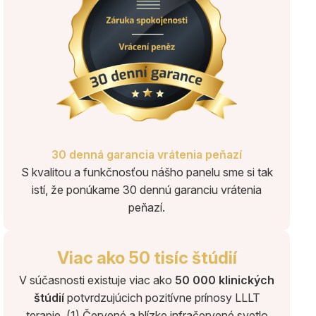
30 denná garancia vrátenia peňazí
S kvalitou a funkčnosťou nášho panelu sme si tak
istí, že ponúkame 30 dennú garanciu vrátenia
peňazí.
Viac ako 50 tisíc štúdií
V súčasnosti existuje viac ako
50 000 klinických
štúdií
potvrdzujúcich pozitívne prínosy LLLT
terapie. (1) Červené a blízke infračervené svetlo