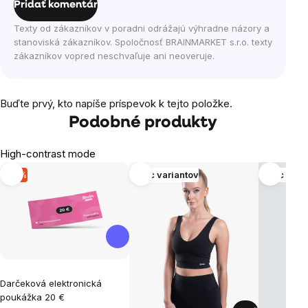
Pridať komentár
Texty od zákazníkov v poradni odrážajú výhradne názory a
stanoviská zákazníkov. Spoločnosť BRAINMARKET s.r.o. texty
zákazníkov vopred neschvaľuje ani neoveruje.
Buďte prvý, kto napíše príspevok k tejto položke.
Podobné produkty
High-contrast mode
-2 %
Viac variantov
Viac vari
Darčeková elektronická
poukážka 20 €