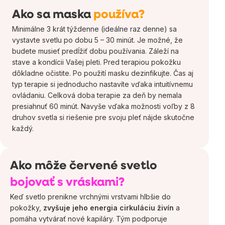
Ako sa maska
používa?
Minimálne 3 krát týždenne (ideálne raz denne) sa
vystavte svetlu po dobu 5 – 30 minút. Je možné, že
budete musieť predĺžiť dobu používania. Záleží na
stave a kondícii Vašej pleti. Pred terapiou pokožku
dôkladne očistite. Po použití masku dezinfikujte. Čas aj
typ terapie si jednoducho nastavíte vďaka intuitívnemu
ovládaniu. Celková doba terapie za deň by nemala
presiahnuť 60 minút. Navyše vďaka možnosti voľby z 8
druhov svetla si riešenie pre svoju pleť nájde skutočne
každý.
Ako môže červené svetlo
bojovať s vráskami?
Keď svetlo prenikne vrchnými vrstvami hlbšie do
pokožky,
zvyšuje jeho energia cirkuláciu živín
a
pomáha vytvárať nové kapiláry. Tým podporuje