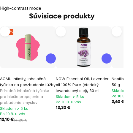
High-contrast mode
Súvisiace produkty
-15 %
AOMU Intimity, inhalačná
NOW Essential Oil, Lavender
Nobilis, Ča
tyčinka na povzbudenie túžby
oil 100% Pure (éterický
50 g
Prírodná inhalačná tyčinka
levandulový olej), 30 ml
Skladom > 
Po 10.8. u 
pre hlbšie prepojenie a
Skladom > 5 ks
Po 10.8. u vás
2,60 €
prebudenie zmyslov
12,30 €
Skladom > 5 ks
Po 10.8. u vás
12,10 €
14,20 €