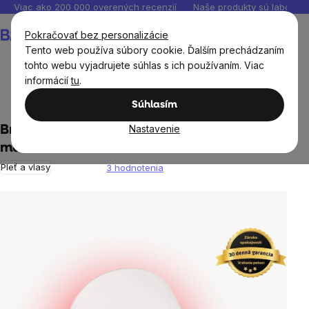
Prejsť
Viac ako 200 000 overených recenzií
Naše produkty sú laborató
na
Nákupný
Pokračovať bez personalizácie
obsah
košík
Tento web používa súbory cookie. Ďalším prechádzaním
tohto webu vyjadrujete súhlas s ich používaním. Viac
informácií
tu
.
Domov
Terapia červeným svetlom
Súhlasím
Nastavenie
BrainLight Antiage Mask, Ošetrujúca LED
maska na tvár
Pleť a vlasy
3 hodnotenia
Priemerné
hodnotenie
produktu
je
5,0
z
5
hviezdičiek.