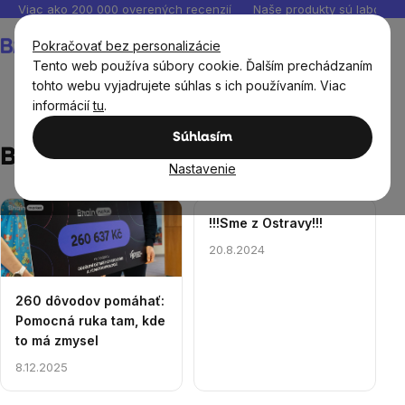
Prejsť
Viac ako 200 000 overených recenzií
Naše produkty sú laborató
na
Nákupný
Pokračovať bez personalizácie
obsah
košík
Tento web používa súbory cookie. Ďalším prechádzaním
tohto webu vyjadrujete súhlas s ich používaním. Viac
informácií
tu
.
Blog
BrainMarket news
Súhlasím
BrainMarket news
Nastavenie
Výpis
!!!Sme z Ostravy!!!
článkov
20.8.2024
260 dôvodov pomáhať:
Pomocná ruka tam, kde
to má zmysel
8.12.2025