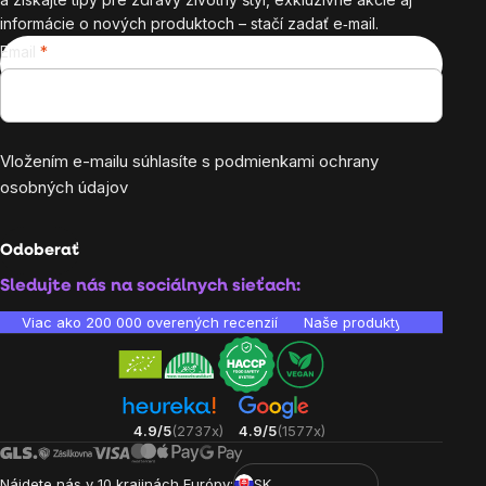
informácie o nových produktoch – stačí zadať e‑mail.
Email
Vložením e-mailu súhlasíte s
podmienkami ochrany
osobných údajov
Odoberať
Sledujte nás na sociálnych sieťach:
Viac ako 200 000 overených recenzií
Naše produkty sú laborató
4.9/5
(2737x)
4.9/5
(1577x)
Nájdete nás v 10 krajinách Európy:
SK