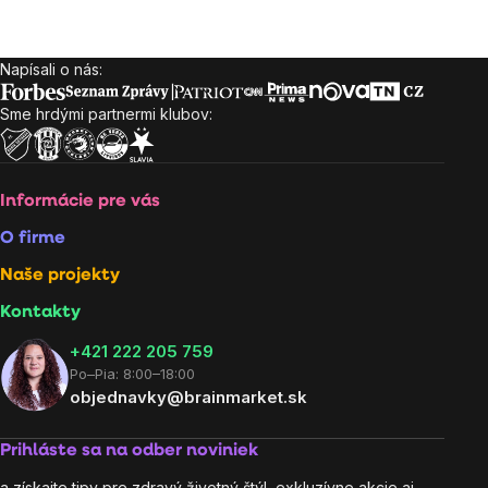
Ovládacie
prvky
Napísali o nás:
Zápätie
výpisu
Sme hrdými partnermi klubov:
Informácie pre vás
O firme
Naše projekty
Kontakty
+421 222 205 759
Po–Pia: 8:00–18:00
objednavky@brainmarket.sk
Prihláste sa na odber noviniek
a získajte tipy pre zdravý životný štýl, exkluzívne akcie aj