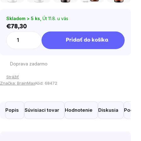
Skladom > 5 ks,
Út 11.8. u vás
€78,30
Jednotková
cena:
Pridať do košíka
Doprava zadarmo
Strážiť
Značka:
BrainMax
Kód:
68472
Popis
Súvisiaci tovar
Hodnotenie
Diskusia
Podobn