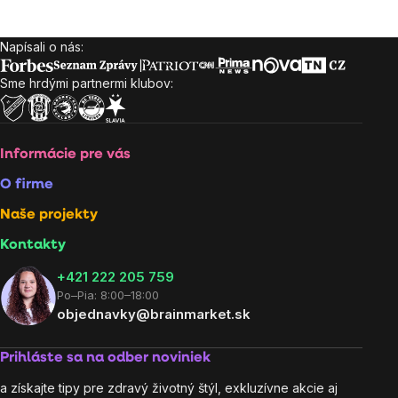
Napísali o nás:
Zápätie
Sme hrdými partnermi klubov:
Informácie pre vás
O firme
Naše projekty
Kontakty
+421 222 205 759
Po–Pia: 8:00–18:00
objednavky@brainmarket.sk
Prihláste sa na odber noviniek
a získajte tipy pre zdravý životný štýl, exkluzívne akcie aj