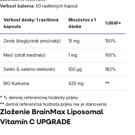
Veľkosť balenia:
50 rastlinných kapsúl
Veľkosť dávky: 1 rastlinná
Množstvo v 1
%RHP*
kapsula
dávke
Zinok (bisglycinát zinočnatý)
15 mg
150%
Meď (citrát meďnatý)
1 mg
100%
Selén (L-seleno-metionín)
100 µg
182%
BIO Kurkuma
420 mg
**
* % dennej referenčnej hodnoty príjmu
** denná referenčná hodnota príjmu nie je stanovená
Zloženie BrainMax Liposomal
Vitamín C UPGRADE