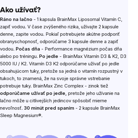
Ako užívať?
Ráno na lačno
- 1 kapsula BrainMax Liposomal Vitamín C,
zapiť vodou. V čase zvýšeného rizika, užívajte 2 kapsule
denne, zapite vodou. Pokiaľ potrebujete akútne podporiť
obranyschopnosť, odporúčame 3 kapsule denne a zapiť
vodou.
Počas dňa
- Performance magnézium počas dňa
alebo po tréningu.
Po jedle
- BrainMax Vitamín D3 & K2, D3
5000 IU / K2. Vitamín D3 K2 odporúčame užívať po jedle
obsahujúcom tuky, pretože sa jedná o vitamín rozpustný v
tukoch, to znamená, že na svoje správne vstrebanie
potrebuje tuky. BrainMax Zinc Complex - zinok tiež
odporúčame užívať po jedle,
pretože jeho užívanie na
lačno môže u citlivejších jedincov spôsobiť mierne
nevoľnosť.
30 minút pred spaním
- 2 kapsule BrainMax
Sleep Magnesium®.