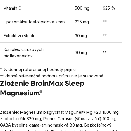
Vitamín C
500 mg
625 %
Liposomálna fosfolipidová zmes
235 mg
**
Extrakt zo šípok
30 mg
**
Komplex citrusových
30 mg
**
bioflavonoidov
* % dennej referenčnej hodnoty príjmu
** denná referenčná hodnota príjmu nie je stanovená
Zloženie BrainMax Sleep
Magnesium®
Zloženie:
Magnesium bisglycinát MagChel® Mg +20 1600 mg
z toho horčík 320 mg, Prunus Cerasus (šťava z višní) 100 mg,
GABA kyselina gama-aminomaslová 80 mg, Bezkofeínový