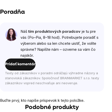
Poradňa
Náš
tím produktových poradcov
je tu pre
vás (Po–Pia, 8–18 hod). Potrebujete poradiť s
výberom alebo sa len chcete uistiť, že volíte
správne? Napíšte nám – ozveme sa vám čo
najskôr.
Pridať komentár
Texty od zákazníkov v poradni odrážajú výhradne názory a
stanoviská zákazníkov. Spoločnosť BRAINMARKET s.r.o. texty
zákazníkov vopred neschvaľuje ani neoveruje.
Buďte prvý, kto napíše príspevok k tejto položke.
Podobné produkty