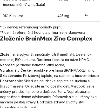
(menachinón-7 z muškátu)
BIO Kurkuma
425 mg
**
* % dennej referenčnej hodnoty príjmu
** denná referenčná hodnota príjmu nie je stanovená
Zloženie BrainMax Zinc Complex
Zloženie:
Bisglycinát zinočnatý, citrát meďnatý, L-seleno-
metionín, BIO kurkuma. Rastlinná kapsula na báze HPMC.
Neobsahuje žiadne balastné látky (éčka).
Vyrábané
v Českej republike pre firmu BRAINMARKET s.r.o.
Skladovanie:
Pri izbovej teplote, na suchom a tmavom mieste.
Upozornenie:
Skladujte pri izbovej teplote na suchom a
tmavom mieste. Ukladajte mimo dosahu detí. Výrobok nie je
určený pre deti, tehotné a dojčiace ženy. Neprekračujte
odporúčané denné dávkovanie. Prípravok nie je určený ako
náhrada pestrej stravy. Dodržujte zdravý životný štýl.
Laboratórne testované.