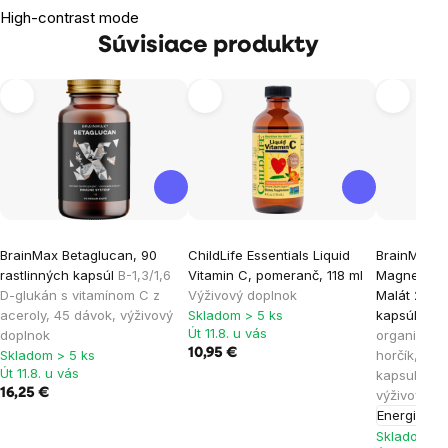
High-contrast mode
Súvisiace produkty
BrainMax Betaglucan, 90
ChildLife Essentials Liquid
BrainMax E
rastlinných kapsúl
B-1,3/1,6
Vitamin C, pomeranč, 118 ml
Magnesium®
D-glukán s vitamínom C z
Výživový doplnok
Malát 200 m
aceroly, 45 dávok, výživový
Skladom > 5 ks
kapsúl
Vyso
Út 11.8. u vás
doplnok
organický e
10,95 €
Skladom > 5 ks
horčík, 45
Út 11.8. u vás
kapsuli, zá
16,25 €
výživový d
Energia
Skladom > 