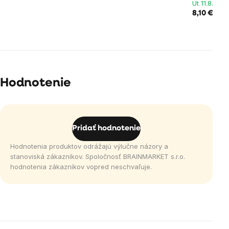
Út 11.8. u v
8,10 €
Hodnotenie
Pridať hodnotenie
Hodnotenia produktov odrážajú výlučne názory a
stanoviská zákazníkov. Spoločnosť BRAINMARKET s.r.o.
hodnotenia zákazníkov vopred neschvaľuje.