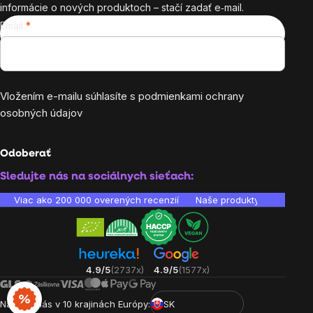
informácie o nových produktoch – stačí zadať e‑mail.
Email
Vložením e-mailu súhlasíte s
podmienkami ochrany
osobných údajov
Odoberať
Sledujte nás na sociálnych sieťach:
Viac ako 200 000 overených recenzií
Naše produkty sú laborató
4.9/5
(2737x)
4.9/5
(1577x)
Nájdete nás v 10 krajinách Európy:
SK