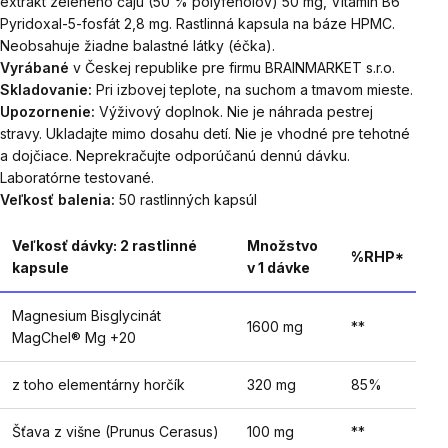
extrakt zeleného čaju (50 % polyfenolov) 50 mg, Vitamín B6
Pyridoxal-5-fosfát 2,8 mg. Rastlinná kapsula na báze HPMC.
Neobsahuje žiadne balastné látky (éčka).
Vyrábané
v Českej republike pre firmu BRAINMARKET s.r.o.
Skladovanie:
Pri izbovej teplote, na suchom a tmavom mieste.
Upozornenie:
Výživový doplnok. Nie je náhrada pestrej
stravy. Ukladajte mimo dosahu detí. Nie je vhodné pre tehotné
a dojčiace. Neprekračujte odporúčanú dennú dávku.
Laboratórne testované.
Veľkosť balenia:
50 rastlinných kapsúl
Veľkosť dávky: 2 rastlinné
Množstvo
%RHP*
kapsule
v 1 dávke
Magnesium Bisglycinát
1600 mg
**
MagChel® Mg +20
z toho elementárny horčík
320 mg
85%
Šťava z višne (Prunus Cerasus)
100 mg
**