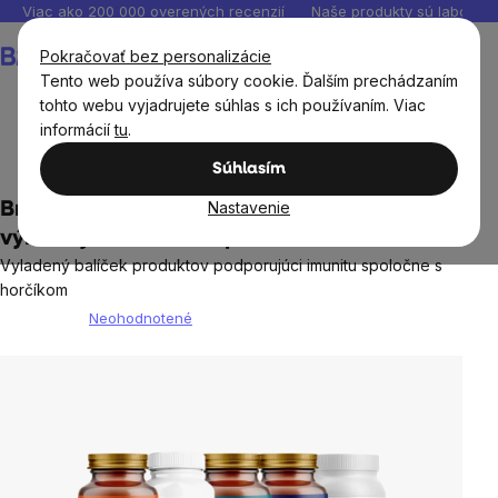
Prejsť
Viac ako 200 000 overených recenzií
Naše produkty sú laborató
na
Nákupný
Pokračovať bez personalizácie
obsah
košík
Tento web používa súbory cookie. Ďalším prechádzaním
tohto webu vyjadrujete súhlas s ich používaním. Viac
informácií
tu
.
Výhodné balenia
Súhlasím
Nastavenie
BrainMax 2v1: Imunita a horčík PLUS,
výhodný balíček + doprava zadarmo
Vyladený balíček produktov podporujúci imunitu spoločne s
horčíkom
Neohodnotené
Priemerné
hodnotenie
produktu
je
0,0
z
5
hviezdičiek.