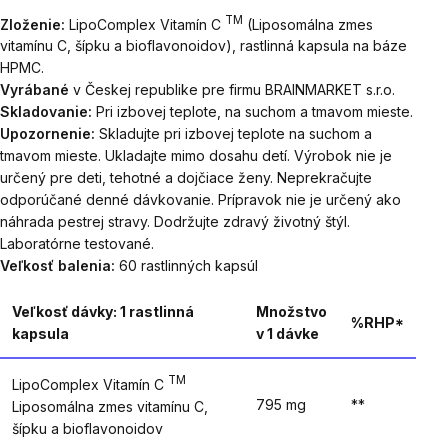
TM
Zloženie:
LipoComplex Vitamín C
(Liposomálna zmes
vitamínu C, šípku a bioflavonoidov), rastlinná kapsula na báze
HPMC.
Vyrábané
v Českej republike pre firmu BRAINMARKET s.r.o.
Skladovanie:
Pri izbovej teplote, na suchom a tmavom mieste.
Upozornenie:
Skladujte pri izbovej teplote na suchom a
tmavom mieste. Ukladajte mimo dosahu detí. Výrobok nie je
určený pre deti, tehotné a dojčiace ženy. Neprekračujte
odporúčané denné dávkovanie. Prípravok nie je určený ako
náhrada pestrej stravy. Dodržujte zdravý životný štýl.
Laboratórne testované.
Veľkosť balenia:
60 rastlinných kapsúl
Veľkosť dávky: 1 rastlinná
Množstvo
%RHP*
kapsula
v 1 dávke
TM
LipoComplex Vitamín C
795 mg
**
Liposomálna zmes vitamínu C,
šípku a bioflavonoidov