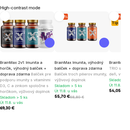
High-contrast mode
-19 %
-19 %
Tip
BrainMax 2v1: Imunita a
BrainMax Imunita, výhodný
BrainMax M
horčík, výhodný balíček +
balíček + doprava zdarma
TRIO set ho
doprava zdarma
Balíček pre
Balíček troch pilierov imunity,
deň, výživ
podporu imunity s vitamínmi
výživový doplnok
Skladom > 
Út 11.8. u v
D3, C a zinkom spoločne s
Skladom > 5 ks
Út 11.8. u vás
54,05 €
66
horčíkom, výživový doplnok
55,70 €
68,80 €
Skladom > 5 ks
Út 11.8. u vás
69,30 €