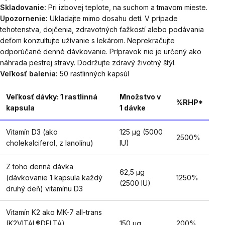
Skladovanie:
Pri izbovej teplote, na suchom a tmavom mieste.
Upozornenie:
Ukladajte mimo dosahu detí. V prípade
tehotenstva, dojčenia, zdravotných ťažkostí alebo podávania
deťom konzultujte užívanie s lekárom. Neprekračujte
odporúčané denné dávkovanie. Prípravok nie je určený ako
náhrada pestrej stravy. Dodržujte zdravý životný štýl.
Veľkosť balenia:
50 rastlinných kapsúl
Veľkosť dávky: 1 rastlinná
Množstvo v
%RHP*
kapsula
1 dávke
Vitamín D3 (ako
125 μg (5000
2500%
cholekalciferol, z lanolínu)
IU)
Z toho denná dávka
62,5 μg
(dávkovanie 1 kapsula každý
1250%
(2500 IU)
druhý deň) vitamínu D3
Vitamín K2 ako MK-7 all-trans
(K2VITAL®DELTA)
150 μg
200%