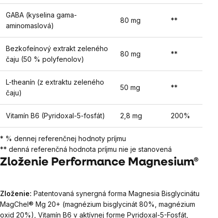
GABA (kyselina gama-
80 mg
**
aminomaslová)
Bezkofeínový extrakt zeleného
80 mg
**
čaju (50 % polyfenolov)
L-theanín (z extraktu zeleného
50 mg
**
čaju)
Vitamín B6 (Pyridoxal-5-fosfát)
2,8 mg
200%
* % dennej referenčnej hodnoty príjmu
** denná referenčná hodnota príjmu nie je stanovená
Zloženie Performance Magnesium®
Zloženie:
Patentovaná synergná forma Magnesia Bisglycinátu
MagChel® Mg 20+ (magnézium bisglycinát 80%, magnézium
oxid 20%), Vitamín B6 v aktívnej forme Pyridoxal-5-Fosfát,