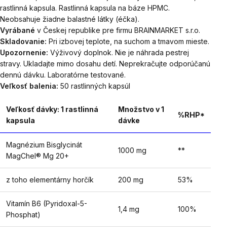
rastlinná kapsula. Rastlinná kapsula na báze HPMC.
Neobsahuje žiadne balastné látky (éčka).
Vyrábané
v Českej republike pre firmu BRAINMARKET s.r.o.
Skladovanie:
Pri izbovej teplote, na suchom a tmavom mieste.
Upozornenie:
Výživový doplnok. Nie je náhrada pestrej
stravy. Ukladajte mimo dosahu detí. Neprekračujte odporúčanú
dennú dávku. Laboratórne testované.
Veľkosť balenia:
50 rastlinných kapsúl
Veľkosť dávky: 1 rastlinná
Množstvo v 1
%RHP*
kapsula
dávke
Magnézium Bisglycinát
1000 mg
**
MagChel® Mg 20+
z toho elementárny horčík
200 mg
53%
Vitamín B6 (Pyridoxal-5-
1,4 mg
100%
Phosphat)