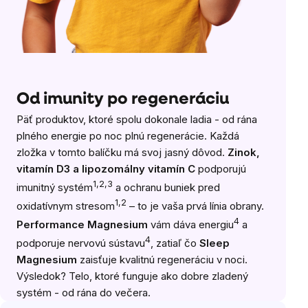
Od imunity po regeneráciu
Päť produktov, ktoré spolu dokonale ladia - od rána
plného energie po noc plnú regenerácie. Každá
zložka v tomto balíčku má svoj jasný dôvod.
Zinok,
vitamín D3 a lipozomálny vitamín C
podporujú
1,2,3
imunitný systém
a ochranu buniek pred
1,2
oxidatívnym stresom
– to je vaša prvá línia obrany.
4
Performance Magnesium
vám dáva energiu
a
4
podporuje nervovú sústavu
, zatiaľ čo
Sleep
Magnesium
zaisťuje kvalitnú regeneráciu v noci.
Výsledok? Telo, ktoré funguje ako dobre zladený
systém - od rána do večera.