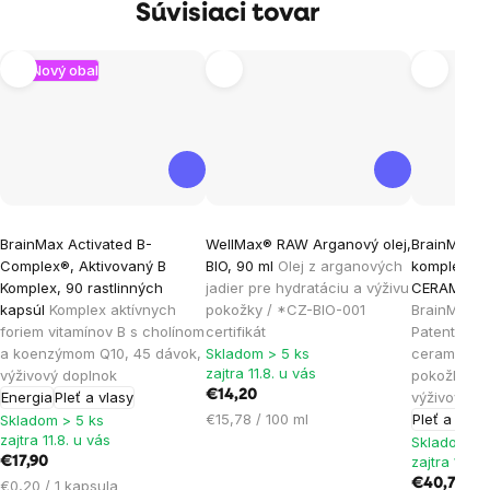
Súvisiaci tovar
Nový obal
Priemerné
Priemerné
BrainMax Activated B-
WellMax® RAW Arganový olej,
BrainMax L
hodnotenie
hodnotenie
Complex®, Aktivovaný B
BIO, 90 ml
Olej z arganových
komplex pre
produktu
produktu
Komplex, 90 rastlinných
jadier pre hydratáciu a výživu
CERAMOSID
je
je
kapsúl
Komplex aktívnych
pokožky / *CZ-BIO-001
BrainMax L
foriem vitamínov B s cholínom
certifikát
Patentovan
4,9
5,0
a koenzýmom Q10, 45 dávok,
Skladom > 5 ks
ceramidov 
z
z
zajtra 11.8. u vás
výživový doplnok
pokožku a p
5
5
€14,20
Energia
Pleť a vlasy
výživový d
hviezdičiek.
hviezdičiek.
Jednotková
€15,78 / 100 ml
Pleť a vlas
Skladom > 5 ks
zajtra 11.8. u vás
cena:
Skladom > 
zajtra 11.8.
€17,90
Jednotková
€40,75
€0,20 / 1 kapsula