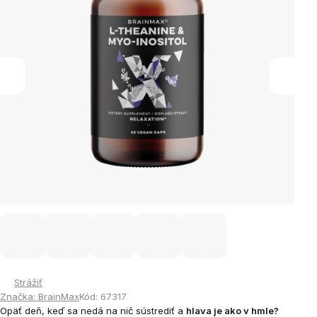
Strážiť
Značka:
BrainMax
Kód:
67317
Opäť deň, keď sa nedá na nič sústrediť a
hlava je ako v hmle?