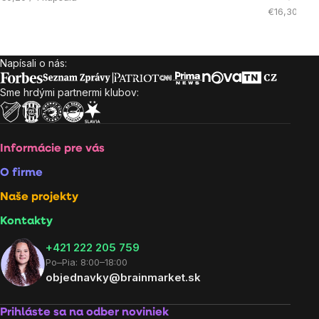
cena:
Jednotková
€16,30 / 10
cena:
Napísali o nás:
Zápätie
Sme hrdými partnermi klubov:
Informácie pre vás
O firme
Naše projekty
Kontakty
+421 222 205 759
Po–Pia: 8:00–18:00
objednavky@brainmarket.sk
Prihláste sa na odber noviniek