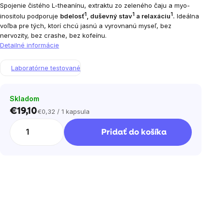
Spojenie čistého L-theanínu, extraktu zo zeleného čaju a myo-
1
1
1
inositolu podporuje
bdelosť
, duševný stav
a relaxáciu
.
Ideálna
voľba pre tých, ktorí chcú jasnú a vyrovnanú myseľ, bez
nervozity, bez crashe, bez kofeínu.
Detailné informácie
Laboratórne testované
Skladom
€19,10
€0,32 / 1 kapsula
Jednotková
cena:
Pridať do košíka