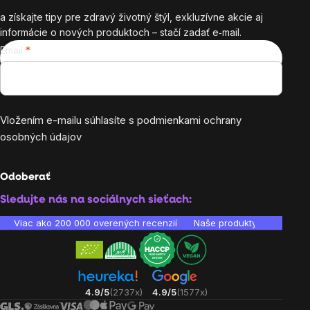
a získajte tipy pre zdravý životný štýl, exkluzívne akcie aj
informácie o nových produktoch – stačí zadať e‑mail.
Email
Vložením e-mailu súhlasíte s
podmienkami ochrany
osobných údajov
Odoberať
Sledujte nás na sociálnych sieťach:
Viac ako 200 000 overených recenzií
Naše produkty sú laborató
4.9/5
(2737x)
4.9/5
(1577x)