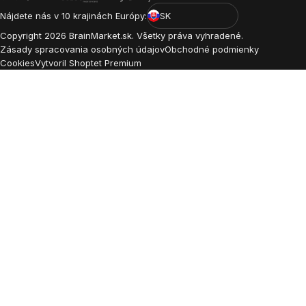
Nájdete nás v 10 krajinách Európy:
SK
Copyright
2026
BrainMarket.sk. Všetky práva vyhradené.
Zásady spracovania osobných údajov
Obchodné podmienky
Cookies
Vytvoril Shoptet Premium