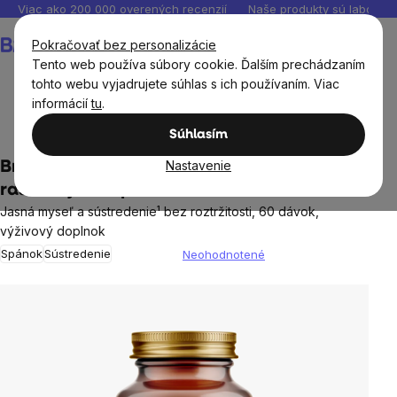
Prejsť
Viac ako 200 000 overených recenzií
Naše produkty sú laborató
na
Nákupný
Pokračovať bez personalizácie
obsah
košík
Tento web používa súbory cookie. Ďalším prechádzaním
tohto webu vyjadrujete súhlas s ich používaním. Viac
informácií
tu
.
BrainMax®
Súhlasím
Nastavenie
BrainMax L-Theanine & Myo-Inositol, 60
rastlinných kapsúl
Jasná myseľ a sústredenie¹ bez roztržitosti, 60 dávok,
výživový doplnok
Spánok
Sústredenie
Neohodnotené
Priemerné
hodnotenie
produktu
je
0,0
z
5
hviezdičiek.