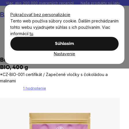
Prejsť
Viac ako 200 000 overených recenzií
Naše produkty sú laborató
na
Nákupný
Pokračovať bez personalizácie
obsah
košík
Tento web používa súbory cookie. Ďalším prechádzaním
tohto webu vyjadrujete súhlas s ich používaním. Viac
informácií
tu
.
Potraviny
Cereálie, obilniny, pseudoobilniny
Granola
Súhlasím
BrainMax
Nastavenie
BrainMax Pure® Choco Raspberry Granola,
BIO, 400 g
*CZ-BIO-001 certifikát / Zapečené vločky s čokoládou a
malinami
1 hodnotenie
Priemerné
hodnotenie
produktu
je
5,0
z
5