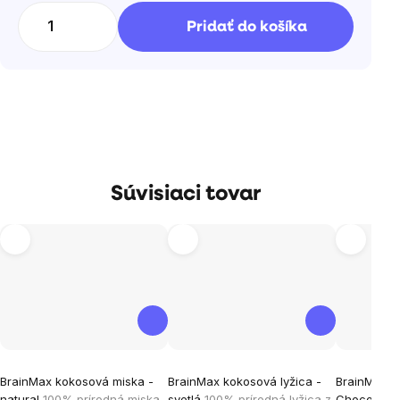
cena:
Pridať do košíka
Súvisiaci tovar
Priemerné
Priemerné
Priemern
BrainMax kokosová miska -
BrainMax kokosová lyžica -
BrainMax P
hodnotenie
hodnotenie
hodnoten
natural
100% prírodná miska
svetlá
100% prírodná lyžica z
Chocolate,