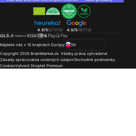
4.9/5
(2737x)
4.9/5
(1577x)
Nájdete nás v 10 krajinách Európy:
SK
Copyright
2026
BrainMarket.sk. Všetky práva vyhradené.
Zásady spracovania osobných údajov
Obchodné podmienky
Cookies
Vytvoril Shoptet Premium