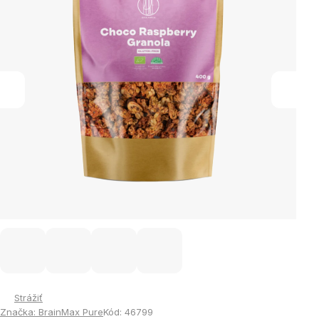
hviezdičiek.
Strážiť
Značka:
BrainMax Pure
Kód:
46799