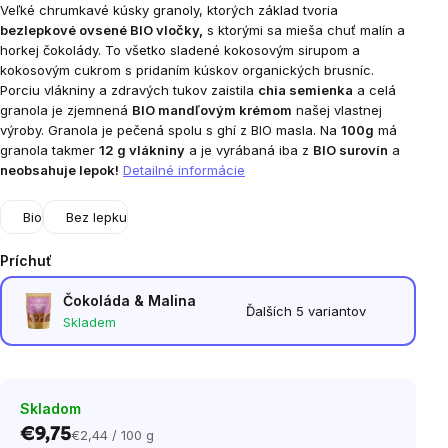
Veľké chrumkavé kúsky granoly, ktorých základ tvoria
bezlepkové ovsené BIO vločky,
s ktorými sa mieša chuť malín a
horkej čokolády. To všetko sladené kokosovým sirupom a
kokosovým cukrom s pridaním kúskov organických brusníc.
Porciu vlákniny a zdravých tukov zaistila
chia semienka
a celá
granola je zjemnená
BIO mandľovým krémom
našej vlastnej
výroby. Granola je pečená spolu s ghí z BIO masla. Na
100g
má
granola takmer
12 g vlákniny
a je vyrábaná iba z
BIO surovín
a
neobsahuje lepok!
Detailné informácie
Bio
Bez lepku
Príchuť
Čokoláda & Malina
Ďalších 5 variantov
Skladem
Skladom
€9,75
€2,44 / 100 g
Jednotková