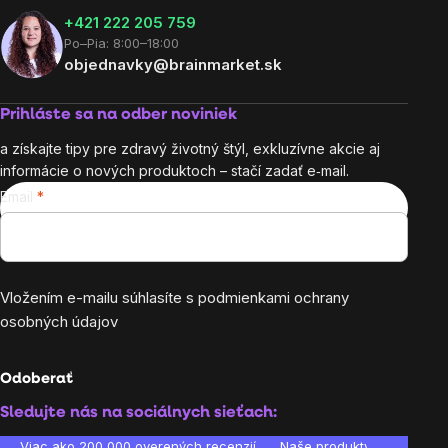
+421 222 205 759
Po–Pia: 8:00–18:00
objednavky@brainmarket.sk
Prihláste sa na odber noviniek
a získajte tipy pre zdravý životný štýl, exkluzívne akcie aj
informácie o nových produktoch – stačí zadať e‑mail.
Email
Vložením e-mailu súhlasíte s
podmienkami ochrany
osobných údajov
Odoberať
Sledujte nás na sociálnych sieťach:
Viac ako 200 000 overených recenzií
Naše produkty sú laborató