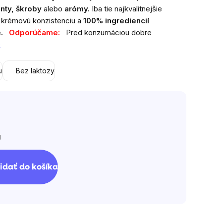
nty, škroby
alebo
arómy.
Iba tie najkvalitnejšie
a krémovú konzistenciu a
100% ingrediencií
.
Odporúčame:
Pred konzumáciou dobre
e
u
Bez laktozy
g
idať do košíka