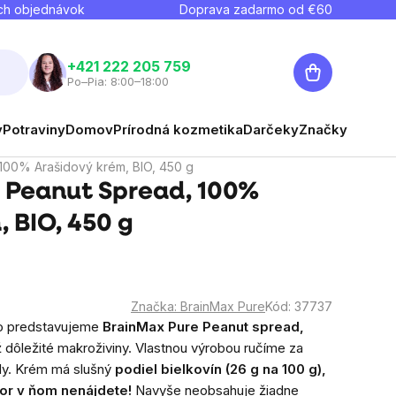
ch objednávok
Doprava zadarmo od €
60
Nákupný
+421 222 205 759
Po–Pia: 8:00–18:00
košík
y
Potraviny
Domov
Prírodná kozmetika
Darčeky
Značky
100% Arašidový krém, BIO, 450 g
 Peanut Spread, 100%
 BIO, 450 g
Značka:
BrainMax Pure
Kód:
37737
eto predstavujeme
BrainMax Pure Peanut spread,
ž dôležité makroživiny. Vlastnou výrobou ručíme za
šidy. Krém má slušný
podiel bielkovín (26 g na 100 g),
or v ňom nenájdete!
Navyše neobsahuje žiadne