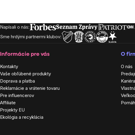
Napísali o nás:
Zápätie
Sme hrdými partnermi klubov:
Informácie pre vás
O fi
Kontakty
O nás
Vaše obľúbené produkty
Predaj
Doprava a platba
Kariér
Reklamácie a vrátenie tovaru
Vlastn
Pre influencerov
Veľko
Affiliate
Pomá
Projekty EU
Ekológia a recyklácia