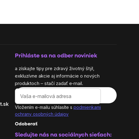
Prihláste sa na odber noviniek
a získajte tipy pre zdravý životný štýl,
exkluzívne akcie aj informácie o nových
produktoch – stačí zadať e‑mail.
t.sk
Vložením e-mailu súhlasíte s
podmienkami
ochrany osobných údajov
Odoberať
Sledujte nás na sociálnych sieťach: