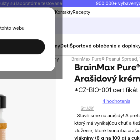
ukty sú laboratórne testované
900 000+ vybavený
Blog
O nás
Doprava a platba
Kontakty
Recepty
 tohto webu
balenia
Novinky
Muži
Ženy
Deti
Športové oblečenie a doplnk
100% orechové krémy
BrainMax Pure® Peanut Spread, 
BrainMax Pure®
Arašidový krém,
*CZ-BIO-001 certifikát
4 hodnotenia
Priemerné
Strážiť
hodnotenie
Stavili sme na arašidy! A pr
produktu
ktorý má vynikajúcu chuť a tie
je
zloženie, ktoré tvoria iba ara
5,0
vlákniny (
8 g na 100 g)
a
cuk