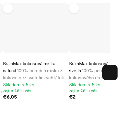
Priemerné
Priemerné
BrainMax kokosová miska -
BrainMax kokosová lyžica -
hodnotenie
hodnotenie
natural
100% prírodná miska z
svetlá
100% prírodná lyžica z
produktu
produktu
kokosu bez syntetických látok
kokosového dreva
je
je
Skladom > 5 ks
Skladom > 5 ks
3,5
5,0
zajtra 7.8. u vás
zajtra 7.8. u vás
mi
z
z
€6,05
€2
5
5
hviezdičiek.
hviezdičiek.