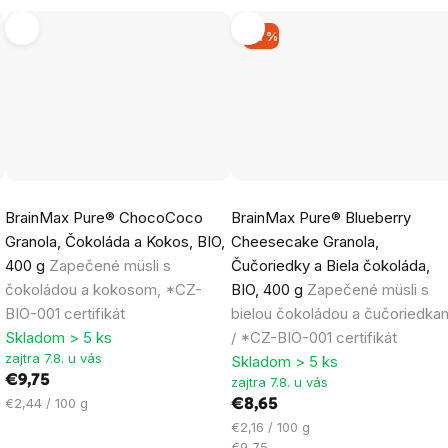
–11 %
Priemerné
Priemerné
BrainMax Pure® ChocoCoco
BrainMax Pure® Blueberry
hodnotenie
hodnotenie
Granola, Čokoláda a Kokos, BIO,
Cheesecake Granola,
produktu
produktu
400 g
Zapečené müsli s
Čučoriedky a Biela čokoláda,
je
je
čokoládou a kokosom, *CZ-
BIO, 400 g
Zapečené müsli s
4,8
5,0
BIO-001 certifikát
bielou čokoládou a čučoriedka
z
z
Skladom > 5 ks
/ *CZ-BIO-001 certifikát
5
5
zajtra 7.8. u vás
Skladom > 5 ks
hviezdičiek.
hviezdičiek.
€9,75
zajtra 7.8. u vás
Jednotková
€2,44 / 100 g
€8,65
cena:
Jednotková
€2,16 / 100 g
cena:
€9,75