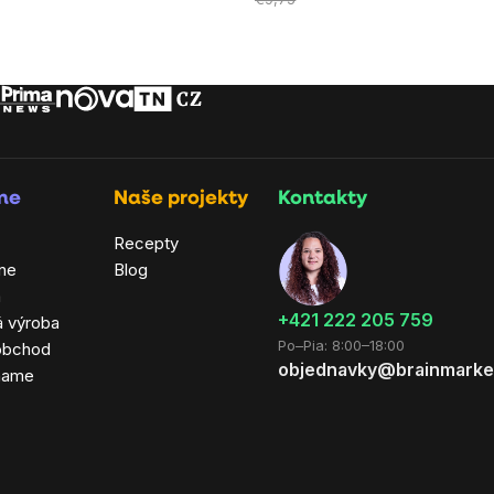
rme
Naše projekty
Kontakty
Recepty
ne
Blog
a
+421 222 205 759
á výroba
Po–Pia: 8:00–18:00
obchod
objednavky@brainmarke
hame