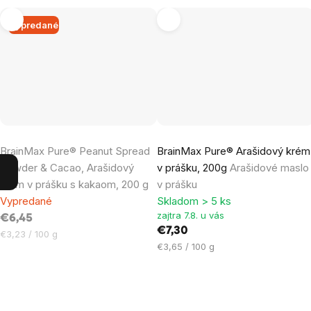
Vypredané
Priemerné
Priemerné
BrainMax Pure® Peanut Spread
BrainMax Pure® Arašidový krém
hodnotenie
hodnotenie
Powder & Cacao, Arašidový
v prášku, 200g
Arašidové maslo
produktu
produktu
krém v prášku s kakaom, 200 g
v prášku
je
je
Vypredané
Skladom > 5 ks
5,0
5,0
zajtra 7.8. u vás
€6,45
z
z
€7,30
Jednotková
€3,23 / 100 g
5
5
Jednotková
€3,65 / 100 g
cena:
hviezdičiek.
hviezdičiek.
cena: