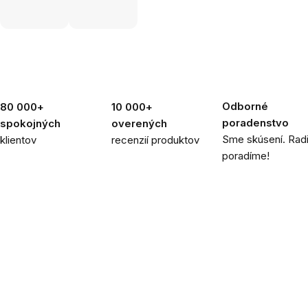
Odborné
80 000+
10 000+
poradenstvo
spokojných
overených
Sme skúsení. Rad
klientov
recenzií produktov
poradíme!