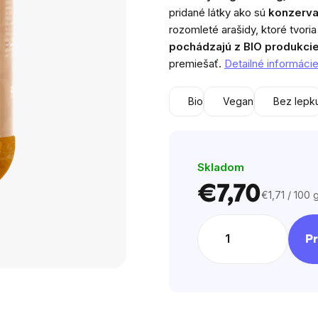
z
pridané látky ako sú
konzerva
5
rozomleté arašidy, ktoré tvori
hviezdičiek.
pochádzajú z BIO produkcie
premiešať.
Detailné informáci
Bio
Vegan
Bez lepk
Skladom
€7,70
€1,71 / 100 
Jednotková
cena:
Pr