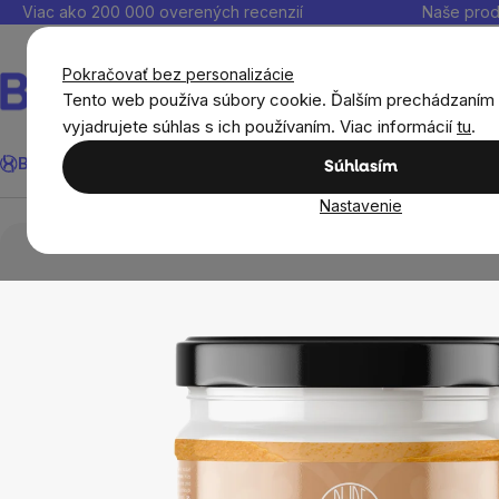
Prejsť
Viac ako 200 000 overených recenzií
Naše prod
na
obsah
Pokračovať bez personalizácie
Tento web používa súbory cookie. Ďalším prechádzaním
vyjadrujete súhlas s ich používaním. Viac informácií
tu
.
Hľadať
BrainMax®
Leto
Ušetri
Ciele
Výživové doplnky
Výhodné 
Súhlasím
Nastavenie
Potraviny
Orechové krémy, džemy a marmelády