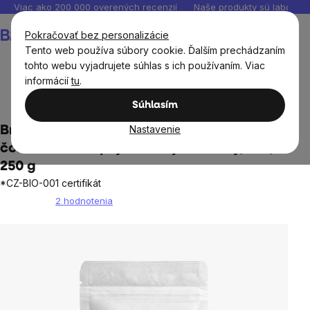
Prejsť
Viac ako 200 000 overených recenzií
Naše produkty sú laborató
na
Nákupný
Pokračovať bez personalizácie
obsah
košík
Tento web používa súbory cookie. Ďalším prechádzaním
tohto webu vyjadrujete súhlas s ich používaním. Viac
informácií
tu
.
Potraviny
Sladké snacky a slané krekry
Čokolády
Súhlasím
Nastavenie
BrainMax Pure® Dark Chocolate 70% Chips,
čokoládové chipsy z horkej čokolády, BIO,
250 g
*CZ-BIO-001 certifikát
2 hodnotenia
Priemerné
hodnotenie
produktu
je
5,0
z
5
hviezdičiek.