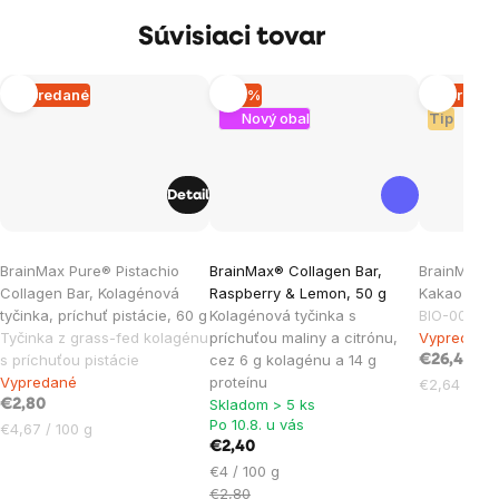
Súvisiaci tovar
Vypredané
–14 %
Vypreda
Nový obal
Tip
Detail
Priemerné
Priemerné
Priemern
BrainMax Pure® Pistachio
BrainMax® Collagen Bar,
BrainMax P
hodnotenie
hodnotenie
hodnoten
Collagen Bar, Kolagénová
Raspberry & Lemon, 50 g
Kakao z Pe
produktu
produktu
produktu
tyčinka, príchuť pistácie, 60 g
Kolagénová tyčinka s
BIO-001 cert
je
je
je
Tyčinka z grass-fed kolagénu
príchuťou maliny a citrónu,
Vypredané
s príchuťou pistácie
cez 6 g kolagénu a 14 g
4,0
5,0
5,0
€26,45
Vypredané
proteínu
Jednotková
€2,64 / 100
z
z
z
Skladom > 5 ks
€2,80
cena:
5
5
5
Po 10.8. u vás
Jednotková
€4,67 / 100 g
hviezdičiek.
hviezdičiek.
hviezdičie
€2,40
cena:
Jednotková
€4 / 100 g
cena:
€2,80