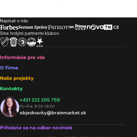
Napísali o nás:
Zápätie
Sme hrdými partnermi klubov:
Informácie pre vás
O firme
Naše projekty
Kontakty
+421 222 205 759
Po–Pia: 8:00–18:00
objednavky@brainmarket.sk
Prihláste sa na odber noviniek