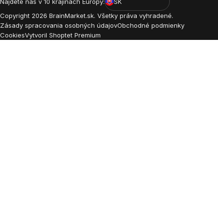
Nájdete nás v 10 krajinách Európy:
SK
Copyright
2026
BrainMarket.sk. Všetky práva vyhradené.
Zásady spracovania osobných údajov
Obchodné podmienky
Cookies
Vytvoril Shoptet Premium