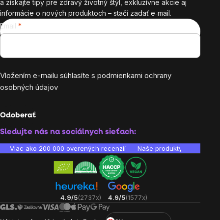
a získajte tipy pre zdravý životný štýl, exkluzívne akcie aj
informácie o nových produktoch – stačí zadať e‑mail.
Email
Vložením e-mailu súhlasíte s
podmienkami ochrany
osobných údajov
Odoberať
Sledujte nás na sociálnych sieťach:
Viac ako 200 000 overených recenzií
Naše produkty sú laborató
4.9/5
(2737x)
4.9/5
(1577x)