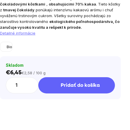
čokoládovými kôstkami
,
obsahujúcimi 70% kakaa
. Tieto kôstky
z
tmavej čokolády
ponúkajú intenzívnu kakaovú arómu i chuť
vyváženú trstinovým cukrom. Všetky suroviny pochádzajú zo
starostlivo kontrolovaného
ekologického poľnohospodárstva, čo
zaručuje vysokú kvalitu a rešpekt k prírode.
Detailné informácie
Bio
Skladom
€6,45
€2,58 / 100 g
Jednotková
cena:
Pridať do košíka