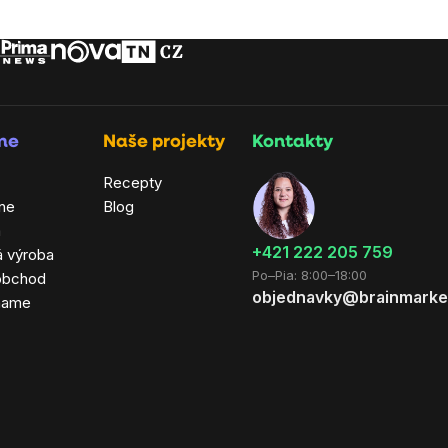
rme
Naše projekty
Kontakty
Recepty
ne
Blog
a
+421 222 205 759
á výroba
Po–Pia: 8:00–18:00
obchod
objednavky@brainmarke
hame