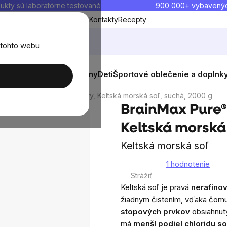
ukty sú laboratórne testované
900 000+ vybavený
Blog
O nás
Doprava a platba
Kontakty
Recepty
 tohto webu
balenia
Novinky
Muži
Ženy
Deti
Športové oblečenie a doplnk
x Pure® Celtic Sea Salt, Dry, Keltská morská soľ, suchá, 2000 g
BrainMax Pure® 
Keltská morská 
Keltská morská soľ
1 hodnotenie
Priemerné
Strážiť
hodnotenie
Keltská soľ je pravá
nerafino
produktu
žiadnym čistením, vďaka čomu
je
stopových prvkov
obsiahnut
5,0
má
menší podiel chloridu s