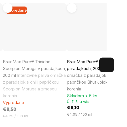
Vypredané
Priemerné
BrainMax Pure® Trinidad
BrainMax Pure® Bhut Jolokia v
hodnotenie
-
Scorpion Moruga v paradajkách,
paradajkách, 200 ml
Pálivá
produktu
200 ml
Intenzívne pálivá omáčka
omáčka z paradajok s chilli
je
z paradajok s chilli papričkou
papričkou Bhut Jolokia a zmes
5,0
Scorpion Moruga a zmesou
korenia
z
korenia
Skladom > 5 ks
5
Út 11.8. u vás
Vypredané
hviezdičiek.
€8,10
€8,50
Jednotková
€4,05 / 100 ml
Jednotková
€4,25 / 100 ml
cena:
cena: