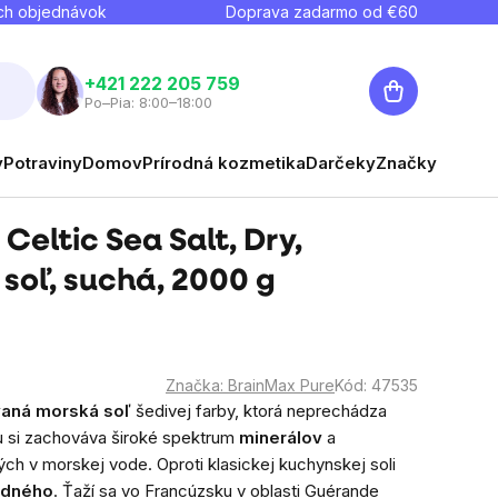
ch objednávok
Doprava zadarmo od €
60
Nákupný
+421 222 205 759
Po–Pia: 8:00–18:00
košík
y
Potraviny
Domov
Prírodná kozmetika
Darčeky
Značky
Celtic Sea Salt, Dry,
soľ, suchá, 2000 g
Značka:
BrainMax Pure
Kód:
47535
vaná morská soľ
šedivej farby, ktorá neprechádza
 si zachováva široké spektrum
minerálov
a
ých v morskej vode. Oproti klasickej kuchynskej soli
odného
. Ťaží sa vo Francúzsku v oblasti Guérande