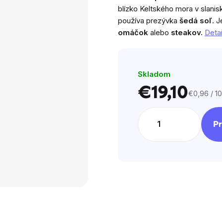
z
blízko Keltského mora v slanis
5
používa prezývka
šedá soľ.
J
hviezdičiek.
omáčok
alebo
steakov.
Detai
Skladom
€19,10
€0,96 / 1
Jednotko
cena:
Pr