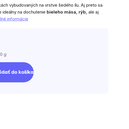
kách vybudovaných na vrstve šedého ílu. Aj preto sa
e ideálny na dochutenie
bieleho mäsa, rýb,
ale aj
lné informácie
00 g
vá
idať do košíka