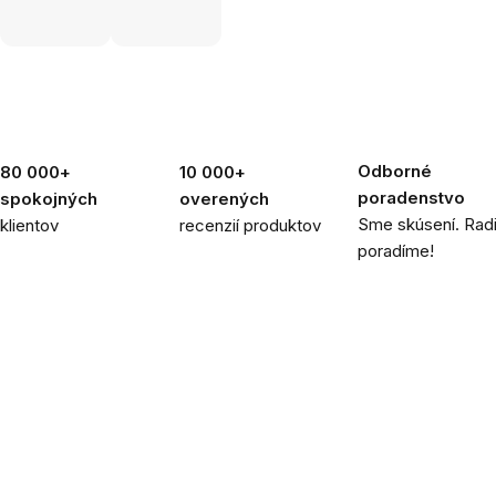
Odborné
80 000+
10 000+
poradenstvo
spokojných
overených
Sme skúsení. Rad
klientov
recenzií produktov
poradíme!