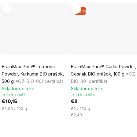
–16 %
Priemerné
Priemerné
BrainMax Pure® Turmeric
BrainMax Pure® Garlic Powder,
hodnotenie
hodnotenie
Powder, Kurkuma BIO prášok,
Cesnak BIO prášok, 100 g
*CZ
produktu
produktu
500 g
*CZ-BIO-001 certifikát
BIO-001 certifikát
je
je
Skladom > 5 ks
Skladom > 5 ks
5,0
5,0
Út 11.8. u vás
Út 11.8. u vás
z
z
€10,15
€2
5
5
Jednotková
Jednotková
€2,03 / 100 g
€2 / 100 g
hviezdičiek.
hviezdičiek.
cena:
cena:
€2,40