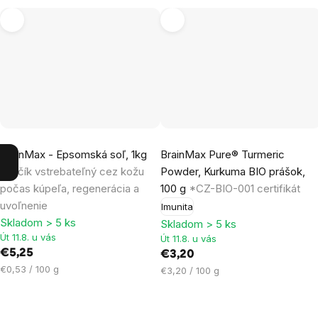
Priemerné
Priemerné
BrainMax - Epsomská soľ, 1kg
BrainMax Pure® Turmeric
hodnotenie
hodnotenie
Horčík vstrebateľný cez kožu
Powder, Kurkuma BIO prášok,
produktu
produktu
počas kúpeľa, regenerácia a
100 g
*CZ-BIO-001 certifikát
je
je
uvoľnenie
Imunita
4,3
5,0
Skladom > 5 ks
Skladom > 5 ks
z
z
Út 11.8. u vás
Út 11.8. u vás
5
5
€5,25
€3,20
hviezdičiek.
hviezdičiek.
Jednotková
€0,53 / 100 g
Jednotková
€3,20 / 100 g
cena:
cena: