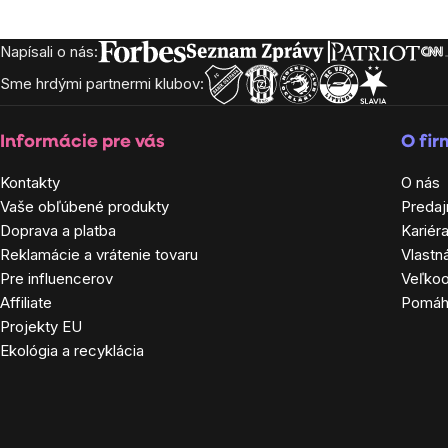
Napísali o nás:
Zápätie
Sme hrdými partnermi klubov:
Informácie pre vás
O fi
Kontakty
O nás
Vaše obľúbené produkty
Predaj
Doprava a platba
Kariér
Reklamácie a vrátenie tovaru
Vlastn
Pre influencerov
Veľko
Affiliate
Pomá
Projekty EU
Ekológia a recyklácia