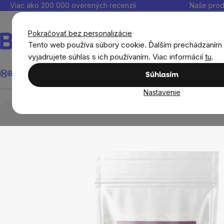
Prejsť
Viac ako 200 000 overených recenzií
Naše prod
na
obsah
Pokračovať bez personalizácie
Tento web používa súbory cookie. Ďalším prechádzaním
vyjadrujete súhlas s ich používaním. Viac informácií
tu
.
Hľadať
BrainMax®
Leto
Ušetri
Ciele
Výživové doplnky
Výhodné 
Súhlasím
Nastavenie
Potraviny
Dochucovadlá a korenie
BrainMa