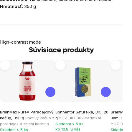
Hmotnosť:
350 g
High-contrast mode
Súvisiace produkty
BrainMax Pure® Paradajkový
Sonnentor Saturejka, BIO, 20
BrainMax P
kečup, 350 g
Poctivý kečup z
g
*CZ-BIO-002 certifikát
Jam, Džem 
paradajok a zmesi korenia
Skladom > 5 ks
*CZ-BIO-001
Po 10.8. u vás
Skladom > 5 ks
Skladom > 