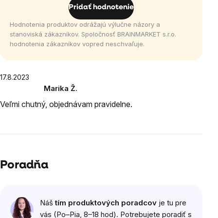
5
Pridať hodnotenie
hviezdičiek.
Hodnotenia produktov odrážajú výlučne názory a
stanoviská zákazníkov. Spoločnosť BRAINMARKET s.r.o.
hodnotenia zákazníkov vopred neschvaľuje.
Výpis
17.8.2023
Marika Ž.
hodnotení
Hodnotenie
Veľmi chutný, objednávam pravidelne.
produktu
je
5
z
5
hviezdičiek.
Poradňa
Výpis
Náš
tím produktových poradcov
je tu pre
diskusií
vás (Po–Pia, 8–18 hod). Potrebujete poradiť s