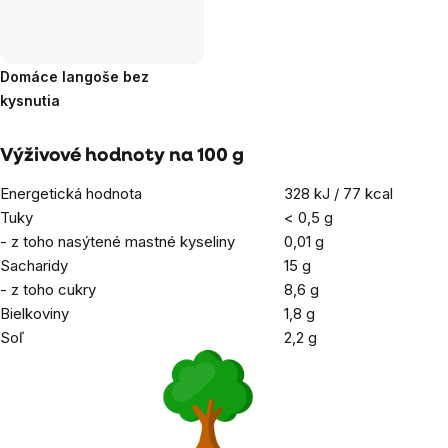
Domáce langoše bez
kysnutia
Výživové hodnoty na 100 g
Energetická hodnota
328 kJ / 77 kcal
Tuky
< 0,5
g
- z toho nasýtené mastné kyseliny
0,01 g
Sacharidy
15 g
- z toho cukry
8,6 g
Bielkoviny
1,8 g
Soľ
2,2 g