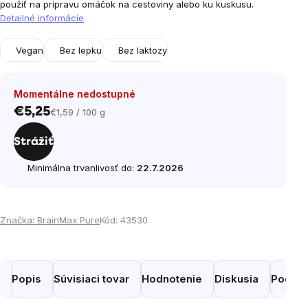
použiť na prípravu omáčok na cestoviny alebo ku kuskusu.
Detailné informácie
Vegan
Bez lepku
Bez laktozy
Momentálne nedostupné
€5,25
€1,59 / 100 g
Jednotková
cena:
Strážiť
Minimálna trvanlivosť do:
22.7.2026
Značka:
BrainMax Pure
Kód:
43530
Popis
Súvisiaci tovar
Hodnotenie
Diskusia
Podobn