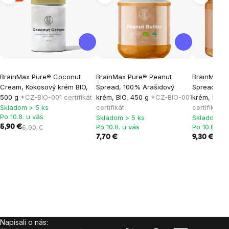
BrainMax Pure® Coconut
BrainMax Pure® Peanut
BrainMax P
Cream, Kokosový krém BIO,
Spread, 100% Arašidový
Spread, 1
500 g
*CZ-BIO-001 certifikát
krém, BIO, 450 g
*CZ-BIO-001
krém, BIO,
Skladom > 5 ks
certifikát
certifikát
Po 10.8. u vás
Skladom > 5 ks
Skladom > 
Po 10.8. u vás
Po 10.8. u 
5,90 €
6,90 €
7,70 €
9,30 €
Napísali o nás:
Zápätie