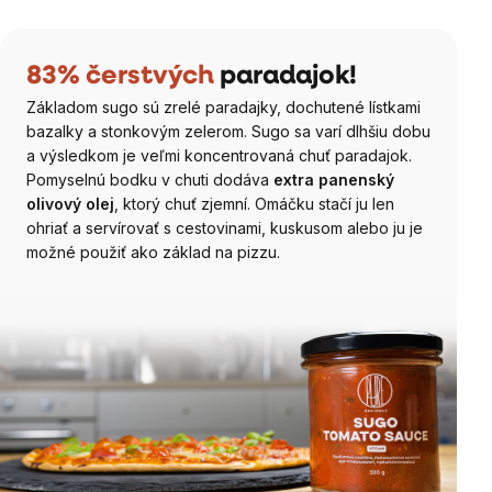
83% čerstvých
paradajok!
Základom sugo sú zrelé paradajky, dochutené lístkami
bazalky a stonkovým zelerom. Sugo sa varí dlhšiu dobu
a výsledkom je veľmi koncentrovaná chuť paradajok.
Pomyselnú bodku v chuti dodáva
extra panenský
olivový olej
, ktorý chuť zjemní. Omáčku stačí ju len
ohriať a servírovať s cestovinami, kuskusom alebo ju je
možné použiť ako základ na pizzu.