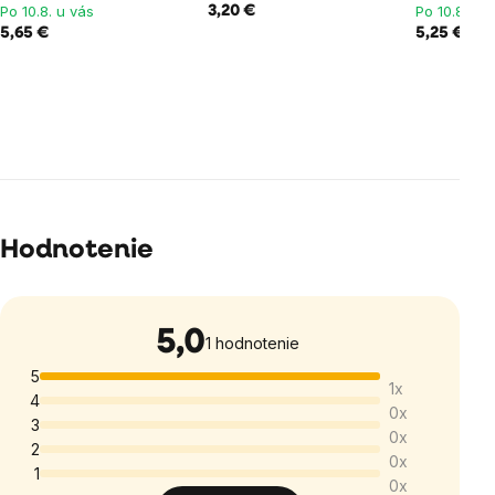
Po 10.8. u vás
Po 10.8. u 
3,20 €
5,65 €
5,25 €
Hodnotenie
5,0
Priemerné
1 hodnotenie
hodnotenie
5
1x
produktu
4
0x
je
3
0x
5,0
2
0x
1
z
0x