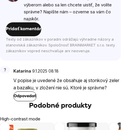
výberom alebo sa len chcete uistiť, že volíte
správne? Napíšte nám – ozveme sa vám čo
najskôr.
Pridať komentár
Texty od zákazníkov v poradni odrážajú výhradne názory a
stanoviská zákazníkov. Spoločnosť BRAINMARKET s.r.o. texty
zákazníkov vopred neschvaľuje ani neoveruje.
Katarína
9.1.2025 08:18
V popise je uvedené že obsahuje aj stonkový zeler
a bazalku, v zložení nie sú. Ktoré je správne?
Odpovedať
Podobné produkty
High-contrast mode
-14 %