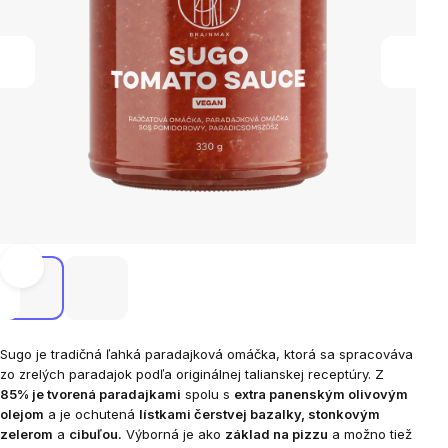
Sugo je tradičná ľahká paradajková omáčka, ktorá sa spracováva
zo zrelých paradajok podľa originálnej talianskej receptúry. Z
85% je tvorená paradajkami
spolu s
extra panenským olivovým
olejom
a je ochutená
lístkami čerstvej bazalky, stonkovým
zelerom
a
cibuľou.
Výborná je ako
základ na pizzu
a možno tiež