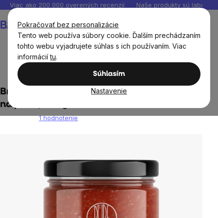
Prejsť
Viac ako 200 000 overených recenzií
Naše produkty sú laborató
na
Nákupný
Pokračovať bez personalizácie
obsah
košík
Tento web používa súbory cookie. Ďalším prechádzaním
tohto webu vyjadrujete súhlas s ich používaním. Viac
informácií
tu
.
Potraviny
Omáčky a pesta
Súhlasím
Nastavenie
BrainMax Pure® Sugo, paradajkový základ
na pizzu, 330 g
1 hodnotenie
Priemerné
hodnotenie
produktu
je
5,0
z
5
hviezdičiek.