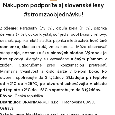
Nákupom podporíte aj slovenské lesy
#stromzaobjednávku!
Zloženie:
Paradajky (73 %), cibuľa biela (11 %), paprika
červená (7 %), cukor kryštál, soľ jedlá, ocot kvasný liehový,
cesnak, paprika mletá sladká, paprika mletá pálivá,
horčičné
semienko
, škorica
mletá
, zmes korenia. Môže obsahovať
stopy
sóje, sezamu
a
škrupinových plodov.
Výrobok je
bezlepkový.
Alergény sú vyznačené
tučným písmom
v
zložení. Odporúčame pred konzumáciou pretrepať.
Minimálna trvanlivosť a číslo šarže v bielom boxe. Po
otvorení spotrebujte do 3 týždňov.
Skladujte pri teplote
od +2
°C do +25°C, po otvorení uchovávajte v chlade
pri teplote +2°C do +6°C a spotrebujte do 3 týždňov.
Pôvod:
Česká republika
Distribútor:
BRAINMARKET s.r.o., Hladnovská 83/93,
Ostrava
Skladovanie:
Na chladnom, suchom a temnom mieste.