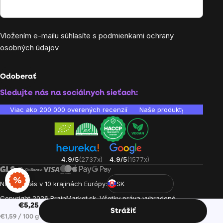
Vložením e-mailu súhlasíte s
podmienkami ochrany
osobných údajov
Odoberať
Sledujte nás na sociálnych sieťach:
Viac ako 200 000 overených recenzií
Naše produkty sú laborató
4.9/5
(2737x)
4.9/5
(1577x)
Nájdete nás v 10 krajinách Európy:
SK
Copyright
2026
BrainMarket.sk. Všetky práva vyhradené.
€5,25
Zásady spracovania osobných údajov
Obchodné podmienky
Strážiť
Jednotková cena:
€1,59 / 100 g
Cookies
Vytvoril Shoptet Premium