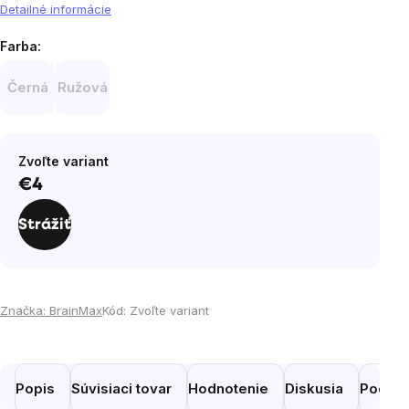
Detailné informácie
Farba:
Černá
Ružová
Zvoľte variant
€4
Jednotková
cena:
Strážiť
Značka:
BrainMax
Kód:
Zvoľte variant
Popis
Súvisiaci tovar
Hodnotenie
Diskusia
Podobn