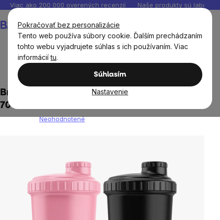
Prejsť
Viac ako 200 000 overených recenzií
Naše produkty sú laborató
na
Nákupný
Pokračovať bez personalizácie
obsah
košík
Tento web používa súbory cookie. Ďalším prechádzaním
tohto webu vyjadrujete súhlas s ich používaním. Viac
informácií
tu
.
Domov
Boxy na jedlo, fľaše, šejkre, tašky
Súhlasím
Nastavenie
BrainMax Women plastový shaker (šejker),
700 ml
Neohodnotené
Priemerné
hodnotenie
produktu
je
0,0
z
5
hviezdičiek.