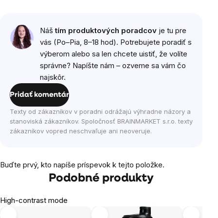
Náš
tím produktových poradcov
je tu pre
vás (Po–Pia, 8–18 hod). Potrebujete poradiť s
výberom alebo sa len chcete uistiť, že volíte
správne? Napíšte nám – ozveme sa vám čo
najskôr.
Pridať komentár
Texty od zákazníkov v poradni odrážajú výhradne názory a
stanoviská zákazníkov. Spoločnosť BRAINMARKET s.r.o. texty
zákazníkov vopred neschvaľuje ani neoveruje.
Buďte prvý, kto napíše príspevok k tejto položke.
Podobné produkty
High-contrast mode