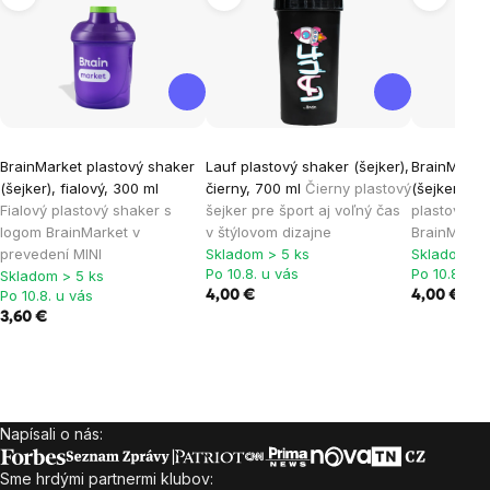
BrainMarket plastový shaker
Lauf plastový shaker (šejker),
BrainMarke
(šejker), fialový, 300 ml
čierny, 700 ml
Čierny plastový
(šejker), č
Fialový plastový shaker s
šejker pre šport aj voľný čas
plastový še
logom BrainMarket v
v štýlovom dizajne
BrainMarke
prevedení MINI
Skladom > 5 ks
Skladom > 
Po 10.8. u vás
Po 10.8. u 
Skladom > 5 ks
Po 10.8. u vás
4,00 €
4,00 €
3,60 €
Napísali o nás:
Zápätie
Sme hrdými partnermi klubov: