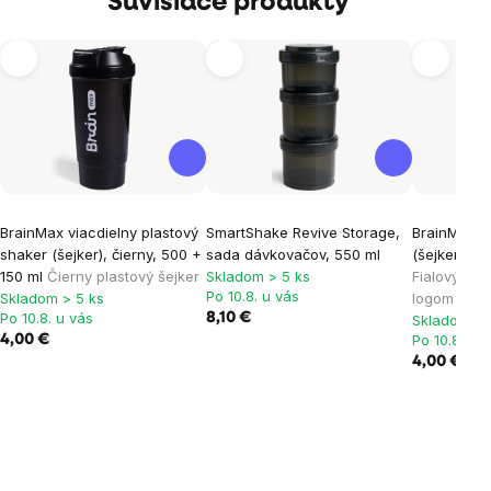
Súvisiace produkty
BrainMax viacdielny plastový
SmartShake Revive Storage,
BrainMarke
shaker (šejker), čierny, 500 +
sada dávkovačov, 550 ml
(šejker), fi
150 ml
Čierny plastový šejker
Skladom > 5 ks
Fialový pla
Po 10.8. u vás
Skladom > 5 ks
logom Brai
Po 10.8. u vás
8,10 €
Skladom > 
Po 10.8. u 
4,00 €
4,00 €