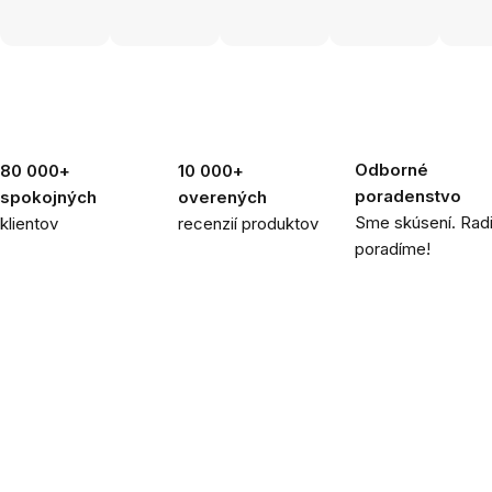
Odborné
80 000+
10 000+
poradenstvo
spokojných
overených
Sme skúsení. Rad
klientov
recenzií produktov
poradíme!