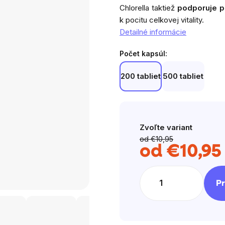
z
Chlorella taktiež
podporuje p
5
k pocitu celkovej vitality.
hv
Detailné informácie
Počet kapsúl:
200 tabliet
500 tabliet
Zvoľte variant
od €10,95
od
€10,95
J
c
Pr