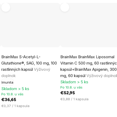
Priemerné
BrainMax S-Acetyl-L-
BrainMax BrainMax Liposomal
hodnotenie
Glutathione®, SAG, 100 mg, 100
Vitamin C 500 mg, 60 rastlinný
produktu
rastlinných kapsúl
Výživový
kapsúl+BrainMax Apigenin, 300
je
doplnok
mg, 60 kapsúl
Výživový doplno
4,8
Skladom > 5 ks
Imunita
z
Po 10.8. u vás
Skladom > 5 ks
5
€52,95
Po 10.8. u vás
hviezdičiek.
Jednotková
€0,88 / 1 kapsula
€36,65
cena:
Jednotková
€0,37 / 1 kapsula
cena: