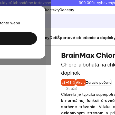
ukty sú laboratórne testované
900 000+ vybavený
Blog
O nás
Doprava a platba
Kontakty
Recepty
 tohto webu
balenia
Novinky
Muži
Ženy
Deti
Športové oblečenie a doplnk
BrainMax Chlor
Chlorella bohatá na ch
doplnok
až –19 %
Akcia
Zdravie pečene
P
Strážiť
h
Chlorella je typická superpot
p
k
normálnej funkcii črevn
je
správne trávenie.
Vďaka ob
0
oxidatívnym stresom
a pri