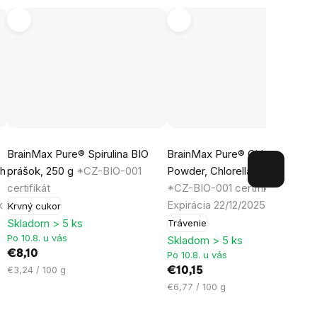
Priemerné
Priemerné
BrainMax Pure® Spirulina BIO
BrainMax Pure® Chlorella
hodnotenie
hodnotenie
ch
prášok, 250 g
*CZ-BIO-001
Powder, Chlorella BIO, 150 g
produktu
produktu
certifikát
*CZ-BIO-001 certifikát//
je
je
k
Expirácia 22/12/2025
Krvný cukor
5,0
5,0
Skladom > 5 ks
Trávenie
z
z
Po 10.8. u vás
Skladom > 5 ks
5
5
€8,10
Po 10.8. u vás
hviezdičiek.
hviezdičiek.
Jednotková
€3,24 / 100 g
€10,15
cena:
Jednotková
€6,77 / 100 g
cena: