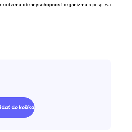
rirodzenú obranyschopnosť organizmu
a prispieva
iezdičiek.
ednotková
ena:
idať do košíka