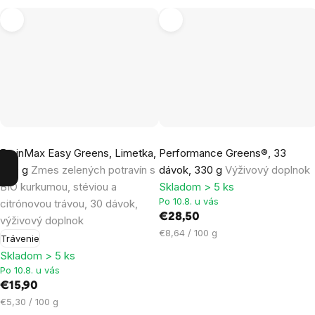
Priemerné
Priemerné
BrainMax Easy Greens, Limetka,
Performance Greens®, 33
hodnotenie
hodnotenie
300 g
Zmes zelených potravín s
dávok, 330 g
Výživový doplnok
produktu
produktu
BIO kurkumou, stéviou a
Skladom > 5 ks
je
je
Po 10.8. u vás
citrónovou trávou, 30 dávok,
5,0
4,7
€28,50
výživový doplnok
z
z
Jednotková
€8,64 / 100 g
Trávenie
5
5
cena:
Skladom > 5 ks
hviezdičiek.
hviezdičiek.
Po 10.8. u vás
€15,90
Jednotková
€5,30 / 100 g