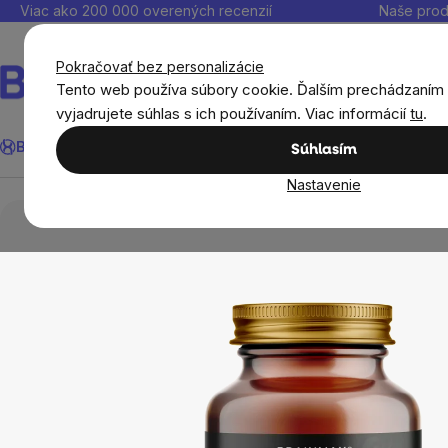
Prejsť
Viac ako 200 000 overených recenzií
Naše prod
na
obsah
Pokračovať bez personalizácie
Tento web používa súbory cookie. Ďalším prechádzaním
vyjadrujete súhlas s ich používaním. Viac informácií
tu
.
Hľadať
BrainMax®
Leto
Ušetri
Ciele
Výživové doplnky
Výhodné 
Súhlasím
Nastavenie
BrainMax®
BrainMax Chlorella Spermidine