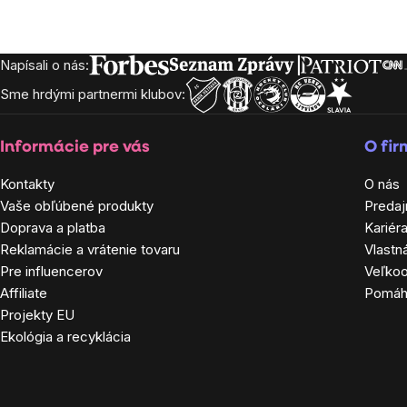
cena:
Napísali o nás:
Zápätie
Sme hrdými partnermi klubov:
Informácie pre vás
O fi
Kontakty
O nás
Vaše obľúbené produkty
Predaj
Doprava a platba
Kariér
Reklamácie a vrátenie tovaru
Vlastn
Pre influencerov
Veľko
Affiliate
Pomá
Projekty EU
Ekológia a recyklácia