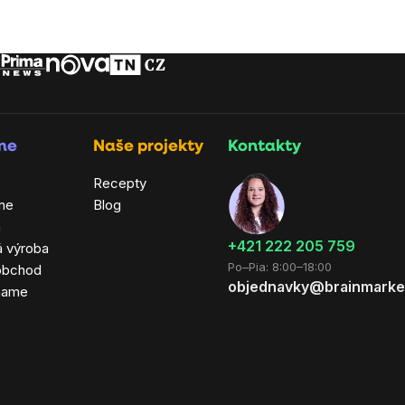
rme
Naše projekty
Kontakty
Recepty
ne
Blog
a
+421 222 205 759
á výroba
Po–Pia: 8:00–18:00
obchod
objednavky@brainmarke
hame