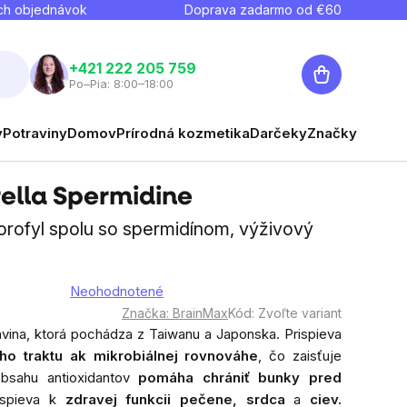
ch objednávok
Doprava zadarmo od €
60
Nákupný
+421 222 205 759
Po–Pia: 8:00–18:00
košík
y
Potraviny
Domov
Prírodná kozmetika
Darčeky
Značky
ella Spermidine
lorofyl spolu so spermidínom, výživový
Neohodnotené
riemerné
Značka:
BrainMax
Kód:
Zvoľte variant
odnotenie
ravina, ktorá pochádza z Taiwanu a Japonska. Prispieva
roduktu
ého traktu ak mikrobiálnej rovnováhe
, čo zaisťuje
sahu antioxidantov
pomáha chrániť bunky pred
,0
spieva k
zdravej funkcii pečene, srdca
a
ciev.