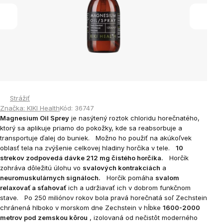
Strážiť
Značka:
KIKI Health
Kód:
36747
Magnesium Oil Sprey
je nasýtený roztok chloridu horečnatého,
ktorý sa aplikuje priamo do pokožky, kde sa reabsorbuje a
transportuje ďalej do buniek.
Možno ho použiť na akúkoľvek
oblasť tela na zvýšenie celkovej hladiny horčíka v tele.
10
strekov zodpovedá dávke 212 mg čistého horčíka.
Horčík
zohráva dôležitú úlohu vo
svalových kontrakciách
a
neuromuskulárnych signáloch.
Horčík pomáha
svalom
relaxovať a sťahovať
ich a udržiavať ich v dobrom funkčnom
stave.
Po 250 miliónov rokov bola pravá horečnatá soľ Zechstein
chránená hlboko v morskom dne Zechstein v hĺbke
1600-2000
metrov pod zemskou kôrou
, izolovaná od nečistôt moderného