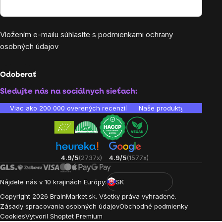
Vložením e-mailu súhlasíte s
podmienkami ochrany
osobných údajov
Odoberať
Sledujte nás na sociálnych sieťach:
Viac ako 200 000 overených recenzií
Naše produkty sú laborató
4.9/5
(2737x)
4.9/5
(1577x)
Nájdete nás v 10 krajinách Európy:
SK
Copyright
2026
BrainMarket.sk. Všetky práva vyhradené.
Zásady spracovania osobných údajov
Obchodné podmienky
Cookies
Vytvoril Shoptet Premium