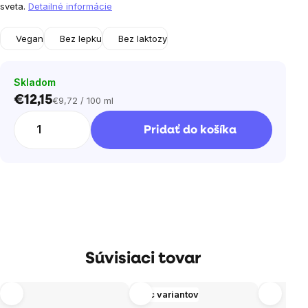
sveta.
Detailné informácie
Vegan
Bez lepku
Bez laktozy
Skladom
€12,15
€9,72 / 100 ml
Jednotková
cena:
Pridať do košíka
Súvisiaci tovar
Viac variantov