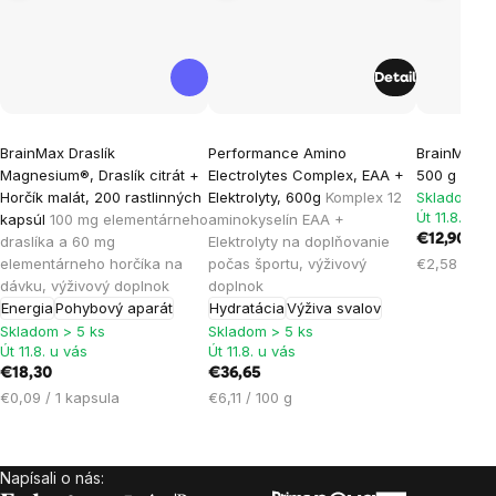
Detail
Priemerné
Priemerné
Priemern
BrainMax Draslík
Performance Amino
BrainMax Gl
hodnotenie
hodnotenie
hodnoten
Magnesium®, Draslík citrát +
Electrolytes Complex, EAA +
500 g
Výži
produktu
produktu
produktu
Horčík malát, 200 rastlinných
Elektrolyty, 600g
Komplex 12
Skladom > 
je
je
je
Út 11.8. u v
kapsúl
100 mg elementárneho
aminokyselín EAA +
€12,90
draslíka a 60 mg
Elektrolyty na doplňovanie
5,0
4,5
4,5
Jednotková
elementárneho horčíka na
počas športu, výživový
€2,58 / 100
z
z
z
cena:
dávku, výživový doplnok
doplnok
5
5
5
Energia
Pohybový aparát
Hydratácia
Výživa svalov
hviezdičiek.
hviezdičiek.
hviezdičie
Skladom > 5 ks
Skladom > 5 ks
Út 11.8. u vás
Út 11.8. u vás
€18,30
€36,65
Jednotková
Jednotková
€0,09 / 1 kapsula
€6,11 / 100 g
cena:
cena:
Napísali o nás:
Zápätie