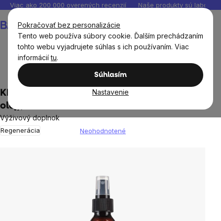
Prejsť
Viac ako 200 000 overených recenzií
Naše produkty sú laborató
na
Nákupný
Pokračovať bez personalizácie
obsah
košík
Tento web používa súbory cookie. Ďalším prechádzaním
tohto webu vyjadrujete súhlas s ich používaním. Viac
informácií
tu
.
Výživové doplnky
Minerály a Multiminerály
Horčík
Súhlasím
Nastavenie
KIKI Health Magnesium oil sprey (horčíkový
olej), 125 ml
Výživový doplnok
Regenerácia
Neohodnotené
Priemerné
hodnotenie
produktu
je
0,0
z
5
hviezdičiek.