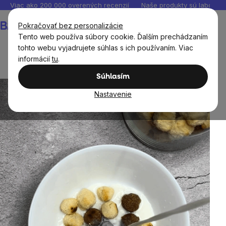
Prejsť
Viac ako 200 000 overených recenzií
Naše produkty sú laborató
na
Nákupný
Pokračovať bez personalizácie
obsah
košík
Tento web používa súbory cookie. Ďalším prechádzaním
tohto webu vyjadrujete súhlas s ich používaním. Viac
informácií
tu
.
Recepty
Sladké recepty
Domáce guličky s mliekom
Súhlasím
Nastavenie