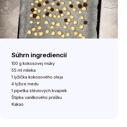
Súhrn ingrediencií
100 g
kokosovej múky
55 ml mlieka
1 lyžička
kokosového oleja
4 lyžice
medu
1
pipetka stéviových kvapiek
Štipka
vanilkového prášku
Kakao