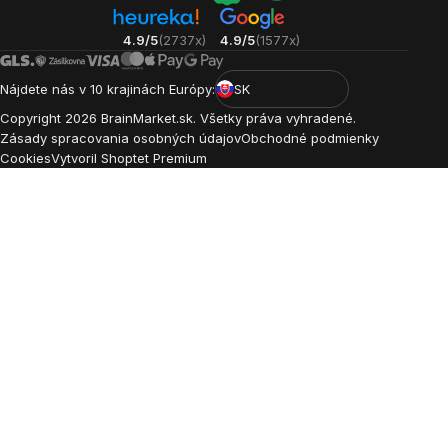
4.9/5
(2737x)
4.9/5
(1577x)
Nájdete nás v 10 krajinách Európy:
SK
Copyright
2026
BrainMarket.sk. Všetky práva vyhradené.
Zásady spracovania osobných údajov
Obchodné podmienky
Cookies
Vytvoril Shoptet Premium