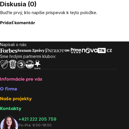
Diskusia (0)
Buďte prvý, kto napíše príspevok k tejto položke.
Pridať komentár
Napísali o nás:
Zápätie
Sme hrdými partnermi klubov:
Informácie pre vás
O firme
Naše projekty
Kontakty
+421 222 205 759
Po–Pia: 8:00–18:00