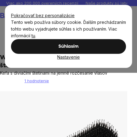
Prejsť
Viac ako 200 000 overených recenzií
Naše produkty sú laborató
na
Nákupný
Pokračovať bez personalizácie
obsah
košík
Tento web používa súbory cookie. Ďalším prechádzaním
tohto webu vyjadrujete súhlas s ich používaním. Viac
informácií
tu
.
Domov
Ekodrogéria
Súhlasím
Nastavenie
WellMax® Kefa na vlasy s diviačími
štetinami
Kefa s diviačími štetinami na jemné rozčesanie vlasov
1 hodnotenie
Priemerné
hodnotenie
produktu
je
5,0
z
5
hviezdičiek.