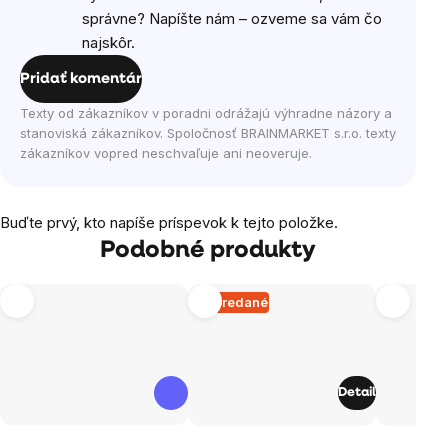
správne? Napíšte nám – ozveme sa vám čo
najskôr.
Pridať komentár
Texty od zákazníkov v poradni odrážajú výhradne názory a
stanoviská zákazníkov. Spoločnosť BRAINMARKET s.r.o. texty
zákazníkov vopred neschvaľuje ani neoveruje.
Buďte prvý, kto napíše príspevok k tejto položke.
Podobné produkty
Vypredané
Detail
Priemerné