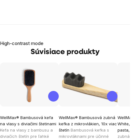
High-contrast mode
Súvisiace produkty
WellMax® Bambusová kefa
WellMax® Bambusová zubná
WellMax® F
na vlasy s diviačími štetinami
kefka z mikrovlákien, 10x viac
White, Čier
Kefa na vlasy z bambusu a
štetín
Bambusová kefka s
pasta, 105
diviačích štetín pre ľahké
mikrovláknami pre účinné
zubná past