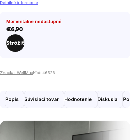
Detailné informácie
Momentálne nedostupné
€6,90
Jednotková
cena:
Strážiť
Značka:
WellMax
Kód:
46526
Popis
Súvisiaci tovar
Hodnotenie
Diskusia
Podobn