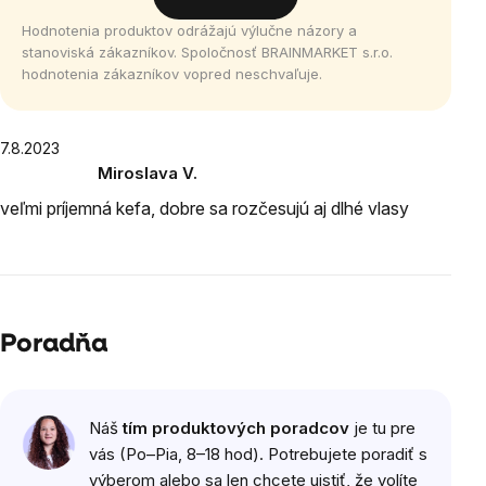
hviezdičiek.
Hodnotenia produktov odrážajú výlučne názory a
stanoviská zákazníkov. Spoločnosť BRAINMARKET s.r.o.
hodnotenia zákazníkov vopred neschvaľuje.
Výpis
7.8.2023
Miroslava V.
hodnotení
Hodnotenie
veľmi príjemná kefa, dobre sa rozčesujú aj dlhé vlasy
produktu
je
5
z
5
hviezdičiek.
Poradňa
Náš
tím produktových poradcov
je tu pre
vás (Po–Pia, 8–18 hod). Potrebujete poradiť s
výberom alebo sa len chcete uistiť, že volíte