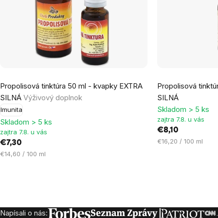
Priemerné
Propolisová tinktúra 50 ml - kvapky EXTRA
Propolisová tinkt
hodnotenie
SILNÁ
Výživový doplnok
SILNÁ
produktu
Skladom > 5 ks
Imunita
je
zajtra 7.8. u vás
Skladom > 5 ks
5,0
€8,10
zajtra 7.8. u vás
z
Jednotková
€16,20 / 100 ml
€7,30
5
cena:
Jednotková
€14,60 / 100 ml
hviezdičiek.
cena:
Ovládacie
prvky
Napísali o nás:
Zápätie