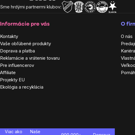
výpisu
Sme hrdými partnermi klubov:
Informácie pre vás
O fi
Kontakty
O nás
Vaše obľúbené produkty
Predaj
Doprava a platba
Kariér
Reklamácie a vrátenie tovaru
Vlastn
Pre influencerov
Veľko
Affiliate
Pomá
Projekty EU
Ekológia a recyklácia
Viac ako
Naše
900 000+
Doprava