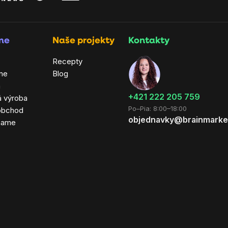
rme
Naše projekty
Kontakty
Recepty
ne
Blog
a
+421 222 205 759
á výroba
Po–Pia: 8:00–18:00
obchod
objednavky@brainmarke
hame