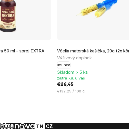
Priemerné
úra 50 ml - sprej EXTRA
Včelia materská kašička, 20g (2x kô
hodnotenie
Výživový doplnok
produktu
Imunita
je
Skladom > 5 ks
4,0
zajtra 7.8. u vás
z
€26,45
5
Jednotková
€132,25 / 100 g
hviezdičiek.
cena: