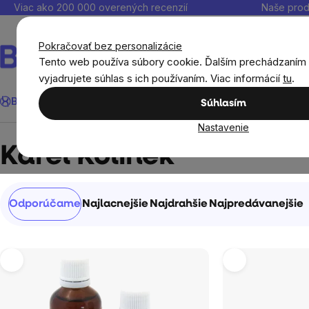
Prejsť
Viac ako 200 000 overených recenzií
Naše prod
na
obsah
Pokračovať bez personalizácie
Tento web používa súbory cookie. Ďalším prechádzaním
vyjadrujete súhlas s ich používaním. Viac informácií
tu
.
Hľadať
BrainMax®
Leto
Ušetri
Ciele
Výživové doplnky
Výhodné 
Súhlasím
Nastavenie
Predávané značky
Karel Kolínek
Karel Kolínek
Radenie
Odporúčame
Najlacnejšie
Najdrahšie
Najpredávanejšie
produktov
Výpis
produktov