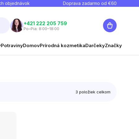
ch objednávok
Doprava zadarmo od €
60
Nákupný
+421 222 205 759
Po–Pia: 8:00–18:00
košík
y
Potraviny
Domov
Prírodná kozmetika
Darčeky
Značky
3
položiek celkom