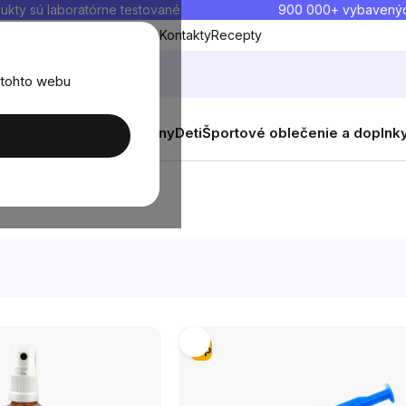
ukty sú laboratórne testované
900 000+ vybavený
Blog
O nás
Doprava a platba
Kontakty
Recepty
 tohto webu
balenia
Novinky
Muži
Ženy
Deti
Športové oblečenie a doplnk
Tip