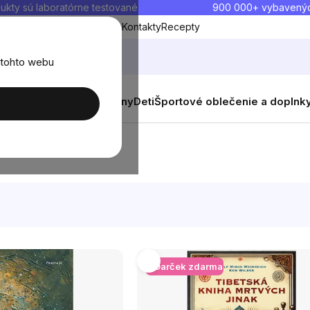
ukty sú laboratórne testované
900 000+ vybavený
Blog
O nás
Doprava a platba
Kontakty
Recepty
 tohto webu
balenia
Novinky
Muži
Ženy
Deti
Športové oblečenie a doplnk
+ Darček zdarma