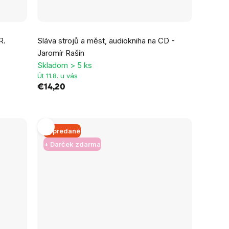
R.
Sláva strojů a měst, audiokniha na CD -
Jaromír Rašín
Skladom > 5 ks
Út 11.8. u vás
€14,20
Vypredané
+ Darček zdarma