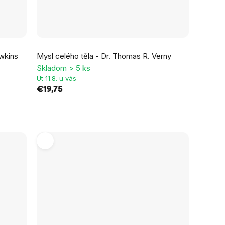
awkins
Mysl celého těla - Dr. Thomas R. Verny
Skladom > 5 ks
Út 11.8. u vás
€19,75