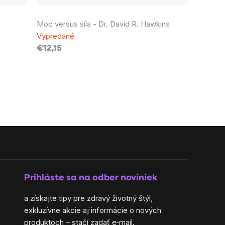
Moc versus síla - Dr. David R. Hawkins
Vypredané
€12,15
Prihláste sa na odber noviniek
a získajte tipy pre zdravý životný štýl,
exkluzívne akcie aj informácie o nových
produktoch – stačí zadať e‑mail.