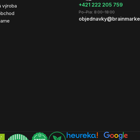
+421 222 205 759
á výroba
Po–Pia: 8:00–18:00
obchod
objednavky@brainmarke
hame