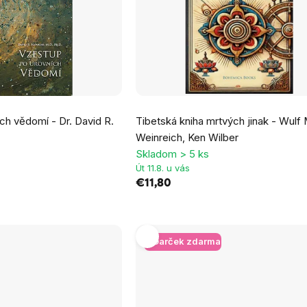
ch vědomí - Dr. David R.
Tibetská kniha mrtvých jinak - Wulf 
Weinreich, Ken Wilber
Skladom > 5 ks
Út 11.8. u vás
€11,80
+ Darček zdarma