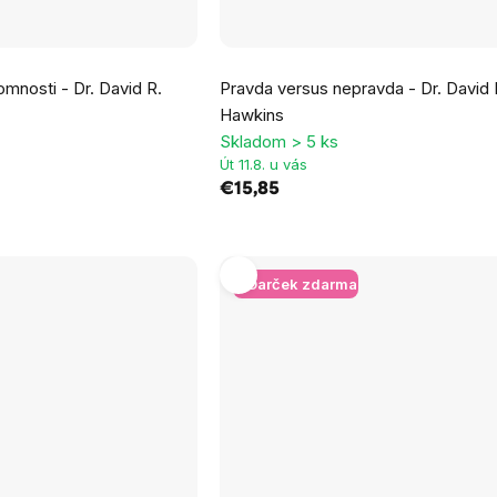
Priemerné
omnosti - Dr. David R.
Pravda versus nepravda - Dr. David 
hodnotenie
Hawkins
produktu
Skladom > 5 ks
je
Út 11.8. u vás
5,0
€15,85
z
5
hviezdičiek.
+ Darček zdarma