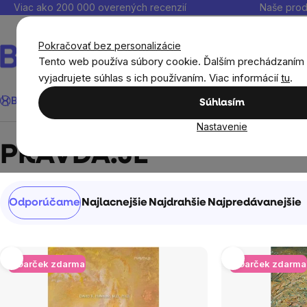
Prejsť
Viac ako 200 000 overených recenzií
Naše prod
na
obsah
Pokračovať bez personalizácie
Tento web používa súbory cookie. Ďalším prechádzaním
vyjadrujete súhlas s ich používaním. Viac informácií
tu
.
Hľadať
BrainMax®
Leto
Ušetri
Ciele
Výživové doplnky
Výhodné 
Súhlasím
Nastavenie
Predávané značky
PRAVDA.JE
PRAVDA.JE
Radenie
Odporúčame
Najlacnejšie
Najdrahšie
Najpredávanejšie
produktov
Výpis
+ Darček zdarma
+ Darček zdarma
produktov