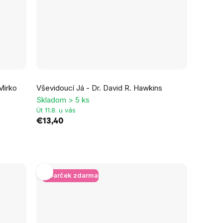
Mirko
Vševidoucí Já - Dr. David R. Hawkins
Skladom > 5 ks
Út 11.8. u vás
€13,40
+ Darček zdarma