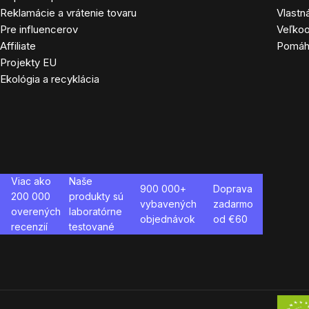
Reklamácie a vrátenie tovaru
Vlastn
Pre influencerov
Veľko
Affiliate
Pomá
Projekty EU
Ekológia a recyklácia
Viac ako
Naše
900 000+
Doprava
200 000
produkty sú
vybavených
zadarmo
overených
laboratórne
objednávok
od €
60
recenzií
testované