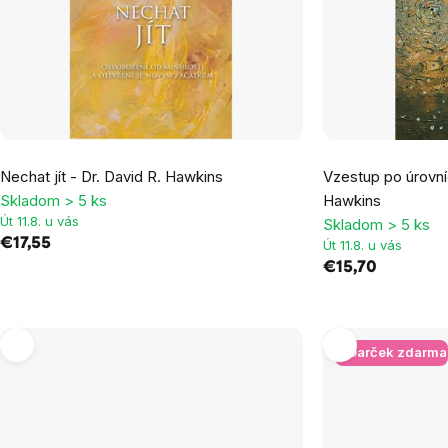
Priemerné
Priemerné
Nechat jít - Dr. David R. Hawkins
Vzestup po úrovní
hodnotenie
hodnotenie
Skladom > 5 ks
Hawkins
produktu
produktu
Út 11.8. u vás
Skladom > 5 ks
je
je
€17,55
Út 11.8. u vás
5,0
5,0
€15,70
z
z
5
5
hviezdičiek.
hviezdičiek.
+ Darček zdarma