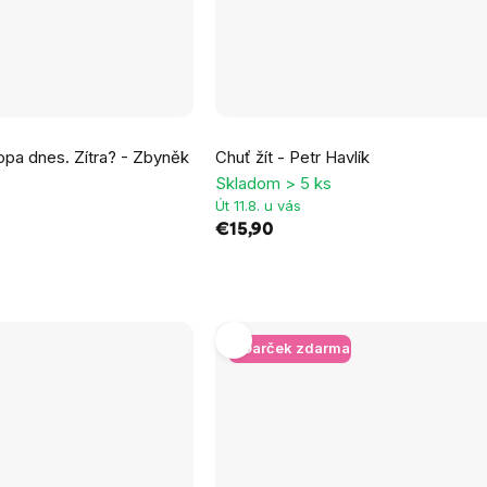
opa dnes. Zítra? - Zbyněk
Chuť žít - Petr Havlík
Skladom > 5 ks
Út 11.8. u vás
€15,90
+ Darček zdarma