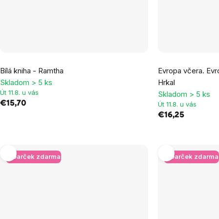
Priemerné
Bílá kniha - Ramtha
Evropa včera. Evr
hodnotenie
Skladom > 5 ks
Hrkal
produktu
Út 11.8. u vás
Skladom > 5 ks
je
€15,70
Út 11.8. u vás
5,0
€16,25
z
5
hviezdičiek.
+ Darček zdarma
+ Darček zdarma