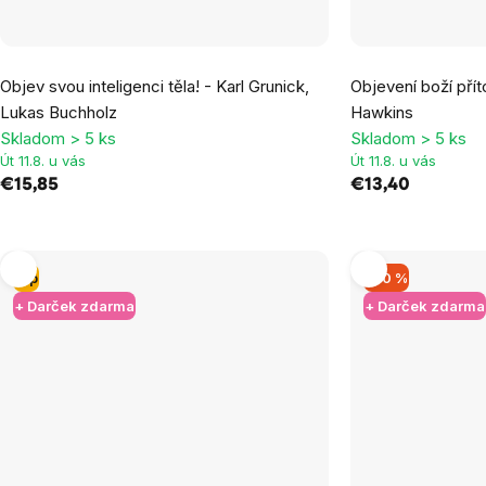
Objev svou inteligenci těla! - Karl Grunick,
Objevení boží přít
Lukas Buchholz
Hawkins
Skladom > 5 ks
Skladom > 5 ks
Út 11.8. u vás
Út 11.8. u vás
€15,85
€13,40
Tip
–20 %
+ Darček zdarma
+ Darček zdarma