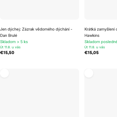
Jen dýchej: Zázrak vědomého dýchání -
Krátká zamyšlení o
Dan Brulé
Hawkins
Skladom > 5 ks
Skladom posledné
Út 11.8. u vás
Út 11.8. u vás
€15,50
€15,05