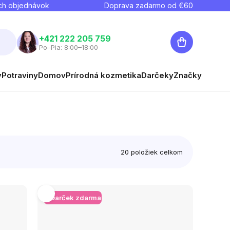
ch objednávok
Doprava zadarmo od €
60
Nákupný
+421 222 205 759
Po–Pia: 8:00–18:00
košík
y
Potraviny
Domov
Prírodná kozmetika
Darčeky
Značky
20
položiek celkom
+ Darček zdarma