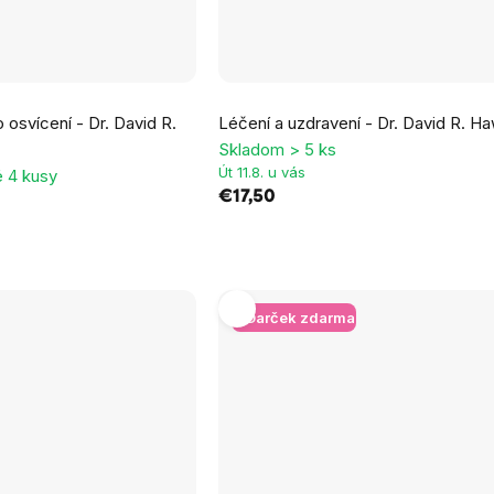
Priemerné
 osvícení - Dr. David R.
Léčení a uzdravení - Dr. David R. H
hodnotenie
Skladom > 5 ks
produktu
Út 11.8. u vás
 4 kusy
je
€17,50
5,0
z
5
hviezdičiek.
+ Darček zdarma