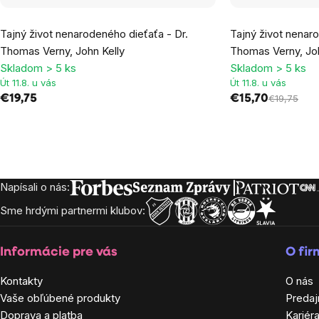
Priemerné
Tajný život nenarodeného dieťaťa - Dr.
Tajný život nenar
hodnotenie
Thomas Verny, John Kelly
Thomas Verny, Joh
produktu
Skladom > 5 ks
Skladom > 5 ks
je
Út 11.8. u vás
Út 11.8. u vás
5,0
€19,75
€15,70
€19,75
z
5
hviezdičiek.
Ovládacie
prvky
Napísali o nás:
Zápätie
výpisu
Sme hrdými partnermi klubov:
Informácie pre vás
O fi
Kontakty
O nás
Vaše obľúbené produkty
Predaj
Doprava a platba
Kariér