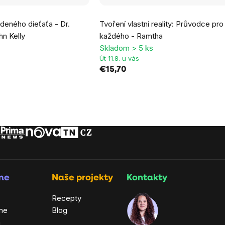
odeného dieťaťa - Dr.
Tvoření vlastní reality: Průvodce pro
n Kelly
každého - Ramtha
Skladom > 5 ks
Út 11.8. u vás
€15,70
rme
Naše projekty
Kontakty
Recepty
ne
Blog
a