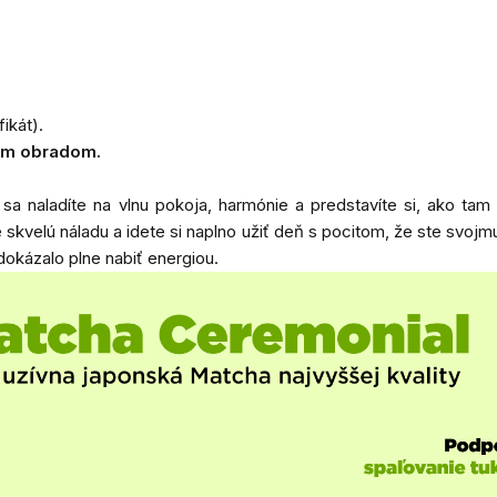
ikát).
ým obradom.
sa naladíte na vlnu pokoja, harmónie a predstavíte si, ako ta
skvelú náladu a idete si naplno užiť deň s pocitom, že ste svojmu
dokázalo plne nabiť energiou.