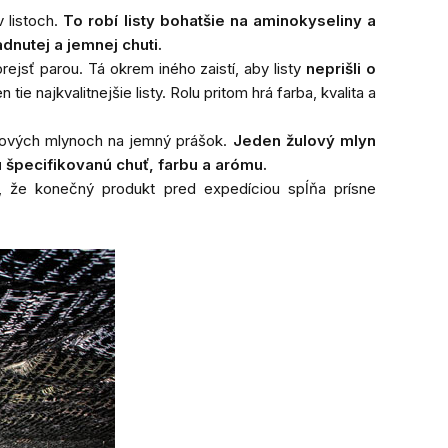
 listoch.
To robí listy bohatšie na aminokyseliny a
dnutej a jemnej chuti.
rejsť parou. Tá okrem iného zaistí, aby listy
neprišli o
e najkvalitnejšie listy. Rolu pritom hrá farba, kvalita a
žulových mlynoch na jemný prášok.
Jeden žulový mlyn
u špecifikovanú chuť, farbu a arómu.
o, že konečný produkt pred expedíciou spĺňa prísne