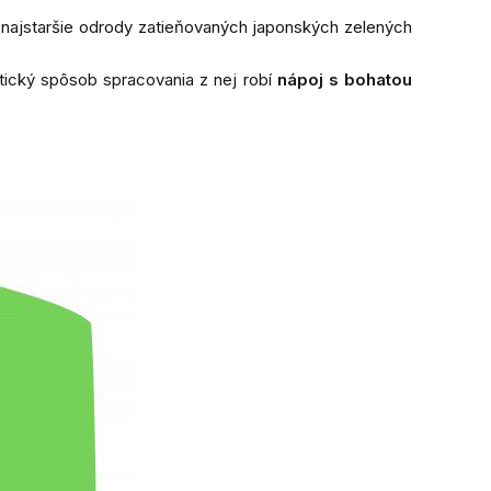
i najstaršie odrody zatieňovaných japonských zelených
tický spôsob spracovania z nej robí
nápoj s bohatou