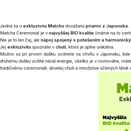
Jedná sa o
exkluzívnu Matchu
dovážanú
priamo z Japonska
.
Matcha Ceremonial je v
najvyššej BIO kvalite
(máme na to certif
Nie je to len čaj, ale
nápoj spojený s potešením a harmonick
Jej
exkluzivitu
spoznáte v
chuti
, ktorá je úplne unikátna.
Možno sa pri prvom dúšku ocitnete na chvíľu v Japonsku, kde 
druhému dúšku ucítite nával energie, všetko je v rovnováhe, máte 
tradičnému ceremoniáli. skvelej chuti a množstve účinných látok 