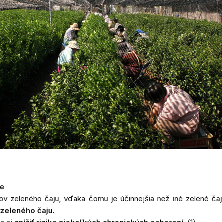
je
tov zeleného čaju, vďaka čomu je účinnejšia než iné zelené ča
o zeleného čaju.