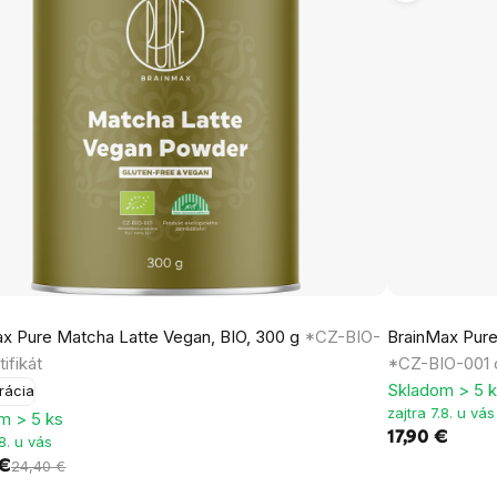
x Pure Matcha Latte Vegan, BIO, 300 g
*CZ-BIO-
BrainMax Pure
tifikát
*CZ-BIO-001 c
Skladom > 5 
rácia
zajtra 7.8. u vás
m > 5 ks
17,90 €
.8. u vás
 €
24,40 €