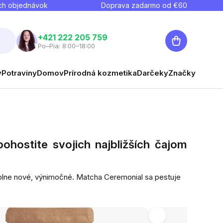
ch objednávok
Doprava zadarmo od €
60
Nákupný
+421 222 205 759
Po–Pia: 8:00–18:00
košík
y
Potraviny
Domov
Prírodná kozmetika
Darčeky
Značky
ohostite svojich najbližších čajom
 úplne nové, výnimočné. Matcha Ceremonial sa pestuje