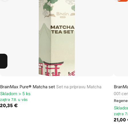
BrainMax Pure® Matcha set
Set na prípravu Matcha
BranMa
Skladom > 5 ks
001 cer
zajtra 7.8. u vás
Regene
20,35 €
Sklado
zajtra 7
21,00