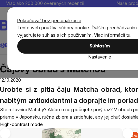
Prejsť
Viac ako 200 000 overených recenzií
Naše prod
na
obsah
Pokračovať bez personalizácie
Tento web používa súbory cookie. Ďalším prechádzaním
vyjadrujete súhlas s ich používaním. Viac informácií
tu
.
Hľadať
BrainMax®
Leto
Ušetri
Ciele
Výživové doplnky
Výhodné 
Súhlasím
Nastavenie
Blog
Čajový obrad s Matchou
Čajový obrad s Matchou
12.10.2020
Urobte si z pitia čaju Matcha obrad, kto
nabitým antioxidantmi a doprajte im poriad
Ste milovníci Matchy? Alebo o nej počujete prvý raz? V oboch pr
priamo v Japonsku, ručne zbiera a zatieňuje, aby jej chuť dosiahl
High-contrast mode
-14 %