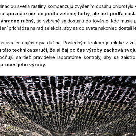
ináciou svetla rastliny kompenzujú zvýšením obsahu chlorofylu v
u spoznáte nie len podľa zelenej farby, ale tiež podľa nasla
 výhradne ručný
, tie vybrané sa dostanú do továrne, kde musia p
í prichádza na rad selekcia, aby sa do sveta nakoniec dostali len ti
zostáva len najčistejšia dužina. Posledným krokom je mletie v 
n táto technika zaručí, že si čaj po čas výroby zachová svoj
ňujú sa tiež pravidelné laboratórne kontroly, aby sa zaistil
ý proces jeho výroby.