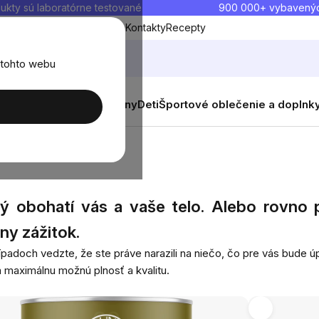
ukty sú laboratórne testované
900 000+ vybavený
Blog
O nás
Doprava a platba
Kontakty
Recepty
 tohto webu
balenia
Novinky
Muži
Ženy
Deti
Športové oblečenie a doplnk
rý obohatí vás a vaše telo. Alebo rovno p
ny zážitok.
ípadoch vedzte, že ste práve narazili na niečo, čo pre vás bude
a maximálnu možnú plnosť a kvalitu.