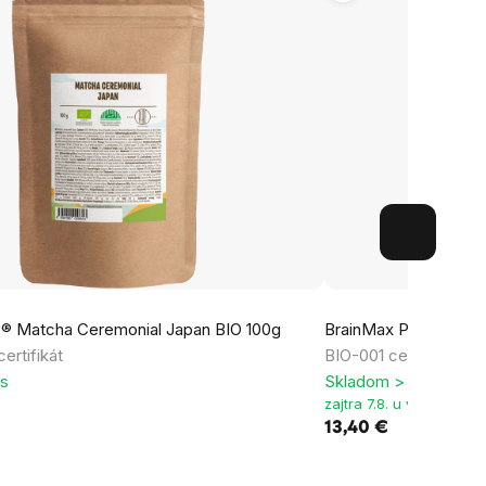
® Matcha Ceremonial Japan BIO 100g
BrainMax Pure® Matc
ertifikát
BIO-001 certifikát
ks
Skladom > 5 ks
zajtra 7.8. u vás
13,40 €