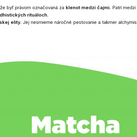
môže byť právom označovaná za
klenot medzi čajmi
. Patrí medz
dhistických rituáloch
.
kej elity.
Jej nesmierne náročné pestovanie a takmer alchymis