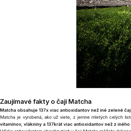
Zaujímavé fakty o čaji Matcha
Matcha obsahuje 137x viac antioxidantov než iné zelené ča
Matcha je vyrobená, ako už viete, z jemne mletých celých lis
vitamínov, vlákniny a 137krát viac antioxidantov než z inéh