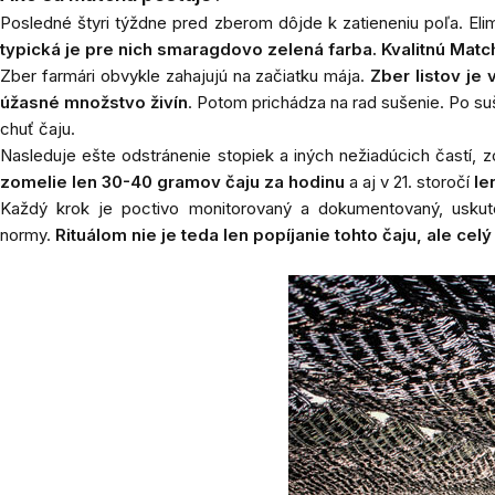
Posledné štyri týždne pred zberom dôjde k zatieneniu poľa. Elim
typická je pre nich smaragdovo zelená farba. Kvalitnú Match
Zber farmári obvykle zahajujú na začiatku mája.
Zber listov je
úžasné množstvo živín
. Potom prichádza na rad sušenie. Po sušen
chuť čaju.
Nasleduje ešte odstránenie stopiek a iných nežiadúcich častí, 
zomelie len 30-40 gramov čaju za hodinu
a aj v 21. storočí
le
Každý krok je poctivo monitorovaný a dokumentovaný, uskutoč
normy.
Rituálom nie je teda len popíjanie tohto čaju, ale cel