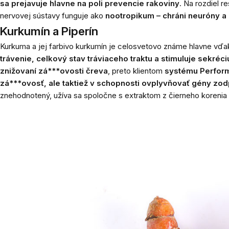
sa prejavuje hlavne na poli prevencie rakoviny
. Na rozdiel r
nervovej sústavy funguje ako
nootropikum – chráni neuróny a
Kurkumín a Piperín
Kurkuma a jej farbivo kurkumín je celosvetovo známe hlavne vďaka
trávenie, celkový stav tráviaceho traktu a stimuluje sekréc
znižovaní zá***ovosti čreva
, preto klientom
systému Perfor
zá***ovosť, ale taktiež v schopnosti ovplyvňovať gény z
znehodnotený, užíva sa spoločne s extraktom z čierneho korenia 