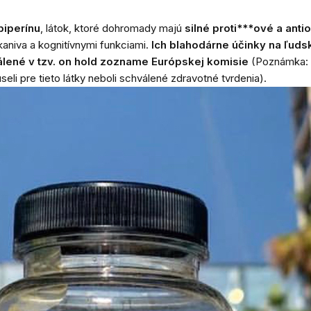
piperínu
, látok, ktoré dohromady majú
silné proti***ové a anti
niva a kognitívnymi funkciami.
Ich blahodárne účinky na ľuds
lené v tzv. on hold zozname Európskej komisie
(Poznámka: E
i pre tieto látky neboli schválené zdravotné tvrdenia).