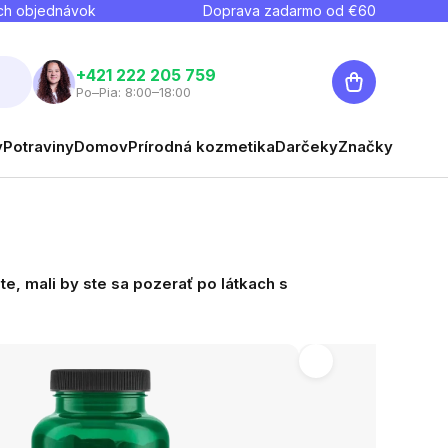
ch objednávok
Doprava zadarmo od €
60
Nákupný
+421 222 205 759
Po–Pia: 8:00–18:00
košík
y
Potraviny
Domov
Prírodná kozmetika
Darčeky
Značky
e, mali by ste sa pozerať po látkach s