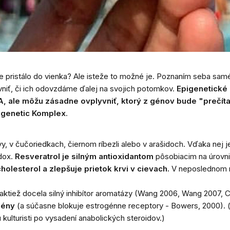
ave pristálo do vienka? Ale isteže to možné je. Poznaním seba 
vniť, či ich odovzdáme ďalej na svojich potomkov.
Epigenetické
NA, ale môžu zásadne ovplyvniť, ktorý z génov bude "prečít
igenetic Komplex
.
évy, v čučoriedkach, čiernom ríbezli alebo v arašidoch. Vďaka nej 
dox.
Resveratrol je silným antioxidantom
pôsobiacim na úrovni
holesterol a zlepšuje prietok krvi v cievach.
V neposlednom r
e taktiež docela silný inhibítor aromatázy (Wang 2006, Wang 2007,
ogény
(a súčasne blokuje estrogénne receptory - Bowers, 2000). 
ú kulturisti po vysadení anabolických steroidov.)