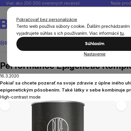
Prejsť
Viac ako 200 000 overených recenzií
Naše prod
na
obsah
Pokračovať bez personalizácie
Tento web používa súbory cookie. Ďalším prechádzaním
vyjadrujete súhlas s ich používaním. Viac informácií
tu
.
Hľadať
BrainMax®
Leto
Ušetri
Ciele
Výživové doplnky
Výhodné 
Súhlasím
Nastavenie
Blog
Performance Epigenetic Komplex
Performance Epigenetic Kompl
16.3.2020
Pokiaľ sa chcete pozerať na svoje zdravie z úplne iného uh
epigenetickým pôsobením. Také látky v sebe kombinuje p
High-contrast mode