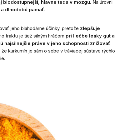
aj
biodostupnejší, hlavne teda v mozgu
. Na úrovni
ú a dlhodobú pamäť.
ťovať jeho blahodárne účinky, pretože
zlepšuje
ho traktu je tiež silným hráčom
pri liečbe
leaky gut
a
 najsilnejšie práve v jeho schopnosti znižovať
, že kurkumín je sám o sebe v tráviacej sústave rýchlo
ie.