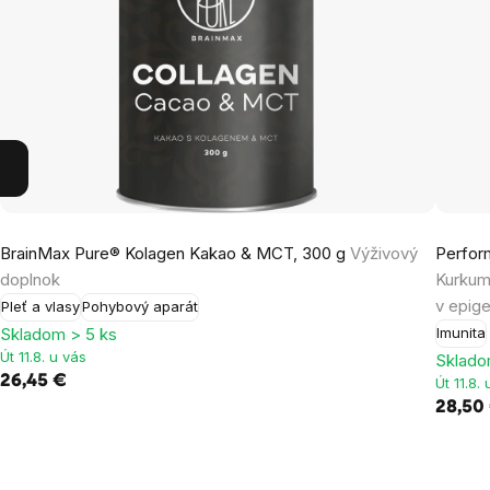
BrainMax Pure® Kolagen Kakao & MCT, 300 g
Výživový
Perfor
doplnok
Kurkumí
v epig
Pleť a vlasy
Pohybový aparát
Skladom > 5 ks
Imunita
Út 11.8. u vás
Sklado
26,45 €
Út 11.8.
28,50