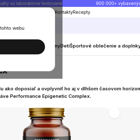
ukty sú laboratórne testované
900 000+ vybavený
Blog
O nás
Doprava a platba
Kontakty
Recepty
 tohto webu
balenia
Novinky
Muži
Ženy
Deti
Športové oblečenie a doplnk
ex
lu ako doposiaľ a ovplyvniť ho aj v dlhšom časovom horizont
ráve
Performance Epigenetic Complex
.