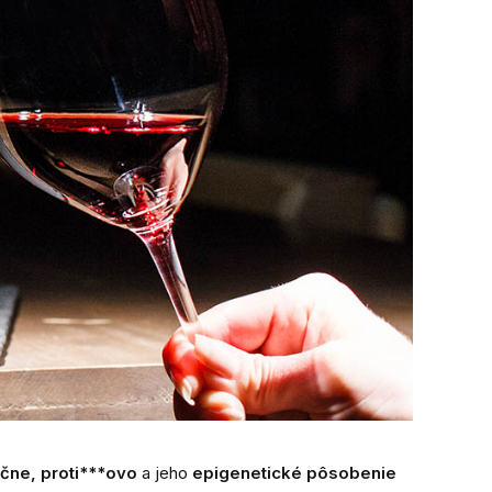
ačne, proti***ovo
a jeho
epigenetické pôsobenie