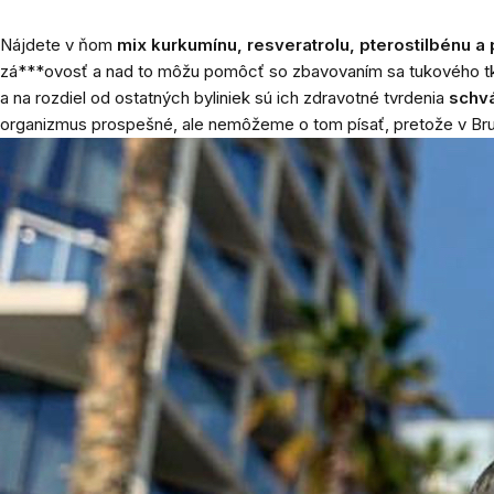
Nájdete v ňom
mix kurkumínu, resveratrolu, pterostilbénu a 
zá***ovosť a nad to môžu pomôcť so zbavovaním sa tukového tka
a na rozdiel od ostatných byliniek sú ich zdravotné tvrdenia
schvá
organizmus prospešné, ale nemôžeme o tom písať, pretože v Brusel