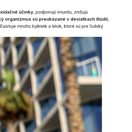
oxidačné účinky
, podporujú imunitu, znižujú
ký organizmus sú preukázané v desiatkach štúdií
,
xistuje mnoho byliniek a látok, ktoré sú pre ľudský