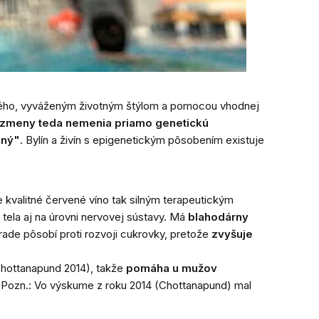
samého, vyváženým životným štýlom a pomocou vhodnej
 zmeny teda nemenia priamo genetickú
aný"
. Bylín a živín s epigenetickým pôsobením existuje
je kvalitné červené víno
tak silným terapeutickým
 tela aj na úrovni nervovej sústavy. Má
blahodárny
ade pôsobí proti rozvoji cukrovky, pretože
zvyšuje
 Chottanapund 2014), takže
pomáha u mužov
(
Pozn.: Vo výskume z roku 2014 (Chottanapund) mal