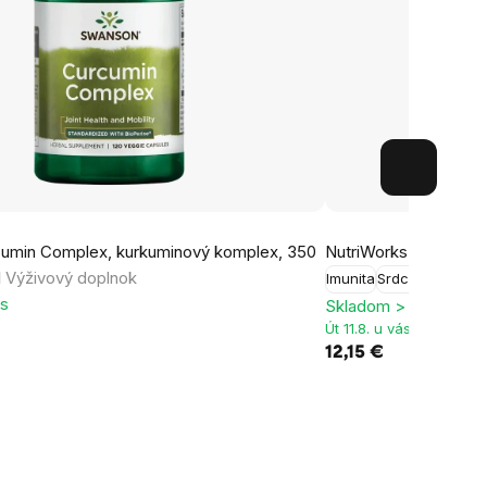
umin Complex, kurkuminový komplex, 350
NutriWorks Strong O
l
Výživový doplnok
Imunita
Srdce a cievy
ks
Skladom > 5 ks
Út 11.8. u vás
12,15 €