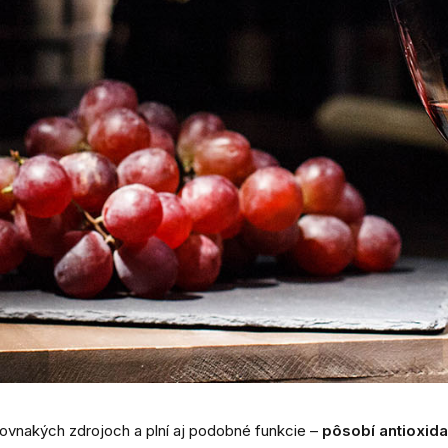
 rovnakých zdrojoch a plní aj podobné funkcie –
pôsobí antioxid