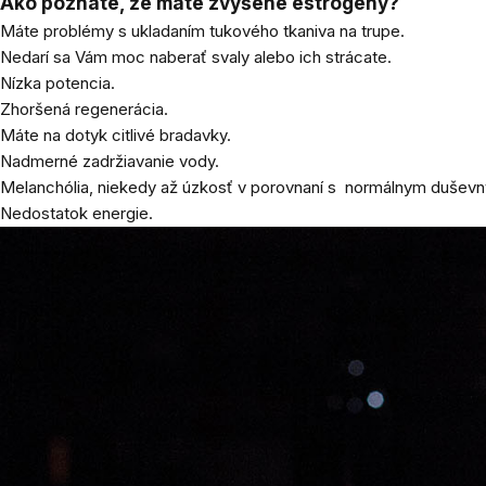
Ako poznáte, že máte zvýšené estrogény?
Máte problémy s ukladaním tukového tkaniva na trupe.
Nedarí sa Vám moc naberať svaly alebo ich strácate.
Nízka potencia.
Zhoršená regenerácia.
Máte na dotyk citlivé bradavky.
Nadmerné zadržiavanie vody.
Melanchólia, niekedy až úzkosť v porovnaní s normálnym dušev
Nedostatok energie.