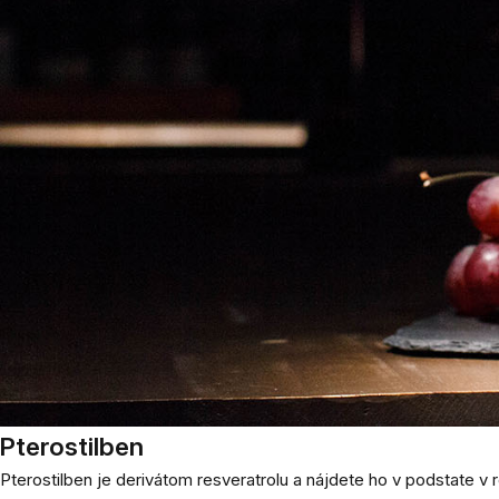
Pterostilben
Pterostilben je derivátom resveratrolu a nájdete ho v podstate v