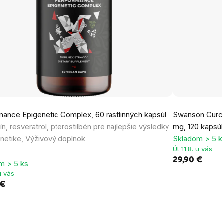
mance Epigenetic Complex, 60 rastlinných kapsúl
Swanson Curc
n, resveratrol, pterostilbén pre najlepšie výsledky
mg, 120 kapsú
enetike, Výživový doplnok
Skladom > 5 
Út 11.8. u vás
29,90 €
m > 5 ks
 u vás
 €