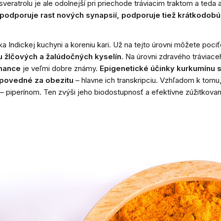
esveratrolu je ale odolnejší pri priechode tráviacim traktom a teda 
 podporuje rast nových synapsií, podporuje tiež krátkodob
 Indickej kuchyni a koreniu kari. Už na tejto úrovni môžete poci
iu žlčových a žalúdočných kyselín
. Na úrovni zdravého tráviace
mance
je
veľmi dobre známy.
Epigenetické účinky kurkumínu sú
odpovedné za obezitu
– hlavne ich transkripciu. Vzhľadom k tomu
– piperínom. Ten zvýši jeho biodostupnosť a efektívne zúžitkovan