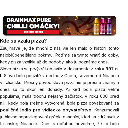
Kde sa vzala pizza?
Zaujímavé
je, že mnohí z nás vie len málo o histórii tohto
najobľúbenejšieho pokrmu. Poďme sa týmto vrátiť do doby,
kedy pizza vznikla až do podoby, ako ju poznáme dnes.
Slovo
pizza sa prvýkrát objavilo v dokumente z
roku 997 n.
l
. Slovo bolo použité v dedine v Gaeta, severne od Neapola
v Taliansku. Presný pôvod slova pizza nie je presne známy a
dnes sú to skôr len dohady. Aj keď bola pizza veľmi
populárna, mala trochu nejasný začiatok. V roku 600 pred
n.l., kedy bola zrejme vytvorená, bola pizza považovaná za
pouličné jedlo pre vidiecke obyvateľstvo.
Konzumovali
ju hlavne neprivilegovaní grécki osadníci, ktorí sa zdržiavali v
talianskej Neapole. Dnes s obľubou hovoríme, že to bolo