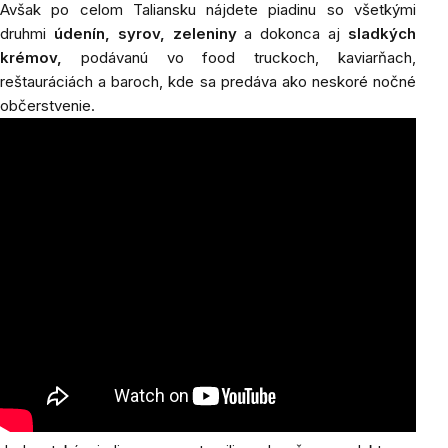
Avšak po celom Taliansku nájdete piadinu so všetkými
druhmi
údenín, syrov, zeleniny
a dokonca aj
sladkých
krémov,
podávanú vo food truckoch, kaviarňach,
reštauráciách a baroch, kde sa predáva ako neskoré nočné
občerstvenie.