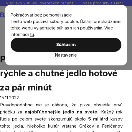
Prejsť
Viac ako 200 000 overených recenzií
Naše produkty sú laborató
na
Nákupný
Pokračovať bez personalizácie
obsah
košík
Tento web používa súbory cookie. Ďalším prechádzaním
tohto webu vyjadrujete súhlas s ich používaním. Viac
informácií
tu
.
Blog
Pizza base - jednoduché, rýchle a chutné jedlo
Súhlasím
hotové za pár minút
Nastavenie
Pizza base - jednoduché,
rýchle a chutné jedlo hotové
za pár minút
15.11.2022
Pravdepodobne
nie je náhoda, že pizza obsadila prvú
priečku za
najobľúbenejšie jedlo na svete
. Každý rok
ľudia po celom svete skonzumujú okolo
5 miliárd
kusov
tohto jedla. Niekoľko kultúr vrátane Grékov a Feničanov