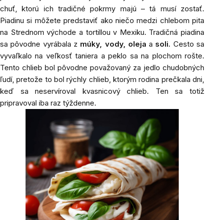
chuť, ktorú ich tradičné pokrmy majú – tá musí zostať.
Piadinu si môžete predstaviť ako niečo medzi chlebom pita
na Strednom východe a tortillou v Mexiku. Tradičná piadina
sa pôvodne vyrábala z
múky, vody, oleja
a
soli.
Cesto sa
vyvaľkalo na veľkosť taniera a peklo sa na plochom rošte.
Tento chlieb bol pôvodne považovaný za jedlo chudobných
ľudí, pretože to bol rýchly chlieb, ktorým rodina prečkala dni,
keď sa neservíroval kvasnicový chlieb. Ten sa totiž
pripravoval iba raz týždenne.