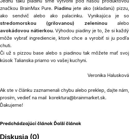
Jednu takú piadinu sme vytvorili pod našou produktovou
značkou BrainMax Pure.
Piadinu
jete ako (skladanú) pizzu,
ako sendvič alebo ako palacinku. Vynikajúca je so
stredomorskou (grilovanou) zeleninou
alebo
avokádovou nátierkou.
Výhodou piadiny je to, že si každý
môže vybrať ingrediencie, ktoré chce a vyrobiť si ju podľa
chuti.
Či už s pizzou base alebo s piadinou tak môžete mať svoj
kúsok Talianska priamo vo vašej kuchyni.
Veronika Halusková
Ak ste v článku zaznamenali chybu alebo preklep, dajte nám,
prosím, vedieť na mail
korektura@brainmarket.sk
.
Ďakujeme!
Predchádzajúci článok
Ďalší článok
Diskusia (0)