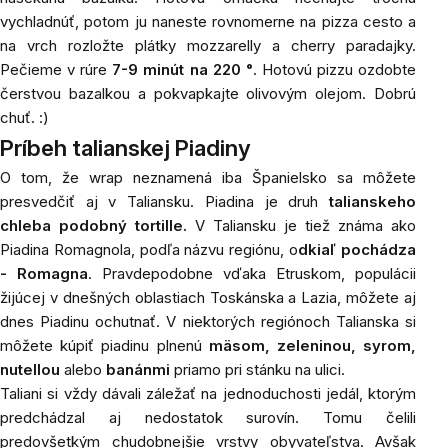
vychladnúť, potom ju naneste rovnomerne na pizza cesto a
na vrch rozložte plátky mozzarelly a cherry paradajky.
Pečieme v rúre
7-9 minút na 220 °
. Hotovú pizzu ozdobte
čerstvou bazalkou a pokvapkajte olivovým olejom. Dobrú
chuť. :)
Príbeh talianskej Piadiny
O tom,
že wrap neznamená iba Španielsko sa môžete
presvedčiť aj v Taliansku. Piadina je druh
talianskeho
chleba podobný tortille.
V Taliansku je tiež známa ako
Piadina Romagnola, podľa názvu regiónu, o
dkiaľ pochádza
- Romagna
. Pravdepodobne vďaka Etruskom, populácii
žijúcej v dnešných oblastiach Toskánska a Lazia, môžete aj
dnes Piadinu ochutnať. V niektorých regiónoch Talianska si
môžete kúpiť piadinu plnenú
mäsom, zeleninou, syrom,
nutellou
alebo
banánmi
priamo pri stánku na ulici.
Taliani si vždy dávali záležať na jednoduchosti jedál, ktorým
predchádzal aj nedostatok surovín. Tomu čelili
predovšetkým chudobnejšie vrstvy obyvateľstva. Avšak