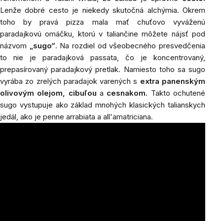
Lenže dobré cesto je niekedy skutočná alchýmia. Okrem
toho by pravá pizza mala mať chuťovo vyváženú
paradajkovú omáčku, ktorú v taliančine môžete nájsť pod
názvom
„sugo“
. Na rozdiel od všeobecného presvedčenia
to nie je paradajková passata, čo je koncentrovaný,
prepasírovaný paradajkový pretlak. Namiesto toho sa sugo
vyrába zo zrelých paradajok varených s
extra panenským
olivovým olejom,
cibuľou
a
cesnakom.
Takto ochutené
sugo vystupuje ako základ mnohých klasických talianskych
jedál, ako je penne arrabiata a all'amatriciana.