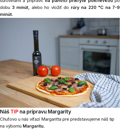
surovinami a pripraviť
na panvici prikryté pokrievkou
po
dobu
3 minút,
alebo ho vložiť do
rúry na 220 °C na 7-9
minút.
Náš
TIP
na prípravu Margarity
Chuťovo u
nás víťazí Margaritta pre predstavujeme náš tip
na výbornú
Margaritu.