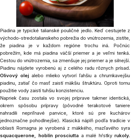
Piadina je typické talianské pouličné jedlo. Keď
cestujete z
východo-stredotalianskeho pobrežia do vnútrozemia, zistíte,
že piadina je v každom regióne trochu iná. Počnúc
pobrežím, kde má piadina väčší priemer a je veľmi tenká.
Cestou do vnútrozemia, sa zmenšuje jej priemer a je silnejší.
Piadinu nájdete vyrobenú aj z celého radu rôznych prísad.
Olivový olej
alebo mlieko vytvorí ľahšiu a chrumkavejšiu
piadinu, zatiaľ čo masť zaistí mäkšiu štruktúru. Oproti tomu
použitie vody zaistí tuhšiu konzistenciu.
Napriek času zostala vo svojej príprave takmer identická,
okrem spôsobu prípravy (pôvodné terakotové taniere
nahradili nepriľnavé panvice, ktoré sú pre kuchárov
jednoznačne pohodlnejšie). Klasická náplň podľa tradície v
oblasti Romagna je vyrobená z mäkkého, mazľavého syra
squacquerone, hoblín prosciutta
a malé hŕstky
rukoly.