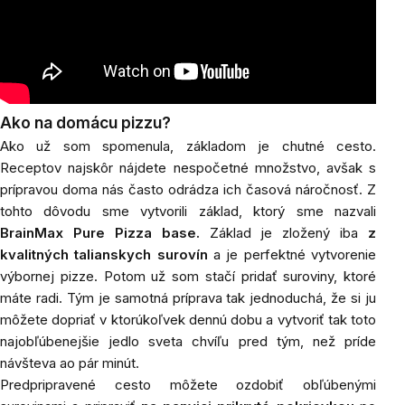
Ako na domácu pizzu?
Ako
už som spomenula, základom je chutné cesto.
Receptov najskôr nájdete nespočetné množstvo, avšak s
prípravou doma nás často odrádza ich časová náročnosť. Z
tohto dôvodu sme vytvorili základ, ktorý sme nazvali
BrainMax Pure Pizza base.
Základ je zložený iba
z
kvalitných talianskych surovín
a je perfektné vytvorenie
výbornej pizze. Potom už som stačí pridať suroviny, ktoré
máte radi. Tým je samotná príprava tak jednoduchá, že si ju
môžete dopriať v ktorúkoľvek dennú dobu a vytvoriť tak toto
najobľúbenejšie jedlo sveta chvíľu pred tým, než príde
návšteva ao pár minút.
Predpripravené cesto môžete ozdobiť obľúbenými