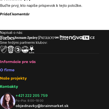
Buďte prvý, kto napíše príspevok k tejto položke.
Pridať komentár
Napísali o nás:
Zápätie
Sme hrdými partnermi klubov:
Informácie pre vás
O firme
Naše projekty
Kontakty
+421 222 205 759
Po–Pia: 8:00–18:00
objednavky@brainmarket.sk