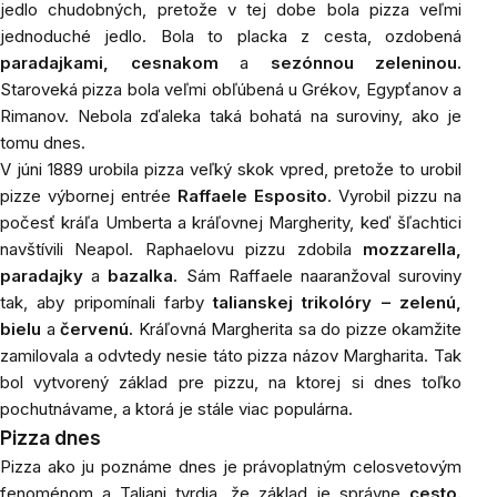
jedlo chudobných, pretože v tej dobe bola pizza veľmi
jednoduché jedlo. Bola to placka z cesta, ozdobená
paradajkami, cesnakom
a
sezónnou zeleninou.
Staroveká pizza bola veľmi obľúbená u Grékov, Egypťanov a
Rimanov. Nebola zďaleka taká bohatá na suroviny, ako je
tomu dnes.
V júni 1889 urobila pizza veľký skok vpred, pretože to urobil
pizze výbornej entrée
Raffaele Esposito
. Vyrobil pizzu na
počesť kráľa Umberta a kráľovnej Margherity, keď šľachtici
navštívili Neapol. Raphaelovu pizzu zdobila
mozzarella,
paradajky
a
bazalka.
Sám Raffaele naaranžoval suroviny
tak, aby pripomínali farby
talianskej trikolóry – zelenú,
bielu
a
červenú.
Kráľovná Margherita sa do pizze okamžite
zamilovala a odvtedy nesie táto pizza názov Margharita. Tak
bol vytvorený základ pre pizzu, na ktorej si dnes toľko
pochutnávame, a ktorá je stále viac populárna.
Pizza dnes
Pizza
ako ju poznáme dnes je právoplatným celosvetovým
fenoménom a Taliani tvrdia, že základ je správne
cesto.