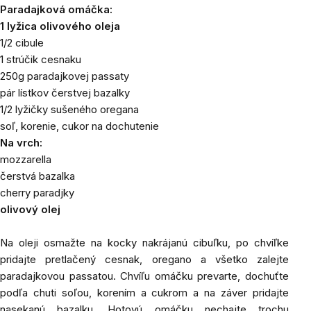
Paradajková omáčka:
1 lyžica olivového oleja
1/2 cibule
1 strúčik cesnaku
250g paradajkovej passaty
pár lístkov čerstvej bazalky
1/2 lyžičky sušeného oregana
soľ, korenie, cukor na dochutenie
Na vrch:
mozzarella
čerstvá bazalka
cherry paradjky
olivový olej
Na oleji
osmažte na kocky nakrájanú cibuľku, po chvíľke
pridajte pretlačený cesnak, oregano a všetko zalejte
paradajkovou passatou. Chvíľu omáčku prevarte, dochuťte
podľa chuti soľou, korením a cukrom a na záver pridajte
nasekanú bazalku. Hotovú omáčku nechajte trochu