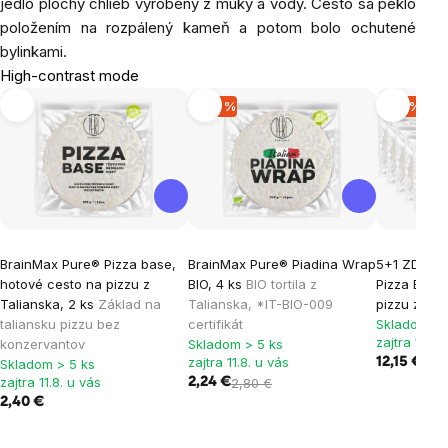
jedlo plochý chlieb vyrobený z múky a vody. Cesto sa peklo
položením na rozpálený kameň a potom bolo ochutené
bylinkami.
High-contrast mode
-20 %
-16 %
BrainMax Pure® Pizza base,
BrainMax Pure® Piadina Wrap
5+1 ZDARM
hotové cesto na pizzu z
BIO, 4 ks
BIO tortila z
Pizza Base
Talianska, 2 ks
Základ na
Talianska, *IT-BIO-009
pizzu z Tal
taliansku pizzu bez
certifikát
Skladom > 
zajtra 11.8.
konzervantov
Skladom > 5 ks
zajtra 11.8. u vás
12,15 €
14,
Skladom > 5 ks
zajtra 11.8. u vás
2,24 €
2,80 €
2,40 €