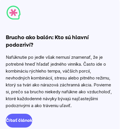
Brucho ako balón: Kto sú hlavní
podozriví?
Nafúknutie po jedle však nemusí znamenať, že je
potrebné hneď hľadať jedného vinníka. Často ide o
kombináciu rýchleho tempa, väčších porcií,
nevhodných kombinácií, stresu alebo pitného režimu,
ktorý sa tvári ako nárazová záchranná akcia. Povieme
si, prečo sa brucho niekedy nafúkne ako vzducholoď,
ktoré každodenné návyky bývajú najčastejšími
podozrivými a ako tráveniu uľaviť.
Čítať článok