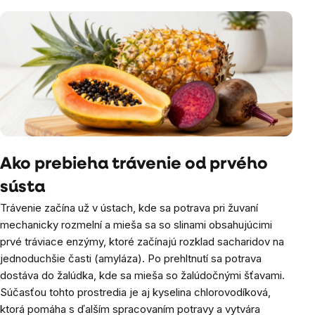
Ako prebieha trávenie od prvého
sústa
Trávenie začína už v ústach, kde sa potrava pri žuvaní
mechanicky rozmelní a mieša sa so slinami obsahujúcimi
prvé tráviace enzýmy, ktoré začínajú rozklad sacharidov na
jednoduchšie časti (amyláza). Po prehltnutí sa potrava
dostáva do žalúdka, kde sa mieša so žalúdočnými šťavami.
Súčasťou tohto prostredia je aj kyselina chlorovodíková,
ktorá pomáha s ďalším spracovaním potravy a vytvára