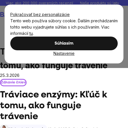
Prejsť
Viac ako 200 000 overených recenzií
Naše produkty sú laborató
na
Nákupný
Pokračovať bez personalizácie
obsah
košík
Tento web používa súbory cookie. Ďalším prechádzaním
tohto webu vyjadrujete súhlas s ich používaním. Viac
informácií
tu
.
Blog
Tráviace enzýmy: Kľúč k tomu, ako funguje trávenie
Súhlasím
Tráviace enzýmy: Kľúč k
Nastavenie
tomu, ako funguje trávenie
25.3.2026
Zdravie čriev
Tráviace enzýmy: Kľúč k
tomu, ako funguje
trávenie