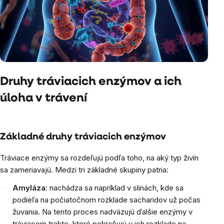
Druhy tráviacich enzýmov a ich
úloha v trávení
Základné druhy tráviacich enzýmov
Tráviace enzýmy sa rozdeľujú podľa toho, na aký typ živín
sa zameriavajú. Medzi tri základné skupiny patria:
Amyláza
: nachádza sa napríklad v slinách, kde sa
podieľa na počiatočnom rozklade sacharidov už počas
žuvania. Na tento proces nadväzujú ďalšie enzýmy v
tráviacom trakte, ktoré pokračujú v ich rozklade na