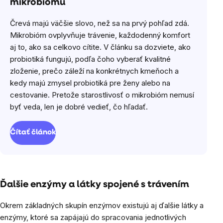
mikrobiómu
Črevá majú väčšie slovo, než sa na prvý pohľad zdá.
Mikrobióm ovplyvňuje trávenie, každodenný komfort
aj to, ako sa celkovo cítite. V článku sa dozviete, ako
probiotiká fungujú, podľa čoho vyberať kvalitné
zloženie, prečo záleží na konkrétnych kmeňoch a
kedy majú zmysel probiotiká pre ženy alebo na
cestovanie. Pretože starostlivosť o mikrobióm nemusí
byť veda, len je dobré vedieť, čo hľadať.
Čítať článok
Ďalšie enzýmy a látky spojené s trávením
Okrem základných skupín enzýmov existujú aj ďalšie látky a
enzýmy, ktoré sa zapájajú do spracovania jednotlivých