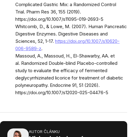
Complicated Gastric Mix: a Randomized Control
Trial. Pharm Res 36, 155 (2019).
https://doi.org/10.1007/s11095-019-2693-5
Whitcomb, D., & Lowe, M. (2007). Human Pancreatic
Digestive Enzymes. Digestive Diseases and
Sciences, 52, 1-17.
https://doi.org/10.1007/s10620-
006-9589-z
.
Massoud, A., Massoud, H., El-Shawarby, AA. et
al. Randomized Double-blind Placebo-controlled
study to evaluate the efficacy of fermented
deglycyrrhizinated licorice for treatment of diabetic
polyneuropathy. Endocrine 91, 51 (2026).
https://doi.org/10.1007/s12020-025-04476-5
AUTOR ČLÁNKU