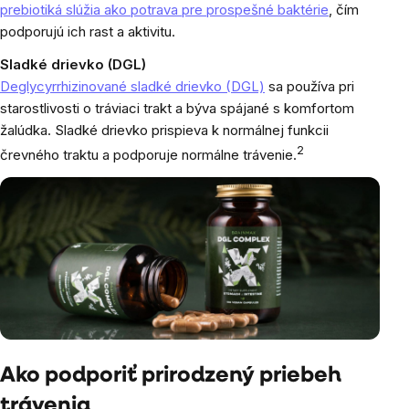
prebiotiká slúžia ako potrava pre prospešné baktérie
, čím
podporujú ich rast a aktivitu.
Sladké drievko (DGL)
Deglycyrrhizinované sladké drievko (DGL)
sa používa pri
starostlivosti o tráviaci trakt a býva spájané s komfortom
žalúdka. Sladké drievko prispieva k normálnej funkcii
2
črevného traktu a podporuje normálne trávenie.
Ako podporiť prirodzený priebeh
trávenia