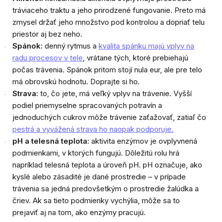
tráviaceho traktu a jeho prirodzené fungovanie. Preto má
zmysel držať jeho množstvo pod kontrolou a dopriať telu
priestor aj bez neho.
Spánok:
denný rytmus a
kvalita spánku majú vplyv na
radu procesov v tele
, vrátane tých, ktoré prebiehajú
počas trávenia. Spánok pritom stojí nula eur, ale pre telo
má obrovskú hodnotu. Doprajte si ho.
Strava:
to, čo jete, má veľký vplyv na trávenie. Vyšší
podiel priemyselne spracovaných potravín a
jednoduchých cukrov môže trávenie zaťažovať, zatiaľ čo
pestrá a vyvážená strava ho naopak podporuje.
pH a telesná teplota:
aktivita enzýmov je ovplyvnená
podmienkami, v ktorých fungujú. Dôležitú rolu hrá
napríklad telesná teplota a úroveň pH. pH označuje, ako
kyslé alebo zásadité je dané prostredie – v prípade
trávenia sa jedná predovšetkým o prostredie žalúdka a
čriev. Ak sa tieto podmienky vychýlia, môže sa to
prejaviť aj na tom, ako enzýmy pracujú.