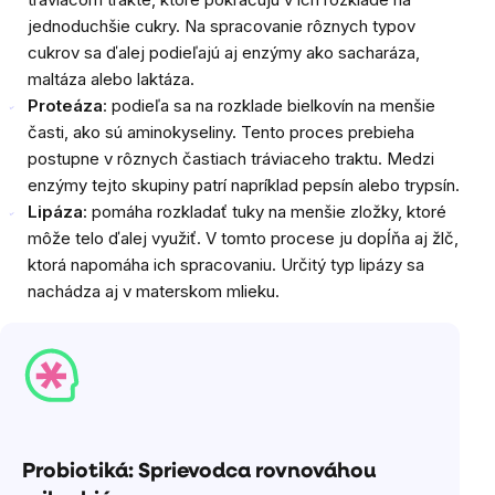
jednoduchšie cukry. Na spracovanie rôznych typov
cukrov sa ďalej podieľajú aj enzýmy ako sacharáza,
maltáza alebo laktáza.
Proteáza
: podieľa sa na rozklade bielkovín na menšie
časti, ako sú aminokyseliny. Tento proces prebieha
postupne v rôznych častiach tráviaceho traktu. Medzi
enzýmy tejto skupiny patrí napríklad pepsín alebo trypsín.
Lipáza
: pomáha rozkladať tuky na menšie zložky, ktoré
môže telo ďalej využiť. V tomto procese ju dopĺňa aj žlč,
ktorá napomáha ich spracovaniu. Určitý typ lipázy sa
nachádza aj v materskom mlieku.
Probiotiká: Sprievodca rovnováhou