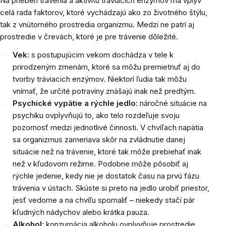
Na priebeh trávenia a aktivitu tráviacich enzýmov má vplyv
celá rada faktorov, ktoré vychádzajú ako zo životného štýlu,
tak z vnútorného prostredia organizmu. Medzi ne patrí aj
prostredie v črevách, ktoré je pre trávenie dôležité.
Vek:
s postupujúcim vekom dochádza v tele k
prirodzeným zmenám, ktoré sa môžu premietnuť aj do
tvorby tráviacich enzýmov. Niektorí ľudia tak môžu
vnímať, že určité potraviny znášajú inak než predtým.
Psychické vypätie a rýchle jedlo:
náročné situácie na
psychiku ovplyvňujú to, ako telo rozdeľuje svoju
pozornosť medzi jednotlivé činnosti. V chvíľach napätia
sa organizmus zameriava skôr na zvládnutie danej
situácie než na trávenie, ktoré tak môže prebiehať inak
než v kľudovom režime. Podobne môže pôsobiť aj
rýchle jedenie, kedy nie je dostatok času na prvú fázu
trávenia v ústach. Skúste si preto na jedlo urobiť priestor,
jesť vedome a na chvíľu spomaliť – niekedy stačí pár
kľudných nádychov alebo krátka pauza.
Alkohol:
konzumácia alkoholu ovplyvňuje prostredie