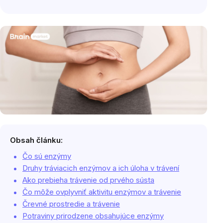
Obsah článku:
Čo sú enzýmy
Druhy tráviacich enzýmov a ich úloha v trávení
Ako prebieha trávenie od prvého sústa
Čo môže ovplyvniť aktivitu enzýmov a trávenie
Črevné prostredie a trávenie
Potraviny prirodzene obsahujúce enzýmy