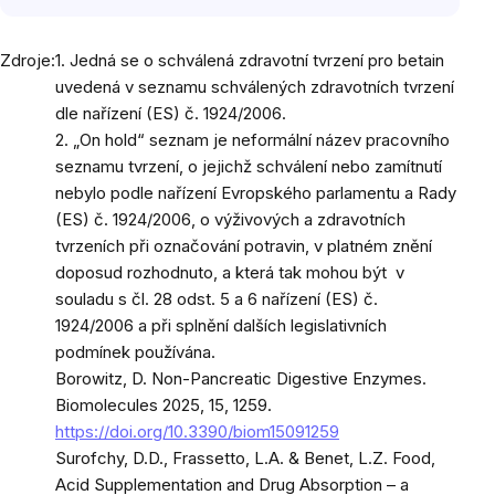
Zdroje:
1. Jedná se o schválená zdravotní tvrzení pro betain
uvedená v seznamu schválených zdravotních tvrzení
dle nařízení (ES) č. 1924/2006.
2. „On hold“ seznam je neformální název pracovního
seznamu tvrzení, o jejichž schválení nebo zamítnutí
nebylo podle nařízení Evropského parlamentu a Rady
(ES) č. 1924/2006, o výživových a zdravotních
tvrzeních při označování potravin, v platném znění
doposud rozhodnuto, a která tak mohou být v
souladu s čl. 28 odst. 5 a 6 nařízení (ES) č.
1924/2006 a při splnění dalších legislativních
podmínek používána.
Borowitz, D. Non-Pancreatic Digestive Enzymes.
Biomolecules 2025, 15, 1259.
https://doi.org/10.3390/biom15091259
Surofchy, D.D., Frassetto, L.A. & Benet, L.Z. Food,
Acid Supplementation and Drug Absorption – a