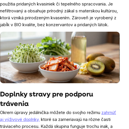
použitia pridaných kvasiniek či tepelného spracovania. Je
nefiltrovaný a obsahuje prírodný zákal s materskou kultúrou,
ktorá vzniká prirodzeným kvasením. Zároveň je vyrobený z
jabĺk v BIO kvalite, bez konzervantov a pridaných látok.
Doplnky stravy pre podporu
trávenia
Okrem úpravy jedálnička môžete do svojho režimu
zahrnúť
aj výživové doplnky,
ktoré sa zameriavajú na rôzne časti
tráviaceho procesu. Každá skupina funguje trochu inak, a