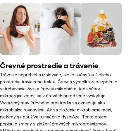
Črevné prostredie a trávenie
Trávenie neprebieha izolovane, ale je súčasťou širšieho
prostredia tráviaceho traktu. Črevná výstelka zabezpečuje
vstrebávanie živín a črevný mikrobióm, teda súbor
mikroorganizmov, sa v črevách prirodzene vyskytuje.
Vyvážený stav črevného prostredia sa označuje ako
mikrobiálna rovnováha. Ak sa zloženie mikrobiómu mení,
niekedy sa používa označenie dysbióza. Tento pojem
popisuje zmeny v zložení črevných mikroorganizmov.
Môžete sa stretnúť aj s pojmom priepustnosť čreva, ktorý