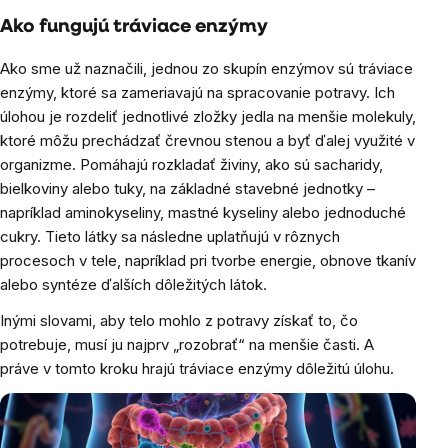
Ako fungujú tráviace enzýmy
Ako sme už naznačili, jednou zo skupín enzýmov sú tráviace
enzýmy, ktoré sa zameriavajú na spracovanie potravy. Ich
úlohou je rozdeliť jednotlivé zložky jedla na menšie molekuly,
ktoré môžu prechádzať črevnou stenou a byť ďalej využité v
organizme. Pomáhajú rozkladať živiny, ako sú sacharidy,
bielkoviny alebo tuky, na základné stavebné jednotky –
napríklad aminokyseliny, mastné kyseliny alebo jednoduché
cukry. Tieto látky sa následne uplatňujú v rôznych
procesoch v tele, napríklad pri tvorbe energie, obnove tkanív
alebo syntéze ďalších dôležitých látok.
Inými slovami, aby telo mohlo z potravy získať to, čo
potrebuje, musí ju najprv „rozobrať“ na menšie časti. A
práve v tomto kroku hrajú tráviace enzýmy dôležitú úlohu.