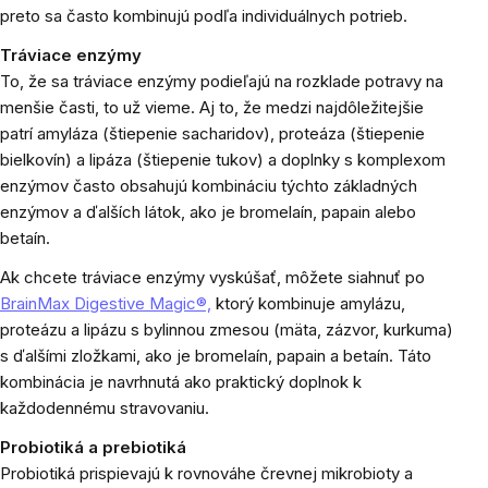
preto sa často kombinujú podľa individuálnych potrieb.
Tráviace enzýmy
To, že sa tráviace enzýmy podieľajú na rozklade potravy na
menšie časti, to už vieme. Aj to, že medzi najdôležitejšie
patrí amyláza (štiepenie sacharidov), proteáza (štiepenie
bielkovín) a lipáza (štiepenie tukov) a doplnky s komplexom
enzýmov často obsahujú kombináciu týchto základných
enzýmov a ďalších látok, ako je bromelaín, papain alebo
betaín.
Ak chcete tráviace enzýmy vyskúšať, môžete siahnuť po
BrainMax Digestive Magic®,
ktorý kombinuje amylázu,
proteázu a lipázu s bylinnou zmesou (mäta, zázvor, kurkuma)
s ďalšími zložkami, ako je bromelaín, papain a betaín. Táto
kombinácia je navrhnutá ako praktický doplnok k
každodennému stravovaniu.
Probiotiká a prebiotiká
Probiotiká prispievajú k rovnováhe črevnej mikrobioty a