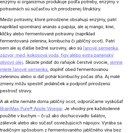
enzýmy si organizmus produkuje podľa potreby, enzýmy v
potravinách sú súčasťou ich prirodzenej štruktúry.
Medzi potraviny, ktoré prirodzene obsahujú enzýmy, patrí
napríklad spomínaný ananás a papája, ale aj mango, kiwi,
klíčky alebo fermentované potraviny (napríklad
fermentovaná zelenina, kombucha či jablčný ocot). Patrí
sem ale aj ďalšie bežné suroviny, ako sú
ľanové semienka,
zázvor, med, kokosová voda, figy alebo extra panenský
olivový olej
. Skúste pridať do raňajok čerstvé ovocie,
jemne
mleté ľanové semienka
, doplniť obed fermentovanou
zeleninou alebo si dať pohár kombuchy počas dňa. Aj malé
zmeny môžu spestriť jedálniček a podporiť prirodzenú
pestrosť stravy.
A ak ešte nemáte doma jablčný ocot, odporúčame vyskúšať
BrainMax Pure® Apple Vinegar
. Je vhodný pre každodenné
použitie v kuchyni – či už ako dochucovadlo šalátov,
zálievok alebo ako súčasť osviežujúcich nápojov. Vyrába sa
tradičným spôsobom z fermentovaného jablčného vína bez