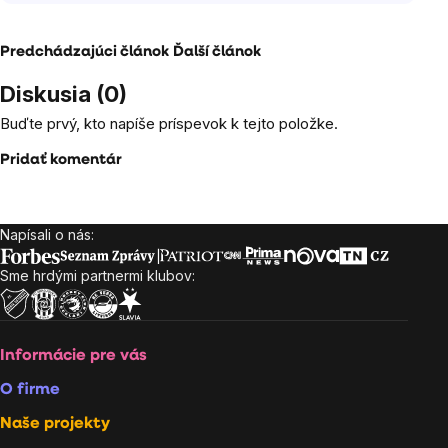
Predchádzajúci článok
Ďalší článok
Diskusia (0)
Buďte prvý, kto napíše príspevok k tejto položke.
Pridať komentár
Napísali o nás:
Zápätie
Sme hrdými partnermi klubov:
Informácie pre vás
O firme
Naše projekty