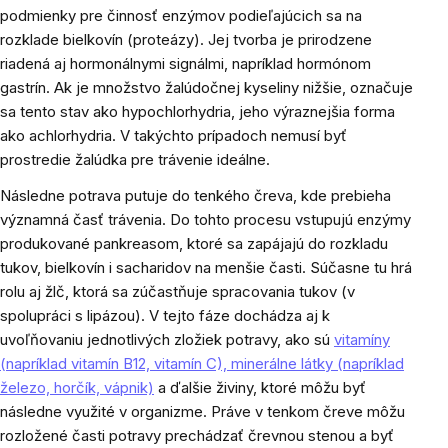
podmienky pre činnosť enzýmov podieľajúcich sa na
rozklade bielkovín (proteázy). Jej tvorba je prirodzene
riadená aj hormonálnymi signálmi, napríklad hormónom
gastrín. Ak je množstvo žalúdočnej kyseliny nižšie, označuje
sa tento stav ako hypochlorhydria, jeho výraznejšia forma
ako achlorhydria. V takýchto prípadoch nemusí byť
prostredie žalúdka pre trávenie ideálne.
Následne potrava putuje do tenkého čreva, kde prebieha
významná časť trávenia. Do tohto procesu vstupujú enzýmy
produkované pankreasom, ktoré sa zapájajú do rozkladu
tukov, bielkovín i sacharidov na menšie časti. Súčasne tu hrá
rolu aj žlč, ktorá sa zúčastňuje spracovania tukov (v
spolupráci s lipázou). V tejto fáze dochádza aj k
uvoľňovaniu jednotlivých zložiek potravy, ako sú
vitamíny
(napríklad vitamín B12, vitamín C), minerálne látky (napríklad
železo, horčík, vápnik)
a ďalšie živiny, ktoré môžu byť
následne využité v organizme. Práve v tenkom čreve môžu
rozložené časti potravy prechádzať črevnou stenou a byť