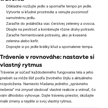
Dôkladne rozžujte jedlo a spomaľte tempo pri jedle.
Vytvorte si kľudné prostredie a venujte pozornosť
samotnému jedlu.
Zaraďte do jedálnička viac čerstvej zeleniny a ovocia.
Dbajte na pestrosť a kombinujte rôzne druhy potravín.
Zaraďte fermentované potraviny, ako je kvasená
zelenina alebo kefír.
Doprajte si po jedle krátky kľud a spomalenie tempa.
Trávenie v rovnováhe: nastavte si
vlastný rytmus
Trávenie je súčasť každodenného fungovania tela a jeho
priebeh sa môže líšiť podľa životného štýlu a aktuálneho
rozpoloženia. Namiesto hľadania jedného „správneho
riešenia“ má zmysel sledovať vlastné reakcie a vnímať, čo
vám dlhodobo vyhovuje. Dajte tráveniu priestor, skúšajte
malé zmeny a nájdite si svoj vlastný rytmus.