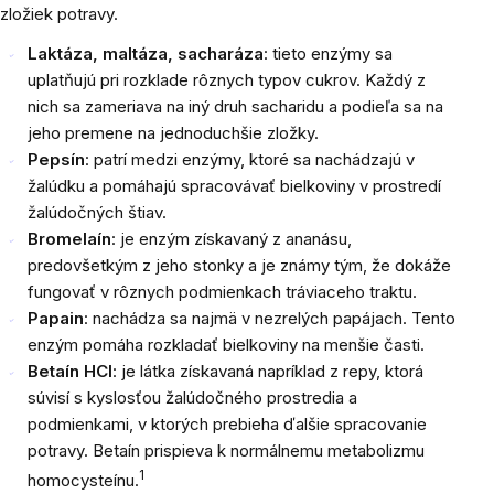
zložiek potravy.
Laktáza, maltáza, sacharáza
: tieto enzýmy sa
uplatňujú pri rozklade rôznych typov cukrov. Každý z
nich sa zameriava na iný druh sacharidu a podieľa sa na
jeho premene na jednoduchšie zložky.
Pepsín
: patrí medzi enzýmy, ktoré sa nachádzajú v
žalúdku a pomáhajú spracovávať bielkoviny v prostredí
žalúdočných štiav.
Bromelaín
: je enzým získavaný z ananásu,
predovšetkým z jeho stonky a je známy tým, že dokáže
fungovať v rôznych podmienkach tráviaceho traktu.
Papain
: nachádza sa najmä v nezrelých papájach. Tento
enzým pomáha rozkladať bielkoviny na menšie časti.
Betaín HCl
: je látka získavaná napríklad z repy, ktorá
súvisí s kyslosťou žalúdočného prostredia a
podmienkami, v ktorých prebieha ďalšie spracovanie
potravy. Betaín prispieva k normálnemu metabolizmu
1
homocysteínu.