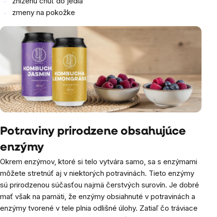
zníženú chuť do jedla
zmeny na pokožke
Potraviny prirodzene obsahujúce
enzýmy
Okrem enzýmov, ktoré si telo vytvára samo, sa s enzýmami
môžete stretnúť aj v niektorých potravinách. Tieto enzýmy
sú prirodzenou súčasťou najmä čerstvých surovín. Je dobré
mať však na pamäti, že enzýmy obsiahnuté v potravinách a
enzýmy tvorené v tele plnia odlišné úlohy. Zatiaľ čo tráviace