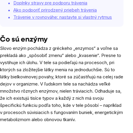
Doplnky stravy pre podporu trávenia
Ako podporiť prirodzený priebeh trávenia
Trávenie v rovnováhe: nastavte si vlastný rytmus
Čo sú enzýmy
Slovo enzým pochádza z gréckeho „enzymos“ a voľne sa
prekladá ako „spôsobiť zmenu“ alebo „kvasenie“. Presne to
vystihuje ich úlohu. V tele sa podieľajú na procesoch, pri
ktorých sa zložitejšie látky menia na jednoduchšie. Sú to
látky bielkovinovej povahy, ktoré sa zúčastňujú na celej rade
dejov v organizme. V ľudskom tele sa nachádza veľké
množstvo rôznych enzýmov, nielen tráviacich. Odhaduje sa,
že ich existujú tisíce typov a každý z nich má svoju
špecifickú funkciu podľa toho, kde v tele pôsobí – napríklad
v procesoch súvisiacich s fungovaním buniek, energetickým
metabolizmom alebo obnovou tkanív.