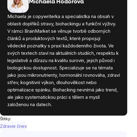
Michaela Hodorová
Michaela je copywriterka a specialistka na obsah v
oblasti doplňků stravy, biohackingu a funkční výživy.
V rámci BrainMarket se věnuje tvorbě odborných
článků a produktových textů, které propojují
vědecké poznatky s praxí každodenního života. Ve
svých textech staví na aktuálních studiích, respektu k
legislativě a důrazu na kvalitu surovin, jejich původ i
biologickou dostupnost. Specializuje se na témata
jako jsou mikronutrienty, hormonální rovnováha, zdraví
střev, kognitivní výkon, dlouhověkost nebo
optimalizace spánku. Biohacking nevnímá jako trend,
ale jako systematickou práci s tělem a myslí
založenou na datech.
Štítky:
Zdravie čriev