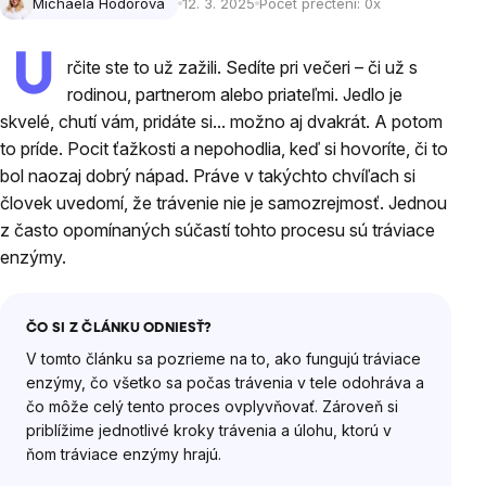
Michaela Hodorová
12. 3. 2025
Počet přečtení:
0
x
U
rčite ste to už zažili. Sedíte pri večeri – či už s
rodinou, partnerom alebo priateľmi. Jedlo je
skvelé, chutí vám, pridáte si... možno aj dvakrát. A potom
to príde. Pocit ťažkosti a nepohodlia, keď si hovoríte, či to
bol naozaj dobrý nápad. Práve v takýchto chvíľach si
človek uvedomí, že trávenie nie je samozrejmosť. Jednou
z často opomínaných súčastí tohto procesu sú tráviace
enzýmy.
ČO SI Z ČLÁNKU ODNIESŤ?
V tomto článku sa pozrieme na to, ako fungujú tráviace
enzýmy, čo všetko sa počas trávenia v tele odohráva a
čo môže celý tento proces ovplyvňovať. Zároveň si
priblížime jednotlivé kroky trávenia a úlohu, ktorú v
ňom tráviace enzýmy hrajú.